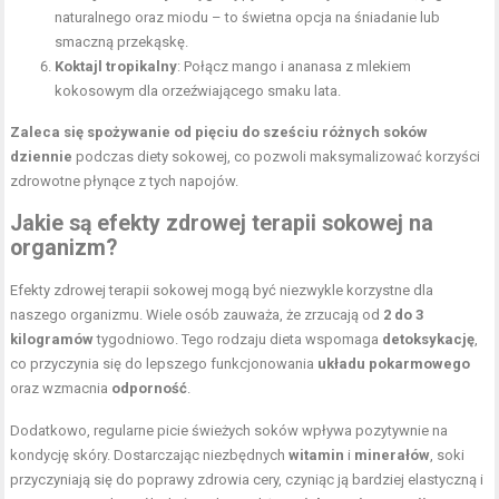
naturalnego oraz miodu – to świetna opcja na śniadanie lub
smaczną przekąskę.
Koktajl tropikalny
: Połącz mango i ananasa z mlekiem
kokosowym dla orzeźwiającego smaku lata.
Zaleca się spożywanie od pięciu do sześciu różnych soków
dziennie
podczas diety sokowej, co pozwoli maksymalizować korzyści
zdrowotne płynące z tych napojów.
Jakie są efekty zdrowej terapii sokowej na
organizm?
Efekty zdrowej terapii sokowej mogą być niezwykle korzystne dla
naszego organizmu. Wiele osób zauważa, że zrzucają od
2 do 3
kilogramów
tygodniowo. Tego rodzaju dieta wspomaga
detoksykację
,
co przyczynia się do lepszego funkcjonowania
układu pokarmowego
oraz wzmacnia
odporność
.
Dodatkowo, regularne picie świeżych soków wpływa pozytywnie na
kondycję skóry. Dostarczając niezbędnych
witamin
i
minerałów
, soki
przyczyniają się do poprawy zdrowia cery, czyniąc ją bardziej elastyczną i