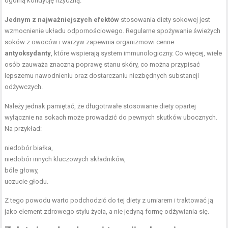
ogólną kondycję fizyczną.
Jednym z najważniejszych efektów
stosowania diety sokowej jest
wzmocnienie układu odpornościowego. Regularne spożywanie świeżych
soków z owoców i warzyw zapewnia organizmowi cenne
antyoksydanty
, które wspierają system immunologiczny. Co więcej, wiele
osób zauważa znaczną poprawę stanu skóry, co można przypisać
lepszemu nawodnieniu oraz dostarczaniu niezbędnych substancji
odżywczych.
Należy jednak pamiętać, że długotrwałe stosowanie diety opartej
wyłącznie na sokach może prowadzić do pewnych skutków ubocznych.
Na przykład:
niedobór białka,
niedobór innych kluczowych składników,
bóle głowy,
uczucie głodu.
Z tego powodu warto podchodzić do tej diety z umiarem i traktować ją
jako element zdrowego stylu życia, a nie jedyną formę odżywiania się.