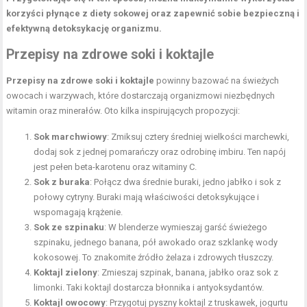
korzyści płynące z diety sokowej oraz zapewnić sobie bezpieczną i
efektywną detoksykację organizmu.
Przepisy na zdrowe soki i koktajle
Przepisy na zdrowe soki i koktajle
powinny bazować na świeżych
owocach i warzywach, które dostarczają organizmowi niezbędnych
witamin oraz minerałów. Oto kilka inspirujących propozycji:
Sok marchwiowy
: Zmiksuj cztery średniej wielkości marchewki,
dodaj sok z jednej pomarańczy oraz odrobinę imbiru. Ten napój
jest pełen beta-karotenu oraz witaminy C.
Sok z buraka
: Połącz dwa średnie buraki, jedno jabłko i sok z
połowy cytryny. Buraki mają właściwości detoksykujące i
wspomagają krążenie.
Sok ze szpinaku
: W blenderze wymieszaj garść świeżego
szpinaku, jednego banana, pół awokado oraz szklankę wody
kokosowej. To znakomite źródło żelaza i zdrowych tłuszczy.
Koktajl zielony
: Zmieszaj szpinak, banana, jabłko oraz sok z
limonki. Taki koktajl dostarcza błonnika i antyoksydantów.
Koktajl owocowy
: Przygotuj pyszny koktajl z truskawek, jogurtu