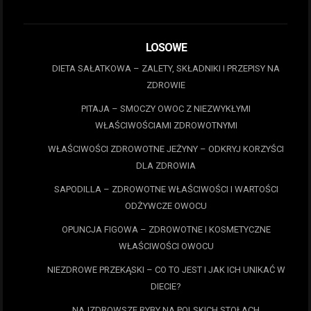
LOSOWE
DIETA SAŁATKOWA – ZALETY, SKŁADNIKI I PRZEPISY NA
ZDROWIE
PITAJA – SMOCZY OWOC Z NIEZWYKŁYMI
WŁAŚCIWOŚCIAMI ZDROWOTNYMI
WŁAŚCIWOŚCI ZDROWOTNE JEŻYNY – ODKRYJ KORZYŚCI
DLA ZDROWIA
SAPODILLA – ZDROWOTNE WŁAŚCIWOŚCI I WARTOŚCI
ODŻYWCZE OWOCU
OPUNCJA FIGOWA – ZDROWOTNE I KOSMETYCZNE
WŁAŚCIWOŚCI OWOCU
NIEZDROWE PRZEKĄSKI – CO TO JEST I JAK ICH UNIKAĆ W
DIECIE?
NAJZDROWSZE RYBY NA POLSKICH STOŁACH