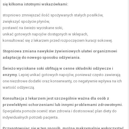
się kilkoma istotnymi wskazówkami:
stopniowo zmniejszać ilość spożywanych stałych posiłków,
zwiększyć spożycie płynów,
postawić na świeżo wyciskane soki,
unikać gotowych napojów dostępnych w sklepach,
konsultować się z lekarzem przed rozpoczęciem kuracji sokowej.
Stopniowa zmiana nawyków żywieniowych ułatwi organizmowi
adaptację do nowego sposobu odżywiania.
Świeżo wyciskane soki obfitują w cenne składniki odżywcze i
enzymy.
Lepiej unikać gotowych napojów, ponieważ często zawierają
one niezdrowe dodatki oraz konserwanty, co negatywnie wpływa na ich
wartość odżywczą.
Konsultacja z lekarzem jest szczególnie ważna dla osób z
przewlekłymi schorzeniami lub innymi problemami zdrowotnymi.
Specjalista pomoże ocenić stan zdrowia i dostosować plan diety do
indywidualnych potrzeb pacjenta.
Przygotowując się w ten sposób, można maksymalnie wykorzystać