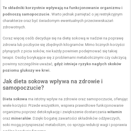
Te składniki korzystnie wpływają na funkcjonowanie organizmu i
podnoszą samopoczucie.
Warto jednak pamiętać o jej restrykcyjnym
charakterze oraz być świadomym ewentualnych przeciwwskazań
zdrowotnych.
Coraz więcej osób decyduje się na dietę sokową w nadziei na poprawę
zdrowia lub pozbycie się zbędnych kilogramów. Mimo licznych korzyści
płynących z picia soków, nie każdy powinien podejmować się takiej
terapii. Osoby borykające się z problemami metabolicznymi czy cukrzycą
powinny szczególnie uważać,
gdyż istnieje ryzyko nagłych skoków
poziomu glukozy we krwi.
Jak dieta sokowa wpływa na zdrowie i
samopoczucie?
Dieta sokowa
ma istotny wpływ na zdrowie oraz samopoczucie, oferując
wiele korzyści. Przede wszystkim, wspiera prawidłowe funkcjonowanie
organizmu poprzez detoksykację i zwiększenie dostarczania
witamin
oraz
minerałów
. Dzięki bogatej zawartości składników odżywczych,
soki mogą przyspieszać metabolizm, co sprzyja redukcji wagi i poprawia