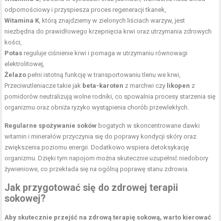
odpornościowy i przyspiesza proces regeneracji tkanek,
Witamina K
, którą znajdziemy w zielonych liściach warzyw, jest
niezbędna do prawidłowego krzepnięcia krwi oraz utrzymania zdrowych
kości,
Potas
reguluje ciśnienie krwi i pomaga w utrzymaniu równowagi
elektrolitowej,
Żelazo
pełni istotną funkcję w transportowaniu tlenu we krwi,
Przeciwutleniacze takie jak
beta-karoten
z marchwi czy
likopen
z
pomidorów neutralizują wolne rodniki, co spowalnia procesy starzenia się
organizmu oraz obniża ryzyko wystąpienia chorób przewlekłych.
Regularne spożywanie soków
bogatych w skoncentrowane dawki
witamin i minerałów przyczynia się do poprawy kondycji skóry oraz
zwiększenia poziomu energii. Dodatkowo wspiera detoksykację
organizmu. Dzięki tym napojom można skutecznie uzupełnić niedobory
żywieniowe, co przekłada się na ogólną poprawę stanu zdrowia.
Jak przygotować się do zdrowej terapii
sokowej?
Aby skutecznie przejść na zdrową terapię sokową, warto kierować