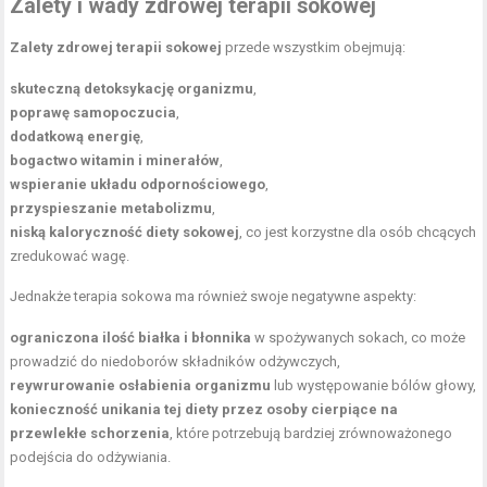
Zalety i wady zdrowej terapii sokowej
Zalety zdrowej terapii sokowej
przede wszystkim obejmują:
skuteczną detoksykację organizmu
,
poprawę samopoczucia
,
dodatkową energię
,
bogactwo witamin i minerałów
,
wspieranie układu odpornościowego
,
przyspieszanie metabolizmu
,
niską
kaloryczność diety
sokowej
, co jest korzystne dla osób chcących
zredukować wagę.
Jednakże terapia sokowa ma również swoje negatywne aspekty:
ograniczona ilość białka i błonnika
w spożywanych sokach, co może
prowadzić do niedoborów składników odżywczych,
reywrurowanie osłabienia organizmu
lub występowanie bólów głowy,
konieczność unikania tej diety przez osoby cierpiące na
przewlekłe schorzenia
, które potrzebują bardziej zrównoważonego
podejścia do odżywiania.