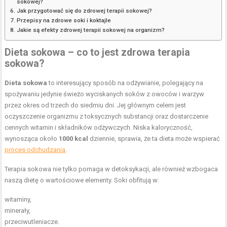
sokowej?
Jak przygotować się do zdrowej terapii sokowej?
Przepisy na zdrowe soki i koktajle
Jakie są efekty zdrowej terapii sokowej na organizm?
Dieta sokowa – co to jest zdrowa terapia
sokowa?
Dieta sokowa
to interesujący sposób na odżywianie, polegający na
spożywaniu jedynie świeżo wyciskanych soków z owoców i warzyw
przez okres od trzech do siedmiu dni. Jej głównym celem jest
oczyszczenie organizmu z toksycznych substancji oraz dostarczenie
cennych witamin i składników odżywczych. Niska kaloryczność,
wynosząca około
1000 kcal
dziennie, sprawia, że ta dieta może wspierać
proces odchudzania
.
Terapia sokowa nie tylko pomaga w detoksykacji, ale również wzbogaca
naszą dietę o wartościowe elementy. Soki obfitują w:
witaminy,
minerały,
przeciwutleniacze.