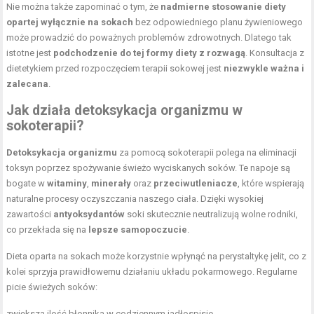
Nie można także zapominać o tym, że
nadmierne stosowanie diety
opartej wyłącznie na sokach
bez odpowiedniego planu żywieniowego
może prowadzić do poważnych problemów zdrowotnych. Dlatego tak
istotne jest
podchodzenie do tej formy diety z rozwagą
. Konsultacja z
dietetykiem przed rozpoczęciem terapii sokowej jest
niezwykle ważna i
zalecana
.
Jak działa
detoksykacja organizmu
w
sokoterapii?
Detoksykacja organizmu
za pomocą sokoterapii polega na eliminacji
toksyn poprzez spożywanie świeżo wyciskanych soków. Te napoje są
bogate w
witaminy
,
minerały
oraz
przeciwutleniacze
, które wspierają
naturalne procesy oczyszczania naszego ciała. Dzięki wysokiej
zawartości
antyoksydantów
soki skutecznie neutralizują wolne rodniki,
co przekłada się na
lepsze samopoczucie
.
Dieta oparta na sokach może korzystnie wpłynąć na perystaltykę jelit, co z
kolei sprzyja prawidłowemu działaniu układu pokarmowego. Regularne
picie świeżych soków:
zwiększa ilość błonnika w codziennym jadłospisie,