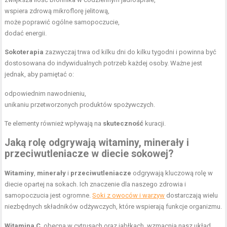
wspiera zdrową mikroflorę jelitową,
może poprawić ogólne samopoczucie,
dodać energii.
Sokoterapia
zazwyczaj trwa od kilku dni do kilku tygodni i powinna być
dostosowana do indywidualnych potrzeb każdej osoby. Ważne jest
jednak, aby pamiętać o:
odpowiednim nawodnieniu,
unikaniu przetworzonych produktów spożywczych.
Te elementy również wpływają na
skuteczność
kuracji.
Jaką rolę odgrywają witaminy, minerały i
przeciwutleniacze w diecie sokowej?
Witaminy
,
minerały
i
przeciwutleniacze
odgrywają kluczową rolę w
diecie opartej na sokach. Ich znaczenie dla naszego zdrowia i
samopoczucia jest ogromne.
Soki z owoców i warzyw
dostarczają wielu
niezbędnych składników odżywczych, które wspierają funkcje organizmu.
Witamina C
, obecna w cytrusach oraz jabłkach, wzmacnia nasz układ