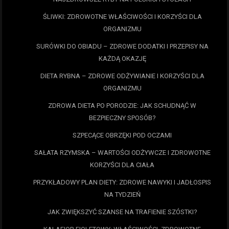
ŚLIWKI: ZDROWOTNE WŁAŚCIWOŚCI I KORZYŚCI DLA
ORGANIZMU
SURÓWKI DO OBIADU – ZDROWE DODATKI I PRZEPISY NA
KAŻDĄ OKAZJĘ
DIETA RYBNA – ZDROWE ODŻYWIANIE I KORZYŚCI DLA
ORGANIZMU
ZDROWA DIETA PO PORODZIE: JAK SCHUDNĄĆ W
BEZPIECZNY SPOSÓB?
SZPECĄCE OBRZĘKI POD OCZAMI
SAŁATA RZYMSKA – WARTOŚCI ODŻYWCZE I ZDROWOTNE
KORZYŚCI DLA CIAŁA
PRZYKŁADOWY PLAN DIETY: ZDROWE NAWYKI I JADŁOSPIS
NA TYDZIEŃ
JAK ZWIĘKSZYĆ SZANSE NA TRAFIENIE SZÓSTKI?