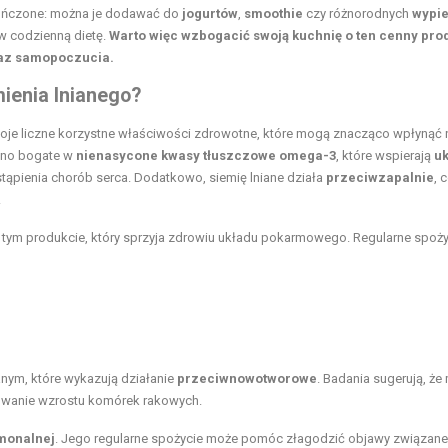
kończone: można je dodawać do
jogurtów
,
smoothie
czy różnorodnych
wypi
w codzienną dietę.
Warto więc wzbogacić swoją kuchnię o ten cenny pro
raz samopoczucia.
ienia lnianego?
swoje liczne korzystne właściwości zdrowotne, które mogą znacząco wpłynąć 
ono bogate w
nienasycone kwasy tłuszczowe omega-3
, które wspierają
uk
ąpienia chorób serca. Dodatkowo, siemię lniane działa
przeciwzapalnie
, 
.
tym produkcie, który sprzyja zdrowiu układu pokarmowego. Regularne spoż
anym, które wykazują działanie
przeciwnowotworowe
. Badania sugerują, ż
wanie wzrostu komórek rakowych.
monalnej
. Jego regularne spożycie może pomóc złagodzić objawy związane