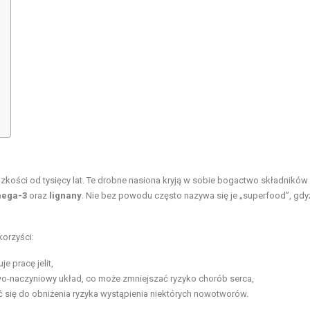
dzkości od tysięcy lat. Te drobne nasiona kryją w sobie bogactwo składników
ega-3
oraz
lignany
. Nie bez powodu często nazywa się je „superfood”, gdy
korzyści:
e pracę jelit,
-naczyniowy układ, co może zmniejszać ryzyko chorób serca,
ić się do obniżenia ryzyka wystąpienia niektórych nowotworów.