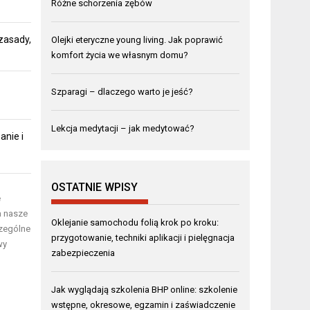
Różne schorzenia zębów
zasady,
Olejki eteryczne young living. Jak poprawić
komfort życia we własnym domu?
Szparagi – dlaczego warto je jeść?
Lekcja medytacji – jak medytować?
anie i
OSTATNIE WPISY
e
a nasze
Oklejanie samochodu folią krok po kroku:
czególne
przygotowanie, techniki aplikacji i pielęgnacja
wy
zabezpieczenia
Jak wyglądają szkolenia BHP online: szkolenie
wstępne, okresowe, egzamin i zaświadczenie