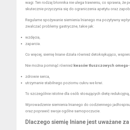
wagi. Ten rodzaj błonnika nie ulega trawieniu, co sprawia, że 
skutecznie przyczynia się do ograniczenia apetytu oraz zapo
Regularne spożywanie siemienia lnianego ma pozytywny wpł
zwalczać problemy gastryczne, takie jak:
wzdęcia,
zaparcia.
Co więcej, siemię lniane działa również detoksykująco, wspie
Nie można pominąć również
kwasów tłuszczowych omega-
zdrowie serca,
utrzymanie stabilnego poziomu cukru we krwi.
To szczególnie istotne dla osób stosujących dietę redukcyjną,
Wprowadzenie siemienia lnianego do codziennego jadłospisu 
oraz poprawić swoje ogólne samopoczucie.
Dlaczego siemię lniane jest uważane za