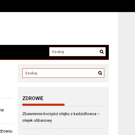
a
ZDROWIE
ne
Zbawiennie korzyści olejku z kadzidłowca –
olejek olibanowy
zdrowiu