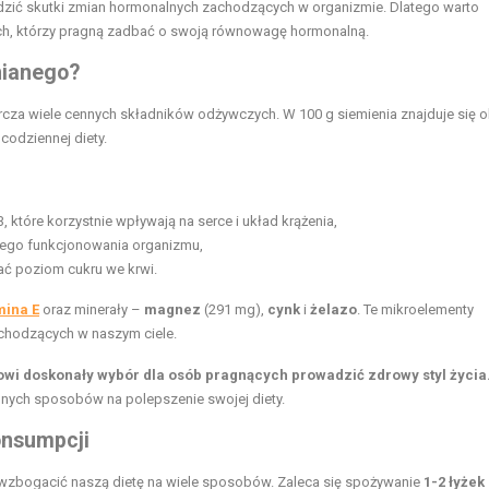
dzić skutki zmian hormonalnych zachodzących w organizmie. Dlatego warto
tych, którzy pragną zadbać o swoją równowagę hormonalną.
nianego?
rcza wiele cennych składników odżywczych. W 100 g siemienia znajduje się 
codziennej diety.
które korzystnie wpływają na serce i układ krążenia,
owego funkcjonowania organizmu,
ać poziom cukru we krwi.
mina E
oraz minerały –
magnez
(291 mg),
cynk
i
żelazo
. Te mikroelementy
achodzących w naszym ciele.
wi doskonały wybór dla osób pragnących prowadzić zdrowy styl życia
ralnych sposobów na polepszenie swojej diety.
onsumpcji
e wzbogacić naszą dietę na wiele sposobów. Zaleca się spożywanie
1-2 łyżek