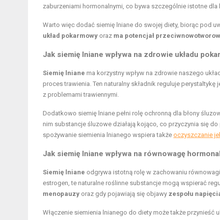
zaburzeniami hormonalnymi, co bywa szczególnie istotne dl
Warto więc dodać siemię lniane do swojej diety, biorąc pod 
układ pokarmowy
oraz
ma potencjał przeciwnowotworo
Jak siemię lniane wpływa na zdrowie układu po
Siemię lniane
ma korzystny wpływ na zdrowie naszego ukła
proces trawienia. Ten naturalny składnik reguluje perystaltykę 
z problemami trawiennymi.
Dodatkowo siemię lniane pełni rolę ochronną dla błony śluzo
nim substancje śluzowe działają kojąco, co przyczynia się
spożywanie siemienia lnianego wspiera także
oczyszczanie jel
Jak siemię lniane wpływa na równowagę hormona
Siemię lniane
odgrywa istotną rolę w zachowaniu równowagi
estrogen, te naturalne roślinne substancje mogą wspierać re
menopauzy
oraz gdy pojawiają się objawy
zespołu napięc
Włączenie siemienia lnianego do diety może także przynieść