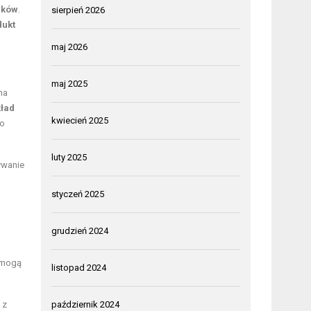
eków
.
sierpień 2026
dukt
maj 2026
maj 2025
na
ład
kwiecień 2025
co
luty 2025
ywanie
styczeń 2025
grudzień 2024
e mogą
listopad 2024
 z
październik 2024