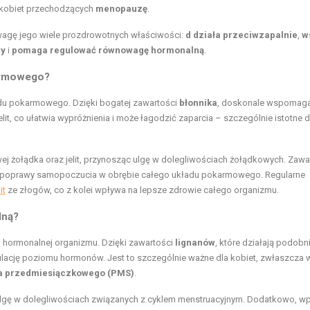
a kobiet przechodzących
menopauzę
.
uwagę jego wiele prozdrowotnych właściwości:
d działa przeciwzapalnie
,
w
wy
i
pomaga regulować równowagę hormonalną
.
karmowego?
du pokarmowego. Dzięki bogatej zawartości
błonnika
, doskonale wspomag
jelit, co ułatwia wypróżnienia i może łagodzić zaparcia – szczególnie istotne 
wej żołądka oraz jelit, przynosząc ulgę w dolegliwościach żołądkowych. Zawa
 do poprawy samopoczucia w obrębie całego układu pokarmowego. Regularne
it
ze złogów, co z kolei wpływa na lepsze zdrowie całego organizmu.
lną?
 hormonalnej organizmu. Dzięki zawartości
lignanów
, które działają podobni
gulację poziomu hormonów. Jest to szczególnie ważne dla kobiet, zwłaszcza 
ia przedmiesiączkowego (PMS)
.
 ulgę w dolegliwościach związanych z cyklem menstruacyjnym. Dodatkowo, w