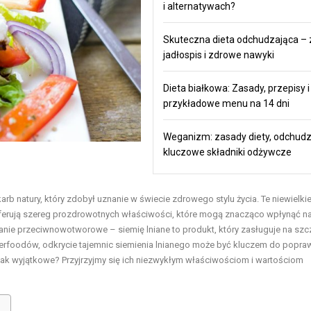
i alternatywach?
Skuteczna dieta odchudzająca – 
jadłospis i zdrowe nawyki
Dieta białkowa: Zasady, przepisy i
przykładowe menu na 14 dni
Weganizm: zasady diety, odchudz
kluczowe składniki odżywcze
arb natury, który zdobył uznanie w świecie zdrowego stylu życia. Te niewielki
 oferują szereg prozdrowotnych właściwości, które mogą znacząco wpłynąć n
ie przeciwnowotworowe – siemię lniane to produkt, który zasługuje na sz
perfoodów, odkrycie tajemnic siemienia lnianego może być kluczem do popra
ą tak wyjątkowe? Przyjrzyjmy się ich niezwykłym właściwościom i wartościom