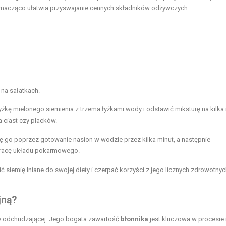
a znacząco ułatwia przyswajanie cennych składników odżywczych.
na sałatkach.
żkę mielonego siemienia z trzema łyżkami wody i odstawić miksturę na kilka 
ciast czy placków.
ę go poprzez gotowanie nasion w wodzie przez kilka minut, a następnie
a pracę układu pokarmowego.
siemię lniane do swojej diety i czerpać korzyści z jego licznych zdrowotnyc
jną
?
ety odchudzającej. Jego bogata zawartość
błonnika
jest kluczowa w procesie 