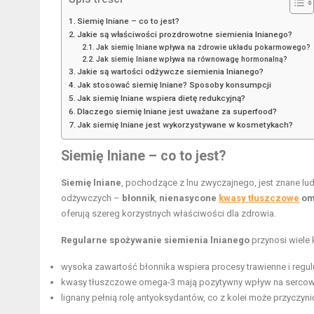
Siemię lniane – co to jest?
Jakie są właściwości prozdrowotne siemienia lnianego?
Jak siemię lniane wpływa na zdrowie układu pokarmowego?
Jak siemię lniane wpływa na równowagę hormonalną?
Jakie są wartości odżywcze siemienia lnianego?
Jak stosować siemię lniane? Sposoby konsumpcji
Jak siemię lniane wspiera dietę redukcyjną?
Dlaczego siemię lniane jest uważane za superfood?
Jak siemię lniane jest wykorzystywane w kosmetykach?
Siemię lniane – co to jest?
Siemię lniane
, pochodzące z lnu zwyczajnego, jest znane lu
odżywczych –
błonnik
,
nienasycone
kwasy tłuszczowe
om
oferują szereg korzystnych właściwości dla zdrowia.
Regularne spożywanie siemienia lnianego
przynosi wiele 
wysoka zawartość błonnika wspiera procesy trawienne i reguluj
kwasy tłuszczowe omega-3 mają pozytywny wpływ na sercowo
lignany pełnią rolę antyoksydantów, co z kolei może przyczyn