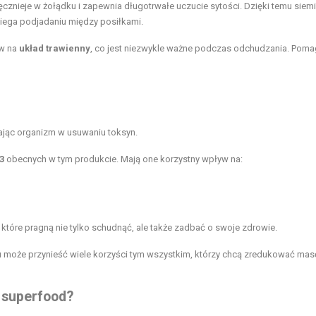
pęcznieje w żołądku i zapewnia długotrwałe uczucie sytości. Dzięki temu siemi
biega podjadaniu między posiłkami.
yw na
układ trawienny
, co jest niezwykle ważne podczas odchudzania. Pom
rając organizm w usuwaniu toksyn.
3
obecnych w tym produkcie. Mają one korzystny wpływ na:
 które pragną nie tylko schudnąć, ale także zadbać o swoje zdrowie.
może przynieść wiele korzyści tym wszystkim, którzy chcą zredukować masę
 superfood?