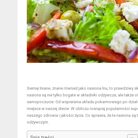
Siemię lniane, znane również jako nasiona lnu, to prawdziwy sk
nasiona są nie tylko bogate w składniki odżywcze, ale także
samopoczucie. Od wspierania układu pokarmowego po działan
miejsce w naszej diecie. W obliczu rosnącej popularności su
naszego zdrowia i jakości życia. Co sprawia, że te nasiona s
odżywczym.
Spis treści