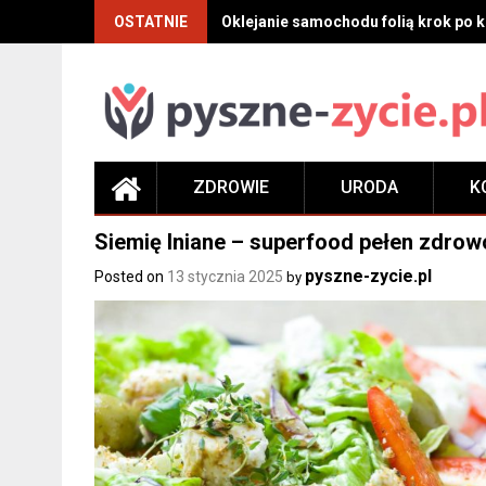
Skip
OSTATNIE
Oklejanie samochodu folią krok po kr
to
content
ZDROWIE
URODA
K
Siemię lniane – superfood pełen zdrow
pyszne-zycie.pl
Posted on
13 stycznia 2025
by