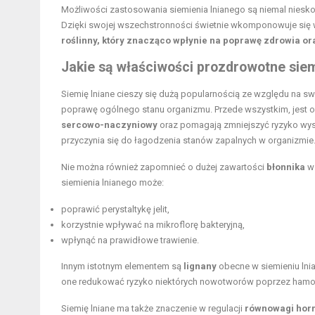
Możliwości zastosowania siemienia lnianego są niemal nies
Dzięki swojej wszechstronności świetnie wkomponowuje się 
roślinny, który znacząco wpłynie na poprawę zdrowia o
Jakie są właściwości prozdrowotne siem
Siemię lniane cieszy się dużą popularnością ze względu na 
poprawę ogólnego stanu organizmu. Przede wszystkim, jest 
sercowo-naczyniowy
oraz pomagają zmniejszyć ryzyko wyst
przyczynia się do łagodzenia stanów zapalnych w organizmie
Nie można również zapomnieć o dużej zawartości
błonnika
w 
siemienia lnianego może:
poprawić perystaltykę jelit,
korzystnie wpływać na mikroflorę bakteryjną,
wpłynąć na prawidłowe trawienie.
Innym istotnym elementem są
lignany
obecne w siemieniu lni
one redukować ryzyko niektórych nowotworów poprzez hamo
Siemię lniane ma także znaczenie w regulacji
równowagi hor