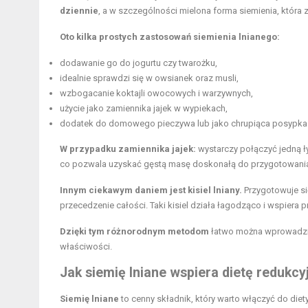
dziennie
, a w szczególności mielona forma siemienia, któr
Oto kilka prostych zastosowań siemienia lnianego:
dodawanie go do jogurtu czy twarożku,
idealnie sprawdzi się w owsianek oraz musli,
wzbogacanie koktajli owocowych i warzywnych,
użycie jako zamiennika jajek w wypiekach,
dodatek do domowego pieczywa lub jako chrupiąca posypka 
W przypadku zamiennika jajek:
wystarczy połączyć jedną ły
co pozwala uzyskać gęstą masę doskonałą do przygotowania 
Innym ciekawym daniem jest kisiel lniany.
Przygotowuje si
przecedzenie całości. Taki kisiel działa łagodząco i wspier
Dzięki tym różnorodnym metodom
łatwo można wprowadzić 
właściwości.
Jak siemię lniane wspiera
dietę redukcy
Siemię lniane
to cenny składnik, który warto włączyć do di