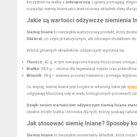
korzystnie na walkę z
osteoporozą
. Lignany pomagają złago
rozważyć siemię lniane jako wartościowy składnik diety dla 
Jakie są wartości odżywcze siemienia l
Siemię lniane
to niezwykle wartościowy produkt, który dosta
534 kcal
, co czyni je kalorycznym, ale zdrowym dodatkiem do 
Wśród głównych składników odżywczych wyróżnia się:
Tłuszcz:
42 g, w tym nienasycone kwasy tłuszczowe omega-3, 
Białko:
28,9 g – istotne dla regeneracji mięśni oraz prawidł
Błonnik:
18 g – wspiera procesy trawienne i pomaga regulow
Co więcej, siemię lniane jest bogate w witaminy, takie jak
wita
odgrywają kluczową rolę w wielu biologicznych procesach z
Dzięki swoim wartościom odżywczym siemię lniane stano
idealne źródło białka i błonnika dla tych, którzy szukają natu
Jak stosować siemię lniane? Sposoby k
Siemię lniane
to niezwykle uniwersalny składnik, który moż