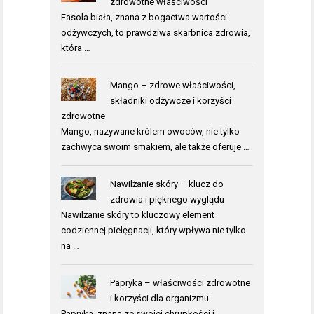
zdrowotne właściwości
Fasola biała, znana z bogactwa wartości
odżywczych, to prawdziwa skarbnica zdrowia,
która …
Mango – zdrowe właściwości,
składniki odżywcze i korzyści
zdrowotne
Mango, nazywane królem owoców, nie tylko
zachwyca swoim smakiem, ale także oferuje …
Nawilżanie skóry – klucz do
zdrowia i pięknego wyglądu
Nawilżanie skóry to kluczowy element
codziennej pielęgnacji, który wpływa nie tylko
na …
Papryka – właściwości zdrowotne
i korzyści dla organizmu
Papryka, znana ze swojej chrupkości i