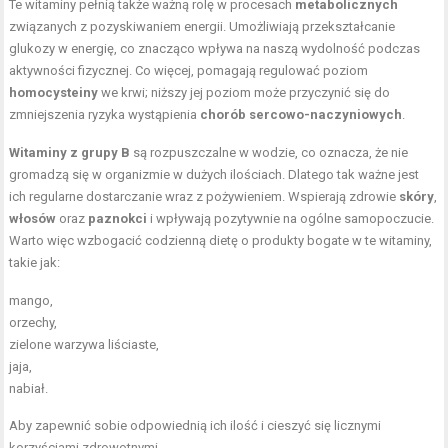
Te witaminy pełnią także ważną rolę w procesach
metabolicznych
związanych z pozyskiwaniem energii. Umożliwiają przekształcanie
glukozy w energię, co znacząco wpływa na naszą wydolność podczas
aktywności fizycznej. Co więcej, pomagają regulować poziom
homocysteiny
we krwi; niższy jej poziom może przyczynić się do
zmniejszenia ryzyka wystąpienia
chorób sercowo-naczyniowych
.
Witaminy z grupy B
są rozpuszczalne w wodzie, co oznacza, że nie
gromadzą się w organizmie w dużych ilościach. Dlatego tak ważne jest
ich regularne dostarczanie wraz z pożywieniem. Wspierają zdrowie
skóry
,
włosów
oraz
paznokci
i wpływają pozytywnie na ogólne samopoczucie.
Warto więc wzbogacić codzienną dietę o produkty bogate w te witaminy,
takie jak:
mango,
orzechy,
zielone warzywa liściaste,
jaja,
nabiał.
Aby zapewnić sobie odpowiednią ich ilość i cieszyć się licznymi
korzyściami zdrowotnymi.