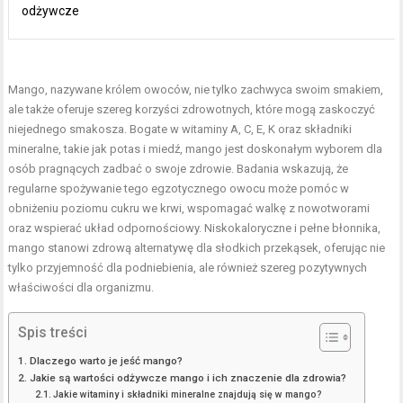
odżywcze
Mango, nazywane królem owoców, nie tylko zachwyca swoim smakiem,
ale także oferuje szereg korzyści zdrowotnych, które mogą zaskoczyć
niejednego smakosza. Bogate w witaminy A, C, E, K oraz składniki
mineralne, takie jak potas i miedź, mango jest doskonałym wyborem dla
osób pragnących zadbać o swoje zdrowie. Badania wskazują, że
regularne spożywanie tego egzotycznego owocu może pomóc w
obniżeniu poziomu cukru we krwi, wspomagać walkę z nowotworami
oraz wspierać układ odpornościowy. Niskokaloryczne i pełne błonnika,
mango stanowi zdrową alternatywę dla słodkich przekąsek, oferując nie
tylko przyjemność dla podniebienia, ale również szereg pozytywnych
właściwości dla organizmu.
Spis treści
Dlaczego warto je jeść mango?
Jakie są wartości odżywcze mango i ich znaczenie dla zdrowia?
Jakie witaminy i składniki mineralne znajdują się w mango?