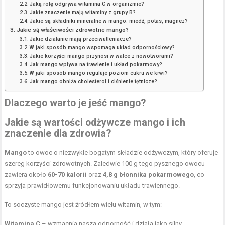
Jaką rolę odgrywa witamina C w organizmie?
Jakie znaczenie mają witaminy z grupy B?
Jakie są składniki mineralne w mango: miedź, potas, magnez?
Jakie są właściwości zdrowotne mango?
Jakie działanie mają przeciwutleniacze?
W jaki sposób mango wspomaga układ odpornościowy?
Jakie korzyści mango przynosi w walce z nowotworami?
Jak mango wpływa na trawienie i układ pokarmowy?
W jaki sposób mango reguluje poziom cukru we krwi?
Jak mango obniża cholesterol i ciśnienie tętnicze?
Dlaczego warto je jeść mango?
Jakie są wartości odżywcze mango i ich
znaczenie dla zdrowia?
Mango
to owoc o niezwykle bogatym składzie odżywczym, który oferuje
szereg korzyści zdrowotnych. Zaledwie 100 g tego pysznego owocu
zawiera około
60-70 kalorii
oraz
4,8 g błonnika pokarmowego
, co
sprzyja prawidłowemu funkcjonowaniu układu trawiennego.
To soczyste mango jest źródłem wielu witamin, w tym:
Witamina C
– wzmacnia naszą odporność i działa jako silny