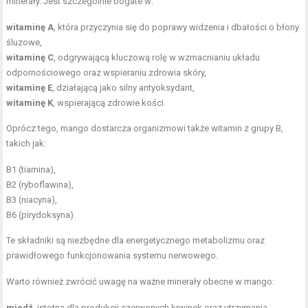
minerały. Jest szczególnie bogate w:
witaminę A
, która przyczynia się do poprawy widzenia i dbałości o błony
śluzowe,
witaminę C
, odgrywającą kluczową rolę w wzmacnianiu układu
odpornościowego oraz wspieraniu zdrowia skóry,
witaminę E
, działającą jako silny antyoksydant,
witaminę K
, wspierającą zdrowie kości.
Oprócz tego, mango dostarcza organizmowi także witamin z grupy B,
takich jak:
B1 (tiamina),
B2 (ryboflawina),
B3 (niacyna),
B6 (pirydoksyna).
Te składniki są niezbędne dla energetycznego metabolizmu oraz
prawidłowego funkcjonowania systemu nerwowego.
Warto również zwrócić uwagę na ważne minerały obecne w mango:
miedź
, istotna dla produkcji czerwonych krwinek oraz utrzymania