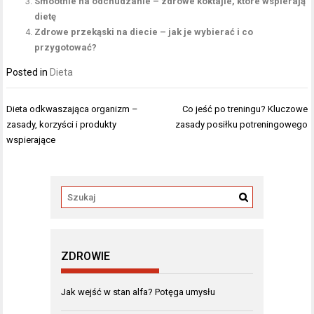
Smoothie na odchudzanie – zdrowe koktajle, które wspierają
dietę
Zdrowe przekąski na diecie – jak je wybierać i co
przygotować?
Posted in
Dieta
Nawigacja
Dieta odkwaszająca organizm –
Co jeść po treningu? Kluczowe
wpisu
zasady, korzyści i produkty
zasady posiłku potreningowego
wspierające
ZDROWIE
Jak wejść w stan alfa? Potęga umysłu