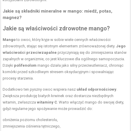
Jakie są składniki mineralne w mango: miedź, potas,
magnez?
Jakie są właściwości zdrowotne mango?
Mango
to owoc, który kryje w sobie wiele cennych właściwości
zdrowotnych, stając się istotnym elementem zrównoważonej diety.
Jego
właściwości przeciwzapalne
przyczyniają się do zmniejszenia stanów
zapalnych w organizmie, co jest kluczowe dla ogólnego samopoczucia.
Dzięki
polifenolom
mango działa jako silny przeciwutleniacz, chroniąc
komórki przed szkodliwym stresem oksydacyjnym i spowalniając
procesy starzenia.
Dodatkowo ten pyszny owoc wspiera nasz
układ odpornościowy
.
Zwiększa produkcję białych krwinek oraz dostarcza niezbędnych
witamin, zwłaszcza
witaminy C
. Warto włączyć mango do swojej diety,
gdyż regularne jego spożywanie może prowadzić do:
obniżenia poziomu cholesterolu,
zmniejszenia ciśnienia tętniczego,