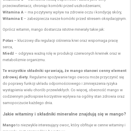
przeciwutleniacz, chroniąc komórki przed uszkodzeniami,
Witamina A
– ma pozytywny wpływ na zdrowie oczu i kondycję skóry,
Witamina E
– zabezpiecza nasze komórki przed stresem oksydacyjnym.
Oprócz witamin, mango dostarcza istotne minerały takie jak:
Potas
– kluczowy dla regulacji ciśnienia krwi oraz wspomaga pracę
serca,
Miedź
– odgrywa ważną rolę w produkcji czerwonych krwinek oraz w
metabolizmie organizmu.
Te wszystkie składniki sprawiają, że mango stanowi cenny element
zdrowej diety.
Regularne spożywanie tego owocu może przyczynić się
do poprawy funkcji układu odpornościowego i zmniejszenia ryzyka
wystąpienia wielu chorób przewlekłych. Co więcej, obecność mango w
codziennym jadłospisie korzystnie wpływa na ogólny stan zdrowia oraz
samopoczucie każdego dnia.
Jakie witaminy i składniki mineralne znajdują się w mango?
Mango
to niezwykle interesujący owoc, który obfituje w cenne witaminy i