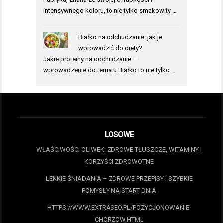
intensywnego koloru, to nie tylko smakowity …
Białko na odchudzanie: jak je
wprowadzić do diety?
Jakie proteiny na odchudzanie –
wprowadzenie do tematu Białko to nie tylko …
LOSOWE
WŁAŚCIWOŚCI OLIWEK: ZDROWE TŁUSZCZE, WITAMINY I
KORZYŚCI ZDROWOTNE
LEKKIE ŚNIADANIA – ZDROWE PRZEPISY I SZYBKIE
POMYSŁY NA START DNIA
HTTPS://WWW.EXTRASEO.PL/POZYCJONOWANIE-
CHORZOW.HTML