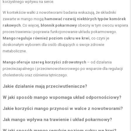
korzystnego wpływu na serce.
W kontekście walki z nowotworami badania wskazują, że składniki
zawarte w mango mogą
hamować rozwój niektórych typów komórek
rakowych
. Co więcej,
błonnik pokarmowy
obecny w tym owocu wspiera
proces trawienia i poprawia funkcjonowanie układu pokarmowego.
Mango reguluje również poziom cukru we krwi
, co czyni je
doskonałym wyborem dla osób dbających o swoje zdrowie
metaboliczne.
Mango oferuje szereg korzyści zdrowotnych
– od działania
przeciwzapalnego i przeciwnowotworowego po wsparcie dla regulacji
cholesterolu oraz ciśnienia tętniczego.
Jakie działanie mają przeciwutleniacze?
W jaki sposób mango wspomaga układ odpornościowy?
Jakie korzyści mango przynosi w walce z nowotworami?
Jak mango wpływa na trawienie i układ pokarmowy?
W jaki sposób mango reguluje poziom cukru we krwi?