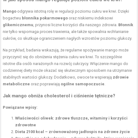
Mango
odgrywa istotną rolę w regulacji poziomu cukru we krwi. Dzięki
bogactwu
błonnika pokarmowego
oraz niskiemu indeksowi
glikemicznemu
, przynosi liczne korzyści dla naszego zdrowia.
Błonnik
nie tylko wspomaga proces trawienia, ale także spowalnia wchłanianie
cukrów, co skutkuje ograniczeniem nagłych wzrostów poziomu glukozy.
Na przykład, badania wskazują, że regularne spożywanie mango może
przyczynić się do obniżenia stężenia cukru we krwi. To szczególnie
istotne dla osób narażonych na rozwój cukrzycy. Włączenie mango do
codziennej diety może okazać się skutecznym sposobem na utrzymanie
stabilnych wartości glukozy. Dodatkowo, owoce te wspierają
zdrowie
metaboliczne
oraz poprawiają
ogólne samopoczucie
.
Jak mango obniża cholesterol i ciśnienie tętnicze?
Powiązane wpisy:
Właściwości oliwek: zdrowe tłuszcze, witaminy i korzyści
zdrowotne
Dieta 2100 kcal – zrównoważony jadłospis na zdrowe życie