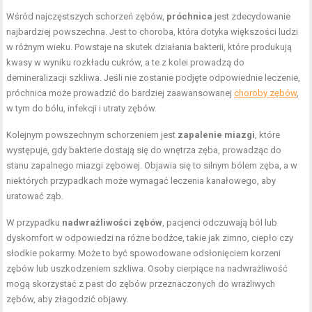
Wśród najczęstszych schorzeń zębów,
próchnica
jest zdecydowanie
najbardziej powszechna. Jest to choroba, która dotyka większości ludzi
w różnym wieku. Powstaje na skutek działania bakterii, które produkują
kwasy w wyniku rozkładu cukrów, a te z kolei prowadzą do
demineralizacji szkliwa. Jeśli nie zostanie podjęte odpowiednie leczenie,
próchnica może prowadzić do bardziej zaawansowanej
choroby zębów
,
w tym do bólu, infekcji i utraty zębów.
Kolejnym powszechnym schorzeniem jest
zapalenie miazgi
, które
występuje, gdy bakterie dostają się do wnętrza zęba, prowadząc do
stanu zapalnego miazgi zębowej. Objawia się to silnym bólem zęba, a w
niektórych przypadkach może wymagać leczenia kanałowego, aby
uratować ząb.
W przypadku
nadwrażliwości zębów
, pacjenci odczuwają ból lub
dyskomfort w odpowiedzi na różne bodźce, takie jak zimno, ciepło czy
słodkie pokarmy. Może to być spowodowane odsłonięciem korzeni
zębów lub uszkodzeniem szkliwa. Osoby cierpiące na nadwrażliwość
mogą skorzystać z past do zębów przeznaczonych do wrażliwych
zębów, aby złagodzić objawy.