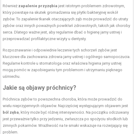
Również
zapalenie przyzębia
jest istotnym problemem zdrowotnym,
który powstaje na skutek gromadzenia się płytki bakteryjnej wokół
zębów. To zapalenie tkanek otaczających ząb może prowadzić do utraty
zębów oraz innych poważnych powikłań zdrowotnych, takich jak choroby
serca. Dlatego ważne jest, aby regularnie dbać o higienę jamy ustnej i
przeprowadzać profilaktyczne wizyty u dentysty.
Rozpoznawanie i odpowiednie leczenie tych schorzeń zębów jest
kluczowe dla zachowania zdrowia jamy ustnej i ogólnego samopoczucia.
Regularne kontrole u stomatologa oraz właściwa higiena jamy ustnej
mogą pomóc w zapobieganiu tym problemom i utrzymaniu pięknego
uśmiechu.
Jakie są objawy próchnicy?
Próchnica zębów to powszechna choroba, która może prowadzić do
wielu nieprzyjemnych objawów. Najczęściej występującym objawem jest
ból zęba
, który może być różnej intensywności. Na początku odczuwany
jest przeważnie tylko przy jedzeniu, zwłaszcza po spożyciu słodkich lub
zimnych pokarmów. Wrażliwość na te smaki wskazuje na rozwijający się
problem.