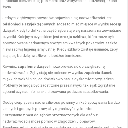
utrudniać cieszenie się posiłkami oraz wpływać na codzienną jakość
życia.
Jednym z głównych powodów pojawiania się nadwrażliwości jest
odsłonięcie szyjek zębowych
. Może to mieć miejsce w wyniku recesji
dziąseł, kiedy to delikatna część zęba staje się narażona na zewnętrzne
czynniki. Kolejnym czynnikiem jest
erozja szkliwa
, która może być
spowodowana nadmiernym spożyciem kwaśnych pokarmów, a także
niewłaściwą higieną jamy ustnej. Kiedy szkliwo zostaje usunięte, zęby
stają się bardziej wrażliwe na bodźce termiczne.
Również
zapalenie dziąseł
może prowadzić do zwiększonej
nadwrażliwości. Zęby stają się bolesne w wyniku zapalenia tkanek
miękkich wokół nich, co dodatkowo nasila dyskomfort przy jedzeniu.
Problemy te mogą być zaostrzone przez nawyki, takie jak zgrzytanie
zębami czy nadmierna siła stosowana podczas szczotkowania.
Osoby cierpiące na nadwrażliwość powinny unikać spożywania bardzo
zimnych i gorących potraw, aby ograniczyć dyskomfort.
Korzystanie z past do zębów przeznaczonych dla osób z
nadwrażliwością może pomóc w złagodzeniu objawów.
Regularne wizyty u dentysty pozwalają na wczesne wykrycie problemów i