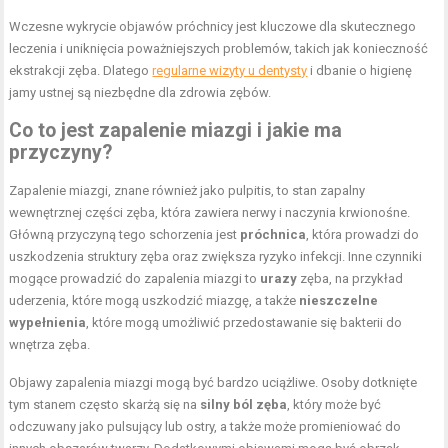
Wczesne wykrycie objawów próchnicy jest kluczowe dla skutecznego
leczenia i uniknięcia poważniejszych problemów, takich jak konieczność
ekstrakcji zęba. Dlatego
regularne wizyty u dentysty
i dbanie o higienę
jamy ustnej są niezbędne dla zdrowia zębów.
Co to jest zapalenie miazgi i jakie ma
przyczyny?
Zapalenie miazgi, znane również jako pulpitis, to stan zapalny
wewnętrznej części zęba, która zawiera nerwy i naczynia krwionośne.
Główną przyczyną tego schorzenia jest
próchnica
, która prowadzi do
uszkodzenia struktury zęba oraz zwiększa ryzyko infekcji. Inne czynniki
mogące prowadzić do zapalenia miazgi to
urazy
zęba, na przykład
uderzenia, które mogą uszkodzić miazgę, a także
nieszczelne
wypełnienia
, które mogą umożliwić przedostawanie się bakterii do
wnętrza zęba.
Objawy zapalenia miazgi mogą być bardzo uciążliwe. Osoby dotknięte
tym stanem często skarżą się na
silny ból zęba
, który może być
odczuwany jako pulsujący lub ostry, a także może promieniować do