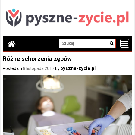
Skip
to
content
Różne schorzenia zębów
pyszne-zycie.pl
Posted on
8 listopada 2017
by