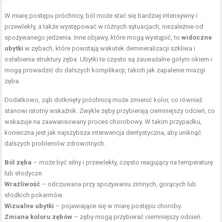
W miarę postępu próchnicy, ból może stać się bardziej intensywny i
przewlekły, a także występować w różnych sytuacjach, niezależnie od
spożywanego jedzenia. Inne objawy, które mogą wystąpić, to
widoczne
ubytki
w zębach, które powstają wskutek demineralizacji szkliwa i
osłabienia struktury zęba. Ubytki te często są zauważalne gołym okiem i
mogą prowadzić do dalszych komplikacji, takich jak zapalenie miazgi
zęba.
Dodatkowo, ząb dotknięty próchnicą może zmienić kolor, co również
stanowi istotny wskaźnik. Zwykle zęby przybierają ciemniejszy odcień, co
wskazuje na zaawansowany proces chorobowy. W takim przypadku,
konieczna jest jak najszybsza interwencja dentystyczna, aby uniknąć
dalszych problemów zdrowotnych.
Ból zęba
– może być silny i przewlekły, często reagujący na temperaturę
lub słodycze.
Wrażliwość
– odczuwana przy spożywaniu zimnych, gorących lub
słodkich pokarmów.
Wizualne ubytki
– pojawiające się w miarę postępu choroby.
Zmiana koloru zębów
– zęby mogą przybierać ciemniejszy odcień.