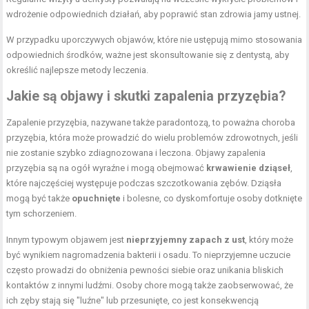
wdrożenie odpowiednich działań, aby poprawić
stan zdrowia
jamy ustnej.
W przypadku uporczywych objawów, które nie ustępują mimo stosowania
odpowiednich środków, ważne jest skonsultowanie się z dentystą, aby
określić najlepsze metody leczenia.
Jakie są objawy i skutki zapalenia przyzębia?
Zapalenie przyzębia, nazywane także paradontozą, to poważna choroba
przyzębia, która może prowadzić do wielu problemów zdrowotnych, jeśli
nie zostanie szybko zdiagnozowana i leczona. Objawy zapalenia
przyzębia są na ogół wyraźne i mogą obejmować
krwawienie dziąseł
,
które najczęściej występuje podczas szczotkowania zębów. Dziąsła
mogą być także
opuchnięte
i bolesne, co dyskomfortuje osoby dotknięte
tym schorzeniem.
Innym typowym objawem jest
nieprzyjemny zapach z ust
, który może
być wynikiem nagromadzenia bakterii i osadu. To nieprzyjemne uczucie
często prowadzi do obniżenia pewności siebie oraz unikania bliskich
kontaktów z innymi ludźmi. Osoby chore mogą także zaobserwować, że
ich zęby stają się "luźne" lub przesunięte, co jest konsekwencją