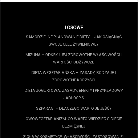
LOSOWE
SAMODZIELNE PLANOWANIE DIETY – JAK OSIĄGNĄĆ
SWOJE CELE ŻYWIENIOWE?
MIZUNA – ODKRYJ JEJ ZDROWOTNE WŁAŚCIWOŚCI I
WARTOŚCI ODŻYWCZE
DIETA WEGETARIAŃSKA – ZASADY, RODZAJE I
ZDROWOTNE KORZYŚCI
DIETA JOGURTOWA: ZASADY, EFEKTY I PRZYKŁADOWY
JADŁOSPIS
SZPARAGI – DLACZEGO WARTO JE JEŚĆ?
OWOWEGETARIANIZM: CO WARTO WIEDZIEĆ O DIECIE
BEZMIĘSNEJ
ZIOŁA W KOSMETYCE: WŁAŚCIWOŚCI, ZASTOSOWANIE I