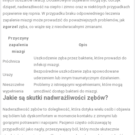
innych obszarów twarzy. Dodatkowymi objawami mogą być obrzęk
dziąseł, nadwrażliwość na ciepło i zimno oraz w niektórych przypadkach
pojawienie się ropnia. W przypadku braku odpowiedniego leczenia
zapalenie miazgi może prowadzić do poważniejszych problemów, jak
zgorzel
zęba, co wiąże się z nieodwracalnymi zmianami.
Przyczyny
zapalenia
Opis
miazgi
Uszkodzenie zęba przez bakterie, które prowadzi do
Próchnica
infekcji miazgi.
Bezpośrednie uszkodzenie zęba spowodowane
Urazy
uderzeniem lub innym traumatycznym działaniem.
Nieszczelne
Problemy z istniejącymi wypełnieniami, które mogą
wypełnienia
umożliwić dostęp bakterii do miazgi.
Jakie są skutki nadwrażliwości zębów?
Nadwrażliwość zębów to dolegliwość, która dotyka wielu osób i objawia
się bólem lub dyskomfortem w momencie kontaktu z zimnymi lub
gorącymi potrawami i napojami. Pacjenci często odczuwają tę
przypadłość jako nagły, przeszywający ból, który może skutecznie