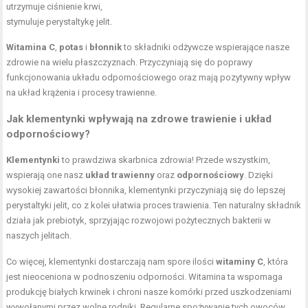
utrzymuje ciśnienie krwi,
stymuluje perystaltykę jelit.
Witamina C
,
potas
i
błonnik
to składniki odżywcze wspierające nasze
zdrowie na wielu płaszczyznach. Przyczyniają się do poprawy
funkcjonowania układu odpornościowego oraz mają pozytywny wpływ
na układ krążenia i procesy trawienne.
Jak klementynki wpływają na zdrowe trawienie i układ
odpornościowy?
Klementynki
to prawdziwa skarbnica zdrowia! Przede wszystkim,
wspierają one nasz
układ trawienny
oraz
odpornościowy
. Dzięki
wysokiej zawartości błonnika, klementynki przyczyniają się do lepszej
perystaltyki jelit, co z kolei ułatwia proces trawienia. Ten naturalny składnik
działa jak prebiotyk, sprzyjając rozwojowi pożytecznych bakterii w
naszych jelitach.
Co więcej, klementynki dostarczają nam spore ilości
witaminy C
, która
jest nieoceniona w podnoszeniu odporności. Witamina ta wspomaga
produkcję białych krwinek i chroni nasze komórki przed uszkodzeniami
wywołanymi przez wolne rodniki. Regularne spożywanie tych owoców