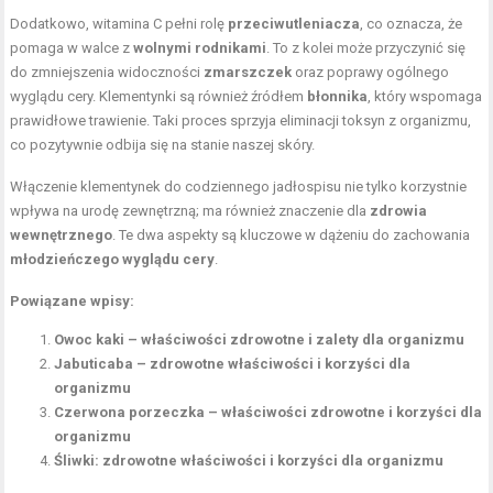
Dodatkowo, witamina C pełni rolę
przeciwutleniacza
, co oznacza, że
pomaga w walce z
wolnymi rodnikami
. To z kolei może przyczynić się
do zmniejszenia widoczności
zmarszczek
oraz poprawy ogólnego
wyglądu cery. Klementynki są również źródłem
błonnika
, który wspomaga
prawidłowe trawienie. Taki proces sprzyja eliminacji toksyn z organizmu,
co pozytywnie odbija się na stanie naszej skóry.
Włączenie klementynek do codziennego jadłospisu nie tylko korzystnie
wpływa na urodę zewnętrzną; ma również znaczenie dla
zdrowia
wewnętrznego
. Te dwa aspekty są kluczowe w dążeniu do zachowania
młodzieńczego wyglądu cery
.
Powiązane wpisy:
Owoc kaki – właściwości zdrowotne i zalety dla organizmu
Jabuticaba – zdrowotne właściwości i korzyści dla
organizmu
Czerwona porzeczka – właściwości zdrowotne i korzyści dla
organizmu
Śliwki: zdrowotne właściwości i korzyści dla organizmu