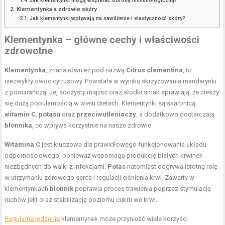
Jak klementynki mogą wspierać obronę immunologiczną?
Klementynka a zdrowie skóry
Jak klementynki wpływają na nawilżenie i elastyczność skóry?
Klementynka – główne cechy i właściwości
zdrowotne
Klementynka
, znana również pod nazwą
Citrus clementina
, to
niezwykły owoc cytrusowy. Powstała w wyniku skrzyżowania mandarynki
z pomarańczą. Jej soczysty miąższ oraz słodki smak sprawiają, że cieszy
się dużą popularnością w wielu dietach. Klementynki są skarbnicą
witamin C
,
potasu
oraz
przeciwutleniaczy
, a dodatkowo dostarczają
błonnika
, co wpływa korzystnie na nasze zdrowie.
Witamina C
jest kluczowa dla prawidłowego funkcjonowania układu
odpornościowego, ponieważ wspomaga produkcję białych krwinek
niezbędnych do walki z infekcjami.
Potas
natomiast odgrywa istotną rolę
w utrzymaniu zdrowego serca i regulacji ciśnienia krwi. Zawarty w
klementynkach
błonnik
poprawia proces trawienia poprzez stymulację
ruchów jelit oraz stabilizację poziomu cukru we krwi.
Regularne jedzenie
klementynek może przynieść wiele korzyści