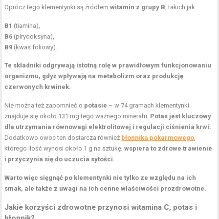
Oprócz tego klementynki są źródłem
witamin z grupy B
, takich jak:
B1
(tiamina),
B6
(pirydoksyna),
B9
(kwas foliowy).
Te składniki odgrywają istotną rolę w prawidłowym funkcjonowaniu
organizmu, gdyż wpływają na metabolizm oraz produkcję
czerwonych krwinek.
Nie można też zapomnieć o
potasie
– w 74 gramach klementynki
znajduje się około 131 mg tego ważnego minerału.
Potas jest kluczowy
dla utrzymania równowagi elektrolitowej i regulacji ciśnienia krwi.
Dodatkowo owoc ten dostarcza również
błonnika pokarmowego
,
którego ilość wynosi około 1 g na sztukę;
wspiera to zdrowe trawienie
i przyczynia się do uczucia sytości.
Warto więc sięgnąć po klementynki nie tylko ze względu na ich
smak, ale także z uwagi na ich cenne właściwości prozdrowotne.
Jakie korzyści zdrowotne przynosi witamina C, potas i
błonnik?