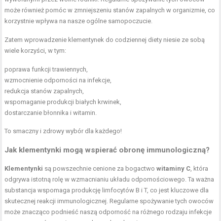
może również pomóc w zmniejszeniu stanów zapalnych w organizmie, co
korzystnie wpływa na nasze ogólne samopoczucie.
Zatem wprowadzenie klementynek do codziennej diety niesie ze sobą
wiele korzyści, w tym:
poprawa funkcji trawiennych,
wzmocnienie odporności na infekcje,
redukcja stanów zapalnych,
wspomaganie produkcji białych krwinek,
dostarczanie błonnika i witamin.
To smaczny i zdrowy wybór dla każdego!
Jak klementynki mogą wspierać obronę immunologiczną?
Klementynki
są powszechnie cenione za bogactwo
witaminy C
, która
odgrywa istotną rolę w wzmacnianiu układu odpornościowego. Ta ważna
substancja wspomaga produkcję limfocytów B i T, co jest kluczowe dla
skutecznej reakcji immunologicznej. Regularne spożywanie tych owoców
może znacząco podnieść naszą odporność na różnego rodzaju infekcje