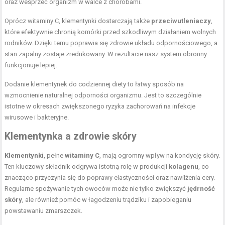
oraz wesprzeć organizm w walce z chorobami.
Oprócz witaminy C, klementynki dostarczają także
przeciwutleniaczy
,
które efektywnie chronią komórki przed szkodliwym działaniem wolnych
rodników. Dzięki temu poprawia się zdrowie układu odpornościowego, a
stan zapalny zostaje zredukowany. W rezultacie nasz system obronny
funkcjonuje lepiej.
Dodanie klementynek do codziennej diety to łatwy sposób na
wzmocnienie naturalnej odporności organizmu. Jest to szczególnie
istotne w okresach zwiększonego ryzyka zachorowań na infekcje
wirusowe i bakteryjne.
Klementynka a zdrowie skóry
Klementynki
, pełne
witaminy C
, mają ogromny wpływ na kondycję skóry.
Ten kluczowy składnik odgrywa istotną rolę w produkcji
kolagenu
, co
znacząco przyczynia się do poprawy elastyczności oraz nawilżenia cery.
Regularne spożywanie tych owoców może nie tylko zwiększyć
jędrność
skóry
, ale również pomóc w łagodzeniu trądziku i zapobieganiu
powstawaniu zmarszczek.