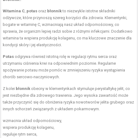
Witamina C
,
potas
oraz
błonnik
to niezwykle istotne składniki
odżywcze, które przynoszą szereg korzyści dla zdrowia. Klementynki,
bogate w witaminę C, wzmacniają nasz układ odpornościowy, co
sprawia, że organizm lepiej radzi sobie z różnymi infekcjami. Dodatkowo
witamina ta wspiera produkcję kolagenu, co ma kluczowe znaczenie dla
kondycji skóry i jej elastyczności.
Potas
odgrywa również istotną rolę w regulacji rytmu serca oraz
utrzymaniu ciśnienia krwi na odpowiednim poziomie. Regularne
spożywanie potasu może pomóc w zmniejszeniu ryzyka wystąpienia
chorób sercowo-naczyniowych.
Z kolei
błonnik
obecny w klementynkach stymuluje perystaltykę jelit, co
jest niezbędne dla zdrowego trawienia. Jego wysoka zawartość może
także przyczynić się do obniżenia ryzyka nowotworów jelita grubego oraz
innych schorzeń związanych z układem pokarmowym.
wzmacnia układ odpornościowy,
wspiera produkcję kolagenu,
reguluje rytm serca,