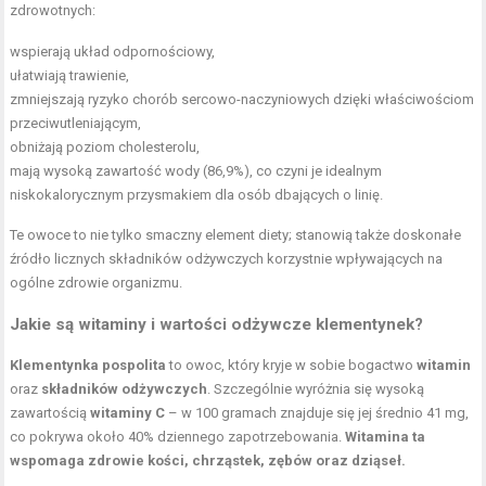
zdrowotnych:
wspierają układ odpornościowy,
ułatwiają trawienie,
zmniejszają ryzyko chorób sercowo-naczyniowych dzięki właściwościom
przeciwutleniającym,
obniżają poziom cholesterolu,
mają wysoką zawartość wody (86,9%), co czyni je idealnym
niskokalorycznym przysmakiem dla osób dbających o linię.
Te owoce to nie tylko smaczny element diety; stanowią także doskonałe
źródło licznych składników odżywczych korzystnie wpływających na
ogólne zdrowie organizmu.
Jakie są witaminy i wartości odżywcze klementynek?
Klementynka pospolita
to owoc, który kryje w sobie bogactwo
witamin
oraz
składników odżywczych
. Szczególnie wyróżnia się wysoką
zawartością
witaminy C
– w 100 gramach znajduje się jej średnio 41 mg,
co pokrywa około 40% dziennego zapotrzebowania.
Witamina ta
wspomaga zdrowie kości, chrząstek, zębów oraz dziąseł.