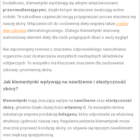
Dodatkowo, klementynki wyróżniają się silnymi właściwościami
przeciwutleniającymi
, dzięki którym skutecznie zwalczają wolne
rodniki. Te szkodliwe cząsteczki mogą przyspieszać proces starzenia się
naszej skóry. Włączenie ich do codziennej diety wspiera także
ogólny
stan zdrowia
dermatologicznego. Dlatego klementynki stanowią
wartościowy element diety dla osób pragnących dbać o swój wygląd.
Nie zapominajmy również o znaczeniu odpowiedniego nawodnienia
organizmu oraz dostarczania wszystkich niezbędnych składników
odżywczych. To wszystko ma kluczowe znaczenie dla zachowania
zdrowej i promiennej skóry.
Jak klementynki wpływają na nawilżenie i elastyczność
skóry?
Klementynki
mają znaczący wpływ na
nawilżenie
oraz
elastyczność
skóry
, głównie dzięki dużej ilości
witaminy C
. Ta niezwykle istotna
substancja wspiera produkcję
kolagenu
, który odpowiada za właściwą
strukturę i jędrność naszej cery. Regularne jedzenie klementynek może
znacznie poprawić kondycję skóry, co objawia się lepszym nawilżeniem
oraz większą sprężystością.