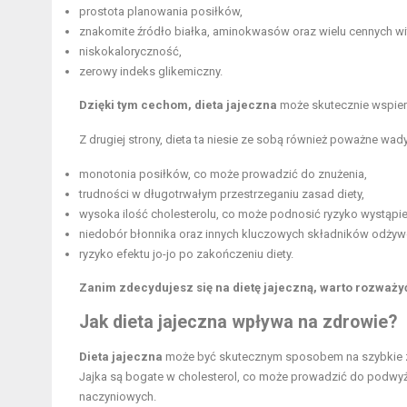
prostota planowania posiłków,
znakomite źródło białka, aminokwasów oraz wielu cennych wit
niskokaloryczność,
zerowy indeks glikemiczny.
Dzięki tym cechom, dieta jajeczna
może skutecznie wspiera
Z drugiej strony, dieta ta niesie ze sobą również poważne wady
monotonia posiłków, co może prowadzić do znużenia,
trudności w długotrwałym przestrzeganiu zasad diety,
wysoka ilość cholesterolu, co może podnosić ryzyko wystąpie
niedobór błonnika oraz innych kluczowych składników odżyw
ryzyko efektu jo-jo po zakończeniu diety.
Zanim zdecydujesz się na dietę jajeczną, warto rozważyć
Jak dieta jajeczna wpływa na zdrowie?
Dieta jajeczna
może być skutecznym sposobem na szybkie zr
Jajka są bogate w cholesterol, co może prowadzić do podwyż
naczyniowych.