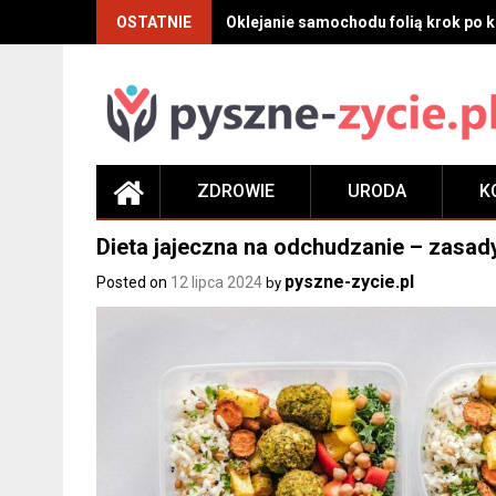
Skip
OSTATNIE
Oklejanie samochodu folią krok po kr
to
content
ZDROWIE
URODA
K
Dieta jajeczna na odchudzanie – zasady
pyszne-zycie.pl
Posted on
12 lipca 2024
by