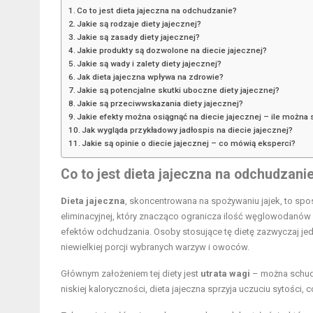
Co to jest dieta jajeczna na odchudzanie?
Jakie są rodzaje diety jajecznej?
Jakie są zasady diety jajecznej?
Jakie produkty są dozwolone na diecie jajecznej?
Jakie są wady i zalety diety jajecznej?
Jak dieta jajeczna wpływa na zdrowie?
Jakie są potencjalne skutki uboczne diety jajecznej?
Jakie są przeciwwskazania diety jajecznej?
Jakie efekty można osiągnąć na diecie jajecznej – ile można
Jak wygląda przykładowy jadłospis na diecie jajecznej?
Jakie są opinie o diecie jajecznej – co mówią eksperci?
Co to jest dieta jajeczna na odchudzani
Dieta jajeczna
, skoncentrowana na spożywaniu jajek, to spos
eliminacyjnej, który znacząco ogranicza ilość węglowodanó
efektów odchudzania. Osoby stosujące tę dietę zazwyczaj jedzą
niewielkiej porcji wybranych warzyw i owoców.
Głównym założeniem tej diety jest
utrata wagi
– można schu
niskiej kaloryczności, dieta jajeczna sprzyja uczuciu sytości, 