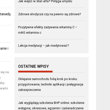
Jak wejść w stan alfa? Potęga umysłu
zasady,
Zdrowe słodycze czy na pewno są zdrowe?
Pozytywne efekty zażywania witaminy C –
mAG witamina c
Lekcja medytacji – jak medytować?
anie i
OSTATNIE WPISY
 się na
j
Oklejanie samochodu folią krok po kroku:
aby
przygotowanie, techniki aplikacji i pielęgnacja
 warto
zabezpieczenia
Jak wyglądają szkolenia BHP online: szkolenie
wstępne, okresowe, egzamin i zaświadczenie