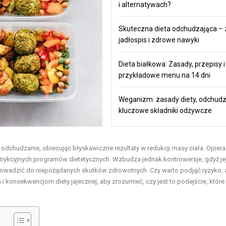
i alternatywach?
Skuteczna dieta odchudzająca – 
jadłospis i zdrowe nawyki
Dieta białkowa: Zasady, przepisy i
przykładowe menu na 14 dni
Weganizm: zasady diety, odchudz
kluczowe składniki odżywcze
odchudzanie, obiecując błyskawiczne rezultaty w redukcji masy ciała. Opiera
restrykcyjnych programów dietetycznych. Wzbudza jednak kontrowersje, gdyż je
wadzić do niepożądanych skutków zdrowotnych. Czy warto podjąć ryzyko, 
 i konsekwencjom diety jajecznej, aby zrozumieć, czy jest to podejście, które