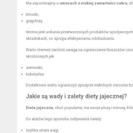
Nie zapominajmy o
owocach o niskiej zawartości cukru
, d
limonki,
grejpfruty.
Istotne jest unikanie przetworzonych produktów spożywczych
składnikach, co sprzyja efektywnemu odchudzaniu.
Warto również zwrócić uwagę na ograniczenie tłuszczów i p
skrobiowych jak:
ziemniaki,
kukurydza.
Dodatkowo warto ograniczyć spożycie niektórych owoców bog
Jakie są wady i zalety diety jajecznej?
Dieta jajeczna
, choć popularna, ma swoje plusy i minusy, kt
Do atutów tego sposobu odżywiania należy:
szybka utrata wagi,