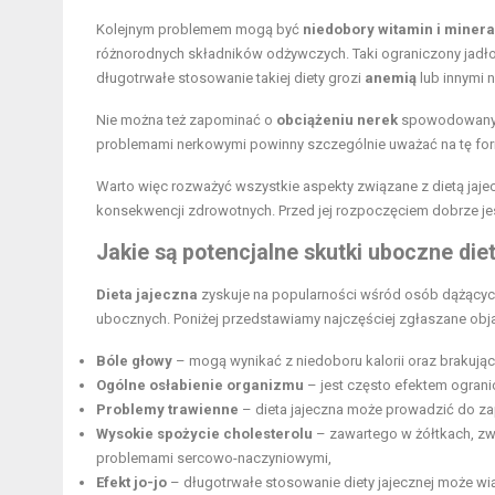
Kolejnym problemem mogą być
niedobory witamin i miner
różnorodnych składników odżywczych. Taki ograniczony jadł
długotrwałe stosowanie takiej diety grozi
anemią
lub innymi 
Nie można też zapominać o
obciążeniu nerek
spowodowanym 
problemami nerkowymi powinny szczególnie uważać na tę for
Warto więc rozważyć wszystkie aspekty związane z dietą jaj
konsekwencji zdrowotnych. Przed jej rozpoczęciem dobrze je
Jakie są potencjalne skutki uboczne diet
Dieta jajeczna
zyskuje na popularności wśród osób dążących
ubocznych. Poniżej przedstawiamy najczęściej zgłaszane obj
Bóle głowy
– mogą wynikać z niedoboru kalorii oraz brakuj
Ogólne osłabienie organizmu
– jest często efektem ograni
Problemy trawienne
– dieta jajeczna może prowadzić do z
Wysokie spożycie cholesterolu
– zawartego w żółtkach, zwi
problemami sercowo-naczyniowymi,
Efekt jo-jo
– długotrwałe stosowanie diety jajecznej może wią