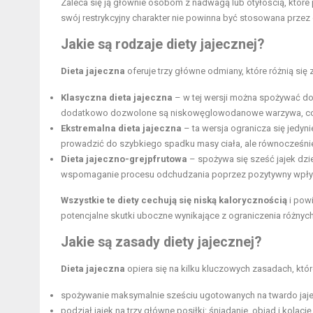
Zaleca się ją głównie osobom z nadwagą lub otyłością, które
swój restrykcyjny charakter nie powinna być stosowana przez d
Jakie są rodzaje diety jajecznej?
Dieta jajeczna
oferuje trzy główne odmiany, które różnią się 
Klasyczna dieta jajeczna
– w tej wersji można spożywać do 
dodatkowo dozwolone są niskowęglowodanowe warzywa, co 
Ekstremalna dieta jajeczna
– ta wersja ogranicza się jedyni
prowadzić do szybkiego spadku masy ciała, ale równocześni
Dieta jajeczno-grejpfrutowa
– spożywa się sześć jajek dzie
wspomaganie procesu odchudzania poprzez pozytywny wpływ
Wszystkie te diety cechują się niską kalorycznością
i powi
potencjalne skutki uboczne wynikające z ograniczenia różny
Jakie są zasady diety jajecznej?
Dieta jajeczna
opiera się na kilku kluczowych zasadach, kt
spożywanie maksymalnie sześciu ugotowanych na twardo jaje
podział jajek na trzy główne posiłki: śniadanie, obiad i kolację