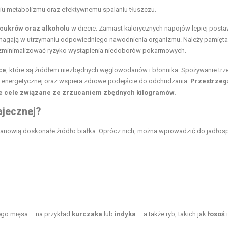
eniu metabolizmu oraz efektywnemu spalaniu tłuszczu.
 cukrów oraz alkoholu
w diecie. Zamiast kalorycznych napojów lepiej posta
omagają w utrzymaniu odpowiedniego nawodnienia organizmu. Należy pamięta
 zminimalizować ryzyko wystąpienia niedoborów pokarmowych.
ce
, które są źródłem niezbędnych węglowodanów i błonnika. Spożywanie trz
 energetycznej oraz wspiera zdrowe podejście do odchudzania.
Przestrzeg
e cele związane ze zrzucaniem zbędnych kilogramów.
ajecznej?
stanowią doskonałe źródło białka. Oprócz nich, można wprowadzić do jadłos
ego mięsa – na przykład
kurczaka
lub
indyka
– a także ryb, takich jak
łosoś