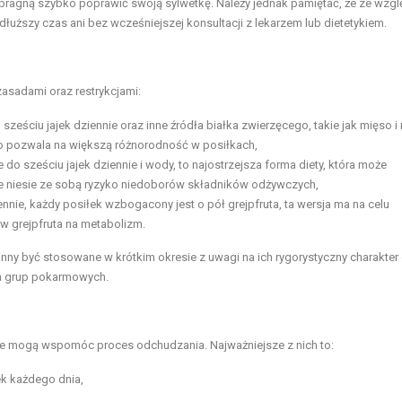
 pragną szybko poprawić swoją sylwetkę. Należy jednak pamiętać, że ze wzgl
łuższy czas ani bez wcześniejszej konsultacji z lekarzem lub dietetykiem.
zasadami oraz restrykcjami:
sześciu jajek dziennie oraz inne
źródła białka zwierzęcego
, takie jak mięso i 
pozwala na większą różnorodność w posiłkach,
e do sześciu jajek dziennie i wody, to najostrzejsza forma diety, która może
e niesie ze sobą ryzyko niedoborów składników odżywczych,
nnie, każdy posiłek wzbogacony jest o pół grejpfruta, ta wersja ma na celu
 grejpfruta na metabolizm.
nny być stosowane w krótkim okresie z uwagi na ich rygorystyczny charakter
ch grup pokarmowych.
óre mogą wspomóc proces odchudzania. Najważniejsze z nich to:
k każdego dnia,
,