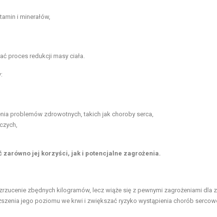
amin i minerałów,
ć proces redukcji masy ciała.
:
nia problemów zdrowotnych, takich jak choroby serca,
czych,
 zarówno jej korzyści, jak i potencjalne zagrożenia.
zucenie zbędnych kilogramów, lecz wiąże się z pewnymi zagrożeniami dla z
szenia jego poziomu we krwi i zwiększać ryzyko wystąpienia chorób sercow