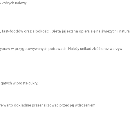
o których należą:
, fast-foodów oraz słodkości.
Dieta jajeczna
opiera się na świeżych i natur
rzypraw w przygotowywanych potrawach. Należy unikać zbóż oraz warzyw
atych w proste cukry.
óre warto dokładnie przeanalizować przed jej wdrożeniem.