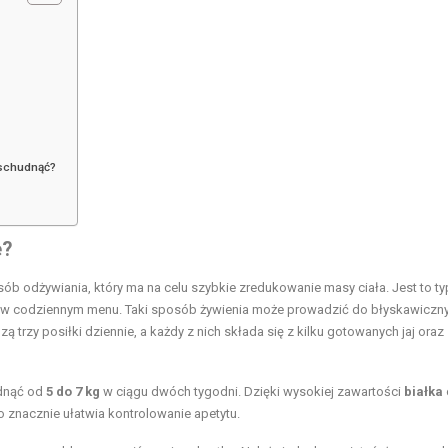
 schudnąć?
e?
ób odżywiania, który ma na celu szybkie zredukowanie masy ciała. Jest to ty
w w codziennym menu. Taki sposób żywienia może prowadzić do błyskawiczn
 trzy posiłki dziennie, a każdy z nich składa się z kilku gotowanych jaj oraz
dnąć od
5 do 7 kg
w ciągu dwóch tygodni. Dzięki wysokiej zawartości
białka
co znacznie ułatwia kontrolowanie apetytu.