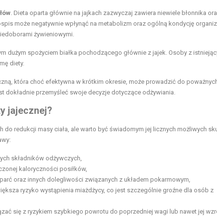
ałów
. Dieta oparta głównie na jajkach zazwyczaj zawiera niewiele błonnika or
ospis może negatywnie wpłynąć na metabolizm oraz ogólną kondycję organiz
niedoborami żywieniowymi.
dużym spożyciem białka pochodzącego głównie z jajek. Osoby z istniejąc
mę diety.
eczną, która choć efektywna w krótkim okresie, może prowadzić do poważnyc
st dokładnie przemyśleć swoje decyzje dotyczące odżywiania.
y jajecznej?
 do redukcji masy ciała, ale warto być świadomym jej licznych możliwych s
awy:
ących składników odżywczych,
czonej kaloryczności posiłków,
aparć oraz innych dolegliwości związanych z układem pokarmowym,
ększa ryzyko wystąpienia miażdżycy, co jest szczególnie groźne dla osób z
zać się z ryzykiem szybkiego powrotu do poprzedniej wagi lub nawet jej wzr