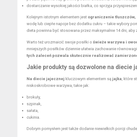
dostarczanie wysokiej jakości białka, co sprzyja przyspiesz
Kolejnym istotnym elementem jest
ograniczenie tłuszczów,
wodę lub ciepłe napoje bez dodatku cukru – takie wybory p
dieta powinna być stosowana przez maksymalnie 14 dni, aby
Warto też urozmaicić swoje posiłki o
świeże warzywa i owo
mniejszych posiłków dziennie ułatwia zachowanie równowagi
tych zaleceń pozwala skutecznie realizować zamierzon
Jakie produkty są dozwolone na diecie j
Na diecie jajecznej
kluczowym elementem są
jajka
, które 
niskoskrobiowe warzywa, takie jak:
brokuły,
szpinak,
sałata,
cukinia.
Dobrym pomysłem jest także dodanie niewielkich porcji chud