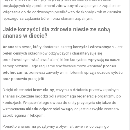
borykających się z problemami zdrowotnymi związanymi z zapaleniem.
Włączenie go do codziennych posiłków to doskonały krok w kierunku
lepszego zarządzania bólem oraz stanami zapalnymi.
Jakie korzyści dla zdrowia niesie ze sobą
ananas w diecie?
Ananas
to owoc, który dostarcza szereg
korzyści zdrowotnych
. Jest
pełen cennych składników odżywczych i charakteryzuje się
prozdrowotnymi właściwościami, które korzystnie wpływają na nasze
samopoczucie. Jego regularne spożywanie może wspierać
proces
odchudzania
, ponieważ zawarty w nim błonnik sprzyja uczuciu sytości
oraz poprawia pracę jelit.
Dzięki obecności
bromelainy
, enzymu o działaniu przeciwzapalnym,
ananas skutecznie łagodzi ból i wspomaga regenerację organizmu po
kontuzjach. Włączenie tego owocu do diety przyczynia się także do
wzmocnienia
układu odpornościowego
, co jest niezwykle istotne w
zapobieganiu infekcjom.
Ponadto ananas ma pozytywny wpływ na trawienie, co czyni go