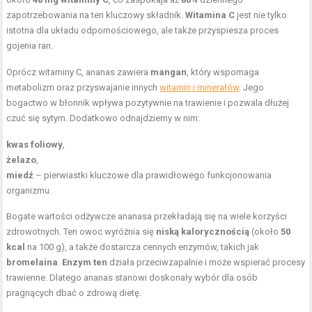
zapotrzebowania na ten kluczowy składnik.
Witamina C
jest nie tylko
istotna dla układu odpornościowego, ale także przyspiesza proces
gojenia ran.
Oprócz witaminy C, ananas zawiera
mangan
, który wspomaga
metabolizm oraz przyswajanie innych
witamin i minerałów
. Jego
bogactwo w błonnik wpływa pozytywnie na trawienie i pozwala dłużej
czuć się sytym. Dodatkowo odnajdziemy w nim:
kwas foliowy
,
żelazo
,
miedź
– pierwiastki kluczowe dla prawidłowego funkcjonowania
organizmu.
Bogate wartości odżywcze ananasa przekładają się na wiele korzyści
zdrowotnych. Ten owoc wyróżnia się
niską kalorycznością
(około
50
kcal
na 100 g), a także dostarcza cennych enzymów, takich jak
bromelaina
.
Enzym ten
działa przeciwzapalnie i może wspierać procesy
trawienne. Dlatego ananas stanowi doskonały wybór dla osób
pragnących dbać o zdrową dietę.