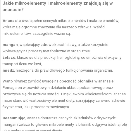
Jakie mikroelementy i makroelementy znajdują się w
ananasie?
Ananas
to owoc pełen cennych mikroelementów i makroelementów,
które mają ogromne znaczenie dla naszego zdrowia. Wśród
mikroelementów, szczególnie ważne są:
mangan
, wspierający zdrowe kości i stawy, a także korzystnie
wpływający na procesy metaboliczne w organizmie,
żelazo
, kluczowe dla produkcji hemoglobiny, co umożliwia efektywny
transport tlenu we krwi,
miedź
, niezbędna do prawidłowego funkcjonowania organizmu.
Warto również zwrócić uwagę na obecność
błonnika
w ananasie.
Pomaga on w prawidłowym działaniu układu pokarmowego oraz
przyczynia się do uczucia sytości. Dzięki swoim właściwościom, ananas
może stanowić wartościowy element diety, sprzyjający zarówno zdrowiu
fizycznemu, jak i procesom trawiennym.
Reasumując
, ananas dostarcza cennych składników odżywczych:
mangan i żelazo to główne mikroelementy, a błonnik odgrywa istotną rolę
jako makroelement w naszej diecie.