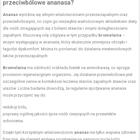
przeciwbólowe ananasa?
Ananas
wyróżnia się silnymi właściwościami przeciwzapalnymi oraz
przeciwbólowymi, co czyni go niezwykle wartościowym składnikiem diety
dla osób zmagających się z bólami stawów i innymi dolegliwościami
zapalnymi. Kluczową rolę odgrywa w tym przypadku
bromelaina
–
enzym występujący w ananasie, który skutecznie zmniejsza obrzęki i
łagodzi dyskomfort. Można to porównać do działania niesteroidowych
leków przeciwzapalnych.
Bromelaina
ma zdolność rozkładu białek na aminokwasy, co sprzyja
procesom regeneracyjnym organizmu. Jej działanie przeciwbólowe jest
szczególnie cenne w kontekście leczenia stanów zapalnych stawów oraz
urazów. Liczne badania dowodzą, że regularne spożywanie ananasa
może przyczynić się do:
redukcji bólu,
poprawy ogólnej jakości życia osób cierpiących na przewlekłe
schorzenia.
Dzięki tym korzystnym właściwościom
ananas
nie tylko wspiera zdrowie
fizyczne, ale również wpływa pozytywnie na samopoczucie ludzi