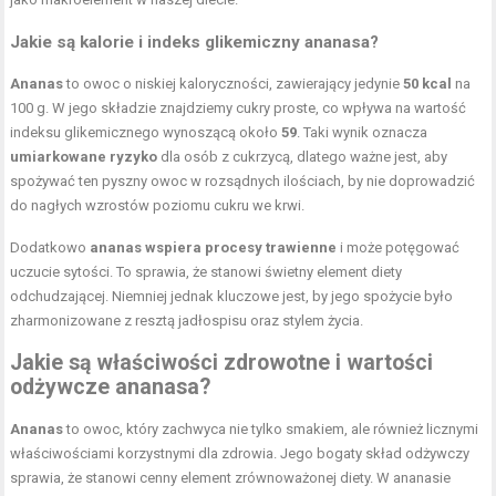
Jakie są kalorie i indeks glikemiczny ananasa?
Ananas
to owoc o niskiej kaloryczności, zawierający jedynie
50 kcal
na
100 g. W jego składzie znajdziemy cukry proste, co wpływa na wartość
indeksu glikemicznego wynoszącą około
59
. Taki wynik oznacza
umiarkowane ryzyko
dla osób z cukrzycą, dlatego ważne jest, aby
spożywać ten pyszny owoc w rozsądnych ilościach, by nie doprowadzić
do nagłych wzrostów poziomu cukru we krwi.
Dodatkowo
ananas wspiera procesy trawienne
i może potęgować
uczucie sytości. To sprawia, że stanowi świetny element diety
odchudzającej. Niemniej jednak kluczowe jest, by jego spożycie było
zharmonizowane z resztą jadłospisu oraz stylem życia.
Jakie są właściwości zdrowotne i wartości
odżywcze ananasa?
Ananas
to owoc, który zachwyca nie tylko smakiem, ale również licznymi
właściwościami korzystnymi dla zdrowia. Jego bogaty skład odżywczy
sprawia, że stanowi cenny element zrównoważonej diety. W ananasie