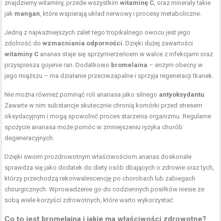
znajdziemy witaminy, przede wszystkim
witaminę C
, oraz minerały takie
jak
mangan
, które wspierają układ nerwowy i procesy metaboliczne.
Jedną z najważniejszych zalet tego tropikalnego owocu jest jego
zdolność do
wzmacniania odporności
. Dzięki dużej zawartości
witaminy C
ananas staje się sprzymierzeńcem w walce z infekcjami oraz
przyspiesza gojenie ran. Dodatkowo
bromelaina
– enzym obecny w
jego miąższu – ma działanie przeciwzapalne i sprzyja regeneracji tkanek.
Nie można również pominąć roli ananasa jako silnego
antyoksydantu
.
Zawarte w nim substancje skutecznie chronią komórki przed stresem
oksydacyjnym i mogą spowolnić proces starzenia organizmu. Regularne
spożycie ananasa może pomóc w zmniejszeniu ryzyka chorób
degeneracyjnych.
Dzięki swoim prozdrowotnym właściwościom ananas doskonale
sprawdza się jako dodatek do diety osób dbających o zdrowie oraz tych,
którzy przechodzą rekonwalescencję po chorobach lub zabiegach
chirurgicznych. Wprowadzenie go do codziennych posiłków niesie ze
sobą wiele korzyści zdrowotnych, które warto wykorzystać.
Co to jest bromelaina i jakie ma właściwości zdrowotne?