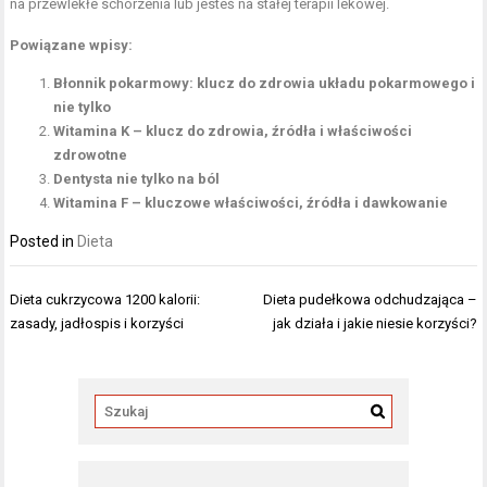
na przewlekłe schorzenia lub jesteś na stałej terapii lekowej.
Powiązane wpisy:
Błonnik pokarmowy: klucz do zdrowia układu pokarmowego i
nie tylko
Witamina K – klucz do zdrowia, źródła i właściwości
zdrowotne
Dentysta nie tylko na ból
Witamina F – kluczowe właściwości, źródła i dawkowanie
Posted in
Dieta
Nawigacja
Dieta cukrzycowa 1200 kalorii:
Dieta pudełkowa odchudzająca –
wpisu
zasady, jadłospis i korzyści
jak działa i jakie niesie korzyści?