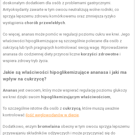
doskonałym dodatkiem dla osób z problemami gastrycznymi.
Antyoksydanty zawarte w tym owocu neutralizują wolne rodniki, co
sprzyja lepszemu zdrowiu komórkowemu oraz zmniejsza ryzyko
wystąpienia
chorób przewlekłych
.
Co więcej, ananas może pomóc w regulacji poziomu cukru we krwi. Jego
właściwości hipoglikemizujące są szczególnie polecane dla osób z
cukrzycą lub tych pragnących kontrolować swoją wagę. Wprowadzenie
ananasa do codziennej diety przynosi liczne
korzyści zdrowotne
i
wspiera zdrowy tryb życia.
Jakie są właściwości hipoglikemizujące ananasa i jaki ma
wpływ na cukrzycę?
Ananas
jest owocem, który może wspierać regulację poziomu glukozy
we krwi dzięki swoim
hipoglikemizującym właściwościom
,
To szczególnie istotne dla osób z
cukrzycą
, które muszą uważnie
kontrolować
ilość węglowodanów w diecie
.
Dodatkowo, enzym
bromelaina
obecny w tym owocu sprzyja lepszemu
przyswajaniu składników odżywczych i może przyczyniać się do