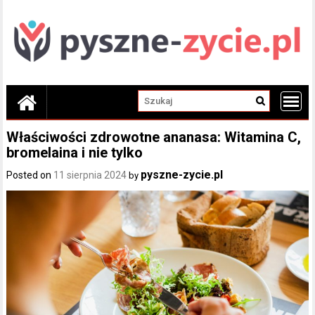
Skip
to
content
Właściwości zdrowotne ananasa: Witamina C,
bromelaina i nie tylko
pyszne-zycie.pl
Posted on
11 sierpnia 2024
by