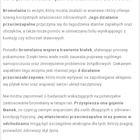
Bromelaina
to enzym, który można znaleźć w ananasie i który oferuje
szereg korzystnych właściwości zdrowotnych.
Jego działanie
przeciwzapalne
przyczynia się do łagodzenia stanów zapalnych oraz
obrzęków, a także może pomóc w uśmierzaniu bólu wynikającego z
kontuzji czy schorzeń stawowych.
Ponadto
bromelaina wspiera trawienie białek
, ułatwiając procesy
pokarmowe. Dzięki temu wiele osób zauważa poprawę ogólnego
samopoczucia oraz zmniejszenie problemów żołądkowych. Ciekawym
aspektem tego enzymu jest również jego
d działanie
przeciwzakrzepowe
, które może wpływać na zapobieganie sklejaniu
się płytek krwi oraz wspierać serce i układ naczyniowy.
Nie można zapomnieć o badaniach wskazujących na potencjalne
zastosowanie bromelainy w terapii ran.
Przyspiesza ona gojenie
tkanek
, co czyni ją cennym wsparciem dla osób dbających o zdrowie i
kondycję fizyczną.
Jej właściwości przeciwzapalne oraz pomoc w
odchudzaniu
mogą być szczególnie atrakcyjne dla tych, którzy pragną
prowadzić zdrowszy styl życia.