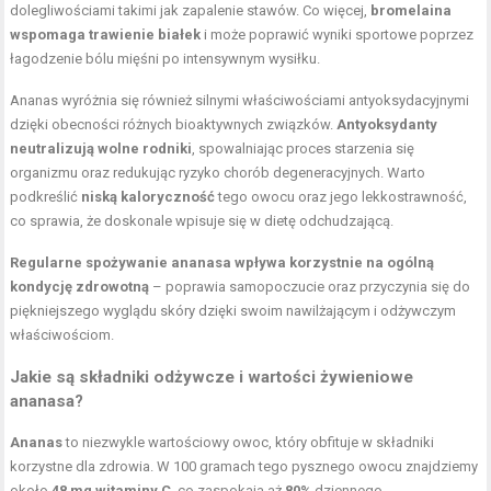
dolegliwościami takimi jak zapalenie stawów. Co więcej,
bromelaina
wspomaga trawienie białek
i może poprawić wyniki sportowe poprzez
łagodzenie bólu mięśni po intensywnym wysiłku.
Ananas wyróżnia się również silnymi właściwościami antyoksydacyjnymi
dzięki obecności różnych bioaktywnych związków.
Antyoksydanty
neutralizują wolne rodniki
, spowalniając proces starzenia się
organizmu oraz redukując ryzyko chorób degeneracyjnych. Warto
podkreślić
niską kaloryczność
tego owocu oraz jego lekkostrawność,
co sprawia, że doskonale wpisuje się w dietę odchudzającą.
Regularne spożywanie ananasa wpływa korzystnie na ogólną
kondycję zdrowotną
– poprawia samopoczucie oraz przyczynia się do
piękniejszego wyglądu skóry dzięki swoim nawilżającym i odżywczym
właściwościom.
Jakie są składniki odżywcze i wartości żywieniowe
ananasa?
Ananas
to niezwykle wartościowy owoc, który obfituje w składniki
korzystne dla zdrowia. W 100 gramach tego pysznego owocu znajdziemy
około
48 mg witaminy C
, co zaspokaja aż
80%
dziennego