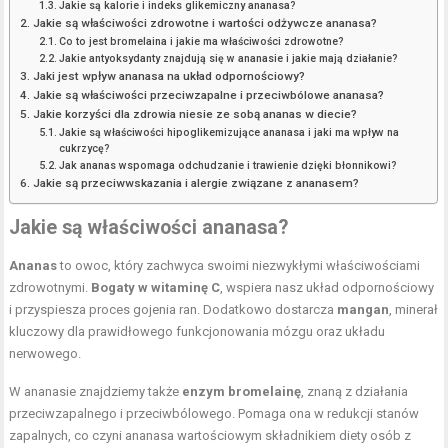
Jakie są kalorie i indeks glikemiczny ananasa?
Jakie są właściwości zdrowotne i wartości odżywcze ananasa?
Co to jest bromelaina i jakie ma właściwości zdrowotne?
Jakie antyoksydanty znajdują się w ananasie i jakie mają działanie?
Jaki jest wpływ ananasa na układ odpornościowy?
Jakie są właściwości przeciwzapalne i przeciwbólowe ananasa?
Jakie korzyści dla zdrowia niesie ze sobą ananas w diecie?
Jakie są właściwości hipoglikemizujące ananasa i jaki ma wpływ na
cukrzycę?
Jak ananas wspomaga odchudzanie i trawienie dzięki błonnikowi?
Jakie są przeciwwskazania i alergie związane z ananasem?
Jakie są właściwości ananasa?
Ananas
to owoc, który zachwyca swoimi niezwykłymi właściwościami
zdrowotnymi.
Bogaty w witaminę C
, wspiera nasz układ odpornościowy
i przyspiesza proces gojenia ran. Dodatkowo dostarcza
mangan
, minerał
kluczowy dla prawidłowego funkcjonowania mózgu oraz układu
nerwowego.
W ananasie znajdziemy także
enzym bromelainę
, znaną z działania
przeciwzapalnego i przeciwbólowego. Pomaga ona w redukcji stanów
zapalnych, co czyni ananasa wartościowym składnikiem diety osób z