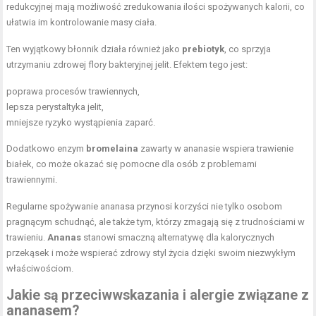
redukcyjnej mają możliwość zredukowania ilości spożywanych kalorii, co
ułatwia im kontrolowanie masy ciała.
Ten wyjątkowy błonnik działa również jako
prebiotyk
, co sprzyja
utrzymaniu zdrowej flory bakteryjnej jelit. Efektem tego jest:
poprawa procesów trawiennych,
lepsza perystaltyka jelit,
mniejsze ryzyko wystąpienia zaparć.
Dodatkowo enzym
bromelaina
zawarty w ananasie wspiera trawienie
białek, co może okazać się pomocne dla osób z problemami
trawiennymi.
Regularne spożywanie ananasa przynosi korzyści nie tylko osobom
pragnącym schudnąć, ale także tym, którzy zmagają się z trudnościami w
trawieniu.
Ananas
stanowi smaczną alternatywę dla kalorycznych
przekąsek i może wspierać zdrowy styl życia dzięki swoim niezwykłym
właściwościom.
Jakie są przeciwwskazania i alergie związane z
ananasem?