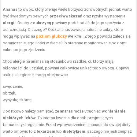
Ananas
to owoc, który oferuje wiele korzyści zdrowotnych, jednak warto
być świadomym pewnych
przeciwwskazań
oraz ryzyka wystąpienia
alergii
. Osoby z
cukrzycą
powinny podchodzić do jego spożycia z
ostrożnością. Dlaczego? Otóż ananas zawiera naturalne cukry, które
mogą wpływać na
poziom glukozy
we krwi
. Z tego powodu zaleca się
ograniczenie jego ilości w diecie lub staranne monitorowanie poziomu
cukru po jego zjedzeniu.
Choć alergie na ananas są stosunkowo rzadkie, ci, którzy mają
skłonności do uczuleń, powinni całkowicie unikać tego owocu. Objawy
reakcji alergicznej mogą obejmować:
swędzenie,
obrzęk,
wysypkę skórną.
Dodatkowo należy pamiętać, że ananas może utrudniać
wchłanianie
niektórych leków
. To istotna kwestia dla osób przyjmujących
farmaceutyki regularnie. Przed wprowadzeniem ananasa do swojej diety
warto omówić to z
lekarzem
lub
dietetykiem
, szczególnie jeśli cierpisz