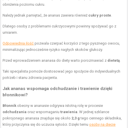
obniżenia poziomu cukru.
Należy jednak pamiętać, że ananas zawiera również
cukry proste
.
Dlatego osoby z problemami cukrzycowymi powinny spożywać go z
umiarem.
Odpowiednia ilość
pozwala czerpać korzyści z tego pysznego owocu,
minimalizując jednocześnie ryzyko nagłych skoków glukozy.
Przed wprowadzeniem ananasa do diety warto porozmawiać z
dietetą
.
Taki specjalista pomoże dostosować jego spożycie do indywidualnych
potrzeb i stanu zdrowia pacjenta.
Jak ananas wspomaga odchudzanie i trawienie dzięki
błonnikowi?
Błonnik
obecny w ananasie odgrywa istotną rolę w procesie
odchudzania
oraz wspomaganiu
trawienia
. W jednej szklance
pokrojonego ananasa znajduje się około
2,3 g
tego cennego składnika,
który przyczynia się do uczucia sytości. Dzięki temu
osoby na diecie