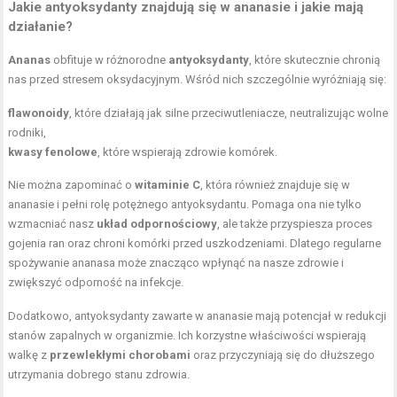
Jakie antyoksydanty znajdują się w ananasie i jakie mają
działanie?
Ananas
obfituje w różnorodne
antyoksydanty
, które skutecznie chronią
nas przed stresem oksydacyjnym. Wśród nich szczególnie wyróżniają się:
flawonoidy
, które działają jak silne przeciwutleniacze, neutralizując wolne
rodniki,
kwasy fenolowe
, które wspierają zdrowie komórek.
Nie można zapominać o
witaminie C
, która również znajduje się w
ananasie i pełni rolę potężnego antyoksydantu. Pomaga ona nie tylko
wzmacniać nasz
układ odpornościowy
, ale także przyspiesza proces
gojenia ran oraz chroni komórki przed uszkodzeniami. Dlatego regularne
spożywanie ananasa może znacząco wpłynąć na nasze zdrowie i
zwiększyć odporność na infekcje.
Dodatkowo, antyoksydanty zawarte w ananasie mają potencjał w redukcji
stanów zapalnych w organizmie. Ich korzystne właściwości wspierają
walkę z
przewlekłymi chorobami
oraz przyczyniają się do dłuższego
utrzymania dobrego stanu zdrowia.