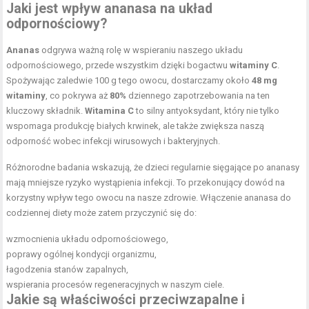
Jaki jest wpływ ananasa na układ
odpornościowy?
Ananas
odgrywa ważną rolę w wspieraniu naszego układu
odpornościowego, przede wszystkim dzięki bogactwu
witaminy C
.
Spożywając zaledwie 100 g tego owocu, dostarczamy około
48 mg
witaminy
, co pokrywa aż
80%
dziennego zapotrzebowania na ten
kluczowy składnik.
Witamina C
to silny antyoksydant, który nie tylko
wspomaga produkcję białych krwinek, ale także zwiększa naszą
odporność wobec infekcji wirusowych i bakteryjnych.
Różnorodne badania wskazują, że dzieci regularnie sięgające po ananasy
mają mniejsze ryzyko wystąpienia infekcji. To przekonujący dowód na
korzystny wpływ tego owocu na nasze zdrowie. Włączenie ananasa do
codziennej diety może zatem przyczynić się do:
wzmocnienia układu odpornościowego,
poprawy ogólnej kondycji organizmu,
łagodzenia stanów zapalnych,
wspierania procesów regeneracyjnych w naszym ciele.
Jakie są właściwości przeciwzapalne i