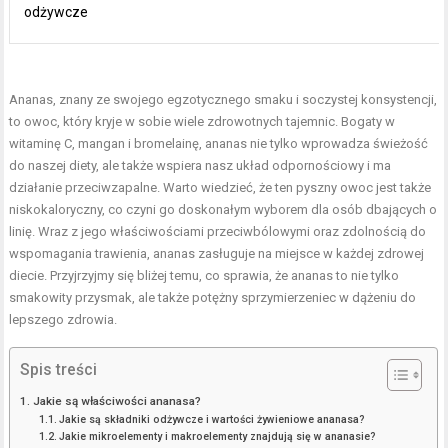
odżywcze
Ananas, znany ze swojego egzotycznego smaku i soczystej konsystencji,
to owoc, który kryje w sobie wiele zdrowotnych tajemnic. Bogaty w
witaminę C, mangan i bromelainę, ananas nie tylko wprowadza świeżość
do naszej diety, ale także wspiera nasz układ odpornościowy i ma
działanie przeciwzapalne. Warto wiedzieć, że ten pyszny owoc jest także
niskokaloryczny, co czyni go doskonałym wyborem dla osób dbających o
linię. Wraz z jego właściwościami przeciwbólowymi oraz zdolnością do
wspomagania trawienia, ananas zasługuje na miejsce w każdej zdrowej
diecie. Przyjrzyjmy się bliżej temu, co sprawia, że ananas to nie tylko
smakowity przysmak, ale także potężny sprzymierzeniec w dążeniu do
lepszego zdrowia.
Spis treści
Jakie są właściwości ananasa?
Jakie są składniki odżywcze i wartości żywieniowe ananasa?
Jakie mikroelementy i makroelementy znajdują się w ananasie?