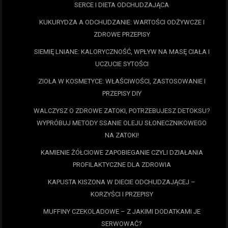
SERCE I DIETA ODCHUDZAJĄCA
KUKURYDZA A ODCHUDZANIE: WARTOŚCI ODŻYWCZE I
ZDROWE PRZEPISY
SIEMIĘ LNIANE: KALORYCZNOŚĆ, WPŁYW NA MASĘ CIAŁA I
UCZUCIE SYTOŚCI
ZIOŁA W KOSMETYCE: WŁAŚCIWOŚCI, ZASTOSOWANIE I
PRZEPISY DIY
WALCZYSZ O ZDROWE ZATOKI, POTRZEBUJESZ DETOKSU?
WYPRÓBUJ METODY SSANIE OLEJU SŁONECZNIKOWEGO
NA ZATOKI!
KAMIENIE ŻÓŁCIOWE ZAPOBIEGANIE CZYLI DZIAŁANIA
PROFILAKTYCZNE DLA ZDROWIA
KAPUSTA KISZONA W DIECIE ODCHUDZAJĄCEJ –
KORZYŚCI I PRZEPISY
MUFFINY CZEKOLADOWE – Z JAKIMI DODATKAMI JE
SERWOWAĆ?