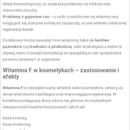
układ immunologiczny, co zwiększa podatność na infekcje oraz
różnorodne choroby,
Problemy z gojeniem ran
– u osób z niedoborem tej witaminy rany
mogą goić się znacznie wolniej niż zazwyczaj, co jest efektem osłabionej
regeneracji tkanek.
Dodatkowo można zauważyć inne symptomy, takie jak
łamliwe
paznokcie
czy
trudności z płodnością
. Jeśli dostrzegasz u siebie te
objawy, warto rozważyć konsultację ze specjalistą w celu sprawdzenia
poziomu witaminy F w organizmie.
Witamina F w kosmetykach – zastosowanie i
efekty
Witamina F
to niezwykle ważny składnik wielu kosmetyków, ceniony za
swoje właściwości nawilżające oraz wspomagające regenerację. W
kontekście pielęgnacji skóry odnosi się głównie do niezbędnych
nienasyconych kwasów tłuszczowych, takich jak:
kwas linolowy,
kwas linolenowy,