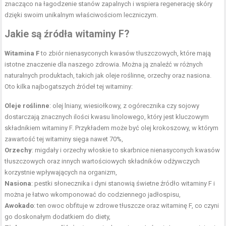
znacząco na łagodzenie stanów zapalnych i wspiera regenerację skóry
dzięki swoim unikalnym właściwościom leczniczym.
Jakie są źródła witaminy F?
Witamina F
to zbiór nienasyconych kwasów tłuszczowych, które mają
istotne znaczenie dla naszego zdrowia. Można ją znaleźć w różnych
naturalnych produktach, takich jak oleje roślinne, orzechy oraz nasiona.
Oto kilka najbogatszych źródeł tej witaminy:
Oleje roślinne
: olej lniany, wiesiołkowy, z ogórecznika czy sojowy
dostarczają znacznych ilości kwasu linolowego, który jest kluczowym
składnikiem witaminy F. Przykładem może być olej krokoszowy, w którym
zawartość tej witaminy sięga nawet 70%,
Orzechy
: migdały i orzechy włoskie to skarbnice nienasyconych kwasów
tłuszczowych oraz innych wartościowych składników odżywczych
korzystnie wpływających na organizm,
Nasiona
: pestki słonecznika i dyni stanowią świetne źródło witaminy F i
można je łatwo wkomponować do codziennego jadłospisu,
Awokado
: ten owoc obfituje w zdrowe tłuszcze oraz witaminę F, co czyni
go doskonałym dodatkiem do diety,