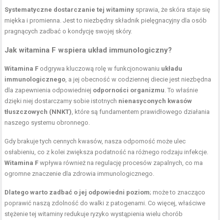
Systematyczne dostarczanie tej witaminy
sprawia, że skóra staje się
miękka i promienna. Jest to niezbędny składnik pielęgnacyjny dla osób
pragnących zadbać o kondycję swojej skóry.
Jak witamina F wspiera układ immunologiczny?
Witamina F
odgrywa kluczową rolę w funkcjonowaniu
układu
immunologicznego
, a jej obecność w codziennej diecie jest niezbędna
dla zapewnienia odpowiedniej
odporności organizmu
. To właśnie
dzięki niej dostarczamy sobie istotnych
nienasyconych kwasów
tłuszczowych (NNKT)
, które są fundamentem prawidłowego działania
naszego systemu obronnego.
Gdy brakuje tych cennych kwasów, nasza odporność może ulec
osłabieniu, co z kolei zwiększa podatność na różnego rodzaju infekcje.
Witamina F
wpływa również na regulację procesów zapalnych, co ma
ogromne znaczenie dla zdrowia immunologicznego.
Dlatego warto zadbać o jej odpowiedni poziom
; może to znacząco
poprawić naszą zdolność do walki z patogenami. Co więcej, właściwe
stężenie tej witaminy redukuje ryzyko wystąpienia wielu chorób