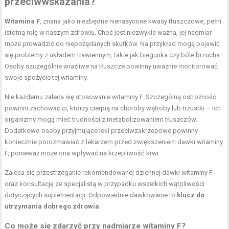
przeciwwskazania?
Witamina F
, znana jako niezbędne nienasycone kwasy tłuszczowe, pełni
istotną rolę w naszym zdrowiu. Choć jest niezwykle ważna, jej nadmiar
może prowadzić do niepożądanych skutków. Na przykład mogą pojawić
się problemy z układem trawiennym, takie jak biegunka czy bóle brzucha.
Osoby szczególnie wrażliwe na tłuszcze powinny uważnie monitorować
swoje spożycie tej witaminy.
Nie każdemu zaleca się stosowanie witaminy F. Szczególną ostrożność
powinni zachować ci, którzy cierpią na choroby wątroby lub trzustki – ich
organizmy mogą mieć trudności z metabolizowaniem tłuszczów.
Dodatkowo osoby przyjmujące leki przeciwzakrzepowe powinny
koniecznie porozmawiać z lekarzem przed zwiększeniem dawki witaminy
F, ponieważ może ona wpływać na krzepliwość krwi.
Zaleca się przestrzeganie rekomendowanej dziennej dawki witaminy F
oraz konsultację ze specjalistą w przypadku wszelkich wątpliwości
dotyczących suplementacji. Odpowiednie dawkowanie to
klucz do
utrzymania dobrego zdrowia
.
Co może się zdarzyć przy nadmiarze witaminy F?