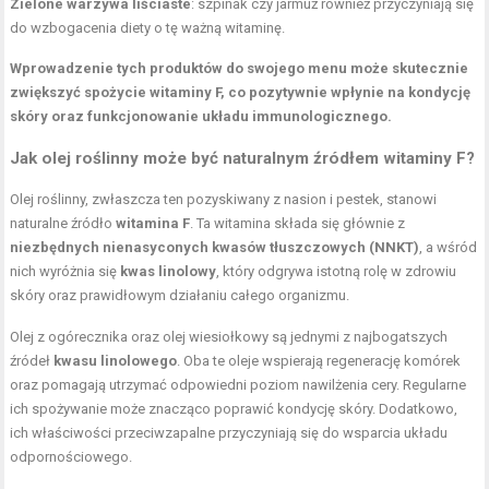
Zielone warzywa liściaste
: szpinak czy jarmuż również przyczyniają się
do wzbogacenia diety o tę ważną witaminę.
Wprowadzenie tych produktów do swojego menu może skutecznie
zwiększyć spożycie witaminy F, co pozytywnie wpłynie na kondycję
skóry oraz funkcjonowanie układu immunologicznego.
Jak
olej roślinny
może być naturalnym źródłem witaminy F?
Olej roślinny, zwłaszcza ten pozyskiwany z nasion i pestek, stanowi
naturalne źródło
witamina F
. Ta witamina składa się głównie z
niezbędnych nienasyconych kwasów tłuszczowych (NNKT)
, a wśród
nich wyróżnia się
kwas linolowy
, który odgrywa istotną rolę w zdrowiu
skóry oraz prawidłowym działaniu całego organizmu.
Olej z ogórecznika oraz olej wiesiołkowy są jednymi z najbogatszych
źródeł
kwasu linolowego
. Oba te oleje wspierają regenerację komórek
oraz pomagają utrzymać odpowiedni poziom nawilżenia cery. Regularne
ich spożywanie może znacząco poprawić kondycję skóry. Dodatkowo,
ich właściwości przeciwzapalne przyczyniają się do wsparcia układu
odpornościowego.