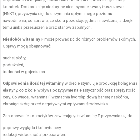
komórek. Dostarczając niezbędne nienasycone kwasy tłuszczowe
(NNKT), przyczynia się do utrzymania optymalnego poziomu
nawodnienia, co sprawia, że skóra pozostaje jędrna i nawilżona, a dzięki
temu unika przesuszenia oraz stanów zapalnych.
Niedobór witaminy F
może prowadzić do różnych problemów skórnych.
Objawy mogą obejmować:
suchej skóry,
podrażnień,
trudności w gojeniu ran.
Odpowiednia ilość tej witaminy
w diecie stymuluje produkcję kolagenu i
elastyny, co z kolei wpływa pozytywnie na elastyczność oraz sprężystość
cery. Co więcej, witamina F wzmacnia hydrolipidową barierę naskórka,
chroniąc skórę przed negatywnymi wpływami środowiska.
Zastosowanie kosmetyków zawierających witaminę F przyczynia się do:
poprawy wyglądu i kolorytu cery,
redukcji widoczności przebarwień.