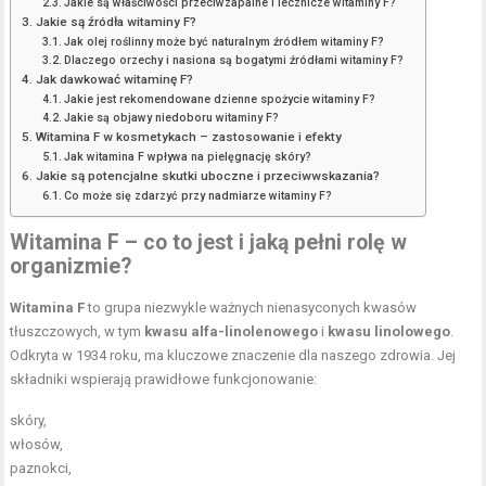
Jakie są właściwości przeciwzapalne i lecznicze witaminy F?
Jakie są źródła witaminy F?
Jak olej roślinny może być naturalnym źródłem witaminy F?
Dlaczego orzechy i nasiona są bogatymi źródłami witaminy F?
Jak dawkować witaminę F?
Jakie jest rekomendowane dzienne spożycie witaminy F?
Jakie są objawy niedoboru witaminy F?
Witamina F w kosmetykach – zastosowanie i efekty
Jak witamina F wpływa na pielęgnację skóry?
Jakie są potencjalne skutki uboczne i przeciwwskazania?
Co może się zdarzyć przy nadmiarze witaminy F?
Witamina F – co to jest i jaką pełni rolę w
organizmie?
Witamina F
to grupa niezwykle ważnych nienasyconych kwasów
tłuszczowych, w tym
kwasu alfa-linolenowego
i
kwasu linolowego
.
Odkryta w 1934 roku, ma kluczowe znaczenie dla naszego zdrowia. Jej
składniki wspierają prawidłowe funkcjonowanie:
skóry,
włosów,
paznokci,