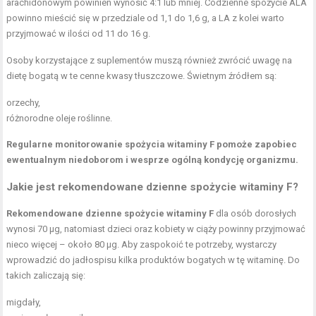
arachidonowym powinien wynosić 4:1 lub mniej. Codzienne spożycie ALA
powinno mieścić się w przedziale od 1,1 do 1,6 g, a LA z kolei warto
przyjmować w ilości od 11 do 16 g.
Osoby korzystające z suplementów muszą również zwrócić uwagę na
dietę bogatą w te cenne kwasy tłuszczowe. Świetnym źródłem są:
orzechy,
różnorodne oleje roślinne.
Regularne monitorowanie spożycia witaminy F pomoże zapobiec
ewentualnym niedoborom i wesprze ogólną kondycję organizmu.
Jakie jest rekomendowane dzienne spożycie witaminy F?
Rekomendowane dzienne spożycie witaminy F
dla osób dorosłych
wynosi 70 µg, natomiast dzieci oraz kobiety w ciąży powinny przyjmować
nieco więcej – około 80 µg. Aby zaspokoić te potrzeby, wystarczy
wprowadzić do jadłospisu kilka produktów bogatych w tę witaminę. Do
takich zaliczają się:
migdały,