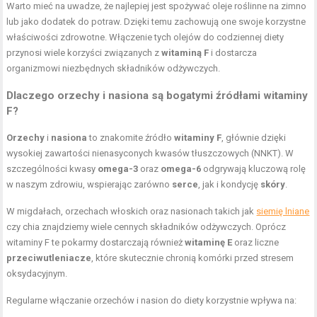
Warto mieć na uwadze, że najlepiej jest spożywać oleje roślinne na zimno
lub jako dodatek do potraw. Dzięki temu zachowują one swoje korzystne
właściwości zdrowotne. Włączenie tych olejów do codziennej diety
przynosi wiele korzyści związanych z
witaminą F
i dostarcza
organizmowi niezbędnych składników odżywczych.
Dlaczego orzechy i nasiona są bogatymi źródłami witaminy
F?
Orzechy
i
nasiona
to znakomite źródło
witaminy F
, głównie dzięki
wysokiej zawartości nienasyconych kwasów tłuszczowych (NNKT). W
szczególności kwasy
omega-3
oraz
omega-6
odgrywają kluczową rolę
w naszym zdrowiu, wspierając zarówno
serce
, jak i kondycję
skóry
.
W migdałach, orzechach włoskich oraz nasionach takich jak
siemię lniane
czy chia znajdziemy wiele cennych składników odżywczych. Oprócz
witaminy F te pokarmy dostarczają również
witaminę E
oraz liczne
przeciwutleniacze
, które skutecznie chronią komórki przed stresem
oksydacyjnym.
Regularne włączanie orzechów i nasion do diety korzystnie wpływa na: