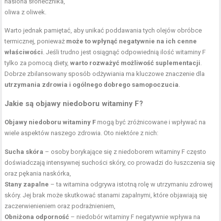
nasiona słonecznika,
oliwa z oliwek.
Warto jednak pamiętać, aby unikać poddawania tych olejów obróbce
termicznej, ponieważ
może to wpłynąć negatywnie na ich cenne
właściwości
. Jeśli trudno jest osiągnąć odpowiednią ilość witaminy F
tylko za pomocą diety,
warto rozważyć możliwość suplementacji
.
Dobrze zbilansowany sposób odżywiania ma kluczowe znaczenie dla
utrzymania zdrowia i ogólnego dobrego samopoczucia
.
Jakie są objawy niedoboru witaminy F?
Objawy niedoboru witaminy F
mogą być zróżnicowane i wpływać na
wiele aspektów naszego zdrowia. Oto niektóre z nich:
Sucha skóra
– osoby borykające się z niedoborem witaminy F często
doświadczają intensywnej suchości skóry, co prowadzi do łuszczenia się
oraz pękania naskórka,
Stany zapalne
– ta witamina odgrywa istotną rolę w utrzymaniu zdrowej
skóry. Jej brak może skutkować stanami zapalnymi, które objawiają się
zaczerwienieniem oraz podrażnieniem,
Obniżona odporność
– niedobór witaminy F negatywnie wpływa na