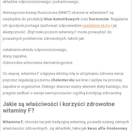
układów odpornościowego i pokarmowego.
Nienasycone kwasy tłuszczowe (NNKT) obecne w witaminie F są
niezbędne do produkcji
błon komórkowych
oraz
hormonów
. Regularne
ich spożycie pomaga zachować odpowiednie
nawilżenie skóry
i jej
elastyczność. Zbyt niski poziom witaminy F może prowadzić do
poważnych problemów zdrowotnych, takich jak:
osłabienie układu odpornościowego,
stany zapalne,
różnorodne schorzenia dermatologiczne.
Co więcej, witamina F odgrywa istotną rolę w utrzymaniu zdrowia serca
poprzez regulację poziomu
cholesterolu
we krwi i wpływ na procesy
zapalne w organizmie. Dlatego stanowi ważny element diety każdego, kto
pragnie zadbać o swoje samopoczucie i ogólną kondycję zdrowotną.
Jakie są właściwości i korzyści zdrowotne
witaminy F?
Witamina F
, chociaż nie jest tradycyjną witaminą, posiada szereg cennych
właściwości zdrowotnych. Jej składniki, takie jak
kwas alfa-linolenowy