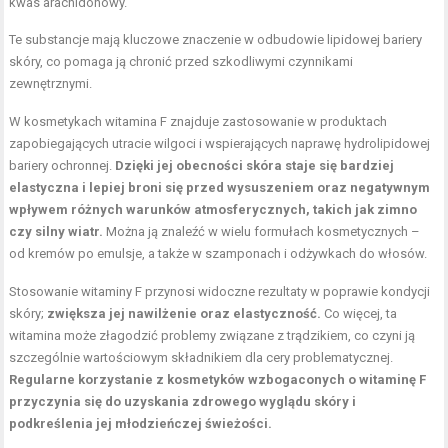
kwas arachidonowy.
Te substancje mają kluczowe znaczenie w odbudowie lipidowej bariery
skóry, co pomaga ją chronić przed szkodliwymi czynnikami
zewnętrznymi.
W kosmetykach witamina F znajduje zastosowanie w produktach
zapobiegających utracie wilgoci i wspierających naprawę hydrolipidowej
bariery ochronnej.
Dzięki jej obecności skóra staje się bardziej
elastyczna i lepiej broni się przed wysuszeniem oraz negatywnym
wpływem różnych warunków atmosferycznych, takich jak zimno
czy silny wiatr.
Można ją znaleźć w wielu formułach kosmetycznych –
od kremów po emulsje, a także w szamponach i odżywkach do włosów.
Stosowanie witaminy F przynosi widoczne rezultaty w poprawie kondycji
skóry;
zwiększa jej nawilżenie oraz elastyczność.
Co więcej, ta
witamina może złagodzić problemy związane z trądzikiem, co czyni ją
szczególnie wartościowym składnikiem dla cery problematycznej.
Regularne korzystanie z kosmetyków wzbogaconych o witaminę F
przyczynia się do uzyskania zdrowego wyglądu skóry i
podkreślenia jej młodzieńczej świeżości.