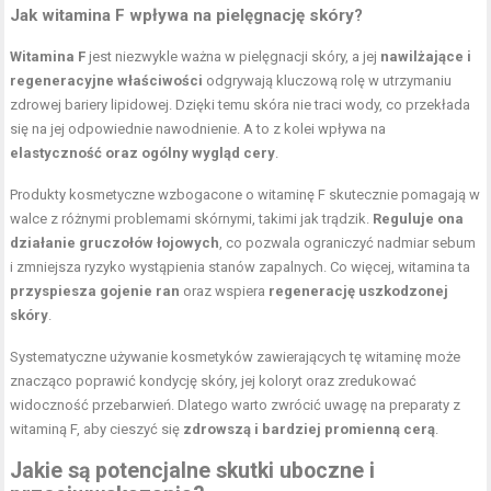
Jak witamina F wpływa na pielęgnację skóry?
Witamina F
jest niezwykle ważna w pielęgnacji skóry, a jej
nawilżające i
regeneracyjne właściwości
odgrywają kluczową rolę w utrzymaniu
zdrowej bariery lipidowej. Dzięki temu skóra nie traci wody, co przekłada
się na jej odpowiednie nawodnienie. A to z kolei wpływa na
elastyczność oraz ogólny wygląd cery
.
Produkty kosmetyczne wzbogacone o witaminę F skutecznie pomagają w
walce z różnymi problemami skórnymi, takimi jak trądzik.
Reguluje ona
działanie gruczołów łojowych
, co pozwala ograniczyć nadmiar sebum
i zmniejsza ryzyko wystąpienia stanów zapalnych. Co więcej, witamina ta
przyspiesza gojenie ran
oraz wspiera
regenerację uszkodzonej
skóry
.
Systematyczne używanie kosmetyków zawierających tę witaminę może
znacząco poprawić kondycję skóry, jej koloryt oraz zredukować
widoczność przebarwień. Dlatego warto zwrócić uwagę na preparaty z
witaminą F, aby cieszyć się
zdrowszą i bardziej promienną cerą
.
Jakie są potencjalne skutki uboczne i