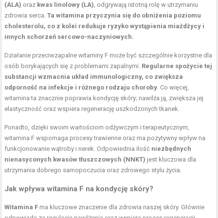
(ALA)
oraz
kwas linolowy (LA)
, odgrywają istotną rolę w utrzymaniu
zdrowia serca.
Ta witamina przyczynia się do obniżenia poziomu
cholesterolu, co z kolei redukuje ryzyko wystąpienia miażdżycy i
innych schorzeń sercowo-naczyniowych.
Działanie przeciwzapalne witaminy F może być szczególnie korzystne dla
osób borykających się z problemami zapalnymi.
Regularne spożycie tej
substancji wzmacnia układ immunologiczny, co zwiększa
odporność na infekcje i różnego rodzaju choroby.
Co więcej,
witamina ta znacznie poprawia kondycję skóry; nawilża ją, zwiększa jej
elastyczność oraz wspiera regenerację uszkodzonych tkanek.
Ponadto, dzięki swoim wartościom odżywczym i terapeutycznym,
witamina F wspomaga procesy trawienne oraz ma pozytywny wpływ na
funkcjonowanie wątroby i nerek. Odpowiednia ilość
niezbędnych
nienasyconych kwasów tłuszczowych (NNKT)
jest kluczowa dla
utrzymania dobrego samopoczucia oraz zdrowego stylu życia.
Jak wpływa witamina F na kondycję skóry?
Witamina F
ma kluczowe znaczenie dla zdrowia naszej skóry. Głównie
odpowiada za regulację nawilżenia oraz wspiera proces regeneracji