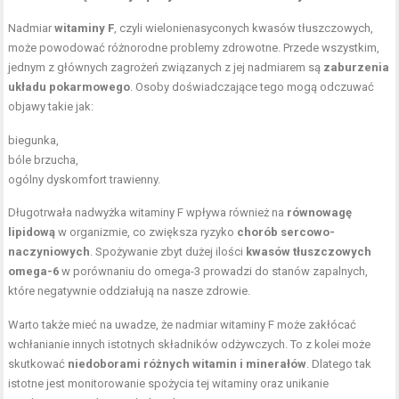
Nadmiar
witaminy F
, czyli wielonienasyconych kwasów tłuszczowych,
może powodować różnorodne problemy zdrowotne. Przede wszystkim,
jednym z głównych zagrożeń związanych z jej nadmiarem są
zaburzenia
układu pokarmowego
. Osoby doświadczające tego mogą odczuwać
objawy takie jak:
biegunka,
bóle brzucha,
ogólny
dyskomfort trawienny
.
Długotrwała nadwyżka witaminy F wpływa również na
równowagę
lipidową
w organizmie, co zwiększa ryzyko
chorób sercowo-
naczyniowych
. Spożywanie zbyt dużej ilości
kwasów tłuszczowych
omega-6
w porównaniu do omega-3 prowadzi do stanów zapalnych,
które negatywnie oddziałują na nasze zdrowie.
Warto także mieć na uwadze, że nadmiar witaminy F może zakłócać
wchłanianie innych istotnych składników odżywczych. To z kolei może
skutkować
niedoborami różnych witamin i minerałów
. Dlatego tak
istotne jest monitorowanie spożycia tej witaminy oraz unikanie