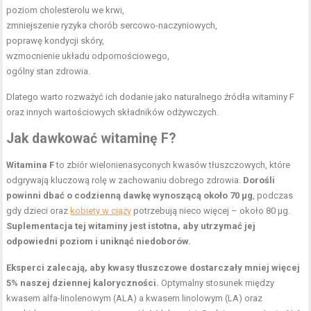
poziom cholesterolu we krwi,
zmniejszenie ryzyka chorób sercowo-naczyniowych,
poprawę kondycji skóry,
wzmocnienie układu odpornościowego,
ogólny stan zdrowia.
Dlatego warto rozważyć ich dodanie jako naturalnego źródła witaminy F
oraz innych wartościowych składników odżywczych.
Jak dawkować witaminę F?
Witamina F
to zbiór wielonienasyconych kwasów tłuszczowych, które
odgrywają kluczową rolę w zachowaniu dobrego zdrowia.
Dorośli
powinni dbać o codzienną dawkę wynoszącą około 70 µg
, podczas
gdy dzieci oraz
kobiety w ciąży
potrzebują nieco więcej – około 80 µg.
Suplementacja tej witaminy jest istotna, aby utrzymać jej
odpowiedni poziom i uniknąć niedoborów.
Eksperci zalecają, aby kwasy tłuszczowe dostarczały mniej więcej
5% naszej dziennej kaloryczności.
Optymalny stosunek między
kwasem alfa-linolenowym (ALA) a kwasem linolowym (LA) oraz