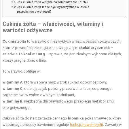
Jak cukinia żółta wpływa na odchudzanie i dietę?
Jak cukinia żółta może być wykorzystana w diecie
przeciwnowotworowej?
Cukinia żółta – właściwości, witaminy i
wartości odżywcze
Cukinia żółta
to warzywo o niezwykłych właściwościach odżywczych,
które z pewnością zasługuje na uwagę. Jej
niskokaloryczność
–
zaledwie
16 kcal
w
100 g
– sprawia, że jest idealnym wyborem dla tych,
którzy pragną dbać o linię.
To warzywo obfituje w:
witaminy A
, która wspiera nasz wzrok i układ odpornościowy,
witaminę C
, działającą jak potężny przeciwutleniacz, co pomaga
organizmowi w walce z wolnymi rodnikami,
witaminę B
, niezbędną dla prawidłowego przebiegu metabolizmu
energetycznego.
Cukinia żółta dostarcza także cennego
błonnika pokarmowego
, który
wspomaga procesy trawienne i reguluje
funkcjonowanie jelit
. Zawarty w