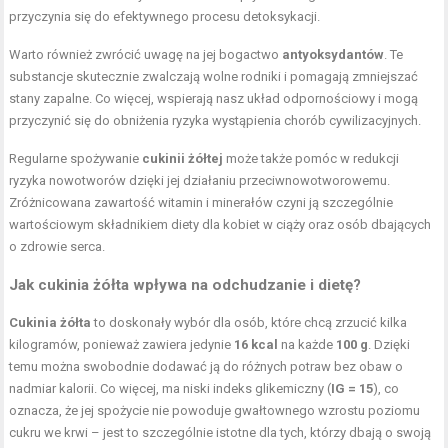
przyczynia się do efektywnego procesu detoksykacji.
Warto również zwrócić uwagę na jej bogactwo
antyoksydantów
. Te
substancje skutecznie zwalczają wolne rodniki i pomagają zmniejszać
stany zapalne. Co więcej, wspierają nasz układ odpornościowy i mogą
przyczynić się do obniżenia ryzyka wystąpienia chorób cywilizacyjnych.
Regularne spożywanie
cukinii żółtej
może także pomóc w redukcji
ryzyka nowotworów dzięki jej działaniu przeciwnowotworowemu.
Zróżnicowana zawartość witamin i minerałów czyni ją szczególnie
wartościowym składnikiem diety dla kobiet w ciąży oraz osób dbających
o zdrowie serca.
Jak cukinia żółta wpływa na odchudzanie i dietę?
Cukinia żółta
to doskonały wybór dla osób, które chcą zrzucić kilka
kilogramów, ponieważ zawiera jedynie
16 kcal
na każde
100 g
. Dzięki
temu można swobodnie dodawać ją do różnych potraw bez obaw o
nadmiar kalorii. Co więcej, ma niski indeks glikemiczny (
IG = 15
), co
oznacza, że jej spożycie nie powoduje gwałtownego wzrostu poziomu
cukru we krwi – jest to szczególnie istotne dla tych, którzy dbają o swoją