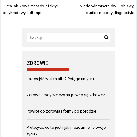
Nawigacja
Dieta jabłkowa: zasady, efekty i
Niedobór minerałów – objawy,
wpisu
przykładowy jadłospis
skutki i metody diagnostyki
ZDROWIE
Jak wejść w stan alfa? Potęga umysłu
Zdrowe słodycze czy na pewno są zdrowe?
Powrót do zdrowia i formy po porodzie.
Protetyka: co to jest i jak może zmienić twoje
życie?