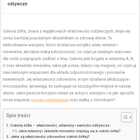
odżywcze
Cukinia żółta, znana z wyjątkowych właściwości odżywczych, staje się
coraz bardziej popularnym składnikiem w zdrowej diecie. To
lekkostrawne warzywo, które dostarcza nie tylko wielu witamin i
minerałów, ale także niską kaloryczność, co czyni je idealnym wyborem
dla osób pragnących zadbać o linię. Cukinia jest bogata w witaminy A, B,
C oraz składniki mineralne, takie jak potas, żelazo czy magnez, co czyni ją
nieocenionym wsparciem dla układu odpornościowego i procesów
trawiennych. Jej właściwości zdrowotne, w tym działanie alkalizujące i
moczopędne, sprawiają, że zasługuje na szczególne miejsce w naszej
diecie. Jakie jeszcze korzyści niesie za sobą to warzywo i w jaki sposób
może wspierać
proces odchudzania
oraz walkę z chorobami?
Spis treści
Cukinia żółta – właściwości, witaminy i wartości odżywcze
Jakie witaminy i składniki mineralne znajdują się w cukinii żółtej?
Jakie są właściwości zdrowotne cukinii żółtej?