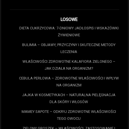
LOSOWE
DIETA CUKRZYCOWA: 7-DNIOWY JADŁOSPIS I WSKAZÓWKI
ŻYWIENIOWE
BULIMIA – OBJAWY, PRZYCZYNY I SKUTECZNE METODY
LECZENIA
WŁAŚCIWOŚCI ZDROWOTNE KALAFIORA ZIELONEGO –
JAK DZIAŁA NA ORGANIZM?
CEBULA PERŁOWA – ZDROWOTNE WŁAŚCIWOŚCI I WPŁYW
NA ORGANIZM
JAJKA W KOSMETYKACH – NATURALNA PIELĘGNACJA
DLA SKÓRY I WŁOSÓW
MAMEY SAPOTE – ODKRYJ ZDROWOTNE WŁAŚCIWOŚCI
TEGO OWOCU
ZIELONY GROSZEK – WŁAŚCIWOŚCI, ZASTOSOWANIE I