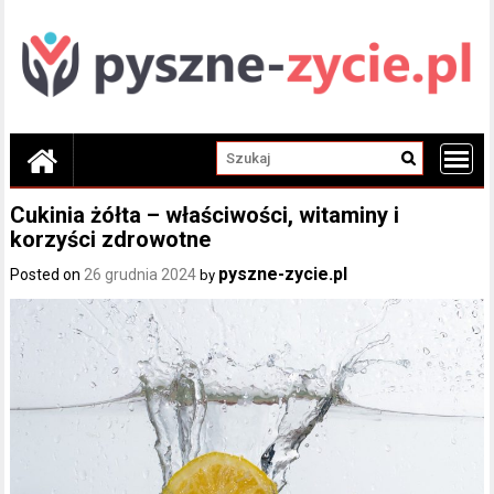
Skip
to
content
Cukinia żółta – właściwości, witaminy i
korzyści zdrowotne
pyszne-zycie.pl
Posted on
26 grudnia 2024
by