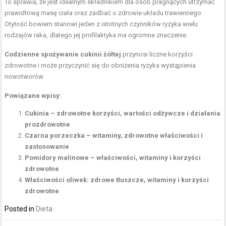
To sprawia, że jest idealnym składnikiem dla osób pragnących utrzymać
prawidłową masę ciała oraz zadbać o zdrowie układu trawiennego.
Otyłość bowiem stanowi jeden z istotnych czynników ryzyka wielu
rodzajów raka, dlatego jej profilaktyka ma ogromne znaczenie.
Codzienne spożywanie cukinii żółtej
przynosi liczne korzyści
zdrowotne i może przyczynić się do obniżenia ryzyka wystąpienia
nowotworów.
Powiązane wpisy:
Cukinia – zdrowotne korzyści, wartości odżywcze i działania
prozdrowotne
Czarna porzeczka – witaminy, zdrowotne właściwości i
zastosowanie
Pomidory malinowe – właściwości, witaminy i korzyści
zdrowotne
Właściwości oliwek: zdrowe tłuszcze, witaminy i korzyści
zdrowotne
Posted in
Dieta