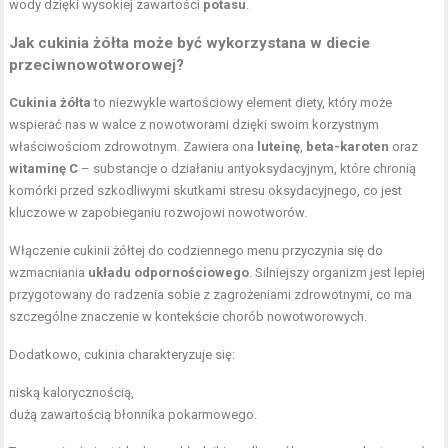
wody dzięki wysokiej zawartości
potasu
.
Jak cukinia żółta może być wykorzystana w diecie
przeciwnowotworowej?
Cukinia żółta
to niezwykle wartościowy element diety, który może
wspierać nas w walce z nowotworami dzięki swoim korzystnym
właściwościom zdrowotnym. Zawiera ona
luteinę
,
beta-karoten
oraz
witaminę C
– substancje o działaniu antyoksydacyjnym, które chronią
komórki przed szkodliwymi skutkami stresu oksydacyjnego, co jest
kluczowe w zapobieganiu rozwojowi nowotworów.
Włączenie cukinii żółtej do codziennego menu przyczynia się do
wzmacniania
układu odpornościowego
. Silniejszy organizm jest lepiej
przygotowany do radzenia sobie z zagrożeniami zdrowotnymi, co ma
szczególne znaczenie w kontekście chorób nowotworowych.
Dodatkowo, cukinia charakteryzuje się:
niską kalorycznością,
dużą zawartością błonnika pokarmowego.