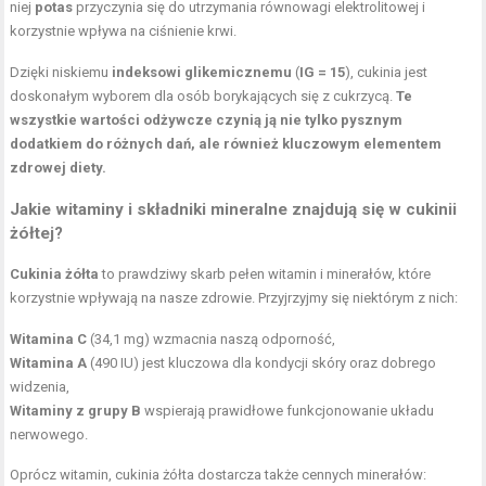
niej
potas
przyczynia się do utrzymania równowagi elektrolitowej i
korzystnie wpływa na ciśnienie krwi.
Dzięki niskiemu
indeksowi glikemicznemu
(
IG = 15
), cukinia jest
doskonałym wyborem dla osób borykających się z cukrzycą.
Te
wszystkie wartości odżywcze czynią ją nie tylko pysznym
dodatkiem do różnych dań, ale również kluczowym elementem
zdrowej diety.
Jakie witaminy i składniki mineralne znajdują się w cukinii
żółtej?
Cukinia żółta
to prawdziwy skarb pełen witamin i minerałów, które
korzystnie wpływają na nasze zdrowie. Przyjrzyjmy się niektórym z nich:
Witamina C
(34,1 mg) wzmacnia naszą odporność,
Witamina A
(490 IU) jest kluczowa dla kondycji skóry oraz dobrego
widzenia,
Witaminy z grupy B
wspierają prawidłowe funkcjonowanie układu
nerwowego.
Oprócz witamin, cukinia żółta dostarcza także cennych minerałów: