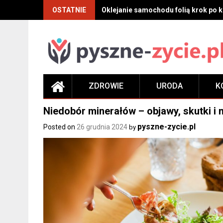
Skip
OSTATNIE
Oklejanie samochodu folią krok po kr
to
content
ZDROWIE
URODA
K
Niedobór minerałów – objawy, skutki i
pyszne-zycie.pl
Posted on
26 grudnia 2024
by