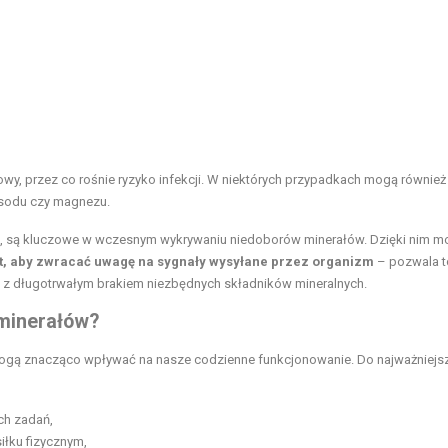
wy, przez co rośnie ryzyko infekcji. W niektórych przypadkach mogą również
e sodu czy magnezu.
yjne, są kluczowe w wczesnym wykrywaniu niedoborów minerałów. Dzięki nim m
t, aby zwracać uwagę na sygnały wysyłane przez organizm
– pozwala t
z długotrwałym brakiem niezbędnych składników mineralnych.
 minerałów?
gą znacząco wpływać na nasze codzienne funkcjonowanie. Do najważniejs
ch zadań,
iłku fizycznym,