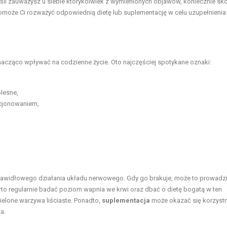
li zauważysz u siebie którykolwiek z wymienionych objawów, koniecznie sko
pomoże Ci rozważyć odpowiednią dietę lub suplementację w celu uzupełnienia
cząco wpływać na codzienne życie. Oto najczęściej spotykane oznaki:
lesne,
kcjonowaniem,
 prawidłowego działania układu nerwowego. Gdy go brakuje, może to prowadz
arto regularnie badać poziom wapnia we krwi oraz dbać o dietę bogatą w ten
ielone warzywa liściaste. Ponadto,
suplementacja
może okazać się korzystn
a.