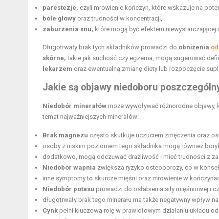
parestezje,
czyli mrowienie kończyn, które wskazuje na poten
bóle głowy
oraz trudności w koncentracji,
zaburzenia snu,
które mogą być efektem niewystarczającej il
Długotrwały brak tych składników prowadzi do
obniżenia
od
skórne,
takie jak suchość czy egzema, mogą sugerować defic
lekarzem
oraz ewentualną zmianę diety lub rozpoczęcie supl
Jakie są objawy niedoboru poszczegól
Niedobór minerałów
może wywoływać różnorodne objawy, któ
temat najważniejszych minerałów:
Brak magnezu
często skutkuje uczuciem zmęczenia oraz os
osoby z niskim poziomem tego składnika mogą również boryka
dodatkowo, mogą odczuwać drażliwość i mieć trudności z za
Niedobór wapnia
zwiększa
ryzyko osteoporozy
, co w kons
inne symptomy to skurcze mięśni oraz mrowienie w kończyn
Niedobór potasu
prowadzi do osłabienia siły mięśniowej i c
długotrwały brak tego minerału ma także negatywny wpływ na
Cynk
pełni kluczową rolę w prawidłowym działaniu układu o