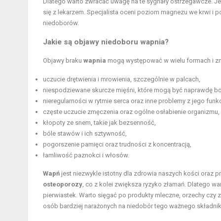
Dlatego warto zwracać uwagę na te sygnały ostrzegawcze. Jeś
się z lekarzem. Specjalista oceni poziom magnezu we krwi i 
niedoborów.
Jakie są objawy niedoboru wapnia?
Objawy braku
wapnia
mogą występować w wielu formach i zna
uczucie drętwienia i mrowienia, szczególnie w palcach,
niespodziewane skurcze mięśni, które mogą być naprawdę bo
nieregularności w rytmie serca oraz inne problemy z jego fun
częste uczucie zmęczenia oraz ogólne osłabienie organizmu,
kłopoty ze snem, takie jak bezsenność,
bóle stawów i ich sztywność,
pogorszenie pamięci oraz trudności z koncentracją,
łamliwość paznokci i włosów.
Wapń
jest niezwykle istotny dla zdrowia naszych kości oraz
osteoporozy
, co z kolei zwiększa ryzyko złamań. Dlatego w
pierwiastek. Warto sięgać po produkty mleczne, orzechy czy z
osób bardziej narażonych na niedobór tego ważnego składnik