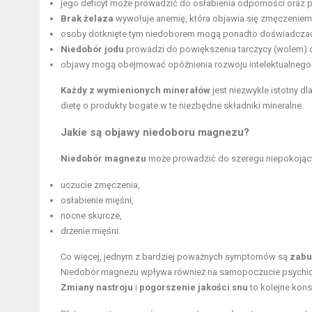
jego deficyt może prowadzić do osłabienia odporności oraz 
Brak żelaza
wywołuje anemię, która objawia się zmęczeniem,
osoby dotknięte tym niedoborem mogą ponadto doświadcza
Niedobór jodu
prowadzi do powiększenia tarczycy (wolem) 
objawy mogą obejmować opóźnienia rozwoju intelektualnego u
Każdy z wymienionych minerałów
jest niezwykle istotny d
dietę o produkty bogate w te niezbędne składniki mineralne.
Jakie są objawy niedoboru magnezu?
Niedobór magnezu
może prowadzić do szeregu niepokojąc
uczucie zmęczenia,
osłabienie mięśni,
nocne skurcze,
drżenie mięśni.
Co więcej, jednym z bardziej poważnych symptomów są
zabu
Niedobór magnezu wpływa również na samopoczucie psych
Zmiany nastroju
i
pogorszenie jakości snu
to kolejne kon