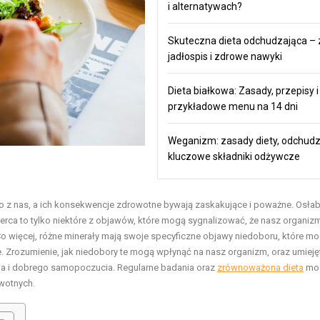
i alternatywach?
Skuteczna dieta odchudzająca – 
jadłospis i zdrowe nawyki
Dieta białkowa: Zasady, przepisy i
przykładowe menu na 14 dni
Weganizm: zasady diety, odchudz
kluczowe składniki odżywcze
 z nas, a ich konsekwencje zdrowotne bywają zaskakujące i poważne. Osłab
erca to tylko niektóre z objawów, które mogą sygnalizować, że nasz organizm
 więcej, różne minerały mają swoje specyficzne objawy niedoboru, które m
 Zrozumienie, jak niedobory te mogą wpłynąć na nasz organizm, oraz umiej
ia i dobrego samopoczucia. Regularne badania oraz
zrównoważona dieta
mog
wotnych.