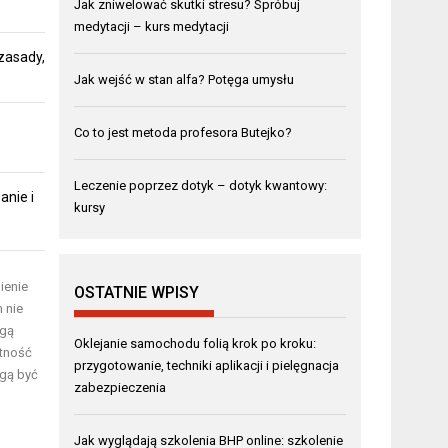
Jak zniwelować skutki stresu? Spróbuj
medytacji – kurs medytacji
zasady,
Jak wejść w stan alfa? Potęga umysłu
Co to jest metoda profesora Butejko?
Leczenie poprzez dotyk – dotyk kwantowy:
anie i
kursy
ienie
OSTATNIE WPISY
 nie
ogą
Oklejanie samochodu folią krok po kroku:
ętność
przygotowanie, techniki aplikacji i pielęgnacja
ą być
zabezpieczenia
Jak wyglądają szkolenia BHP online: szkolenie