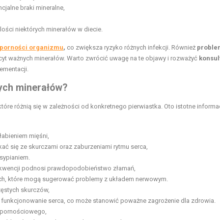
cjalne braki mineralne,
ości niektórych minerałów w diecie.
porności organizmu
,
co zwiększa ryzyko różnych infekcji. Również
proble
yt ważnych minerałów. Warto zwrócić uwagę na te objawy i rozważyć
konsul
ementacji.
nych minerałów?
re różnią się w zależności od konkretnego pierwiastka. Oto istotne informa
łabieniem mięśni,
ć się ze skurczami oraz zaburzeniami rytmu serca,
sypianiem.
ekwencji podnosi prawdopodobieństwo złamań,
ach, które mogą sugerować problemy z układem nerwowym.
zęstych skurczów,
 funkcjonowanie serca, co może stanowić poważne zagrożenie dla zdrowia.
dpornościowego,