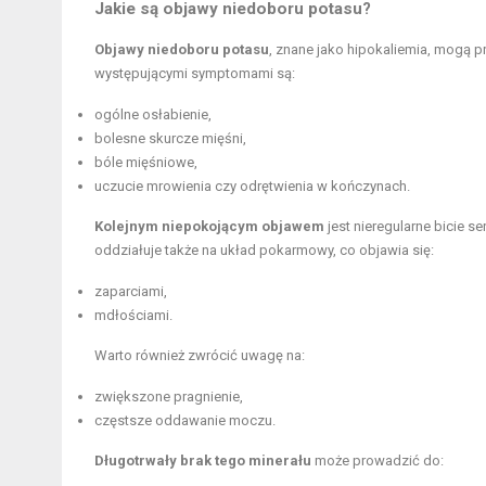
Jakie są objawy niedoboru potasu?
Objawy niedoboru potasu
, znane jako hipokaliemia, mogą p
występującymi symptomami są:
ogólne osłabienie,
bolesne skurcze mięśni,
bóle mięśniowe,
uczucie mrowienia czy odrętwienia w kończynach.
Kolejnym niepokojącym objawem
jest nieregularne bicie 
oddziałuje także na układ pokarmowy, co objawia się:
zaparciami,
mdłościami.
Warto również zwrócić uwagę na:
zwiększone pragnienie,
częstsze oddawanie moczu.
Długotrwały brak tego minerału
może prowadzić do: