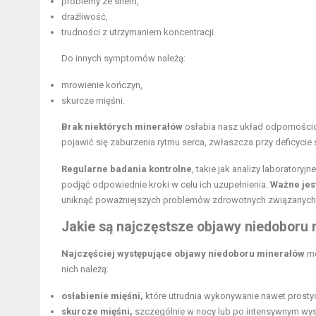
problemy ze snem,
drażliwość,
trudności z utrzymaniem koncentracji.
Do innych symptomów należą:
mrowienie kończyn,
skurcze mięśni.
Brak niektórych minerałów
osłabia nasz układ odpornościo
pojawić się zaburzenia rytmu serca, zwłaszcza przy deficyci
Regularne badania kontrolne
, takie jak analizy laborator
podjąć odpowiednie kroki w celu ich uzupełnienia.
Ważne jes
uniknąć poważniejszych problemów zdrowotnych związanych 
Jakie są najczęstsze objawy niedoboru
Najczęściej występujące objawy niedoboru minerałów
mo
nich należą:
osłabienie mięśni,
które utrudnia wykonywanie nawet prosty
skurcze mięśni,
szczególnie w nocy lub po intensywnym wys