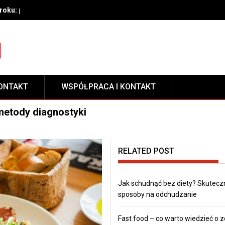
oku: przygotowanie, techniki aplikacji i pielęgnacja zabezpieczeni
ONTAKT
WSPÓŁPRACA I KONTAKT
 metody diagnostyki
RELATED POST
Jak schudnąć bez diety? Skutecz
sposoby na odchudzanie
Fast food – co warto wiedzieć o 