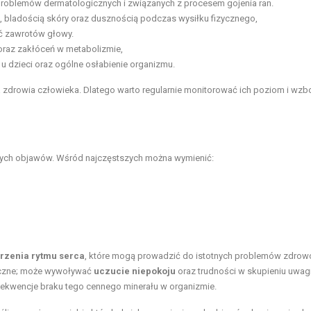
problemów dermatologicznych i związanych z procesem gojenia ran.
 bladością skóry oraz dusznością podczas wysiłku fizycznego,
ć zawrotów głowy.
oraz zakłóceń w metabolizmie,
 dzieci oraz ogólne osłabienie organizmu.
la zdrowia człowieka. Dlatego warto regularnie monitorować ich poziom i wz
ych objawów. Wśród najczęstszych można wymienić:
rzenia rytmu serca
, które mogą prowadzić do istotnych problemów zdrow
iczne; może wywoływać
uczucie niepokoju
oraz trudności w skupieniu uwagi
sekwencje braku tego cennego minerału w organizmie.