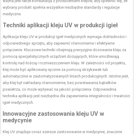
ważna jest także konsultacja z producentami klejów, aby upewnić się, że
wybrany produkt spełnia wszystkie niezbędne standardy i regulacje
medyczne.
Techniki aplikacji kleju UV w produkcji igieł
Aplikacja kleju UV w produkcji igieł medycznych wymaga dokładności i
odpowiedniego sprzętu, aby zapewnić równomierne i efektywne
połączenie. Kluczowe techniki obejmują precyzyjne dozowanie kleju za
pomocą specjalistycznych urządzeń dozujących, które umożliwiają
kontrolę nad ilością i rozmieszczeniem kleju. W zależności od projektu,
klej może być aplikowany ręcznie za pomocą strzykawek lub
automatycznie w zautomatyzowanych liniach produkcyjnych. Istotne jest,
aby klej był nakładany równomiernie, bez powstawania bąbelków
powietrza, co może wpływać na jakość połączenia. Odpowiednia
technika aplikacji jest niezbędna dla zapewnienia integralności i trwałości
igieł medycznych.
Innowacyjne zastosowania kleju UV w
medycynie
Klej UV znajduje coraz szersze zastosowanie w medycynie, znacznie