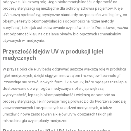
odgrywa tu kluczową rolę. Jego biokompatybilność i odporność na
procesy sterylizacji są niezbędne dla ochrony zdrowia pacjentów. Kleje
UV muszą spełniać rygorystyczne standardy bezpieczeństwa i higieny, co
obejmuje testy biokompatybilności i odporności na różne metody
sterylizacji, takie jak autoklawowanie czy naświetlanie. Dodatkowo, ważna
jest odporność kleju na działanie płynów biologicznych i chemikaliów
używanych w medycynie.
Przyszłość klejów UV w produkcji igieł
medycznych
W przyszłości kleje UV będą odgrywać jeszcze większą rolę w produkcji
igieł medycznych, dzięki ciągłym innowacjom i rozwojowi technologii.
Przewiduje się rozwój nowych formuł klejów UV, które będą jeszcze lepiej
dostosowane do wymogów medycznych, oferując większą
wytrzymałość, lepszą biokompatybilność i większą odporność na
procesy sterylizacji. Te innowacje mogą prowadzić do tworzenia bardziej
zaawansowanych i bezpiecznych urządzeń medycznych, a także
umożliwić nowe zastosowania klejów UV w obszarach takich jak
mikrochirurgia czy implanty medyczne.