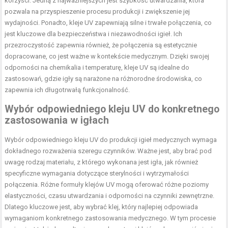
korzyści. Jedną z najważniejszych jest szybkość utwardzania, która
pozwala na przyspieszenie procesu produkcji i zwiększenie jej
wydajności. Ponadto, kleje UV zapewniają silne i trwałe połączenia, co
jest kluczowe dla bezpieczeństwa i niezawodności igieł. Ich
przezroczystość zapewnia również, że połączenia są estetycznie
dopracowane, co jest ważne w kontekście medycznym. Dzięki swojej
odporności na chemikalia i temperaturę, kleje UV są idealne do
zastosowań, gdzie igły są narażone na różnorodne środowiska, co
zapewnia ich długotrwałą funkcjonalność.
Wybór odpowiedniego kleju UV do konkretnego
zastosowania w igłach
Wybór odpowiedniego kleju UV do produkcji igieł medycznych wymaga
dokładnego rozważenia szeregu czynników. Ważne jest, aby brać pod
uwagę rodzaj materiału, z którego wykonana jest igła, jak również
specyficzne wymagania dotyczące sterylności i wytrzymałości
połączenia. Różne formuły klejów UV mogą oferować różne poziomy
elastyczności, czasu utwardzania i odporności na czynniki zewnętrzne.
Dlatego kluczowe jest, aby wybrać klej, który najlepiej odpowiada
wymaganiom konkretnego zastosowania medycznego. W tym procesie