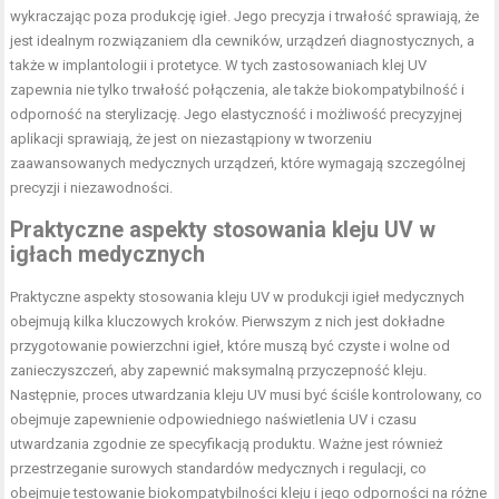
wykraczając poza produkcję igieł. Jego precyzja i trwałość sprawiają, że
jest idealnym rozwiązaniem dla cewników, urządzeń diagnostycznych, a
także w implantologii i protetyce. W tych zastosowaniach klej UV
zapewnia nie tylko trwałość połączenia, ale także biokompatybilność i
odporność na sterylizację. Jego elastyczność i możliwość precyzyjnej
aplikacji sprawiają, że jest on niezastąpiony w tworzeniu
zaawansowanych medycznych urządzeń, które wymagają szczególnej
precyzji i niezawodności.
Praktyczne aspekty stosowania kleju UV w
igłach medycznych
Praktyczne aspekty stosowania kleju UV w produkcji igieł medycznych
obejmują kilka kluczowych kroków. Pierwszym z nich jest dokładne
przygotowanie powierzchni igieł, które muszą być czyste i wolne od
zanieczyszczeń, aby zapewnić maksymalną przyczepność kleju.
Następnie, proces utwardzania kleju UV musi być ściśle kontrolowany, co
obejmuje zapewnienie odpowiedniego naświetlenia UV i czasu
utwardzania zgodnie ze specyfikacją produktu. Ważne jest również
przestrzeganie surowych standardów medycznych i regulacji, co
obejmuje testowanie biokompatybilności kleju i jego odporności na różne