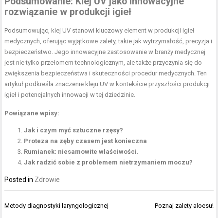
Podsumowanie: Klej UV jako innowacyjne
rozwiązanie w produkcji igieł
Podsumowując, klej UV stanowi kluczowy element w produkcji igieł
medycznych, oferując wyjątkowe zalety, takie jak wytrzymałość, precyzja i
bezpieczeństwo. Jego innowacyjne zastosowanie w branży medycznej
jest nie tylko przełomem technologicznym, ale także przyczynia się do
zwiększenia bezpieczeństwa i skuteczności procedur medycznych. Ten
artykuł podkreśla znaczenie kleju UV w kontekście przyszłości produkcji
igieł i potencjalnych innowacji w tej dziedzinie.
Powiązane wpisy:
Jak i czym myć sztuczne rzęsy?
Proteza na zęby czasem jest konieczna
Rumianek: niesamowite właściwości.
Jak radzić sobie z problemem nietrzymaniem moczu?
Posted in
Zdrowie
Nawigacja
Metody diagnostyki laryngologicznej
Poznaj zalety aloesu!
wpisu