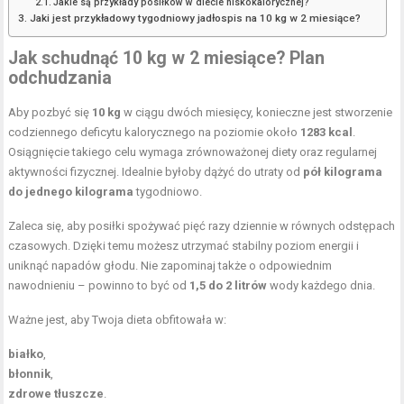
Jakie są przykłady posiłków w diecie niskokalorycznej?
Jaki jest przykładowy tygodniowy jadłospis na 10 kg w 2 miesiące?
Jak schudnąć 10 kg w 2 miesiące? Plan
odchudzania
Aby pozbyć się
10 kg
w ciągu dwóch miesięcy, konieczne jest stworzenie
codziennego deficytu kalorycznego na poziomie około
1283 kcal
.
Osiągnięcie takiego celu wymaga zrównoważonej diety oraz regularnej
aktywności fizycznej. Idealnie byłoby dążyć do utraty od
pół kilograma
do jednego kilograma
tygodniowo.
Zaleca się, aby posiłki spożywać pięć razy dziennie w równych odstępach
czasowych. Dzięki temu możesz utrzymać stabilny poziom energii i
uniknąć napadów głodu. Nie zapominaj także o odpowiednim
nawodnieniu – powinno to być od
1,5 do 2 litrów
wody każdego dnia.
Ważne jest, aby Twoja dieta obfitowała w:
białko
,
błonnik
,
zdrowe tłuszcze
.