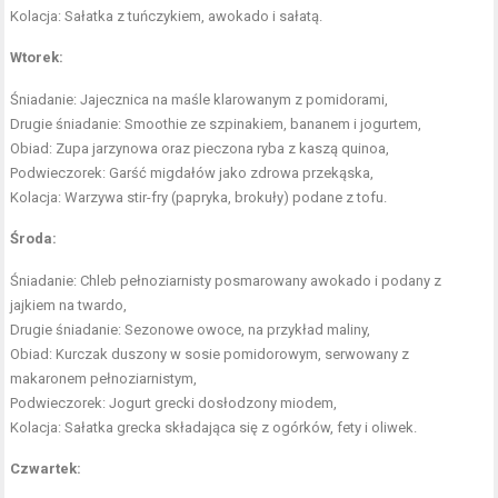
Kolacja: Sałatka z tuńczykiem, awokado i sałatą.
Wtorek:
Śniadanie: Jajecznica na maśle klarowanym z pomidorami,
Drugie śniadanie: Smoothie ze szpinakiem, bananem i jogurtem,
Obiad: Zupa jarzynowa oraz pieczona ryba z kaszą quinoa,
Podwieczorek: Garść migdałów jako zdrowa przekąska,
Kolacja: Warzywa stir-fry (papryka, brokuły) podane z tofu.
Środa:
Śniadanie: Chleb pełnoziarnisty posmarowany awokado i podany z
jajkiem na twardo,
Drugie śniadanie: Sezonowe owoce, na przykład maliny,
Obiad: Kurczak duszony w sosie pomidorowym, serwowany z
makaronem pełnoziarnistym,
Podwieczorek: Jogurt grecki dosłodzony miodem,
Kolacja: Sałatka grecka składająca się z ogórków, fety i oliwek.
Czwartek: