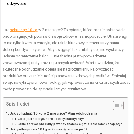
odżywcze
Jak
schudnąć 10 kg
w 2 miesiące? To pytanie, które zadaje sobie wiele
osób pragnących poprawić swoje zdrowie i samopoczucie. Utrata wagi
to nie tylko kwestia estetyki, ale także kluczowy element utrzymania
dobrej kondycji fizycznej. Aby osiągnąć tak ambitny cel, nie wystarczy
jedynie ograniczenie kalorii – niezbędne jest wprowadzenie
zrównoważonej diety oraz regularnych ćwiczeń. Warto wiedzieć, że
skuteczne odchudzanie opiera się na zrozumieniu kaloryczności
produktów oraz umiejętności planowania zdrowych posiłków. Zmieniaj
swoje nawyki żywieniowe i odkryj, jak wprowadzenie kilku prostych zasad
może prowadzić do spektakularnych rezultatów.
Spis treści
Jak schudnąć 10 kg w 2 miesiące? Plan odchudzania
Co to jest kaloryczność i deficyt kaloryczny?
Jakie zdrowe produkty powinny znaleźć się w diecie odchudzającej?
Jaki jadłospis na 10 kg w 2 miesiące – co jeść?