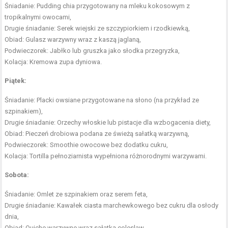
Śniadanie: Pudding chia przygotowany na mleku kokosowym z
tropikalnymi owocami,
Drugie śniadanie: Serek wiejski ze szczypiorkiem i rzodkiewką,
Obiad: Gulasz warzywny wraz z kaszą jaglaną,
Podwieczorek: Jabłko lub gruszka jako słodka przegryzka,
Kolacja: Kremowa zupa dyniowa.
Piątek:
Śniadanie: Placki owsiane przygotowane na słono (na przykład ze
szpinakiem),
Drugie śniadanie: Orzechy włoskie lub pistacje dla wzbogacenia diety,
Obiad: Pieczeń drobiowa podana ze świeżą sałatką warzywną,
Podwieczorek: Smoothie owocowe bez dodatku cukru,
Kolacja: Tortilla pełnoziarnista wypełniona różnorodnymi warzywami.
Sobota:
Śniadanie: Omlet ze szpinakiem oraz serem feta,
Drugie śniadanie: Kawałek ciasta marchewkowego bez cukru dla osłody
dnia,
Obiad: Quiche warzywne wraz sałatką coleslaw,