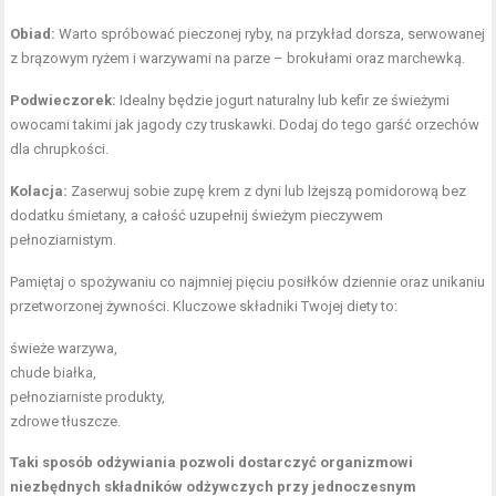
Obiad:
Warto spróbować pieczonej ryby, na przykład dorsza, serwowanej
z brązowym ryżem i warzywami na parze – brokułami oraz marchewką.
Podwieczorek:
Idealny będzie jogurt naturalny lub kefir ze świeżymi
owocami takimi jak jagody czy truskawki. Dodaj do tego garść orzechów
dla chrupkości.
Kolacja:
Zaserwuj sobie zupę krem z dyni lub lżejszą pomidorową bez
dodatku śmietany, a całość uzupełnij świeżym pieczywem
pełnoziarnistym.
Pamiętaj o spożywaniu co najmniej pięciu posiłków dziennie oraz unikaniu
przetworzonej żywności. Kluczowe składniki Twojej diety to:
świeże warzywa,
chude białka,
pełnoziarniste produkty,
zdrowe tłuszcze.
Taki sposób odżywiania pozwoli dostarczyć organizmowi
niezbędnych składników odżywczych przy jednoczesnym