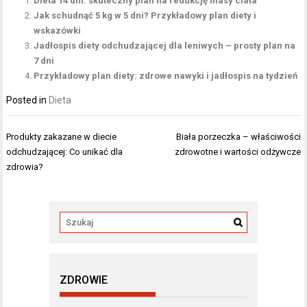
Dieta 14 dni: skuteczny plan na redukcję masy ciała
Jak schudnąć 5 kg w 5 dni? Przykładowy plan diety i
wskazówki
Jadłospis diety odchudzającej dla leniwych – prosty plan na
7 dni
Przykładowy plan diety: zdrowe nawyki i jadłospis na tydzień
Posted in
Dieta
Nawigacja
Produkty zakazane w diecie
Biała porzeczka – właściwości
wpisu
odchudzającej: Co unikać dla
zdrowotne i wartości odżywcze
zdrowia?
ZDROWIE