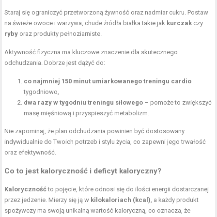
Staraj się ograniczyć przetworzoną żywność oraz nadmiar cukru. Postaw
na świeże owoce i warzywa, chude źródła białka takie jak
kurczak
czy
ryby
oraz produkty pełnoziarniste.
Aktywność fizyczna ma kluczowe znaczenie dla skutecznego
odchudzania. Dobrze jest dążyć do:
co najmniej 150 minut umiarkowanego treningu cardio
tygodniowo,
dwa razy w tygodniu treningu siłowego
– pomoże to zwiększyć
masę mięśniową i przyspieszyć metabolizm.
Nie zapominaj, że plan odchudzania powinien być dostosowany
indywidualnie do Twoich potrzeb i stylu życia, co zapewni jego trwałość
oraz efektywność.
Co to jest kaloryczność i deficyt kaloryczny?
Kaloryczność
to pojęcie, które odnosi się do ilości energii dostarczanej
przez jedzenie. Mierzy się ją w
kilokaloriach (kcal)
, a każdy produkt
spożywczy ma swoją unikalną wartość kaloryczną, co oznacza, że