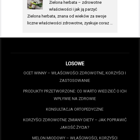
Zielona herbata – zdrowotne
właściwości i jak ją parzyć
Zielona herbata, znana od wieków za swoje
liczne właściwości zdrowotne, zyskuje coraz …
LOSOWE
OCET WINNY – WŁAŚCIWOŚCI ZDROWOTNE, KORZYŚCI I
ZASTOSOWANIE
PRODUKTY PRZETWORZONE: CO WARTO WIEDZIEĆ O ICH
WPŁYWIE NA ZDROWIE
KONSULTACJA ORTOPEDYCZNE
KORZYŚCI ZDROWOTNE ZMIANY DIETY – JAK POPRAWIĆ
JAKOŚĆ ŻYCIA?
MELON MIODOWY – WŁAŚCIWOŚCI, KORZYŚCI