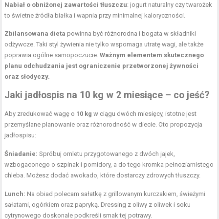
Nabiał o obniżonej zawartości tłuszczu
: jogurt naturalny czy twarożek
to świetne źródła białka i wapnia przy minimalnej kaloryczności.
Zbilansowana dieta
powinna być różnorodna i bogata w składniki
odżywcze. Taki styl żywienia nie tylko wspomaga utratę wagi, ale także
poprawia ogólne samopoczucie.
Ważnym elementem skutecznego
planu odchudzania jest ograniczenie przetworzonej żywności
oraz słodyczy.
Jaki jadłospis na 10 kg w 2 miesiące – co jeść?
Aby zredukować wagę o
10 kg
w ciągu dwóch miesięcy, istotne jest
przemyślane planowanie oraz różnorodność w diecie. Oto propozycja
jadłospisu:
Śniadanie:
Spróbuj omletu przygotowanego z dwóch jajek,
wzbogaconego o szpinak i pomidory, a do tego kromka pełnoziarnistego
chleba. Możesz dodać awokado, które dostarczy zdrowych tłuszczy.
Lunch:
Na obiad polecam sałatkę z grillowanym kurczakiem, świeżymi
sałatami, ogórkiem oraz papryką. Dressing z oliwy z oliwek i soku
cytrynowego doskonale podkreśli smak tej potrawy.