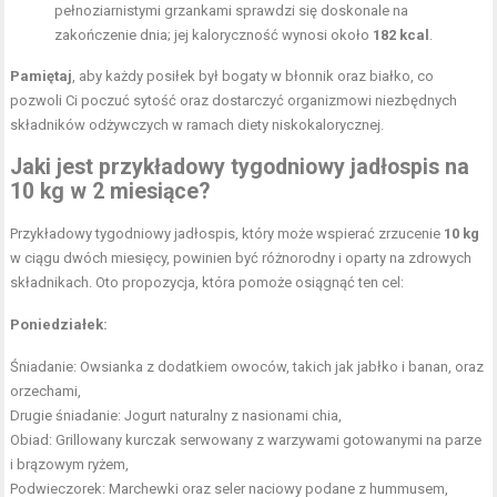
pełnoziarnistymi grzankami sprawdzi się doskonale na
zakończenie dnia; jej kaloryczność wynosi około
182 kcal
.
Pamiętaj
, aby każdy posiłek był bogaty w błonnik oraz białko, co
pozwoli Ci poczuć sytość oraz dostarczyć organizmowi niezbędnych
składników odżywczych w ramach diety niskokalorycznej.
Jaki jest przykładowy tygodniowy jadłospis na
10 kg w 2 miesiące?
Przykładowy tygodniowy jadłospis, który może wspierać zrzucenie
10 kg
w ciągu dwóch miesięcy, powinien być różnorodny i oparty na zdrowych
składnikach. Oto propozycja, która pomoże osiągnąć ten cel:
Poniedziałek:
Śniadanie:
Owsianka z dodatkiem owoców
, takich jak jabłko i banan, oraz
orzechami,
Drugie śniadanie: Jogurt naturalny z nasionami chia,
Obiad: Grillowany kurczak serwowany z warzywami gotowanymi na parze
i brązowym ryżem,
Podwieczorek: Marchewki oraz seler naciowy podane z hummusem,