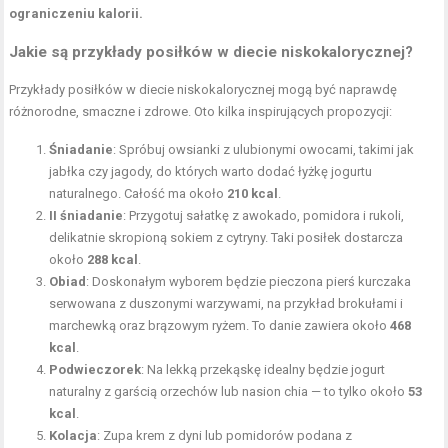
ograniczeniu kalorii.
Jakie są przykłady posiłków w diecie niskokalorycznej?
Przykłady posiłków w diecie niskokalorycznej mogą być naprawdę
różnorodne, smaczne i zdrowe. Oto kilka inspirujących propozycji:
Śniadanie
: Spróbuj owsianki z ulubionymi owocami, takimi jak
jabłka czy jagody, do których warto dodać łyżkę jogurtu
naturalnego. Całość ma około
210 kcal
.
II śniadanie
: Przygotuj sałatkę z awokado, pomidora i rukoli,
delikatnie skropioną sokiem z cytryny. Taki posiłek dostarcza
około
288 kcal
.
Obiad
: Doskonałym wyborem będzie pieczona pierś kurczaka
serwowana z duszonymi warzywami, na przykład brokułami i
marchewką oraz brązowym ryżem. To danie zawiera około
468
kcal
.
Podwieczorek
: Na lekką przekąskę idealny będzie jogurt
naturalny z garścią orzechów lub nasion chia — to tylko około
53
kcal
.
Kolacja
: Zupa krem z dyni lub pomidorów podana z