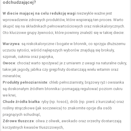
odchudzającej?
W diecie mającej na celu redukcję wagi
niezwykle ważne jest
wprowadzenie zdrowych produktów, które wspierają ten proces. Warto
skupić się na składnikach pełnowartościowych oraz niskokalorycznych.
Oto kluczowe grupy żywności, które powinny znaleźć się w takiej diecie:
Warzywa
: są niskokaloryczne i bogate w błonnik, co sprzyja dłuższemu
uczuciu sytości, wśród najlepszych wyborów znajdują się brokuły,
szpinak, cukinia oraz papryka,
Owoce
: chociaż warto spożywać je z umiarem z uwagi na naturalne cukry,
takie jak jagody, jabłka czy grejpfruty dostarczają wielu witamin oraz
minerałów,
Produkty pełnoziarniste
: chleb pełnoziarnisty, brązowy ryż i owsianka
są doskonałym źródłem błonnika i pomagają regulować poziom cukru
we krwi,
Chude źródła białka
: ryby (np. łosoś), drób (np. pierś z kurczaka) oraz
rośliny strączkowe (jak soczewica) to znakomite opcje dla osób
pragnących schudnąć,
Zdrowe tłuszcze
: oliwa z oliwek, awokado oraz orzechy dostarczają
korzystnych kwasów tłuszczowych,