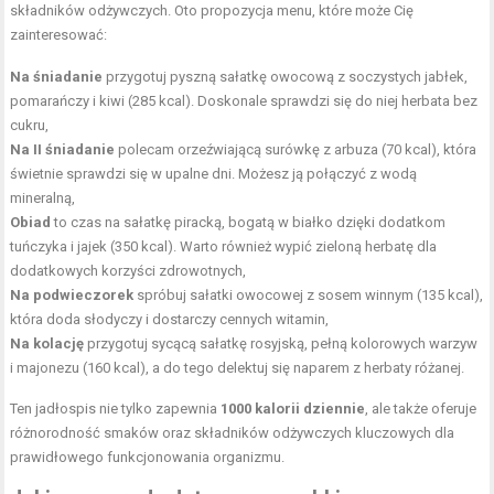
składników odżywczych. Oto propozycja menu, które może Cię
zainteresować:
Na śniadanie
przygotuj pyszną sałatkę owocową z soczystych jabłek,
pomarańczy i kiwi (285 kcal). Doskonale sprawdzi się do niej herbata bez
cukru,
Na II śniadanie
polecam orzeźwiającą surówkę z arbuza (70 kcal), która
świetnie sprawdzi się w upalne dni. Możesz ją połączyć z wodą
mineralną,
Obiad
to czas na sałatkę piracką, bogatą w białko dzięki dodatkom
tuńczyka i jajek (350 kcal). Warto również wypić
zieloną herbatę
dla
dodatkowych korzyści zdrowotnych,
Na podwieczorek
spróbuj sałatki owocowej z sosem winnym (135 kcal),
która doda słodyczy i dostarczy cennych witamin,
Na kolację
przygotuj sycącą sałatkę rosyjską, pełną kolorowych warzyw
i majonezu (160 kcal), a do tego delektuj się naparem z herbaty różanej.
Ten jadłospis nie tylko zapewnia
1000 kalorii dziennie
, ale także oferuje
różnorodność smaków oraz składników odżywczych kluczowych dla
prawidłowego funkcjonowania organizmu.