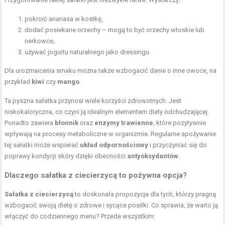
pokroić ananasa w kostkę,
dodać posiekane orzechy – mogą to być orzechy włoskie lub
nerkowce,
używać jogurtu naturalnego jako dressingu.
Dla urozmaicenia smaku można także wzbogacić danie o inne owoce, na
przykład
kiwi
czy
mango
.
Ta pyszna sałatka przynosi wiele korzyści zdrowotnych. Jest
niskokaloryczna, co czyni ją idealnym elementem diety odchudzającej.
Ponadto zawiera
błonnik
oraz
enzymy trawienne
, które pozytywnie
wpływają na procesy metaboliczne w organizmie. Regularne spożywanie
tej sałatki może wspierać
układ odpornościowy
i przyczyniać się do
poprawy kondycji skóry dzięki obecności
antyoksydantów
.
Dlaczego sałatka z ciecierzycą to pożywna opcja?
Sałatka z ciecierzycą
to doskonała propozycja dla tych, którzy pragną
wzbogacić swoją dietę o zdrowe i sycące posiłki. Co sprawia, że warto ją
włączyć do codziennego menu? Przede wszystkim: