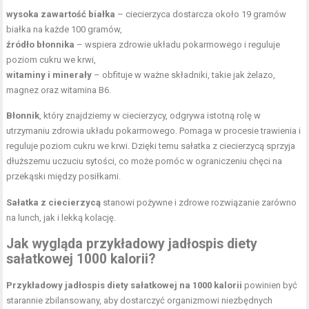
wysoka zawartość białka
– ciecierzyca dostarcza około 19 gramów
białka na każde 100 gramów,
źródło błonnika
– wspiera zdrowie układu pokarmowego i reguluje
poziom cukru we krwi,
witaminy i minerały
– obfituje w ważne składniki, takie jak żelazo,
magnez oraz witamina B6.
Błonnik
, który znajdziemy w ciecierzycy, odgrywa istotną rolę w
utrzymaniu zdrowia układu pokarmowego. Pomaga w procesie trawienia i
reguluje poziom cukru we krwi. Dzięki temu sałatka z ciecierzycą sprzyja
dłuższemu uczuciu sytości, co może pomóc w ograniczeniu chęci na
przekąski między posiłkami.
Sałatka z ciecierzycą
stanowi pożywne i zdrowe rozwiązanie zarówno
na lunch, jak i lekką kolację.
Jak wygląda przykładowy jadłospis diety
sałatkowej 1000 kalorii?
Przykładowy jadłospis diety sałatkowej na 1000 kalorii
powinien być
starannie zbilansowany, aby dostarczyć organizmowi niezbędnych