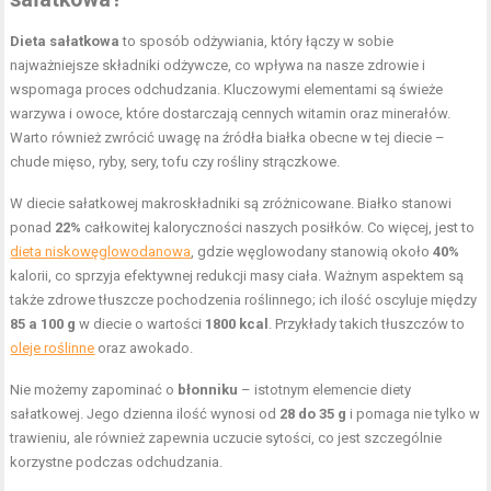
Dieta sałatkowa
to sposób odżywiania, który łączy w sobie
najważniejsze składniki odżywcze, co wpływa na nasze zdrowie i
wspomaga proces odchudzania. Kluczowymi elementami są świeże
warzywa i owoce, które dostarczają cennych witamin oraz minerałów.
Warto również zwrócić uwagę na źródła białka obecne w tej diecie –
chude mięso, ryby, sery, tofu czy rośliny strączkowe.
W diecie sałatkowej makroskładniki są zróżnicowane. Białko stanowi
ponad
22%
całkowitej kaloryczności naszych posiłków. Co więcej, jest to
dieta niskowęglowodanowa
, gdzie węglowodany stanowią około
40%
kalorii, co sprzyja efektywnej redukcji masy ciała. Ważnym aspektem są
także zdrowe tłuszcze pochodzenia roślinnego; ich ilość oscyluje między
85 a 100 g
w diecie o wartości
1800 kcal
. Przykłady takich tłuszczów to
oleje roślinne
oraz awokado.
Nie możemy zapominać o
błonniku
– istotnym elemencie diety
sałatkowej. Jego dzienna ilość wynosi od
28 do 35 g
i pomaga nie tylko w
trawieniu, ale również zapewnia uczucie sytości, co jest szczególnie
korzystne podczas odchudzania.