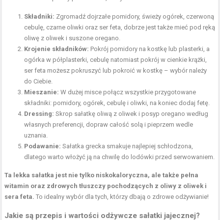
Składniki:
Zgromadź dojrzałe pomidory, świeży ogórek, czerwoną
cebulę, czarne oliwki oraz ser feta, dobrze jest także mieć pod ręką
oliwę z oliwek i suszone oregano.
Krojenie składników:
Pokrój pomidory na kostkę lub plasterki, a
ogórka w półplasterki, cebulę natomiast pokrój w cienkie krążki,
ser feta możesz pokruszyć lub pokroić w kostkę – wybór należy
do Ciebie.
Mieszanie:
W dużej misce połącz wszystkie przygotowane
składniki: pomidory, ogórek, cebulę i oliwki, na koniec dodaj fetę.
Dressing:
Skrop sałatkę oliwą z oliwek i posyp oregano według
własnych preferencji, dopraw całość solą i pieprzem wedle
uznania.
Podawanie:
Sałatka grecka smakuje najlepiej schłodzona,
dlatego warto włożyć ją na chwilę do lodówki przed serwowaniem.
Ta lekka sałatka jest nie tylko niskokaloryczna, ale także pełna
witamin oraz zdrowych tłuszczy pochodzących z oliwy z oliwek i
sera feta.
To idealny wybór dla tych, którzy dbają o zdrowe odżywianie!
Jakie są przepis i wartości odżywcze sałatki jajecznej?