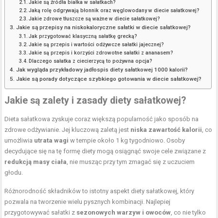
Jakie są źródła białka w sałatkach?
Jaką rolę odgrywają błonnik oraz węglowodany w diecie sałatkowej?
Jakie zdrowe tłuszcze są ważne w diecie sałatkowej?
Jakie są przepisy na niskokaloryczne sałatki w diecie sałatkowej?
Jak przygotować klasyczną sałatkę grecką?
Jakie są przepis i wartości odżywcze sałatki jajecznej?
Jakie są przepis i korzyści zdrowotne sałatki z ananasem?
Dlaczego sałatka z ciecierzycą to pożywna opcja?
Jak wygląda przykładowy jadłospis diety sałatkowej 1000 kalorii?
Jakie są porady dotyczące szybkiego gotowania w diecie sałatkowej?
Jakie są zalety i zasady diety sałatkowej?
Dieta sałatkowa zyskuje coraz większą popularność jako sposób na
zdrowe odżywianie. Jej kluczową zaletą jest
niska zawartość kalorii
, co
umożliwia
utrata wagi
w tempie około 1 kg tygodniowo. Osoby
decydujące się na tę formę diety mogą osiągnąć swoje cele związane z
redukcją masy ciała
, nie musząc przy tym zmagać się z uczuciem
głodu.
Różnorodność składników to istotny aspekt diety sałatkowej, który
pozwala na tworzenie wielu pysznych kombinacji. Najlepiej
przygotowywać sałatki z
sezonowych warzyw i owoców
, co nie tylko