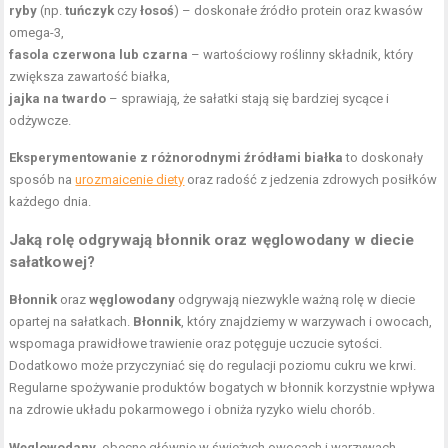
ryby
(np.
tuńczyk
czy
łosoś
) – doskonałe źródło protein oraz kwasów
omega-3,
fasola czerwona lub czarna
– wartościowy roślinny składnik, który
zwiększa zawartość białka,
jajka na twardo
– sprawiają, że sałatki stają się bardziej sycące i
odżywcze.
Eksperymentowanie z różnorodnymi źródłami białka
to doskonały
sposób na
urozmaicenie diety
oraz radość z jedzenia zdrowych posiłków
każdego dnia.
Jaką rolę odgrywają błonnik oraz węglowodany w diecie
sałatkowej?
Błonnik
oraz
węglowodany
odgrywają niezwykle ważną rolę w diecie
opartej na sałatkach.
Błonnik
, który znajdziemy w warzywach i owocach,
wspomaga prawidłowe trawienie oraz potęguje uczucie sytości.
Dodatkowo może przyczyniać się do regulacji poziomu cukru we krwi.
Regularne spożywanie produktów bogatych w błonnik korzystnie wpływa
na zdrowie układu pokarmowego i obniża ryzyko wielu chorób.
Węglowodany
, obecne głównie w świeżych owocach i warzywach,