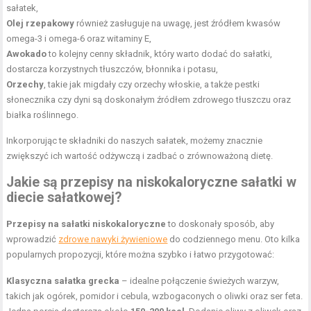
sałatek,
Olej rzepakowy
również zasługuje na uwagę, jest źródłem kwasów
omega-3 i omega-6 oraz witaminy E,
Awokado
to kolejny cenny składnik, który warto dodać do sałatki,
dostarcza korzystnych tłuszczów, błonnika i potasu,
Orzechy
, takie jak migdały czy orzechy włoskie, a także pestki
słonecznika czy dyni są doskonałym źródłem zdrowego tłuszczu oraz
białka roślinnego.
Inkorporując te składniki do naszych sałatek, możemy znacznie
zwiększyć ich wartość odżywczą i zadbać o zrównoważoną dietę.
Jakie są przepisy na niskokaloryczne sałatki w
diecie sałatkowej?
Przepisy na sałatki niskokaloryczne
to doskonały sposób, aby
wprowadzić
zdrowe nawyki żywieniowe
do codziennego menu. Oto kilka
popularnych propozycji, które można szybko i łatwo przygotować:
Klasyczna sałatka grecka
– idealne połączenie świeżych warzyw,
takich jak ogórek, pomidor i cebula, wzbogaconych o oliwki oraz ser feta.