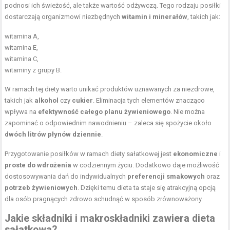
podnosi ich świeżość, ale także wartość odżywczą. Tego rodzaju posiłki
dostarczają organizmowi niezbędnych
witamin i minerałów
, takich jak:
witamina A,
witamina E,
witamina C
,
witaminy z grupy B.
W ramach tej diety warto unikać produktów uznawanych za niezdrowe,
takich jak
alkohol
czy
cukier
. Eliminacja tych elementów znacząco
wpływa na
efektywność całego planu żywieniowego
. Nie można
zapominać o odpowiednim nawodnieniu – zaleca się spożycie około
dwóch litrów płynów dziennie
.
Przygotowanie posiłków w ramach diety sałatkowej jest
ekonomiczne
i
proste do wdrożenia
w codziennym życiu. Dodatkowo daje możliwość
dostosowywania dań do indywidualnych
preferencji smakowych
oraz
potrzeb żywieniowych
. Dzięki temu dieta ta staje się atrakcyjną opcją
dla osób pragnących zdrowo schudnąć w sposób zrównoważony.
Jakie składniki i makroskładniki zawiera dieta
sałatkowa?