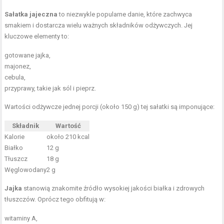
Sałatka jajeczna
to niezwykle popularne danie, które zachwyca
smakiem i dostarcza wielu ważnych składników odżywczych. Jej
kluczowe elementy to:
gotowane jajka,
majonez,
cebula,
przyprawy, takie jak sól i pieprz.
Wartości odżywcze jednej porcji (około 150 g) tej sałatki są imponujące:
Składnik
Wartość
Kalorie
około 210 kcal
Białko
12 g
Tłuszcz
18 g
Węglowodany
2 g
Jajka
stanowią znakomite źródło wysokiej jakości białka i zdrowych
tłuszczów. Oprócz tego obfitują w:
witaminy A,