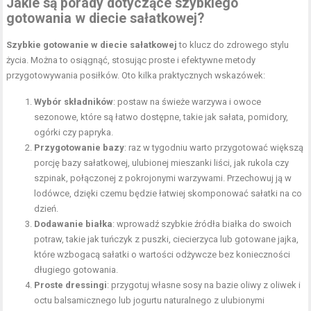
Jakie są porady dotyczące szybkiego
gotowania w diecie sałatkowej?
Szybkie gotowanie w diecie sałatkowej
to klucz do zdrowego stylu
życia. Można to osiągnąć, stosując proste i efektywne metody
przygotowywania posiłków. Oto kilka praktycznych wskazówek:
Wybór składników
: postaw na świeże warzywa i owoce
sezonowe, które są łatwo dostępne, takie jak sałata, pomidory,
ogórki czy papryka.
Przygotowanie bazy
: raz w tygodniu warto przygotować większą
porcję bazy sałatkowej, ulubionej mieszanki liści, jak rukola czy
szpinak, połączonej z pokrojonymi warzywami. Przechowuj ją w
lodówce, dzięki czemu będzie łatwiej skomponować sałatki na co
dzień.
Dodawanie białka
: wprowadź szybkie źródła białka do swoich
potraw, takie jak tuńczyk z puszki, ciecierzyca lub gotowane jajka,
które wzbogacą sałatki o wartości odżywcze bez konieczności
długiego gotowania.
Proste dressingi
: przygotuj własne sosy na bazie oliwy z oliwek i
octu balsamicznego lub jogurtu naturalnego z ulubionymi