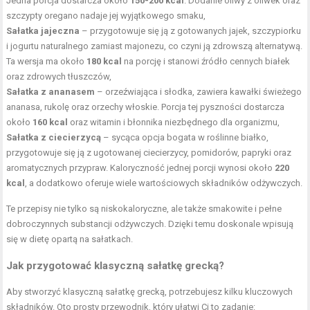
Jedna porcja dostarcza około
150-200 kcal
. Dodanie oliwy z oliwek oraz
szczypty oregano nadaje jej wyjątkowego smaku,
Sałatka jajeczna
– przygotowuje się ją z gotowanych jajek, szczypiorku
i jogurtu naturalnego zamiast majonezu, co czyni ją zdrowszą alternatywą.
Ta wersja ma około
180 kcal
na porcję i stanowi źródło cennych białek
oraz zdrowych tłuszczów,
Sałatka z ananasem
– orzeźwiająca i słodka, zawiera kawałki świeżego
ananasa, rukolę oraz orzechy włoskie. Porcja tej pyszności dostarcza
około
160 kcal
oraz witamin i błonnika niezbędnego dla organizmu,
Sałatka z ciecierzycą
– sycąca opcja bogata w roślinne białko,
przygotowuje się ją z ugotowanej ciecierzycy, pomidorów, papryki oraz
aromatycznych przypraw. Kaloryczność jednej porcji wynosi około
220
kcal
, a dodatkowo oferuje wiele wartościowych składników odżywczych.
Te przepisy nie tylko są niskokaloryczne, ale także smakowite i pełne
dobroczynnych substancji odżywczych. Dzięki temu doskonale wpisują
się w dietę opartą na sałatkach.
Jak przygotować klasyczną sałatkę grecką?
Aby stworzyć klasyczną sałatkę grecką, potrzebujesz kilku kluczowych
składników. Oto prosty przewodnik, który ułatwi Ci to zadanie: