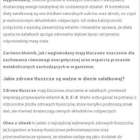
dostarczają energii niezbędnej do codziennych działań. W kontekście
diety sałatkowej są one źródłem naturalnych cukrów oraz skrobi, co czyni
je wartościowym składnikiem odżywczym. Ich niska kaloryczność
połączona z wysoką zawartością witamin i minerałów sprawia, że dieta
oparta na sałatkach sprzyja zdrowemu stylowi życia i utrzymaniu
odpowiedniej masy ciała.
Zarówno błonnik, jak i węglowodany mają kluczowe znaczenie dla
zachowania równowagi energetycznej oraz wsparcia procesów
metabolicznych zachodzących w organizmie.
Jakie zdrowe tłuszcze są ważne w diecie sałatkowej?
Zdrowe tłuszcze
mają kluczowe znaczenie w sałatkach, ponieważ
wspierają przyswajanie witamin
A
,
D
,
E
i
K
. Warto wzbogacać te potrawy o
różnorodne źródła zdrowych tłuszczów, które nie tylko podnoszą smak
dań, ale również dostarczają cennych składników odżywczych.
Oliwa z oliwek
to jeden z najczęściej wybieranych zdrowych tłuszczów,
jej bogactwo w kwasy tłuszczowe jednonienasycone oraz
przeciwutleniacze sprawia, że idealnie nadaje się jako dodatek do