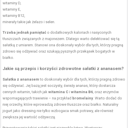
witaminy D,
witaminy E,
witaminy B12,
minerały takie jak żelazo i selen.
Trzeba jednak pamiętać
o dodatkowych kaloriach i nasyconych
tłuszczach związanych z majonezem. Dlatego warto delektować się tą
sałatką z umiarem. Stanowi ona doskonały wybór dla tych, którzy pragną
zdrowo się odżywiać oraz szukają pysznych przekąsek bogatych w
białko.
Jakie są przepis i korzyści zdrowotne sałatki z ananasem?
Sałatka z ananasem
to doskonały wybór dla tych, którzy pragną zdrowo
się odżywiać. Jej bazą jest soczysty, świeży ananas, który dostarcza
cennych witamin, takich jak
witamina C
i
witamina B6
, oraz enzymów
wspomagających trawienie – na przykład
bromelainy
. Warto dodać do
niej orzechy, które wprowadzą zdrowe tłuszcze oraz białko. Naturalny
jogurt jako dressing nie tylko wzbogaca smak potrawy, ale również
zwiększa jej wartość odżywczą.
Przygotowanie takiej sałatki jest niezwykle łatwe. Wystarczy: