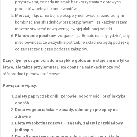
przyprawami, co nada im smak bez korzystania z gotowych
produktów pełnych konserwantów.
Mieszaj i łącz
: nie bój się eksperymentować z różnorodnymi
kombinacjami składników oraz przyprawami, za każdym razem
możesz stworzyć nową wersję swojej ulubionej sałatki.
Planowanie posiłków
: zorganizuj jadłospis na cały tydzień, aby
mieć pewność, że wszystkie potrzebne składniki będą pod ręką,
co zaoszczędzi czas podczas zakupów.
Dzięki tym prostym poradom szybkie gotowanie staje się nie tylko
łatwe, ale także przyjemne!
Dieta oparta na sałatkach może być
różnorodna i pełnowartościowa!
Powiązane wpisy:
Zalety papryczek chili: zdrowie, odporność i profilaktyka
chorób
Dieta wegetariańska – zasady, odmiany i przepisy na
zdrowie
Dieta wysokotłuszczowa – zasady, zalety i przykładowy
jadłospis
Dieta 5 posiłków dziennie – zalety, zasady i przykłady