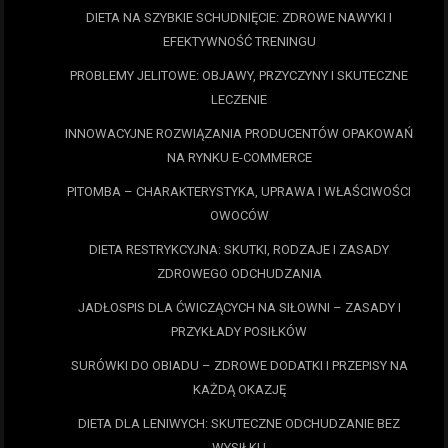
DIETA NA SZYBKIE SCHUDNIĘCIE: ZDROWE NAWYKI I
EFEKTYWNOŚĆ TRENINGU
PROBLEMY JELITOWE: OBJAWY, PRZYCZYNY I SKUTECZNE
LECZENIE
INNOWACYJNE ROZWIĄZANIA PRODUCENTÓW OPAKOWAŃ
NA RYNKU E-COMMERCE
PITOMBA – CHARAKTERYSTYKA, UPRAWA I WŁAŚCIWOŚCI
OWOCÓW
DIETA RESTRYKCYJNA: SKUTKI, RODZAJE I ZASADY
ZDROWEGO ODCHUDZANIA
JADŁOSPIS DLA ĆWICZĄCYCH NA SIŁOWNI – ZASADY I
PRZYKŁADY POSIŁKÓW
SURÓWKI DO OBIADU – ZDROWE DODATKI I PRZEPISY NA
KAŻDĄ OKAZJĘ
DIETA DLA LENIWYCH: SKUTECZNE ODCHUDZANIE BEZ
WYSIŁKU