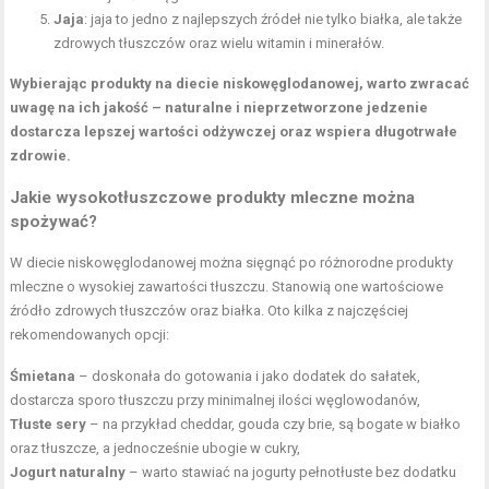
Jaja
: jaja to jedno z najlepszych źródeł nie tylko białka, ale także
zdrowych tłuszczów oraz wielu witamin i minerałów.
Wybierając produkty na diecie niskowęglodanowej, warto zwracać
uwagę na ich jakość – naturalne i nieprzetworzone jedzenie
dostarcza lepszej wartości odżywczej oraz wspiera długotrwałe
zdrowie.
Jakie wysokotłuszczowe produkty mleczne można
spożywać?
W diecie niskowęglodanowej można sięgnąć po różnorodne produkty
mleczne o wysokiej zawartości tłuszczu. Stanowią one wartościowe
źródło zdrowych tłuszczów oraz białka. Oto kilka z najczęściej
rekomendowanych opcji:
Śmietana
– doskonała do gotowania i jako dodatek do sałatek,
dostarcza sporo tłuszczu przy minimalnej ilości węglowodanów,
Tłuste sery
– na przykład cheddar, gouda czy brie, są bogate w białko
oraz tłuszcze, a jednocześnie ubogie w cukry,
Jogurt naturalny
– warto stawiać na jogurty pełnotłuste bez dodatku