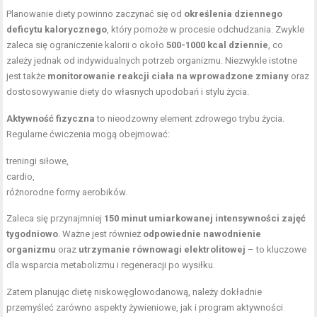
Planowanie diety powinno zaczynać się od
określenia dziennego
deficytu kalorycznego
, który pomoże w procesie odchudzania. Zwykle
zaleca się ograniczenie kalorii o około
500-1000 kcal dziennie
, co
zależy jednak od indywidualnych potrzeb organizmu. Niezwykle istotne
jest także
monitorowanie reakcji ciała na wprowadzone zmiany
oraz
dostosowywanie diety do własnych upodobań i stylu życia.
Aktywność fizyczna
to nieodzowny element zdrowego trybu życia.
Regularne ćwiczenia mogą obejmować:
treningi siłowe,
cardio,
różnorodne formy aerobików.
Zaleca się przynajmniej
150 minut umiarkowanej intensywności zajęć
tygodniowo
. Ważne jest również
odpowiednie nawodnienie
organizmu
oraz
utrzymanie równowagi elektrolitowej
– to kluczowe
dla wsparcia metabolizmu i regeneracji po wysiłku.
Zatem planując dietę niskowęglowodanową, należy dokładnie
przemyśleć zarówno aspekty żywieniowe, jak i program aktywności