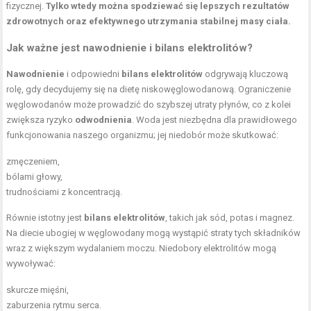
fizycznej.
Tylko wtedy można spodziewać się lepszych rezultatów
zdrowotnych oraz efektywnego utrzymania stabilnej masy ciała.
Jak ważne jest nawodnienie i bilans elektrolitów?
Nawodnienie
i odpowiedni
bilans elektrolitów
odgrywają kluczową
rolę, gdy decydujemy się na dietę niskowęglowodanową. Ograniczenie
węglowodanów może prowadzić do szybszej utraty płynów, co z kolei
zwiększa ryzyko
odwodnienia
. Woda jest niezbędna dla prawidłowego
funkcjonowania naszego organizmu; jej niedobór może skutkować:
zmęczeniem,
bólami głowy,
trudnościami z koncentracją.
Równie istotny jest
bilans elektrolitów
, takich jak sód, potas i magnez.
Na diecie ubogiej w węglowodany mogą wystąpić straty tych składników
wraz z większym wydalaniem moczu. Niedobory elektrolitów mogą
wywoływać:
skurcze mięśni,
zaburzenia rytmu serca.