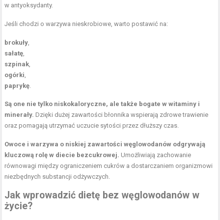
w antyoksydanty.
Jeśli chodzi o warzywa nieskrobiowe, warto postawić na:
brokuły
,
sałatę
,
szpinak
,
ogórki
,
paprykę
.
Są one nie tylko niskokaloryczne, ale także bogate w witaminy i
minerały.
Dzięki dużej zawartości błonnika wspierają zdrowe trawienie
oraz pomagają utrzymać uczucie sytości przez dłuższy czas.
Owoce i warzywa o niskiej zawartości węglowodanów odgrywają
kluczową rolę w diecie bezcukrowej.
Umożliwiają zachowanie
równowagi między ograniczeniem cukrów a dostarczaniem organizmowi
niezbędnych substancji odżywczych.
Jak wprowadzić dietę bez węglowodanów w
życie?