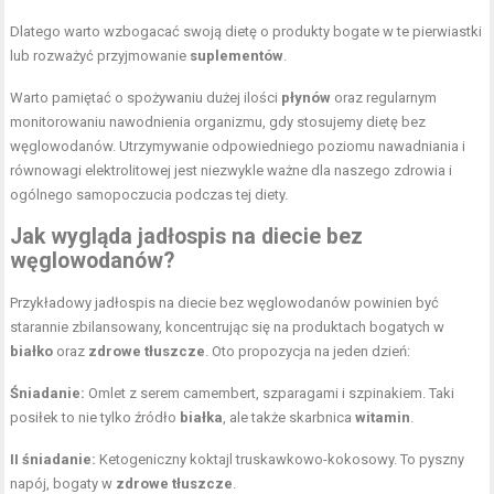
Dlatego warto wzbogacać swoją dietę o produkty bogate w te pierwiastki
lub rozważyć przyjmowanie
suplementów
.
Warto pamiętać o spożywaniu dużej ilości
płynów
oraz regularnym
monitorowaniu nawodnienia organizmu, gdy stosujemy dietę bez
węglowodanów. Utrzymywanie odpowiedniego poziomu nawadniania i
równowagi elektrolitowej jest niezwykle ważne dla naszego zdrowia i
ogólnego samopoczucia podczas tej diety.
Jak wygląda jadłospis na diecie bez
węglowodanów?
Przykładowy jadłospis na diecie bez węglowodanów powinien być
starannie zbilansowany, koncentrując się na produktach bogatych w
białko
oraz
zdrowe tłuszcze
. Oto propozycja na jeden dzień:
Śniadanie:
Omlet z serem camembert, szparagami i szpinakiem. Taki
posiłek to nie tylko źródło
białka
, ale także skarbnica
witamin
.
II śniadanie:
Ketogeniczny koktajl truskawkowo-kokosowy. To pyszny
napój, bogaty w
zdrowe tłuszcze
.