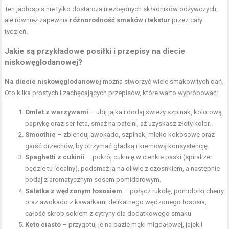
Ten jadłospis nie tylko dostarcza niezbędnych składników odżywczych,
ale również zapewnia
różnorodność smaków
i
tekstur
przez cały
tydzień.
Jakie są przykładowe posiłki i przepisy na diecie
niskowęglodanowej?
Na diecie niskowęglodanowej
można stworzyć wiele smakowitych dań.
Oto kilka prostych i zachęcających przepisów, które warto wypróbować:
Omlet z warzywami
– ubij jajka i dodaj świeży szpinak, kolorową
paprykę oraz ser feta, smaż na patelni, aż uzyskasz złoty kolor.
Smoothie
– zblenduj awokado, szpinak, mleko kokosowe oraz
garść orzechów, by otrzymać gładką i kremową konsystencję.
Spaghetti z cukinii
– pokrój cukinię w cienkie paski (spiralizer
będzie tu idealny), podsmaż ją na oliwie z czosnkiem, a następnie
podaj z aromatycznym sosem pomidorowym.
Sałatka z wędzonym łososiem
– połącz rukolę, pomidorki cherry
oraz awokado z kawałkami delikatnego wędzonego łososia,
całość skrop sokiem z cytryny dla dodatkowego smaku.
Keto ciasto
– przygotuj je na bazie mąki migdałowej, jajek i