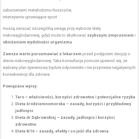
zaburzeniami metabolizmu tłuszczów,
intensywnie uprawiające sport
muszą zwracać szczególną uwagę przy wyborze diety
niskowęglodanowej, gdyż może to skutkować
szybszym zmęczeniem
i
obniżeniem wydolności organizmu
.
Zawsze warto porozmawiać z lekarzem
przed podjęciem decyzji o
diecie niskowęglodanowej. Taka konsultacja pomoże upewnić się, że
wybrany plan żywieniowy będzie odpowiedni i nie przyniesie negatywnych
konsekwencji dla zdrowia.
Powiązane wpisy:
Taro – właściwości, korzyści zdrowotne i potencjalne ryzyka
Dieta śródziemnomorska – zasady, korzyści i przykładowy
jadłospis
Dieta dr Dąbrowskiej – zasady, jadłospis i korzyści
zdrowotne
Dieta 8/16 – zasady, efekty i co jeść dla zdrowia