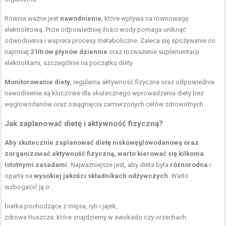
Równie ważne jest
nawodnienie
, które wpływa na równowagę
elektrolitową. Picie odpowiedniej ilości wody pomaga uniknąć
odwodnienia i wspiera procesy metaboliczne. Zaleca się spożywanie co
najmniej
2 litrów płynów dziennie
oraz rozważenie suplementacji
elektrolitami, szczególnie na początku diety.
Monitorowanie diety
, regularna aktywność fizyczna oraz odpowiednie
nawodnienie są kluczowe dla skutecznego wprowadzenia diety bez
węglowodanów oraz osiągnięcia zamierzonych celów zdrowotnych.
Jak zaplanować dietę i aktywność fizyczną?
Aby skutecznie zaplanować dietę niskowęglowodanową oraz
zorganizować aktywność fizyczną, warto kierować się kilkoma
istotnymi zasadami.
Najważniejsze jest, aby dieta była
różnorodna
i
oparta na
wysokiej jakości składnikach odżywczych
. Warto
wzbogacić ją o:
białka pochodzące z mięsa, ryb i jajek,
zdrowe tłuszcze, które znajdziemy w awokado czy orzechach.