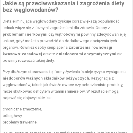
Jakie są przeciwwskazania i zagrożenia diety
bez węglowodanów?
Dieta eliminująca węglowodany zyskuje coraz większą popularność,
jednak wiąże się z licznymi zagrożeniami dla zdrowia. Osoby z
problemami nerkowymi
czy
wątrobowymi
powinny zdecydowanie jej
unikać, gdyż może to prowadzić do dodatkowego obciążenia tych
organów. Również osoby cierpiące na
zaburzenia równowagi
kwasowo-zasadowej
oraz te z
niedoborami enzymatycznymi
nie
powinny rozważać takiej diety.
Przy dłuższym stosowaniu tej formy żywienia istnieje ryzyko wystąpienia
niedoborów ważnych składników odżywczych
. Rezygnacja z
węglowodanów, takich jak świeże owoce czy pełnoziarniste produkty,
może skutkować deficytem witamin i minerałów. W rezultacie mogą
pojawić się objawy takie jak:
chroniczne zmęczenie,
bóle głowy,
problemy trawienne.