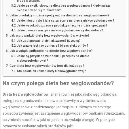
mogą wystąpić?
Jakie są skutki uboczne diety bez węglowodanów i kiedy należy
skonsultować się z lekarzem?
Jakie produkty można spożywać na diecie bez węglowodanów?
Jakie mięso, ryby i jaja są zalecane na diecie niskowęglodanowej?
Jakie wysokotłuszczowe produkty mleczne można spożywać?
Jakie owoce i warzywa niskowęglodanowe są dozwolone?
Jak wprowadzić dietę bez węglowodanów w życie?
Jak zaplanować dietę i aktywność fizyczną?
Jak ważne jest nawodnienie i bilans elektrolitów?
Jak wygląda jadłospis na diecie bez węglowodanów?
Jakie są przykładowe posiłki i przepisy na diecie
niskowęglodanowej?
Czy dieta bez węglowodanów jest dla każdego?
Kto powinien unikać diety niskowęglodanowej?
Na czym polega dieta bez węglowodanów?
Dieta bez węglowodanów
, znana również jako niskowęglodanowa,
polega na ograniczeniu lub nawet całkowitym wyeliminowaniu
węglowodanów z codziennego jadłospisu. Głównym celem tego
sposobu żywienia jest zastąpienie węglowodanów białkami i tłuszczami,
co zmienia sposób, w jaki organizm pozyskuje energię. W praktyce
oznacza to unikanie takich produktów jak: