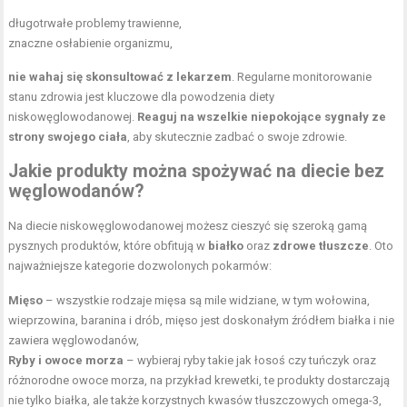
długotrwałe problemy trawienne,
znaczne osłabienie organizmu,
nie wahaj się skonsultować z lekarzem
. Regularne monitorowanie
stanu zdrowia jest kluczowe dla powodzenia diety
niskowęglowodanowej.
Reaguj na wszelkie niepokojące sygnały ze
strony swojego ciała
, aby skutecznie zadbać o swoje zdrowie.
Jakie produkty można spożywać na diecie bez
węglowodanów?
Na diecie niskowęglowodanowej możesz cieszyć się szeroką gamą
pysznych produktów, które obfitują w
białko
oraz
zdrowe tłuszcze
. Oto
najważniejsze kategorie dozwolonych pokarmów:
Mięso
– wszystkie rodzaje mięsa są mile widziane, w tym wołowina,
wieprzowina, baranina i drób, mięso jest doskonałym źródłem białka i nie
zawiera węglowodanów,
Ryby i owoce morza
– wybieraj ryby takie jak łosoś czy tuńczyk oraz
różnorodne owoce morza, na przykład krewetki, te produkty dostarczają
nie tylko białka, ale także korzystnych kwasów tłuszczowych omega-3,