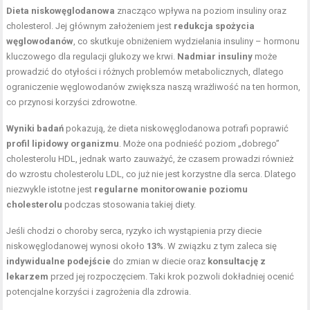
Dieta niskowęglodanowa
znacząco wpływa na poziom insuliny oraz
cholesterol. Jej głównym założeniem jest
redukcja spożycia
węglowodanów
, co skutkuje obniżeniem wydzielania insuliny – hormonu
kluczowego dla regulacji glukozy we krwi.
Nadmiar insuliny
może
prowadzić do otyłości i różnych problemów metabolicznych, dlatego
ograniczenie węglowodanów zwiększa naszą wrażliwość na ten hormon,
co przynosi korzyści zdrowotne.
Wyniki badań
pokazują, że dieta niskowęglodanowa potrafi poprawić
profil lipidowy organizmu
. Może ona podnieść poziom „dobrego”
cholesterolu HDL, jednak warto zauważyć, że czasem prowadzi również
do wzrostu cholesterolu LDL, co już nie jest korzystne dla serca. Dlatego
niezwykle istotne jest
regularne monitorowanie poziomu
cholesterolu
podczas stosowania takiej diety.
Jeśli chodzi o choroby serca, ryzyko ich wystąpienia przy diecie
niskowęglodanowej wynosi około
13%
. W związku z tym zaleca się
indywidualne podejście
do zmian w diecie oraz
konsultację z
lekarzem
przed jej rozpoczęciem. Taki krok pozwoli dokładniej ocenić
potencjalne korzyści i zagrożenia dla zdrowia.