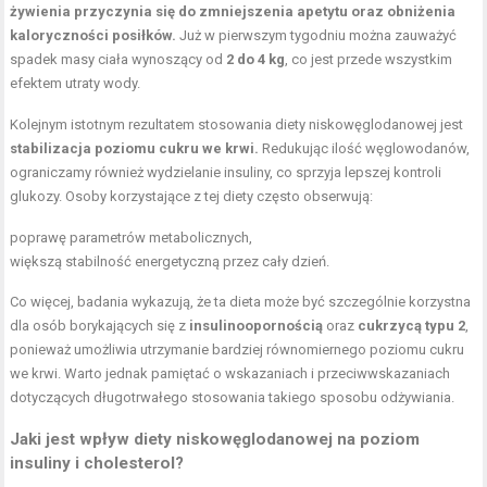
żywienia przyczynia się do zmniejszenia apetytu oraz obniżenia
kaloryczności posiłków.
Już w pierwszym tygodniu można zauważyć
spadek masy ciała wynoszący od
2 do 4 kg
, co jest przede wszystkim
efektem utraty wody.
Kolejnym istotnym rezultatem stosowania diety niskowęglodanowej jest
stabilizacja poziomu cukru we krwi.
Redukując ilość węglowodanów,
ograniczamy również wydzielanie insuliny, co sprzyja lepszej kontroli
glukozy. Osoby korzystające z tej diety często obserwują:
poprawę parametrów metabolicznych,
większą stabilność energetyczną przez cały dzień.
Co więcej, badania wykazują, że ta dieta może być szczególnie korzystna
dla osób borykających się z
insulinoopornością
oraz
cukrzycą typu 2
,
ponieważ umożliwia utrzymanie bardziej równomiernego poziomu cukru
we krwi. Warto jednak pamiętać o wskazaniach i przeciwwskazaniach
dotyczących długotrwałego stosowania takiego sposobu odżywiania.
Jaki jest wpływ diety niskowęglodanowej na poziom
insuliny i cholesterol?