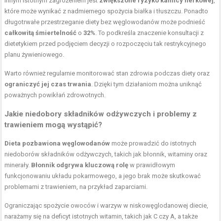
Innym istotnym zagrożeniem jest
zwiększone ryzyko kamicy nerkowej
,
które może wynikać z nadmiernego spożycia białka i tłuszczu. Ponadto
długotrwałe przestrzeganie diety bez węglowodanów może podnieść
całkowitą śmiertelność
o
32%
. To podkreśla znaczenie konsultacji z
dietetykiem przed podjęciem decyzji o rozpoczęciu tak restrykcyjnego
planu żywieniowego.
Warto również regularnie monitorować stan zdrowia podczas diety oraz
ograniczyć jej czas trwania
. Dzięki tym działaniom można uniknąć
poważnych powikłań zdrowotnych.
Jakie niedobory składników odżywczych i problemy z
trawieniem mogą wystąpić?
Dieta pozbawiona węglowodanów
może prowadzić do istotnych
niedoborów składników odżywczych, takich jak błonnik, witaminy oraz
minerały.
Błonnik odgrywa kluczową rolę
w prawidłowym
funkcjonowaniu układu pokarmowego, a jego brak może skutkować
problemami z trawieniem, na przykład zaparciami.
Ograniczając spożycie owoców i warzyw w niskowęglodanowej diecie,
narażamy się na deficyt istotnych witamin, takich jak C czy A, a także