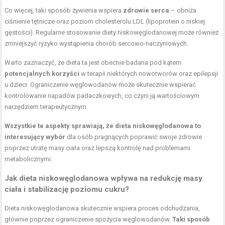
Co więcej, taki sposób żywienia wspiera
zdrowie serca
– obniża
ciśnienie tętnicze oraz poziom cholesterolu LDL (lipoprotein o niskiej
gęstości). Regularne stosowanie diety niskowęglodanowej może również
zmniejszyć ryzyko wystąpienia chorób sercowo-naczyniowych.
Warto zaznaczyć, że dieta ta jest obecnie badana pod kątem
potencjalnych korzyści
w terapii niektórych nowotworów oraz epilepsji
u dzieci. Ograniczenie węglowodanów może skutecznie wspierać
kontrolowanie napadów padaczkowych, co czyni ją wartościowym
narzędziem terapeutycznym.
Wszystkie te aspekty sprawiają, że dieta niskowęglodanowa to
interesujący wybór
dla osób pragnących poprawić swoje zdrowie
poprzez utratę masy ciała oraz lepszą kontrolę nad problemami
metabolicznymi.
Jak dieta niskowęglodanowa wpływa na redukcję masy
ciała i stabilizację poziomu cukru?
Dieta niskowęglodanowa skutecznie wspiera proces odchudzania,
głównie poprzez ograniczenie spożycia węglowodanów.
Taki sposób