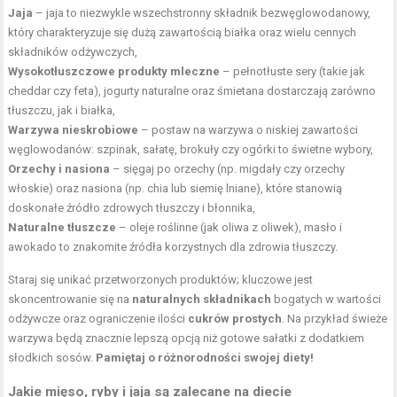
Jaja
– jaja to niezwykle wszechstronny składnik bezwęglowodanowy,
który charakteryzuje się dużą zawartością białka oraz wielu cennych
składników odżywczych,
Wysokotłuszczowe produkty mleczne
– pełnotłuste sery (takie jak
cheddar czy feta), jogurty naturalne oraz śmietana dostarczają zarówno
tłuszczu, jak i białka,
Warzywa nieskrobiowe
– postaw na warzywa o niskiej zawartości
węglowodanów: szpinak, sałatę, brokuły czy ogórki to świetne wybory,
Orzechy i nasiona
– sięgaj po orzechy (np. migdały czy
orzechy
włoskie
) oraz nasiona (np. chia lub
siemię lniane
), które stanowią
doskonałe źródło zdrowych tłuszczy i błonnika,
Naturalne tłuszcze
–
oleje roślinne
(jak oliwa z oliwek), masło i
awokado to znakomite źródła korzystnych dla zdrowia tłuszczy.
Staraj się unikać przetworzonych produktów; kluczowe jest
skoncentrowanie się na
naturalnych składnikach
bogatych w wartości
odżywcze oraz ograniczenie ilości
cukrów prostych
. Na przykład świeże
warzywa będą znacznie lepszą opcją niż gotowe sałatki z dodatkiem
słodkich sosów.
Pamiętaj o różnorodności swojej diety!
Jakie mięso, ryby i jaja są zalecane na diecie