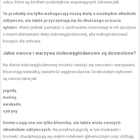
cukru, które są źródłem probiotyków wspierających
zdrowie jelit
.
Te produkty nie tylko wzbogacają naszą dietę o niezbędne składniki
odżywcze, ale także przyczyniają się do dłuższego uczucia
sytości.
Warto jednak pamiętać o zachowaniu równowagi w ich spożyciu
z innymi elementami diety niskowęglodanowej, aby maksymalizować
korzyści dla zdrowia.
Jakie owoce i warzywa niskowęglodanowe są dozwolone?
Na diecie niskowęglodanowej możesz cieszyć się owocami i warzywami,
które mają niewielką zawartość węglowodanów. Doskonałym wyborem
są owoce takie jak:
jagody
,
maliny
,
awokado
,
cytryny
.
Dostarczają one nie tylko błonnika, ale także wielu cennych
składników odżywczych.
Na przykład jagody, w tym truskawki i
borówki, charakteryzują się niskim indeksem glikemicznym oraz obfitują