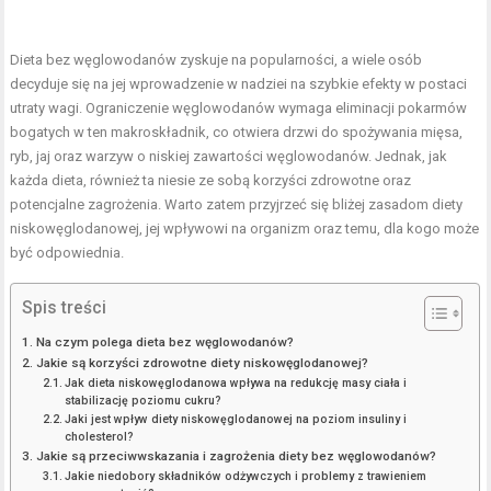
Dieta bez węglowodanów zyskuje na popularności, a wiele osób
decyduje się na jej wprowadzenie w nadziei na szybkie efekty w postaci
utraty wagi. Ograniczenie węglowodanów wymaga eliminacji pokarmów
bogatych w ten makroskładnik, co otwiera drzwi do spożywania mięsa,
ryb, jaj oraz warzyw o niskiej zawartości węglowodanów. Jednak, jak
każda dieta, również ta niesie ze sobą korzyści zdrowotne oraz
potencjalne zagrożenia. Warto zatem przyjrzeć się bliżej zasadom diety
niskowęglodanowej, jej wpływowi na organizm oraz temu, dla kogo może
być odpowiednia.
Spis treści
Na czym polega dieta bez węglowodanów?
Jakie są korzyści zdrowotne diety niskowęglodanowej?
Jak dieta niskowęglodanowa wpływa na redukcję masy ciała i
stabilizację poziomu cukru?
Jaki jest wpływ diety niskowęglodanowej na poziom insuliny i
cholesterol?
Jakie są przeciwwskazania i zagrożenia diety bez węglowodanów?
Jakie niedobory składników odżywczych i problemy z trawieniem