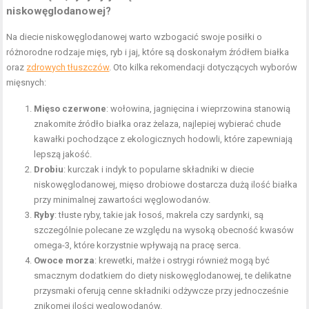
niskowęglodanowej?
Na diecie niskowęglodanowej warto wzbogacić swoje posiłki o
różnorodne rodzaje mięs, ryb i jaj, które są doskonałym źródłem białka
oraz
zdrowych tłuszczów
. Oto kilka rekomendacji dotyczących wyborów
mięsnych:
Mięso czerwone
: wołowina, jagnięcina i wieprzowina stanowią
znakomite
źródło białka
oraz żelaza, najlepiej wybierać chude
kawałki pochodzące z ekologicznych hodowli, które zapewniają
lepszą jakość.
Drobiu
: kurczak i indyk to popularne składniki w diecie
niskowęglodanowej, mięso drobiowe dostarcza dużą ilość białka
przy minimalnej zawartości węglowodanów.
Ryby
: tłuste ryby, takie jak łosoś, makrela czy sardynki, są
szczególnie polecane ze względu na wysoką obecność kwasów
omega-3, które korzystnie wpływają na pracę serca.
Owoce morza
: krewetki, małże i ostrygi również mogą być
smacznym dodatkiem do diety niskowęglodanowej, te delikatne
przysmaki oferują cenne składniki odżywcze przy jednocześnie
znikomej ilości węglowodanów.