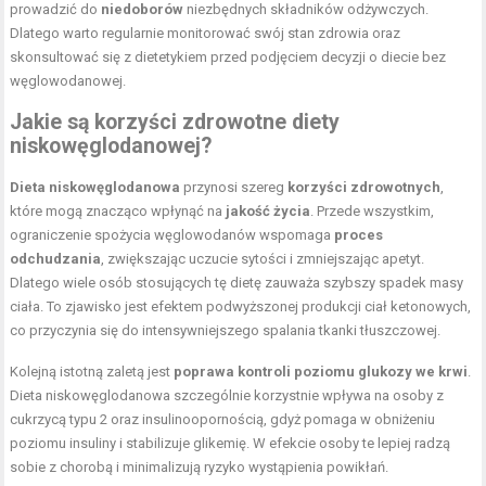
prowadzić do
niedoborów
niezbędnych składników odżywczych.
Dlatego warto regularnie monitorować swój stan zdrowia oraz
skonsultować się z dietetykiem przed podjęciem decyzji o diecie bez
węglowodanowej.
Jakie są korzyści zdrowotne diety
niskowęglodanowej?
Dieta niskowęglodanowa
przynosi szereg
korzyści zdrowotnych
,
które mogą znacząco wpłynąć na
jakość życia
. Przede wszystkim,
ograniczenie spożycia węglowodanów wspomaga
proces
odchudzania
, zwiększając uczucie sytości i zmniejszając apetyt.
Dlatego wiele osób stosujących tę dietę zauważa szybszy spadek masy
ciała. To zjawisko jest efektem podwyższonej produkcji ciał ketonowych,
co przyczynia się do intensywniejszego spalania tkanki tłuszczowej.
Kolejną istotną zaletą jest
poprawa kontroli poziomu glukozy we krwi
.
Dieta niskowęglodanowa szczególnie korzystnie wpływa na osoby z
cukrzycą typu 2 oraz insulinoopornością, gdyż pomaga w obniżeniu
poziomu insuliny i stabilizuje glikemię. W efekcie osoby te lepiej radzą
sobie z chorobą i minimalizują ryzyko wystąpienia powikłań.