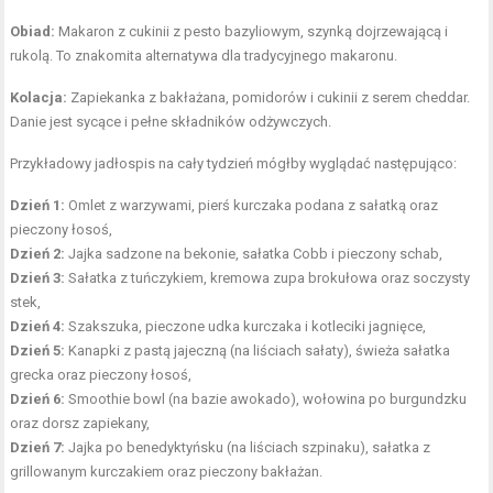
Obiad:
Makaron z cukinii z pesto bazyliowym, szynką dojrzewającą i
rukolą. To znakomita alternatywa dla tradycyjnego makaronu.
Kolacja:
Zapiekanka z bakłażana, pomidorów i cukinii z serem cheddar.
Danie jest sycące i pełne składników odżywczych.
Przykładowy jadłospis na cały tydzień mógłby wyglądać następująco:
Dzień 1:
Omlet z warzywami, pierś kurczaka podana z sałatką oraz
pieczony łosoś,
Dzień 2:
Jajka sadzone na bekonie, sałatka Cobb i pieczony schab,
Dzień 3:
Sałatka z tuńczykiem, kremowa zupa brokułowa oraz soczysty
stek,
Dzień 4:
Szakszuka, pieczone udka kurczaka i kotleciki jagnięce,
Dzień 5:
Kanapki z pastą jajeczną (na liściach sałaty), świeża sałatka
grecka oraz pieczony łosoś,
Dzień 6:
Smoothie bowl (na bazie awokado), wołowina po burgundzku
oraz dorsz zapiekany,
Dzień 7:
Jajka po benedyktyńsku (na liściach szpinaku), sałatka z
grillowanym kurczakiem oraz pieczony bakłażan.