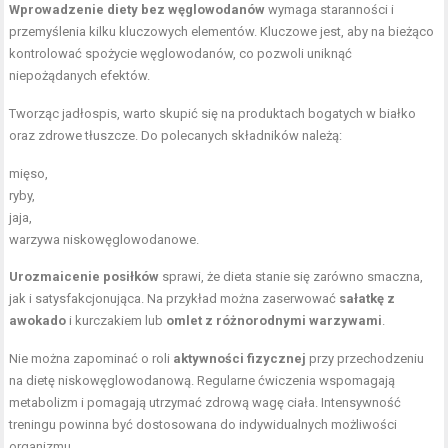
Wprowadzenie diety bez węglowodanów
wymaga staranności i
przemyślenia kilku kluczowych elementów. Kluczowe jest, aby na bieżąco
kontrolować spożycie węglowodanów, co pozwoli uniknąć
niepożądanych efektów.
Tworząc jadłospis, warto skupić się na produktach bogatych w białko
oraz zdrowe tłuszcze. Do polecanych składników należą:
mięso,
ryby,
jaja,
warzywa niskowęglowodanowe.
Urozmaicenie posiłków
sprawi, że dieta stanie się zarówno smaczna,
jak i satysfakcjonująca. Na przykład można zaserwować
sałatkę z
awokado
i kurczakiem lub
omlet z różnorodnymi warzywami
.
Nie można zapominać o roli
aktywności fizycznej
przy przechodzeniu
na dietę niskowęglowodanową. Regularne ćwiczenia wspomagają
metabolizm i pomagają utrzymać zdrową wagę ciała. Intensywność
treningu powinna być dostosowana do indywidualnych możliwości
organizmu.