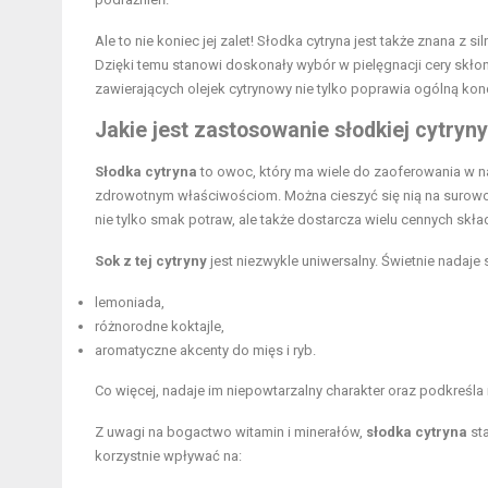
Ale to nie koniec jej zalet! Słodka cytryna jest także znana z 
Dzięki temu stanowi doskonały wybór w pielęgnacji cery skłon
zawierających olejek cytrynowy nie tylko poprawia ogólną kond
Jakie jest zastosowanie słodkiej cytryny
Słodka cytryna
to owoc, który ma wiele do zaoferowania w 
zdrowotnym właściwościom. Można cieszyć się nią na surowo
nie tylko smak potraw, ale także dostarcza wielu cennych sk
Sok z tej cytryny
jest niezwykle uniwersalny. Świetnie nadaje
lemoniada,
różnorodne koktajle,
aromatyczne akcenty do mięs i ryb.
Co więcej, nadaje im niepowtarzalny charakter oraz podkreśla
Z uwagi na bogactwo witamin i minerałów,
słodka cytryna
sta
korzystnie wpływać na: