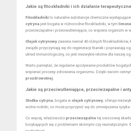
Jakie są fitoskładniki i ich działanie terapeutyczn
Fitoskładniki
to naturalne substancje chemiczne występujące 
cytryna
jest bogata w różnorodne fitoskładniki, w tym
limon
przeciwzapalne i przeciwutleniające, co wspiera organizm w 
Olejek cytrynowy
zawiera niemal 40 różnych fitoskładników, 
związki przyczyniają się do regeneracji tkanek i poprawiają
układ immunologiczny, co jest niezwykle istotne dla naszej og
Warto pamiętać, że regularne spożywanie produktów bogatyc
wspierać procesy zdrowienia organizmu. Dzięki swoim cenn
prozdrowotnej
.
Jakie są przeciwutleniające, przeciwzapalne i ant
Słodka cytryna
, bogata w
olejek cytrynowy
, oferuje niezwy
wolne rodniki, co może przyczynić się do zmniejszenia ryzyk
Co więcej, właściwości
przeciwzapalne
tej owocowej skarbn
borykających się z problemami skórnymi czy reumatycznymi.
podrażnień.