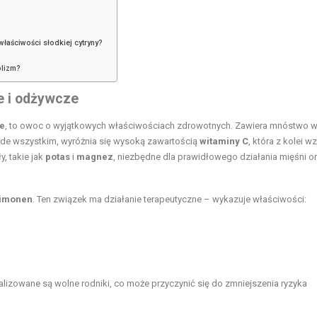
właściwości słodkiej cytryny?
olizm?
e i odżywcze
e
, to owoc o wyjątkowych właściwościach zdrowotnych. Zawiera mnóstwo wi
zede wszystkim, wyróżnia się wysoką zawartością
witaminy C
, która z kolei 
, takie jak
potas
i
magnez
, niezbędne dla prawidłowego działania mięśni o
limonen
. Ten związek ma działanie terapeutyczne – wykazuje właściwości:
izowane są wolne rodniki, co może przyczynić się do zmniejszenia ryzyka