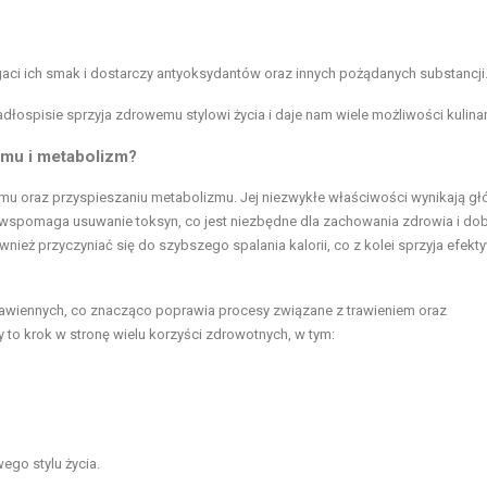
aci ich smak i dostarczy antyoksydantów oraz innych pożądanych substancji
łospisie sprzyja zdrowemu stylowi życia i daje nam wiele możliwości kulina
zmu i metabolizm?
mu oraz przyspieszaniu metabolizmu. Jej niezwykłe właściwości wynikają gł
u wspomaga usuwanie toksyn, co jest niezbędne dla zachowania zdrowia i do
nież przyczyniać się do szybszego spalania kalorii, co z kolei sprzyja efek
wiennych, co znacząco poprawia procesy związane z trawieniem oraz
 to krok w stronę wielu korzyści zdrowotnych, w tym:
go stylu życia.