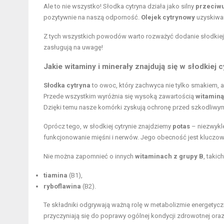
Ale to nie wszystko! Słodka cytryna działa jako silny
przeciwu
pozytywnie na naszą odporność.
Olejek cytrynowy
uzyskiwan
Z tych wszystkich powodów warto rozważyć dodanie słodkiej 
zasługują na uwagę!
Jakie
witaminy i minerały
znajdują się w słodkiej c
Słodka cytryna
to owoc, który zachwyca nie tylko smakiem, 
Przede wszystkim wyróżnia się wysoką zawartością
witaminą
Dzięki temu nasze komórki zyskują ochronę przed szkodliwym
Oprócz tego, w słodkiej cytrynie znajdziemy
potas
– niezwykle
funkcjonowanie mięśni i nerwów. Jego obecność jest kluczowa
Nie można zapomnieć o innych
witaminach z grupy B
, takich
tiamina
(B1),
ryboflawina
(B2).
Te składniki odgrywają ważną rolę w metabolizmie energetyc
przyczyniają się do poprawy ogólnej kondycji zdrowotnej or