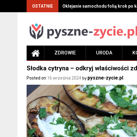
Skip
OSTATNIE
Oklejanie samochodu folią krok po kr
to
content
ZDROWIE
URODA
K
Słodka cytryna – odkryj właściwości z
pyszne-zycie.pl
Posted on
16 września 2024
by