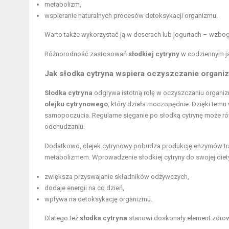
metabolizm,
wspieranie naturalnych procesów detoksykacji organizmu.
Warto także wykorzystać ją w deserach lub jogurtach – wzbog
Różnorodność zastosowań
słodkiej cytryny
w codziennym jad
Jak słodka cytryna wspiera oczyszczanie organi
Słodka cytryna
odgrywa istotną rolę w oczyszczaniu organiz
olejku cytrynowego
, który działa moczopędnie. Dzięki tem
samopoczucia. Regularne sięganie po słodką cytrynę może rów
odchudzaniu.
Dodatkowo, olejek cytrynowy pobudza produkcję enzymów tra
metabolizmem. Wprowadzenie słodkiej cytryny do swojej diety
zwiększa przyswajanie składników odżywczych,
dodaje energii na co dzień,
wpływa na detoksykację organizmu.
Dlatego też
słodka cytryna
stanowi doskonały element zdrowe