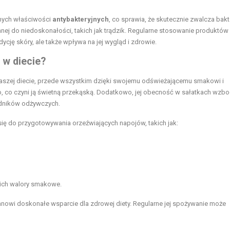
silnych właściwości
antybakteryjnych
, co sprawia, że skutecznie zwalcza bakte
nej do niedoskonałości, takich jak trądzik. Regularne stosowanie produktów
ycję skóry, ale także wpływa na jej wygląd i zdrowie.
 w diecie?
naszej diecie, przede wszystkim dzięki swojemu odświeżającemu smakowi i
, co czyni ją świetną przekąską. Dodatkowo, jej obecność w sałatkach wzb
ładników odżywczych.
 się do przygotowywania orzeźwiających napojów, takich jak:
 ich walory smakowe.
nowi doskonałe wsparcie dla zdrowej diety. Regularne jej spożywanie może