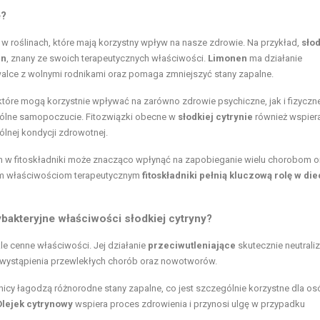
e?
w roślinach, które mają korzystny wpływ na nasze zdrowie. Na przykład,
sło
en
, znany ze swoich terapeutycznych właściwości.
Limonen
ma działanie
walce z wolnymi rodnikami oraz pomaga zmniejszyć stany zapalne.
które mogą korzystnie wpływać na zarówno zdrowie psychiczne, jak i fizyczne
 ogólne samopoczucie. Fitozwiązki obecne w
słodkiej cytrynie
również wspier
ólnej kondycji zdrowotnej.
h w fitoskładniki może znacząco wpłynąć na zapobieganie wielu chorobom o
ym właściwościom terapeutycznym
fitoskładniki pełnią kluczową rolę w die
ybakteryjne właściwości słodkiej cytryny?
kle cenne właściwości. Jej działanie
przeciwutleniające
skutecznie neutraliz
a wystąpienia przewlekłych chorób oraz nowotworów.
icy łagodzą różnorodne stany zapalne, co jest szczególnie korzystne dla os
Olejek cytrynowy
wspiera proces zdrowienia i przynosi ulgę w przypadku