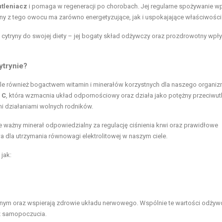
tleniacz
i pomaga w regeneracji po chorobach. Jej regularne spożywanie w
y z tego owocu ma zarówno energetyzujące, jak i uspokajające właściwości
cytryny do swojej diety – jej bogaty skład odżywczy oraz prozdrowotny wpł
ytrynie?
ale również bogactwem witamin i minerałów korzystnych dla naszego organiz
 C
, która wzmacnia układ odpornościowy oraz działa jako potężny przeciwutl
i działaniami wolnych rodników.
 ważny minerał odpowiedzialny za regulację ciśnienia krwi oraz prawidłowe
 dla utrzymania równowagi elektrolitowej w naszym ciele.
 jak:
znym oraz wspierają zdrowie układu nerwowego. Wspólnie te wartości odżyw
az samopoczucia.