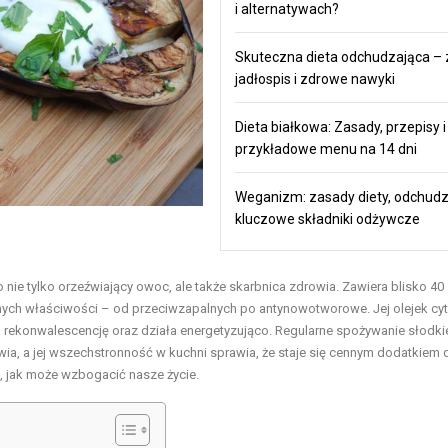
i alternatywach?
Skuteczna dieta odchudzająca – 
jadłospis i zdrowe nawyki
Dieta białkowa: Zasady, przepisy i
przykładowe menu na 14 dni
Weganizm: zasady diety, odchudz
kluczowe składniki odżywcze
nie tylko orzeźwiający owoc, ale także skarbnica zdrowia. Zawiera blisko 40
tnych właściwości – od przeciwzapalnych po antynowotworowe. Jej olejek cy
a rekonwalescencję oraz działa energetyzująco. Regularne spożywanie słodki
a, a jej wszechstronność w kuchni sprawia, że staje się cennym dodatkiem d
ć, jak może wzbogacić nasze życie.