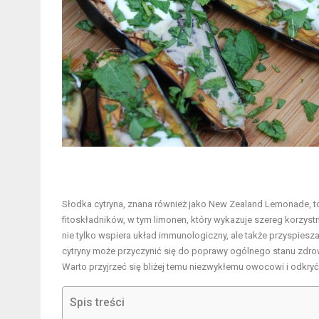
Słodka cytryna, znana również jako New Zealand Lemonade, to 
fitoskładników, w tym limonen, który wykazuje szereg korzys
nie tylko wspiera układ immunologiczny, ale także przyspiesz
cytryny może przyczynić się do poprawy ogólnego stanu zdrowi
Warto przyjrzeć się bliżej temu niezwykłemu owocowi i odkry
Spis treści