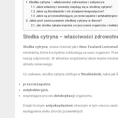
Słodka cytryna – właściwości zdrowotne i odżywcze
Jakie witaminy i minerały znajdują się w słodkiej cytrynie?
Jakie są fitoskładniki i ich działanie terapeutyczne?
Jakie są przeciwutleniające, przeciwzapalne i antybakteryjne 
Jakie jest zastosowanie słodkiej cytryny w diecie?
Jak słodka cytryna wspiera oczyszczanie organizmu i metab
Słodka cytryna – właściwości zdrowotn
Słodka cytryna
, znana również jako
New Zealand Lemonad
minerałów, które korzystnie oddziałują na nasz organizm. Pr
naszą odporność. W składzie znajdziemy także ważne minerały
układu nerwowego.
Co ciekawe, słodka cytryna obfituje w
fitoskładniki
, takie jak
przeciwzapalne
,
antybakteryjne
,
wspierające proces
detoksykacji
organizmu.
Dzięki licznym
antyoksydantom
obecnym w tym owocu neutral
wystąpienia wielu chorób przewlekłych.