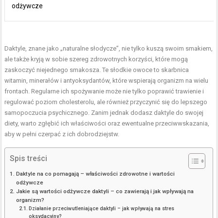
odżywcze
Daktyle, znane jako „naturalne słodycze”, nie tylko kuszą swoim smakiem,
ale także kryją w sobie szereg zdrowotnych korzyści, które mogą
zaskoczyć niejednego smakosza. Te słodkie owoce to skarbnica
witamin, minerałów i antyoksydantów, które wspierają organizm na wielu
frontach. Regularne ich spożywanie może nie tylko poprawić trawienie i
regulować poziom cholesterolu, ale również przyczynić się do lepszego
samopoczucia psychicznego. Zanim jednak dodasz daktyle do swojej
diety, warto zgłębić ich właściwości oraz ewentualne przeciwwskazania,
aby w pełni czerpać z ich dobrodziejstw.
Spis treści
Daktyle na co pomagają – właściwości zdrowotne i wartości
odżywcze
Jakie są wartości odżywcze daktyli – co zawierają i jak wpływają na
organizm?
Działanie przeciwutleniające daktyli – jak wpływają na stres
oksydacyjny?