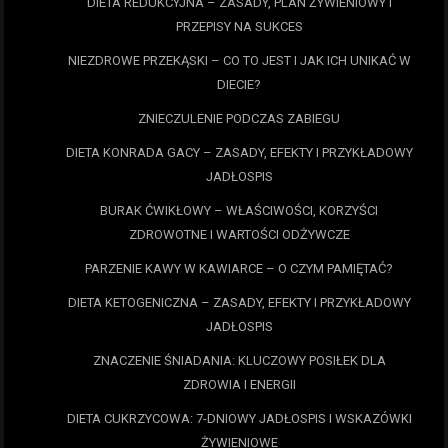
DIETA REDUKCYJNA – ZASADY, PLAN ŻYWIENIOWY I
PRZEPISY NA SUKCES
NIEZDROWE PRZEKĄSKI – CO TO JEST I JAK ICH UNIKAĆ W
DIECIE?
ZNIECZULENIE PODCZAS ZABIEGU
DIETA KONRADA GACY – ZASADY, EFEKTY I PRZYKŁADOWY
JADŁOSPIS
BURAK ĆWIKŁOWY – WŁAŚCIWOŚCI, KORZYŚCI
ZDROWOTNE I WARTOŚCI ODŻYWCZE
PARZENIE KAWY W KAWIARCE – O CZYM PAMIĘTAĆ?
DIETA KETOGENICZNA – ZASADY, EFEKTY I PRZYKŁADOWY
JADŁOSPIS
ZNACZENIE ŚNIADANIA: KLUCZOWY POSIŁEK DLA
ZDROWIA I ENERGII
DIETA CUKRZYCOWA: 7-DNIOWY JADŁOSPIS I WSKAZÓWKI
ŻYWIENIOWE