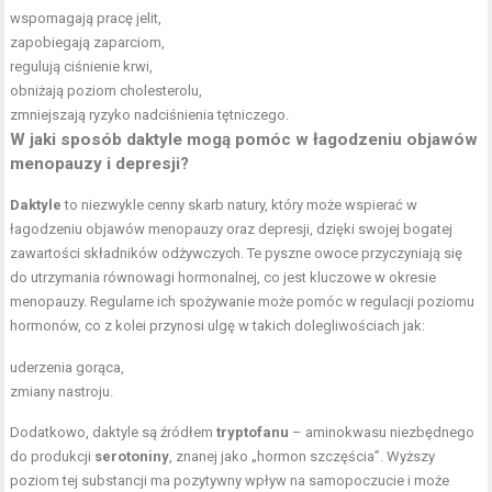
wspomagają pracę jelit,
zapobiegają zaparciom,
regulują ciśnienie krwi,
obniżają poziom cholesterolu,
zmniejszają ryzyko nadciśnienia tętniczego.
W jaki sposób daktyle mogą pomóc w łagodzeniu objawów
menopauzy i depresji?
Daktyle
to niezwykle cenny skarb natury, który może wspierać w
łagodzeniu objawów menopauzy oraz depresji, dzięki swojej bogatej
zawartości składników odżywczych. Te pyszne owoce przyczyniają się
do utrzymania równowagi hormonalnej, co jest kluczowe w okresie
menopauzy. Regularne ich spożywanie może pomóc w regulacji poziomu
hormonów, co z kolei przynosi ulgę w takich dolegliwościach jak:
uderzenia gorąca,
zmiany nastroju.
Dodatkowo, daktyle są źródłem
tryptofanu
– aminokwasu niezbędnego
do produkcji
serotoniny
, znanej jako „hormon szczęścia”. Wyższy
poziom tej substancji ma pozytywny wpływ na samopoczucie i może