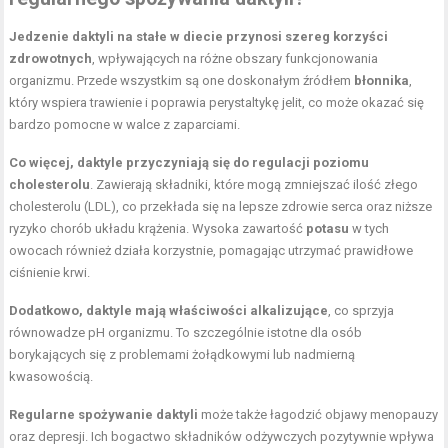
Jedzenie daktyli na stałe w diecie przynosi szereg korzyści
zdrowotnych
, wpływających na różne obszary funkcjonowania
organizmu. Przede wszystkim są one doskonałym źródłem
błonnika
,
który wspiera trawienie i poprawia perystaltykę jelit, co może okazać się
bardzo pomocne w walce z zaparciami.
Co więcej, daktyle przyczyniają się do regulacji poziomu
cholesterolu
. Zawierają składniki, które mogą zmniejszać ilość złego
cholesterolu (LDL), co przekłada się na lepsze zdrowie serca oraz niższe
ryzyko chorób układu krążenia. Wysoka zawartość
potasu
w tych
owocach również działa korzystnie, pomagając utrzymać prawidłowe
ciśnienie krwi.
Dodatkowo, daktyle mają właściwości alkalizujące
, co sprzyja
równowadze pH organizmu. To szczególnie istotne dla osób
borykających się z problemami żołądkowymi lub nadmierną
kwasowością.
Regularne spożywanie daktyli
może także łagodzić objawy menopauzy
oraz depresji. Ich bogactwo składników odżywczych pozytywnie wpływa