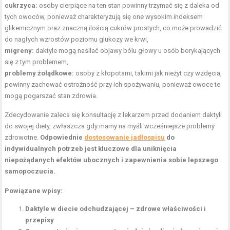
cukrzyca:
osoby cierpiące na ten stan powinny trzymać się z daleka od
tych owoców, ponieważ charakteryzują się one wysokim indeksem
glikemicznym oraz znaczną ilością cukrów prostych, co może prowadzić
do nagłych wzrostów poziomu glukozy we krwi,
migreny:
daktyle mogą nasilać objawy bólu głowy u osób borykających
się z tym problemem,
problemy żołądkowe:
osoby z kłopotami, takimi jak nieżyt czy wzdęcia,
powinny zachować ostrożność przy ich spożywaniu, ponieważ owoce te
mogą pogarszać stan zdrowia.
Zdecydowanie zaleca się konsultację z lekarzem przed dodaniem daktyli
do swojej diety, zwłaszcza gdy mamy na myśli wcześniejsze problemy
zdrowotne.
Odpowiednie
dostosowanie jadłospisu
do
indywidualnych potrzeb jest kluczowe dla uniknięcia
niepożądanych efektów ubocznych i zapewnienia sobie lepszego
samopoczucia.
Powiązane wpisy:
Daktyle w diecie odchudzającej – zdrowe właściwości i
przepisy