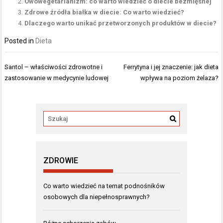
Owowegetarianizm: co warto wiedzieć o diecie bezmięsnej
Zdrowe źródła białka w diecie: Co warto wiedzieć?
Dlaczego warto unikać przetworzonych produktów w diecie?
Posted in
Dieta
Nawigacja
Santol – właściwości zdrowotne i
Ferrytyna i jej znaczenie: jak dieta
wpisu
zastosowanie w medycynie ludowej
wpływa na poziom żelaza?
ZDROWIE
Co warto wiedzieć na temat podnośników
osobowych dla niepełnosprawnych?