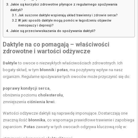
Jakie są korzyści zdrowotne płynące z regularnego spożywania
daktyli?
Jak suszone daktyle wspierają układ trawienny i zdrowie serca?
W jaki sposób daktyle mogą pomóc w łagodzeniu objawów
menopauzy i depresji?
Jakie są przeciwwskazania do spożywania daktyli?
Daktyle na co pomagają – właściwości
zdrowotne i wartości odżywcze
Daktyle
to owoce o niezwykłych właściwościach zdrowotnych. Ich
bogaty skład, w tym
błonnik
i
potas
, ma pozytywny wpływ na nasz
organizm. Regularne spożywanie tych owoców może przyczynić się do:
poprawy kondycji serca
,
obniżenia poziomu
cholesterolu
,
zmniejszenia
ciśnienia krwi
.
Wartości odżywcze daktyli są naprawdę imponujące. Dostarczają one
znaczną ilość
błonnika
, co wspomaga prawidłowe trawienie i zapobiega
zaparciom.
Potas
zawarty w tych owocach odgrywa kluczową rolę w: