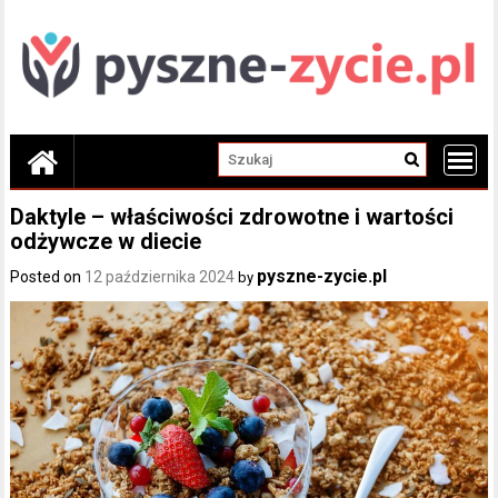
Skip
to
content
Daktyle – właściwości zdrowotne i wartości
odżywcze w diecie
pyszne-zycie.pl
Posted on
12 października 2024
by