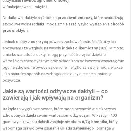
utrzymaniu
równowagi elektrolitowej
,
w funkcjonowaniu
mięśni
.
Dodatkowo, daktyle są źródłem
przeciwutleniaczy
, które neutralizują
szkodliwe wolne rodniki i mogą zmniejszać ryzyko wystąpienia
chorób
przewlekłych
.
Jednak osoby z
cukrzycą
powinny zachować ostrożność przy ich
spożywaniu ze względu na wysoki
indeks glikemiczny
(103). Mimo to,
umiarkowane ilości daktyli mogą przynieść korzyści dzięki ich
wartościom energetycznym oraz składnikom odżywczym wspierającym
ogólne zdrowie. Te owoce są cenione nie tylko za swój smak, ale także
jako naturalny sposób na wzbogacenie diety o cenne substancje
odżywcze.
Jakie są wartości odżywcze daktyli – co
zawierają i jak wpływają na organizm?
Daktyle
to wyjątkowe owoce, które mogą przynieść wiele korzyści
zdrowotnych dzięki swoim wartościom odżywczym. W każdym 100
gramowym kawałku daktyli znajduje się około
8,7 g błonnika
, który
wspomaga prawidłowe działanie układu trawiennego i pomaga w