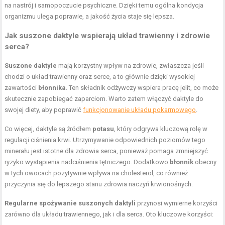
na nastrój i samopoczucie psychiczne. Dzięki temu ogólna kondycja
organizmu ulega poprawie, a jakość życia staje się lepsza.
Jak suszone daktyle wspierają układ trawienny i zdrowie
serca?
Suszone daktyle
mają korzystny wpływ na zdrowie, zwłaszcza jeśli
chodzi o układ trawienny oraz serce, a to głównie dzięki wysokiej
zawartości
błonnika
. Ten składnik odżywczy wspiera pracę jelit, co może
skutecznie zapobiegać zaparciom. Warto zatem włączyć daktyle do
swojej diety, aby poprawić
funkcjonowanie układu pokarmowego
.
Co więcej, daktyle są źródłem
potasu
, który odgrywa kluczową rolę w
regulacji ciśnienia krwi. Utrzymywanie odpowiednich poziomów tego
minerału jest istotne dla zdrowia serca, ponieważ pomaga zmniejszyć
ryzyko wystąpienia nadciśnienia tętniczego. Dodatkowo
błonnik
obecny
w tych owocach pozytywnie wpływa na cholesterol, co również
przyczynia się do lepszego stanu zdrowia naczyń krwionośnych.
Regularne spożywanie suszonych daktyli
przynosi wymierne korzyści
zarówno dla układu trawiennego, jak i dla serca. Oto kluczowe korzyści: