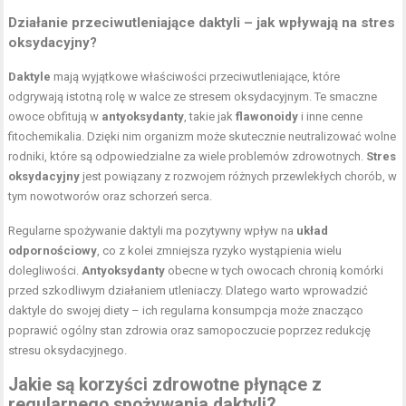
Działanie przeciwutleniające daktyli – jak wpływają na stres
oksydacyjny?
Daktyle
mają wyjątkowe właściwości przeciwutleniające, które
odgrywają istotną rolę w walce ze stresem oksydacyjnym. Te smaczne
owoce obfitują w
antyoksydanty
, takie jak
flawonoidy
i inne cenne
fitochemikalia. Dzięki nim organizm może skutecznie neutralizować wolne
rodniki, które są odpowiedzialne za wiele problemów zdrowotnych.
Stres
oksydacyjny
jest powiązany z rozwojem różnych przewlekłych chorób, w
tym nowotworów oraz schorzeń serca.
Regularne spożywanie daktyli ma pozytywny wpływ na
układ
odpornościowy
, co z kolei zmniejsza ryzyko wystąpienia wielu
dolegliwości.
Antyoksydanty
obecne w tych owocach chronią komórki
przed szkodliwym działaniem utleniaczy. Dlatego warto wprowadzić
daktyle do swojej diety – ich regularna konsumpcja może znacząco
poprawić ogólny stan zdrowia oraz samopoczucie poprzez redukcję
stresu oksydacyjnego.
Jakie są korzyści zdrowotne płynące z
regularnego spożywania daktyli?