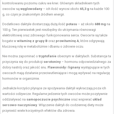
kontrolowaniu poziomu cukru we krwi. Głównym składnikiem tych
owoców są
węglowodany
– ich ilość wynosi około
65,3 g
na każde 100
g, co czyni je znakomitym źródłem energii.
Dodatkowo daktyle dostarczają dużą ilość
potasu
– aż około
688 mg
na
100 g. Ten pierwiastek jest niezbędny do utrzymania równowagi
elektrolitowej oraz zdrowego funkcjonowania serca. Owoce te są także
bogate w
witaminę z grupy B
oraz
prowitaminę A
, które odgrywają
kluczową rolę w metabolizmie i dbaniu o zdrowie oczu.
Nie można zapominać o
tryptofanie
obecnym w daktylach. Substancja ta
przyczynia się do produkcji
serotoniny
– hormonu odpowiedzialnego za
dobry nastrój oraz jakość snu.
Flawonoidy
i
lignany
występujące w tych
owocach mają działanie przeciwutleniające i mogą wpływać na regulację
hormonów w organizmie.
Jednakże korzyści płynące ze spożywania daktyli wykraczają poza ich
wartości odżywcze. Regularne jedzenie tych owoców może pozytywnie
oddziaływać na
samopoczucie psychiczne
oraz wspierać
układ
sercowo-naczyniowy
. Włączenie daktyli do codziennej diety może
przynieść wiele korzystnych efektów dla zdrowia.