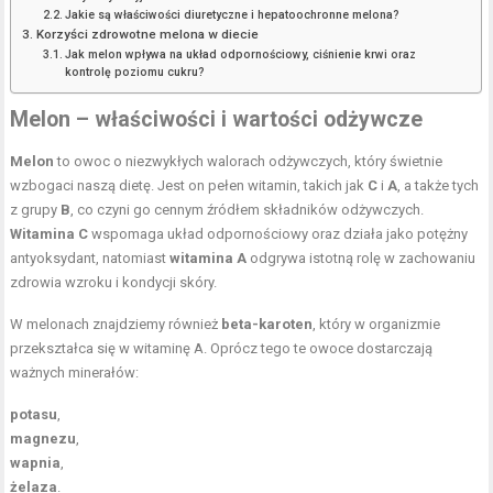
Jakie są właściwości diuretyczne i hepatoochronne melona?
Korzyści zdrowotne melona w diecie
Jak melon wpływa na układ odpornościowy, ciśnienie krwi oraz
kontrolę poziomu cukru?
Melon – właściwości i wartości odżywcze
Melon
to owoc o niezwykłych walorach odżywczych, który świetnie
wzbogaci naszą dietę. Jest on pełen witamin, takich jak
C
i
A
, a także tych
z grupy
B
, co czyni go cennym źródłem składników odżywczych.
Witamina C
wspomaga układ odpornościowy oraz działa jako potężny
antyoksydant, natomiast
witamina A
odgrywa istotną rolę w zachowaniu
zdrowia wzroku i kondycji skóry.
W melonach znajdziemy również
beta-karoten
, który w organizmie
przekształca się w witaminę A. Oprócz tego te owoce dostarczają
ważnych minerałów:
potasu
,
magnezu
,
wapnia
,
żelaza
.