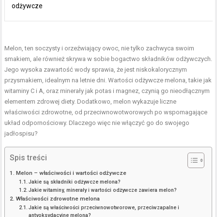
odżywcze
Melon, ten soczysty i orzeźwiający owoc, nie tylko zachwyca swoim
smakiem, ale również skrywa w sobie bogactwo składników odżywczych.
Jego wysoka zawartość wody sprawia, że jest niskokalorycznym
przysmakiem, idealnym na letnie dni. Wartości odżywcze melona, takie jak
witaminy C i A, oraz minerały jak potas i magnez, czynią go nieodłącznym
elementem zdrowej diety. Dodatkowo, melon wykazuje liczne
właściwości zdrowotne, od przeciwnowotworowych po wspomagające
układ odpornościowy. Dlaczego więc nie włączyć go do swojego
jadłospisu?
Spis treści
Melon – właściwości i wartości odżywcze
Jakie są składniki odżywcze melona?
Jakie witaminy, minerały i wartości odżywcze zawiera melon?
Właściwości zdrowotne melona
Jakie są właściwości przeciwnowotworowe, przeciwzapalne i
antyoksydacyjne melona?