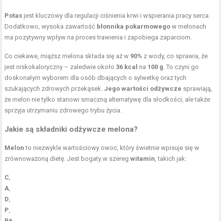
Potas
jest kluczowy dla regulacji ciśnienia krwi i wspierania pracy serca.
Dodatkowo, wysoka zawartość
błonnika pokarmowego
w melonach
ma pozytywny wpływ na proces trawienia i zapobiega zaparciom.
Co ciekawe, miąższ melona składa się aż w
90%
z wody, co sprawia, że
jest niskokaloryczny – zaledwie około
36 kcal
na
100 g
. To czyni go
doskonałym wyborem dla osób dbających o sylwetkę oraz tych
szukających zdrowych przekąsek.
Jego wartości odżywcze
sprawiają,
że melon nie tylko stanowi smaczną alternatywę dla słodkości, ale także
sprzyja utrzymaniu zdrowego trybu życia.
Jakie są
składniki odżywcze
melona?
Melon
to niezwykle wartościowy owoc, który świetnie wpisuje się w
zrównoważoną dietę. Jest bogaty w szereg
witamin
, takich jak:
C
,
A
,
D
,
P
,
B6
.