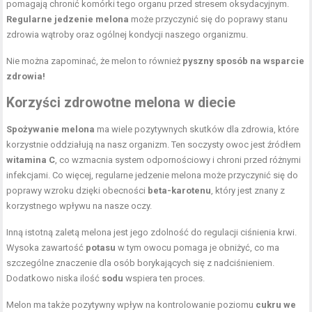
pomagają chronić komórki tego organu przed stresem oksydacyjnym.
Regularne jedzenie melona
może przyczynić się do poprawy stanu
zdrowia wątroby oraz ogólnej kondycji naszego organizmu.
Nie można zapominać, że melon to również
pyszny sposób na wsparcie
zdrowia!
Korzyści zdrowotne melona w diecie
Spożywanie melona
ma wiele pozytywnych skutków dla zdrowia, które
korzystnie oddziałują na nasz organizm. Ten soczysty owoc jest źródłem
witamina C
, co wzmacnia system odpornościowy i chroni przed różnymi
infekcjami. Co więcej, regularne jedzenie melona może przyczynić się do
poprawy wzroku dzięki obecności
beta-karotenu
, który jest znany z
korzystnego wpływu na nasze oczy.
Inną istotną zaletą melona jest jego zdolność do regulacji ciśnienia krwi.
Wysoka zawartość
potasu
w tym owocu pomaga je obniżyć, co ma
szczególne znaczenie dla osób borykających się z nadciśnieniem.
Dodatkowo niska ilość
sodu
wspiera ten proces.
Melon ma także pozytywny wpływ na kontrolowanie poziomu
cukru we