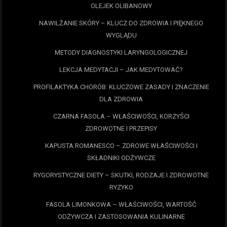
OLEJEK OLIBANOWY
NAWILŻANIE SKÓRY – KLUCZ DO ZDROWIA I PIĘKNEGO
WYGLĄDU
METODY DIAGNOSTYKI LARYNGOLOGICZNEJ
LEKCJA MEDYTACJI – JAK MEDYTOWAĆ?
PROFILAKTYKA CHORÓB: KLUCZOWE ZASADY I ZNACZENIE
DLA ZDROWIA
CZARNA FASOLA – WŁAŚCIWOŚCI, KORZYŚCI
ZDROWOTNE I PRZEPISY
KAPUSTA ROMANESCO – ZDROWE WŁAŚCIWOŚCI I
SKŁADNIKI ODŻYWCZE
RYGORYSTYCZNE DIETY – SKUTKI, RODZAJE I ZDROWOTNE
RYZYKO
FASOLA LIMONKOWA – WŁAŚCIWOŚCI, WARTOŚĆ
ODŻYWCZA I ZASTOSOWANIA KULINARNE