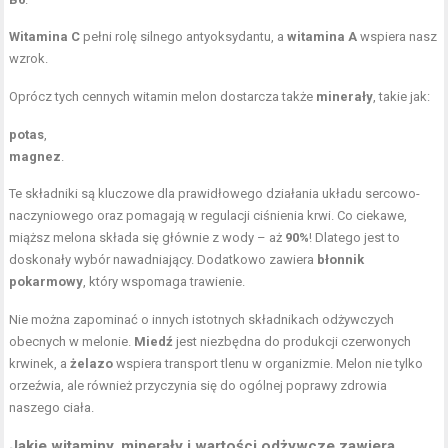
Witamina C
pełni rolę silnego antyoksydantu, a
witamina A
wspiera nasz
wzrok.
Oprócz tych cennych witamin melon dostarcza także
minerały
, takie jak:
potas
,
magnez
.
Te składniki są kluczowe dla prawidłowego działania układu sercowo-
naczyniowego oraz pomagają w regulacji ciśnienia krwi. Co ciekawe,
miąższ melona składa się głównie z wody – aż
90%
! Dlatego jest to
doskonały wybór nawadniający. Dodatkowo zawiera
błonnik
pokarmowy
, który wspomaga trawienie.
Nie można zapominać o innych istotnych składnikach odżywczych
obecnych w melonie.
Miedź
jest niezbędna do produkcji czerwonych
krwinek, a
żelazo
wspiera transport tlenu w organizmie. Melon nie tylko
orzeźwia, ale również przyczynia się do ogólnej poprawy zdrowia
naszego ciała.
Jakie witaminy, minerały i wartości odżywcze zawiera