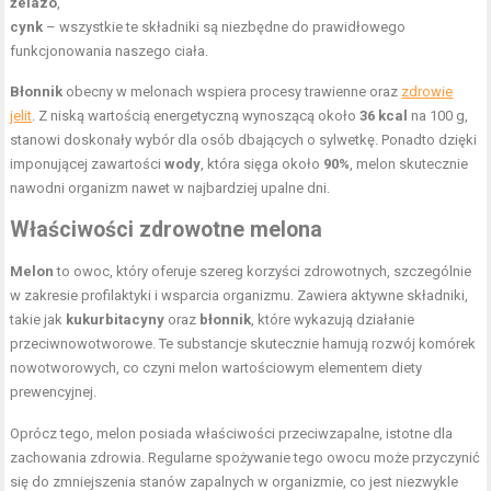
żelazo
,
cynk
– wszystkie te składniki są niezbędne do prawidłowego
funkcjonowania naszego ciała.
Błonnik
obecny w melonach wspiera procesy trawienne oraz
zdrowie
jelit
. Z niską wartością energetyczną wynoszącą około
36 kcal
na 100 g,
stanowi doskonały wybór dla osób dbających o sylwetkę. Ponadto dzięki
imponującej zawartości
wody
, która sięga około
90%
, melon skutecznie
nawodni organizm nawet w najbardziej upalne dni.
Właściwości zdrowotne melona
Melon
to owoc, który oferuje szereg korzyści zdrowotnych, szczególnie
w zakresie profilaktyki i wsparcia organizmu. Zawiera aktywne składniki,
takie jak
kukurbitacyny
oraz
błonnik
, które wykazują działanie
przeciwnowotworowe. Te substancje skutecznie hamują rozwój komórek
nowotworowych, co czyni melon wartościowym elementem diety
prewencyjnej.
Oprócz tego, melon posiada właściwości przeciwzapalne, istotne dla
zachowania zdrowia. Regularne spożywanie tego owocu może przyczynić
się do zmniejszenia stanów zapalnych w organizmie, co jest niezwykle