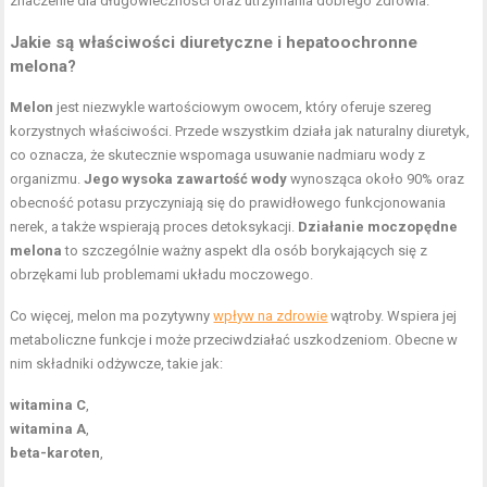
znaczenie dla długowieczności oraz utrzymania dobrego zdrowia.
Jakie są właściwości diuretyczne i hepatoochronne
melona?
Melon
jest niezwykle wartościowym owocem, który oferuje szereg
korzystnych właściwości. Przede wszystkim działa jak naturalny diuretyk,
co oznacza, że skutecznie wspomaga usuwanie nadmiaru wody z
organizmu.
Jego wysoka zawartość wody
wynosząca około 90% oraz
obecność potasu przyczyniają się do prawidłowego funkcjonowania
nerek, a także wspierają proces detoksykacji.
Działanie moczopędne
melona
to szczególnie ważny aspekt dla osób borykających się z
obrzękami lub problemami układu moczowego.
Co więcej, melon ma pozytywny
wpływ na zdrowie
wątroby. Wspiera jej
metaboliczne funkcje i może przeciwdziałać uszkodzeniom. Obecne w
nim składniki odżywcze, takie jak:
witamina C
,
witamina A
,
beta-karoten
,