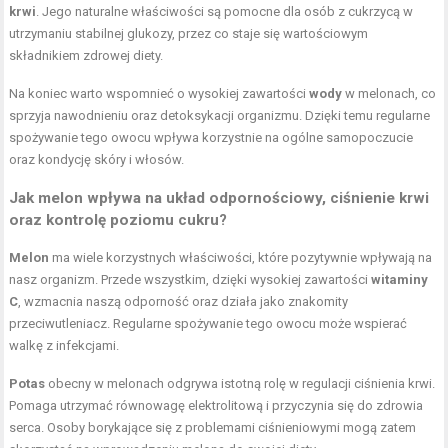
krwi
. Jego naturalne właściwości są pomocne dla osób z cukrzycą w
utrzymaniu stabilnej glukozy, przez co staje się wartościowym
składnikiem zdrowej diety.
Na koniec warto wspomnieć o wysokiej zawartości
wody
w melonach, co
sprzyja nawodnieniu oraz detoksykacji organizmu. Dzięki temu regularne
spożywanie tego owocu wpływa korzystnie na ogólne samopoczucie
oraz kondycję skóry i włosów.
Jak melon wpływa na układ odpornościowy, ciśnienie krwi
oraz kontrolę poziomu cukru?
Melon
ma wiele korzystnych właściwości, które pozytywnie wpływają na
nasz organizm. Przede wszystkim, dzięki wysokiej zawartości
witaminy
C
, wzmacnia naszą odporność oraz działa jako znakomity
przeciwutleniacz. Regularne spożywanie tego owocu może wspierać
walkę z infekcjami.
Potas
obecny w melonach odgrywa istotną rolę w regulacji ciśnienia krwi.
Pomaga utrzymać równowagę elektrolitową i przyczynia się do zdrowia
serca. Osoby borykające się z problemami ciśnieniowymi mogą zatem