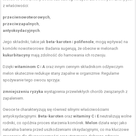
z właściwości:
przeciwnowotworowych
,
przeciwzapalnych
,
antyoksydacyjnych
.
Jego składniki, takie jak
beta-karoten
i
polifenole
, mogą wpływać na
komórki nowotworowe. Badania sugerują, że obecne w melonach
kukurbitacyny
mają zdolność do hamowania ich rozwoju.
Dzięki
witaminom C
i
A
oraz innym cennym składnikom odżywczym
melon skutecznie redukuje stany zapalne w organizmie. Regularne
spożywanie tego owocu sprzyja:
zmniejszeniu ryzyka
wystąpienia przewlekłych chorób związanych z
zapaleniem.
Owoce te charakteryzują się również silnymi właściwościami
antyoksydacyjnymi.
Beta-karoten
oraz
witaminy C
i
E
neutralizują wolne
rodniki, co opóźnia proces starzenia komórek.
Melon
działa więc jako
naturalna bariera przed uszkodzeniami oksydacyjnymi, co ma kluczowe