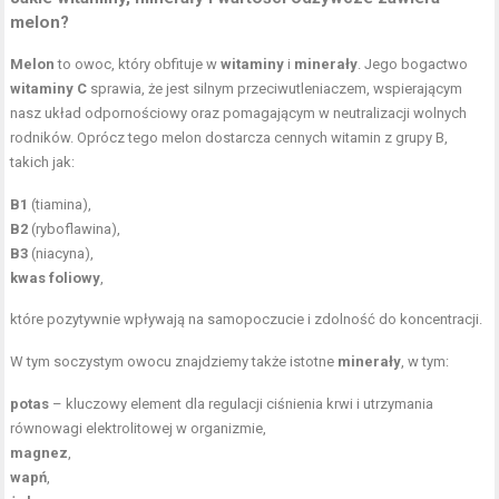
melon?
Melon
to owoc, który obfituje w
witaminy
i
minerały
. Jego bogactwo
witaminy C
sprawia, że jest silnym przeciwutleniaczem, wspierającym
nasz układ odpornościowy oraz pomagającym w neutralizacji wolnych
rodników. Oprócz tego melon dostarcza cennych witamin z grupy B,
takich jak:
B1
(tiamina),
B2
(ryboflawina),
B3
(niacyna),
kwas foliowy
,
które pozytywnie wpływają na samopoczucie i zdolność do koncentracji.
W tym soczystym owocu znajdziemy także istotne
minerały
, w tym:
potas
– kluczowy element dla regulacji ciśnienia krwi i utrzymania
równowagi elektrolitowej w organizmie,
magnez
,
wapń
,