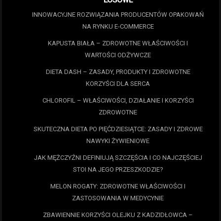
INNOWACYJNE ROZWIĄZANIA PRODUCENTÓW OPAKOWAŃ
NA RYNKU E-COMMERCE
KAPUSTA BIAŁA – ZDROWOTNE WŁAŚCIWOŚCI I
WARTOŚCI ODŻYWCZE
DIETA DASH – ZASADY, PRODUKTY I ZDROWOTNE
KORZYŚCI DLA SERCA
CHLOROFIL – WŁAŚCIWOŚCI, DZIAŁANIE I KORZYŚCI
ZDROWOTNE
SKUTECZNA DIETA PO PIĘĆDZIESIĄTCE: ZASADY I ZDROWE
NAWYKI ŻYWIENIOWE
JAK MĘŻCZYŹNI DEFINIUJĄ SZCZĘŚCIA I CO NAJCZĘŚCIEJ
STOI NA JEGO PRZESZKODZIE?
MELON ROGATY: ZDROWOTNE WŁAŚCIWOŚCI I
ZASTOSOWANIA W MEDYCYNIE
ZBAWIENNIE KORZYŚCI OLEJKU Z KADZIDŁOWCA –