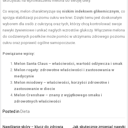
skorzystać na wprowadzeniu melona do swojej diety.
Co więcej, melon charakteryzuje się
niskim indeksem glikemicznym
, co
sprzyja stabilizacji poziomu cukru we krwi. Dzięki temu jest doskonałym
wyborem dla osób z cukrzycą oraz tych, którzy chcą kontrolować swoje
nawyki żywieniowe i unikać nagłych wzrostów glukozy. Włączenie melona
do codziennych posiłków może pomóc w utrzymaniu zdrowego poziomu
cukru oraz poprawić ogólne samopoczucie.
Powiązane wpisy:
Melon Santa Claus – właściwości, wartość odżywcza i smak
Melon rogaty: zdrowotne właściwości i zastosowania w
medycynie
Melon miodowy – właściwości, korzyści zdrowotne i
zastosowanie w diecie
Melon Crenshaw – znany z wyjątkowego smaku i
zdrowotnych właściwości
Posted in
Dieta
Nawigacja
Nawilżanie skóry – klucz do zdrowia
Jak skutecznie zmieniać nawyki