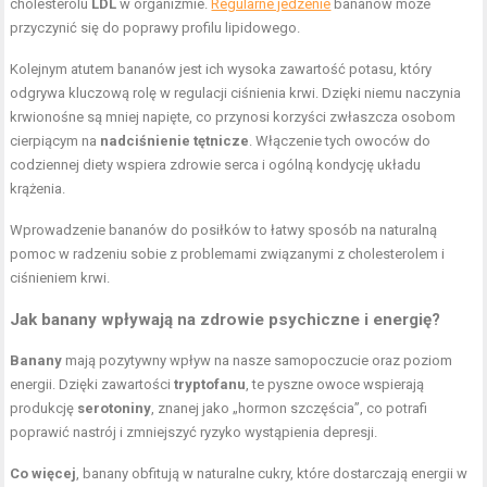
cholesterolu
LDL
w organizmie.
Regularne jedzenie
bananów może
przyczynić się do poprawy profilu lipidowego.
Kolejnym atutem bananów jest ich wysoka zawartość potasu, który
odgrywa kluczową rolę w regulacji ciśnienia krwi. Dzięki niemu naczynia
krwionośne są mniej napięte, co przynosi korzyści zwłaszcza osobom
cierpiącym na
nadciśnienie tętnicze
. Włączenie tych owoców do
codziennej diety wspiera zdrowie serca i ogólną kondycję układu
krążenia.
Wprowadzenie bananów do posiłków to łatwy sposób na naturalną
pomoc w radzeniu sobie z problemami związanymi z cholesterolem i
ciśnieniem krwi.
Jak banany wpływają na zdrowie psychiczne i energię?
Banany
mają pozytywny wpływ na nasze samopoczucie oraz poziom
energii. Dzięki zawartości
tryptofanu
, te pyszne owoce wspierają
produkcję
serotoniny
, znanej jako „hormon szczęścia”, co potrafi
poprawić nastrój i zmniejszyć ryzyko wystąpienia depresji.
Co więcej
, banany obfitują w naturalne cukry, które dostarczają energii w