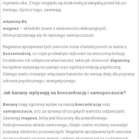
mgnieniu oka. Z tego względu są doskonałą przekąską przed lub po
treningu. Oprócz tego, zawierają:
witaminę B6
,
magnez
– składniki znane z właściwości relaksacyjnych,
które przyczyniają się do lepszego samopoczucia.
Regularne spożywanie tych owoców może również pomóc w walce z
bezsennością
, co czyni je idealnym wyborem na wieczorną kolację.
Dodatkowo ich odżywcze właściwości, takie jak obecność
dopaminy
,
korzystnie wpływają na pamięć oraz ogólną kondycję psychiczną.
Dlatego warto rozważyć włączenie bananów do swojej diety dla poprawy
zdrowia psychicznego i energetycznego.
Jak banany wpływają na koncentrację i samopoczucie?
Banany
mają ogromny wpływ na naszą
koncentrację
oraz
samopoczucie
, a to za sprawą ich bogatych wartości odżywczych.
Zawierają
magnez
, który jest kluczowy dla prawidłowego
funkcjonowania układu nerwowego, dzięki czemu możemy zauważyć
poprawę zdolności poznawczych. Regularne spożywanie tych owoców
może podnieść poziom energii i ułatwić skupienie się na codziennych