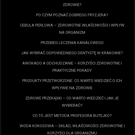
ZDROWIE?
PO CZYM POZNAĆ DOBREGO FRYZJERA?
CEBULA PERŁOWA – ZDROWOTNE WŁAŚCIWOŚCI I WPŁYW
NA ORGANIZM
PRZEBIEG LECZENIA KANAŁOWEGO
JAK WYBRAĆ ODPOWIEDNIEGO DENTYSTĘ W KRAKOWIE?
AWOKADO A ODCHUDZANIE – KORZYŚCI ZDROWOTNE I
PRAKTYCZNE PORADY
PRODUKTY PRZETWORZONE: CO WARTO WIEDZIEĆ O ICH
WPŁYWIE NA ZDROWIE
ZDROWE PRZEKĄSKI – CO WARTO WIEDZIEĆ I JAK JE
WYBIERAĆ?
CO TO JEST METODA PROFESORA BUTEJKO?
WODA KOKOSOWA – SKŁAD, WŁAŚCIWOŚCI ZDROWOTNE I
KORZYŚCI DLA ORGANIZMU