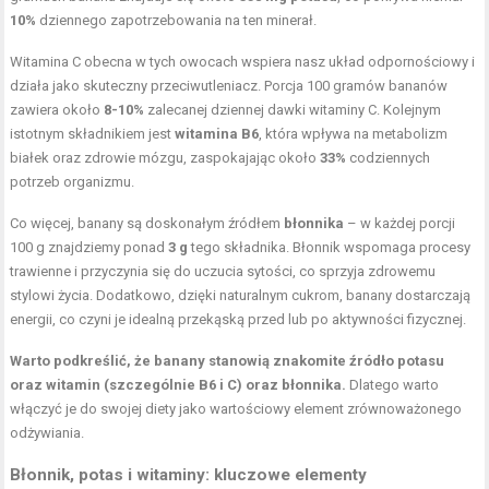
10%
dziennego zapotrzebowania na ten minerał.
Witamina C obecna w tych owocach wspiera nasz układ odpornościowy i
działa jako skuteczny przeciwutleniacz. Porcja 100 gramów bananów
zawiera około
8-10%
zalecanej dziennej dawki witaminy C. Kolejnym
istotnym składnikiem jest
witamina B6
, która wpływa na metabolizm
białek oraz zdrowie mózgu, zaspokajając około
33%
codziennych
potrzeb organizmu.
Co więcej, banany są doskonałym źródłem
błonnika
– w każdej porcji
100 g znajdziemy ponad
3 g
tego składnika. Błonnik wspomaga procesy
trawienne i przyczynia się do uczucia sytości, co sprzyja zdrowemu
stylowi życia. Dodatkowo, dzięki naturalnym cukrom, banany dostarczają
energii, co czyni je idealną przekąską przed lub po aktywności fizycznej.
Warto podkreślić, że banany stanowią znakomite źródło potasu
oraz witamin (szczególnie B6 i C) oraz błonnika.
Dlatego warto
włączyć je do swojej diety jako wartościowy element zrównoważonego
odżywiania.
Błonnik, potas i witaminy: kluczowe elementy