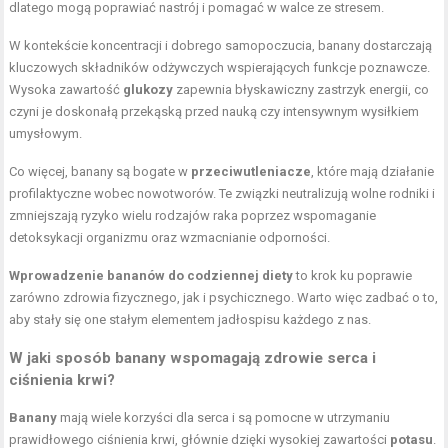
dlatego mogą poprawiać nastrój i pomagać w walce ze stresem.
W kontekście koncentracji i dobrego samopoczucia, banany dostarczają
kluczowych składników odżywczych wspierających funkcje poznawcze.
Wysoka zawartość
glukozy
zapewnia błyskawiczny zastrzyk energii, co
czyni je doskonałą przekąską przed nauką czy intensywnym wysiłkiem
umysłowym.
Co więcej, banany są bogate w
przeciwutleniacze
, które mają działanie
profilaktyczne wobec nowotworów. Te związki neutralizują wolne rodniki i
zmniejszają ryzyko wielu rodzajów raka poprzez wspomaganie
detoksykacji organizmu oraz wzmacnianie odporności.
Wprowadzenie bananów do codziennej diety
to krok ku poprawie
zarówno zdrowia fizycznego, jak i psychicznego. Warto więc zadbać o to,
aby stały się one stałym elementem jadłospisu każdego z nas.
W jaki sposób banany wspomagają zdrowie serca i
ciśnienia krwi?
Banany
mają wiele korzyści dla serca i są pomocne w utrzymaniu
prawidłowego ciśnienia krwi, głównie dzięki wysokiej zawartości
potasu
.