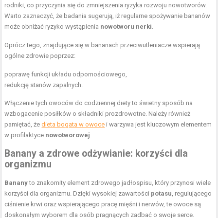
rodniki, co przyczynia się do zmniejszenia ryzyka rozwoju nowotworów.
Warto zaznaczyć, że badania sugerują, iż regularne spożywanie bananów
może obniżać ryzyko wystąpienia
nowotworu nerki
.
Oprócz tego, znajdujące się w bananach przeciwutleniacze wspierają
ogólne zdrowie poprzez:
poprawę funkcji układu odpornościowego,
redukcję stanów zapalnych.
Włączenie tych owoców do codziennej diety to świetny sposób na
wzbogacenie posiłków o składniki prozdrowotne. Należy również
pamiętać, że
dieta bogata w owoce
i warzywa jest kluczowym elementem
w profilaktyce
nowotworowej
.
Banany a zdrowe odżywianie: korzyści dla
organizmu
Banany
to znakomity element zdrowego jadłospisu, który przynosi wiele
korzyści dla organizmu. Dzięki wysokiej zawartości
potasu
, regulującego
ciśnienie krwi oraz wspierającego pracę mięśni i nerwów, te owoce są
doskonałym wyborem dla osób pragnących zadbać o swoje serce.