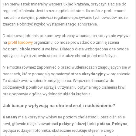
Ten pierwiastek mineralny wspiera układ krążenia, przyczyniając się do
regulacji ciśnienia. Jest to szczególnie istotne dla osób z problemami
nadciśnieniowymi, ponieważ regularne spożywanie tych owoców może
znacznie obniżyć ryzyko wystąpienia tego schorzenia.
Dodatkowo, błonnik pokarmowy obecny w bananach korzystnie wpływa
na
profil lipidowy
organizmu, co może prowadzić do zmniejszenia
poziomu
cholesterolu
we krwi. Dlatego dieta wzbogacona o te owoce
sprzyja nie tylko zdrowiu serca, ale także chroni przed miażdżycą.
Nie można również zapomnieć o przeciwutleniaczach znajdujących się w
bananach, które pomagają ograniczyć
stres oksydacyjny
w organizmie.
To dodatkowo wspiera kondycję serca. Włączenie bananów do
codziennych posiłków sprzyja utrzymaniu optymalnego ciśnienia krwi
oraz poprawia ogólną wydolność układu krążenia.
Jak banany wpływają na cholesterol i nadciśnienie?
Banany
mają korzystny wpływ na poziom cholesterolu oraz ciśnienie
krwi, głównie dzięki zawartości
pektyny
i dużej ilości
potasu
.
Pektyna
,
będąca rodzajem błonnika, skutecznie redukuje stężenie złego