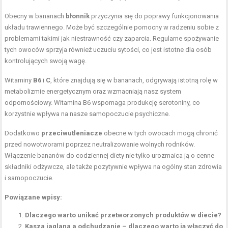
Obecny w bananach
błonnik
przyczynia się do poprawy funkcjonowania
układu trawiennego. Może być szczególnie pomocny w radzeniu sobie z
problemami takimi jak niestrawność czy zaparcia. Regularne spożywanie
tych owoców sprzyja również uczuciu sytości, co jest istotne dla osób
kontrolujących swoją wagę.
Witaminy
B6
i
C
, które znajdują się w bananach, odgrywają istotną rolę w
metabolizmie energetycznym oraz wzmacniają nasz system
odpornościowy. Witamina B6 wspomaga produkcję serotoniny, co
korzystnie wpływa na nasze samopoczucie psychiczne.
Dodatkowo
przeciwutleniacze
obecne w tych owocach mogą chronić
przed nowotworami poprzez neutralizowanie wolnych rodników.
Włączenie bananów do codziennej diety nie tylko urozmaica ją o cenne
składniki odżywcze, ale także pozytywnie wpływa na ogólny stan zdrowia
i samopoczucie.
Powiązane wpisy:
Dlaczego warto unikać przetworzonych produktów w diecie?
Kasza jaglana a odchudzanie – dlaczego warto ją włączyć do