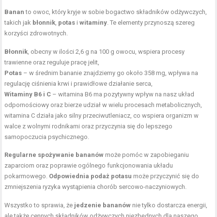
Banan
to owoc, który kryje w sobie bogactwo składników odżywczych,
takich jak
błonnik
,
potas
i
witaminy
. Te elementy przynoszą szereg
korzyści zdrowotnych.
Błonnik
, obecny w ilości 2,6 g na 100 g owocu, wspiera procesy
trawienne oraz reguluje pracę jelit,
Potas
– w średnim bananie znajdziemy go około 358 mg, wpływa na
regulację ciśnienia krwi i prawidłowe działanie serca,
Witaminy B6 i C
– witamina B6 ma pozytywny wpływ na nasz układ
odpornościowy oraz bierze udział w wielu procesach metabolicznych,
witamina C działa jako silny przeciwutleniacz, co wspiera organizm w
walce z wolnymi rodnikami oraz przyczynia się do lepszego
samopoczucia psychicznego.
Regularne spożywanie bananów
może pomóc w zapobieganiu
zaparciom oraz poprawie ogólnego funkcjonowania układu
pokarmowego.
Odpowiednia podaż potasu
może przyczynić się do
zmniejszenia ryzyka wystąpienia chorób sercowo-naczyniowych.
Wszystko to sprawia, że
jedzenie bananów
nie tylko dostarcza energii,
ale także cennych składników odżywczych niezbędnych dla naszego