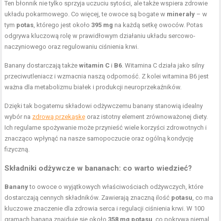
Ten błonnik nie tylko sprzyja uczuciu sytości, ale także wspiera zdrowie
układu pokarmowego. Co więcej, te owoce są bogate w
minerały
– w
tym
potas
, którego jest około
395 mg
na każdą setkę owoców. Potas
odgrywa kluczową rolę w prawidłowym działaniu układu sercowo-
naczyniowego oraz regulowaniu ciśnienia krwi.
Banany dostarczają także
witamin C
i
B6
. Witamina C działa jako silny
przeciwutleniacz i wzmacnia naszą odporność. Z kolei witamina B6 jest
ważna dla metabolizmu białek i produkcji neuroprzekaźników.
Dzięki tak bogatemu składowi odżywczemu banany stanowią idealny
wybór na
zdrową przekąskę
oraz istotny element zrównoważonej diety.
Ich regularne spożywanie może przynieść wiele korzyści zdrowotnych i
znacząco wpłynąć na nasze samopoczucie oraz ogólną kondycję
fizyczną.
Składniki odżywcze
w bananach: co warto wiedzieć?
Banany
to owoce o wyjątkowych właściwościach odżywczych, które
dostarczają cennych składników. Zawierają znaczną ilość
potasu
, co ma
kluczowe znaczenie dla zdrowia serca i regulacji ciśnienia krwi. W 100
gramach banana znajduje się około
358 mg potasu
, co pokrywa niemal