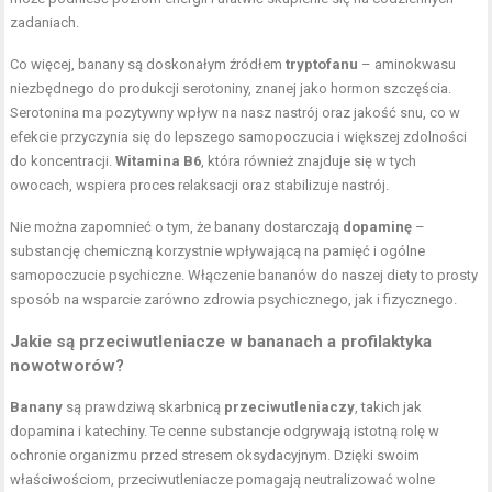
zadaniach.
Co więcej, banany są doskonałym źródłem
tryptofanu
– aminokwasu
niezbędnego do produkcji serotoniny, znanej jako hormon szczęścia.
Serotonina ma pozytywny wpływ na nasz nastrój oraz jakość snu, co w
efekcie przyczynia się do lepszego samopoczucia i większej zdolności
do koncentracji.
Witamina B6
, która również znajduje się w tych
owocach, wspiera proces relaksacji oraz stabilizuje nastrój.
Nie można zapomnieć o tym, że banany dostarczają
dopaminę
–
substancję chemiczną korzystnie wpływającą na pamięć i ogólne
samopoczucie psychiczne. Włączenie bananów do naszej diety to prosty
sposób na wsparcie zarówno zdrowia psychicznego, jak i fizycznego.
Jakie są przeciwutleniacze w bananach a profilaktyka
nowotworów?
Banany
są prawdziwą skarbnicą
przeciwutleniaczy
, takich jak
dopamina i katechiny. Te cenne substancje odgrywają istotną rolę w
ochronie organizmu przed stresem oksydacyjnym. Dzięki swoim
właściwościom, przeciwutleniacze pomagają neutralizować wolne