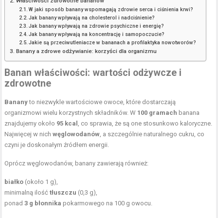
Właściwości zdrowotne bananów
W jaki sposób banany wspomagają zdrowie serca i ciśnienia krwi?
Jak banany wpływają na cholesterol i nadciśnienie?
Jak banany wpływają na zdrowie psychiczne i energię?
Jak banany wpływają na koncentrację i samopoczucie?
Jakie są przeciwutleniacze w bananach a profilaktyka nowotworów?
Banany a zdrowe odżywianie: korzyści dla organizmu
Banan właściwości: wartości odżywcze i
zdrowotne
Banany
to niezwykle wartościowe owoce, które dostarczają
organizmowi wielu korzystnych składników. W
100 gramach
banana
znajdujemy około
95 kcal
, co sprawia, że są one stosunkowo kaloryczne.
Najwięcej w nich
węglowodanów
, a szczególnie naturalnego cukru, co
czyni je doskonałym źródłem energii.
Oprócz węglowodanów, banany zawierają również:
białko
(około 1 g),
minimalną ilość
tłuszczu
(0,3 g),
ponad
3 g błonnika
pokarmowego na 100 g owocu.