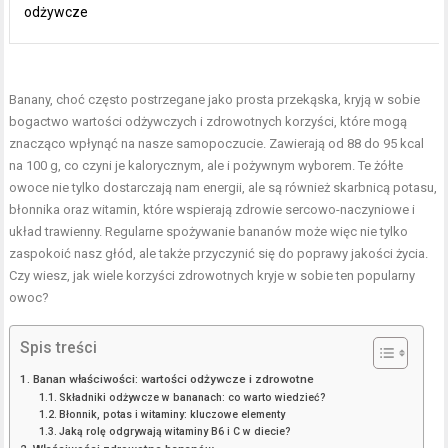
odżywcze
Banany, choć często postrzegane jako prosta przekąska, kryją w sobie
bogactwo wartości odżywczych i zdrowotnych korzyści, które mogą
znacząco wpłynąć na nasze samopoczucie. Zawierają od 88 do 95 kcal
na 100 g, co czyni je kalorycznym, ale i pożywnym wyborem. Te żółte
owoce nie tylko dostarczają nam energii, ale są również skarbnicą potasu,
błonnika oraz witamin, które wspierają zdrowie sercowo-naczyniowe i
układ trawienny. Regularne spożywanie bananów może więc nie tylko
zaspokoić nasz głód, ale także przyczynić się do poprawy jakości życia.
Czy wiesz, jak wiele korzyści zdrowotnych kryje w sobie ten popularny
owoc?
Spis treści
Banan właściwości: wartości odżywcze i zdrowotne
Składniki odżywcze w bananach: co warto wiedzieć?
Błonnik, potas i witaminy: kluczowe elementy
Jaką rolę odgrywają witaminy B6 i C w diecie?