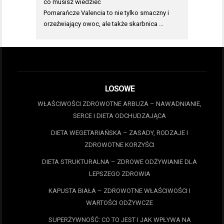
co musisz wiedzieć
Pomarańcze Valencia to nie tylko smaczny i
orzeźwiający owoc, ale także skarbnica …
LOSOWE
WŁAŚCIWOŚCI ZDROWOTNE ARBUZA – NAWADNIANIE,
SERCE I DIETA ODCHUDZAJĄCA
DIETA WEGETARIAŃSKA – ZASADY, RODZAJE I
ZDROWOTNE KORZYŚCI
DIETA STRUKTURALNA – ZDROWE ODŻYWIANIE DLA
LEPSZEGO ZDROWIA
KAPUSTA BIAŁA – ZDROWOTNE WŁAŚCIWOŚCI I
WARTOŚCI ODŻYWCZE
SUPERŻYWNOŚĆ: CO TO JEST I JAK WPŁYWA NA