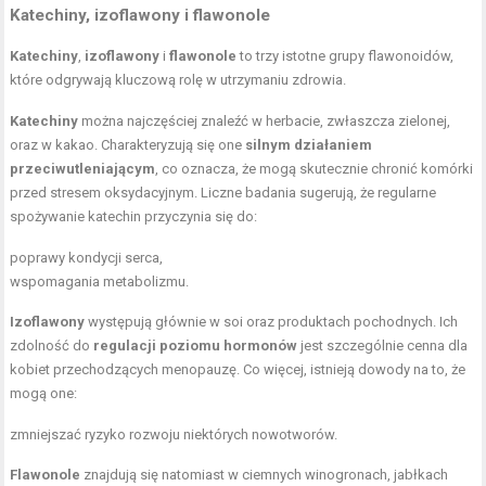
Katechiny, izoflawony i flawonole
Katechiny
,
izoflawony
i
flawonole
to trzy istotne grupy flawonoidów,
które odgrywają kluczową rolę w utrzymaniu zdrowia.
Katechiny
można najczęściej znaleźć w herbacie, zwłaszcza zielonej,
oraz w kakao. Charakteryzują się one
silnym działaniem
przeciwutleniającym
, co oznacza, że mogą skutecznie chronić komórki
przed stresem oksydacyjnym. Liczne badania sugerują, że regularne
spożywanie katechin przyczynia się do:
poprawy kondycji serca,
wspomagania metabolizmu.
Izoflawony
występują głównie w soi oraz produktach pochodnych. Ich
zdolność do
regulacji poziomu hormonów
jest szczególnie cenna dla
kobiet przechodzących menopauzę. Co więcej, istnieją dowody na to, że
mogą one:
zmniejszać ryzyko rozwoju niektórych nowotworów.
Flawonole
znajdują się natomiast w ciemnych winogronach, jabłkach