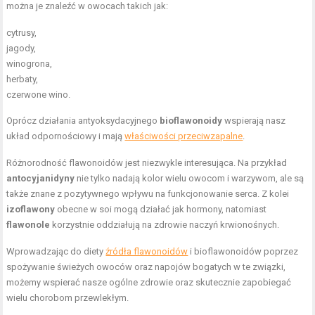
można je znaleźć w owocach takich jak:
cytrusy,
jagody,
winogrona,
herbaty,
czerwone wino.
Oprócz działania antyoksydacyjnego
bioflawonoidy
wspierają nasz
układ odpornościowy i mają
właściwości przeciwzapalne
.
Różnorodność flawonoidów jest niezwykle interesująca. Na przykład
antocyjanidyny
nie tylko nadają kolor wielu owocom i warzywom, ale są
także znane z pozytywnego wpływu na funkcjonowanie serca. Z kolei
izoflawony
obecne w soi mogą działać jak hormony, natomiast
flawonole
korzystnie oddziałują na zdrowie naczyń krwionośnych.
Wprowadzając do diety
źródła flawonoidów
i bioflawonoidów poprzez
spożywanie świeżych owoców oraz napojów bogatych w te związki,
możemy wspierać nasze ogólne zdrowie oraz skutecznie zapobiegać
wielu chorobom przewlekłym.