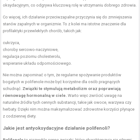
oksydacyjnym, co odgrywa kluczową rolę w utrzymaniu dobrego zdrowia.
Co więcej, ich działanie przeciwzapalne przyczynia się do zmniejszenia
stanów zapalnych w organizmie. To z kolei ma istotne znaczenie dla
profilaktyki przewlekłych chorób, takich jak:
cukrzyca,
choroby sercowo-naczyniowe,
regulacja poziomu cholesterolu,
wspieranie układu odpornościowego.
Nie można zapominać o tym, że regularne spożywanie produktów
bogatych w polifenole może być korzystne dla osób pragnących
schudnąć.
Związki te stymulują metabolizm oraz poprawiają
równowagę hormonalną w ciele.
Warto więc zwrócić uwagę na
naturalne źródła tych cennych substancji, takie jak owoce, warzywa czy
herbaty. Dzięki nim można maksymalizować zdrowotne korzyści płynące
z codziennej diety.
Jakie jest antyoksydacyjne działanie polifenoli?
Polifenole
to niezwykle cenne związki, które charakteryzują się silnymi