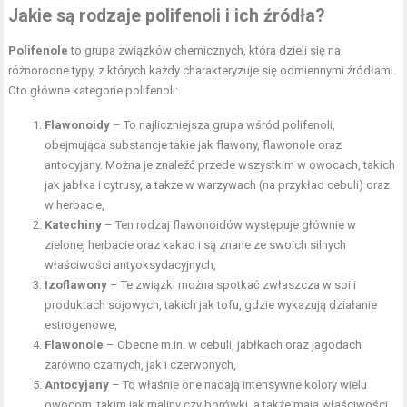
Jakie są rodzaje polifenoli i ich źródła?
Polifenole
to grupa związków chemicznych, która dzieli się na
różnorodne typy, z których każdy charakteryzuje się odmiennymi źródłami.
Oto główne kategorie polifenoli:
Flawonoidy
– To najliczniejsza grupa wśród polifenoli,
obejmująca substancje takie jak flawony, flawonole oraz
antocyjany. Można je znaleźć przede wszystkim w owocach, takich
jak jabłka i cytrusy, a także w warzywach (na przykład cebuli) oraz
w herbacie,
Katechiny
– Ten rodzaj flawonoidów występuje głównie w
zielonej herbacie oraz kakao i są znane ze swoich silnych
właściwości antyoksydacyjnych,
Izoflawony
– Te związki można spotkać zwłaszcza w soi i
produktach sojowych, takich jak tofu, gdzie wykazują działanie
estrogenowe,
Flawonole
– Obecne m.in. w cebuli, jabłkach oraz jagodach
zarówno czarnych, jak i czerwonych,
Antocyjany
– To właśnie one nadają intensywne kolory wielu
owocom, takim jak maliny czy borówki, a także mają
właściwości