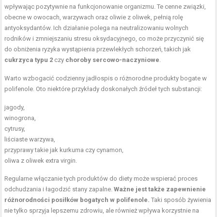
wpływając pozytywnie na funkcjonowanie organizmu. Te cenne związki,
obecne w owocach, warzywach oraz oliwie z oliwek, pełnią rolę
antyoksydantów. Ich działanie polega na neutralizowaniu wolnych
rodników i zmniejszaniu stresu oksydacyjnego, co może przyczynić się
do obniżenia ryzyka wystąpienia przewlekłych schorzeń, takich jak
cukrzyca typu 2
czy
choroby sercowo-naczyniowe
.
Warto wzbogacić codzienny jadłospis o różnorodne produkty bogate w
polifenole. Oto niektóre przykłady doskonałych źródeł tych substancji:
jagody,
winogrona,
cytrusy,
liściaste warzywa,
przyprawy takie jak kurkuma czy cynamon,
oliwa z oliwek extra virgin.
Regularne włączanie tych produktów do diety może wspierać proces
odchudzania i łagodzić stany zapalne.
Ważne jest także zapewnienie
różnorodności posiłków bogatych w polifenole.
Taki sposób żywienia
nie tylko sprzyja lepszemu zdrowiu, ale również wpływa korzystnie na