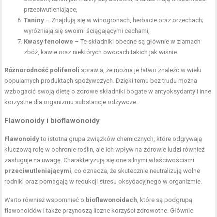
przeciwutleniające
,
Taniny
– Znajdują się w winogronach, herbacie oraz orzechach;
wyróżniają się swoimi ściągającymi cechami,
Kwasy fenolowe
– Te składniki obecne są głównie w ziarnach
zbóż, kawie oraz niektórych owocach takich jak wiśnie.
Różnorodność polifenoli
sprawia, że można je łatwo znaleźć w wielu
popularnych produktach spożywczych. Dzięki temu bez trudu można
wzbogacić swoją dietę o zdrowe składniki bogate w antyoksydanty i inne
korzystne dla organizmu substancje odżywcze.
Flawonoidy i bioflawonoidy
Flawonoidy
to istotna grupa związków chemicznych, które odgrywają
kluczową rolę w ochronie roślin, ale ich wpływ na zdrowie ludzi również
zasługuje na uwagę. Charakteryzują się one silnymi właściwościami
przeciwutleniającymi
, co oznacza, że skutecznie neutralizują wolne
rodniki oraz pomagają w redukcji stresu oksydacyjnego w organizmie.
Warto również wspomnieć o
bioflawonoidach
, które są podgrupą
flawonoidów i także przynoszą liczne korzyści zdrowotne. Głównie