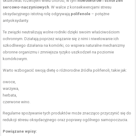
skutkować rozwojem wielu chorób, w tym
nowotworów
i
schorzeń
sercowo-naczyniowych
. W walce z konsekwencjami stresu
oksydacyjnego istotną rolę odgrywają
polifenole
– potężne
antyoksydanty.
Te związki neutralizują wolne rodniki dzięki swoim właściwościom
ochronnym. Działają poprzez wiązanie się z nimi i niwelowanie ich
szkodliwego działania na komórki, co wspiera naturalne mechanizmy
obronne organizmu i zmniejsza ryzyko uszkodzeń na poziomie
komórkowym.
Warto wzbogacić swoją dietę o różnorodne źródła polifenoli, takie jak:
owoce,
warzywa,
herbata,
czerwone wino.
Regularne spożywanie tych produktów może znacząco przyczynić się do
redukcji stresu oksydacyjnego oraz poprawy ogólnego samopoczucia.
Powiązane wpisy: