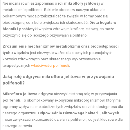
Nie można również zapominać o roli
mikroflory jelitowej
w
metabolizmie polifenoli. Bakterie obecne w naszym układzie
pokarmowym mogą przekształcać te związki w formy bardziej
biodostępne, co z kolei zwiększa ich skuteczność.
Dieta bogata w
błonnik i probiotyki
wspiera zdrową mikroflorę jelitową, co może
przyczynić się do lepszego przyswajania polifenoli.
Zrozumienie mechanizmów metabolizmu oraz biodostępności
tych związków
jest niezwykle ważne dla oceny ich potencjalnych
korzyści zdrowotnych oraz skutecznego wykorzystywania
terapeutycznych
właściwości polifenoli
.
Jaką rolę odgrywa
mikroflora jelitowa
w przyswajaniu
polifenoli?
Mikroflora jelitowa
odgrywa niezwykle istotną rolę w przyswajaniu
polifenoli
. To skomplikowany ekosystem mikroorganizmów, który ma
ogromny wpływ na metabolizm tych związków oraz ich dostępność dla
naszego organizmu.
Odpowiednia równowaga bakterii jelitowych
może zwiększać skuteczność działania polifenoli, co jest kluczowe dla
naszego zdrowia.