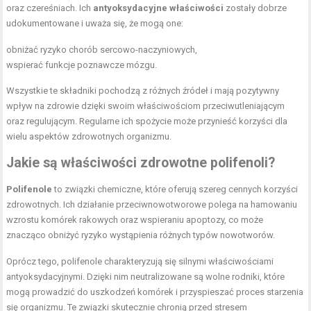
oraz czereśniach. Ich
antyoksydacyjne właściwości
zostały dobrze
udokumentowane i uważa się, że mogą one:
obniżać ryzyko chorób sercowo-naczyniowych,
wspierać funkcje poznawcze mózgu.
Wszystkie te składniki pochodzą z różnych źródeł i mają pozytywny
wpływ na zdrowie dzięki swoim właściwościom przeciwutleniającym
oraz regulującym. Regularne ich spożycie może przynieść korzyści dla
wielu aspektów zdrowotnych organizmu.
Jakie są właściwości zdrowotne polifenoli?
Polifenole
to związki chemiczne, które oferują szereg cennych korzyści
zdrowotnych. Ich działanie przeciwnowotworowe polega na hamowaniu
wzrostu komórek rakowych oraz wspieraniu apoptozy, co może
znacząco obniżyć ryzyko wystąpienia różnych typów nowotworów.
Oprócz tego, polifenole charakteryzują się silnymi właściwościami
antyoksydacyjnymi. Dzięki nim neutralizowane są wolne rodniki, które
mogą prowadzić do uszkodzeń komórek i przyspieszać proces starzenia
się organizmu. Te związki skutecznie chronią przed stresem