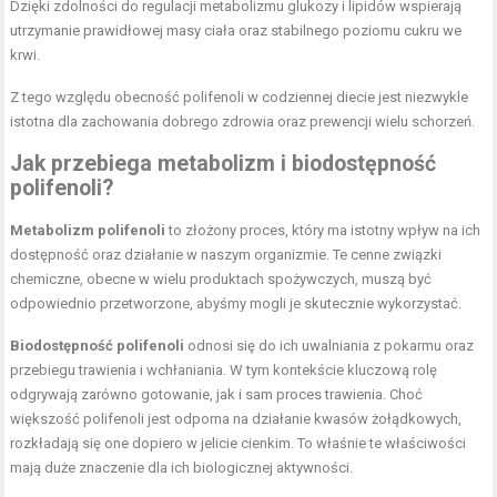
Dzięki zdolności do regulacji metabolizmu glukozy i lipidów wspierają
utrzymanie prawidłowej masy ciała oraz stabilnego poziomu cukru we
krwi.
Z tego względu obecność polifenoli w codziennej diecie jest niezwykle
istotna dla zachowania dobrego zdrowia oraz prewencji wielu schorzeń.
Jak przebiega metabolizm i biodostępność
polifenoli?
Metabolizm polifenoli
to złożony proces, który ma istotny wpływ na ich
dostępność oraz działanie w naszym organizmie. Te cenne związki
chemiczne, obecne w wielu produktach spożywczych, muszą być
odpowiednio przetworzone, abyśmy mogli je skutecznie wykorzystać.
Biodostępność polifenoli
odnosi się do ich uwalniania z pokarmu oraz
przebiegu trawienia i wchłaniania. W tym kontekście kluczową rolę
odgrywają zarówno gotowanie, jak i sam proces trawienia. Choć
większość polifenoli jest odporna na działanie kwasów żołądkowych,
rozkładają się one dopiero w jelicie cienkim. To właśnie te właściwości
mają duże znaczenie dla ich biologicznej aktywności.