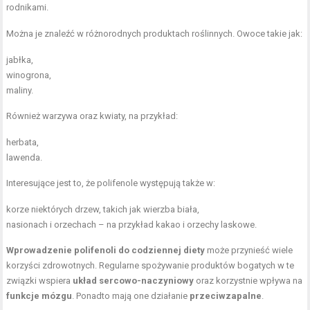
rodnikami.
Można je znaleźć w różnorodnych produktach roślinnych. Owoce takie jak:
jabłka,
winogrona,
maliny.
Również warzywa oraz kwiaty, na przykład:
herbata
,
lawenda
.
Interesujące jest to, że polifenole występują także w:
korze niektórych drzew, takich jak wierzba biała,
nasionach i orzechach – na przykład kakao i orzechy laskowe.
Wprowadzenie polifenoli do codziennej diety
może przynieść wiele
korzyści zdrowotnych. Regularne spożywanie produktów bogatych w te
związki wspiera
układ sercowo-naczyniowy
oraz korzystnie wpływa na
funkcje mózgu
. Ponadto mają one działanie
przeciwzapalne
.