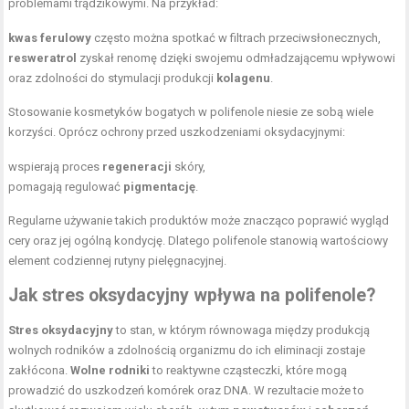
problemami trądzikowymi. Na przykład:
kwas ferulowy
często można spotkać w filtrach przeciwsłonecznych,
resweratrol
zyskał renomę dzięki swojemu odmładzającemu wpływowi
oraz zdolności do stymulacji produkcji
kolagenu
.
Stosowanie kosmetyków bogatych w polifenole niesie ze sobą wiele
korzyści. Oprócz ochrony przed uszkodzeniami oksydacyjnymi:
wspierają proces
regeneracji
skóry,
pomagają regulować
pigmentację
.
Regularne używanie takich produktów może znacząco poprawić wygląd
cery oraz jej ogólną kondycję. Dlatego polifenole stanowią wartościowy
element codziennej rutyny pielęgnacyjnej.
Jak stres oksydacyjny wpływa na polifenole?
Stres oksydacyjny
to stan, w którym równowaga między produkcją
wolnych rodników a zdolnością organizmu do ich eliminacji zostaje
zakłócona.
Wolne rodniki
to reaktywne cząsteczki, które mogą
prowadzić do uszkodzeń komórek oraz DNA. W rezultacie może to