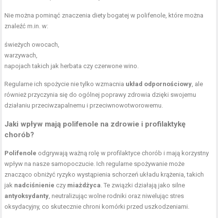
Nie można pominąć znaczenia diety bogatej w polifenole, które można
znaleźć m.in. w:
świeżych owocach,
warzywach,
napojach takich jak herbata czy czerwone wino.
Regularne ich spożycie nie tylko wzmacnia
układ odpornościowy
, ale
również przyczynia się do ogólnej poprawy zdrowia dzięki swojemu
działaniu przeciwzapalnemu i przeciwnowotworowemu.
Jaki wpływ mają polifenole na zdrowie i
profilaktykę
chorób
?
Polifenole
odgrywają ważną rolę w profilaktyce chorób i mają korzystny
wpływ na nasze samopoczucie. Ich regularne spożywanie może
znacząco obniżyć ryzyko wystąpienia schorzeń układu krążenia, takich
jak
nadciśnienie
czy
miażdżyca
. Te związki działają jako silne
antyoksydanty
, neutralizując wolne rodniki oraz niwelując stres
oksydacyjny, co skutecznie chroni komórki przed uszkodzeniami.