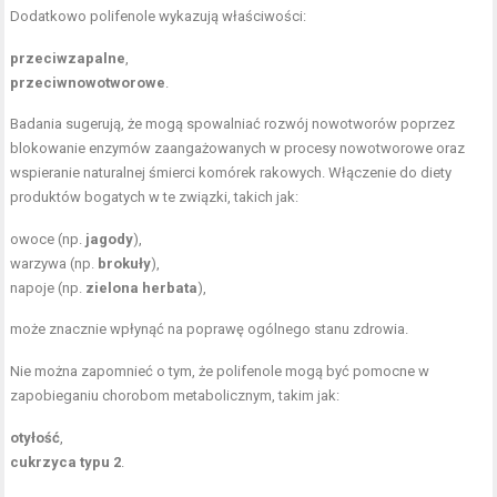
Dodatkowo polifenole wykazują właściwości:
przeciwzapalne
,
przeciwnowotworowe
.
Badania sugerują, że mogą spowalniać rozwój nowotworów poprzez
blokowanie enzymów zaangażowanych w procesy nowotworowe oraz
wspieranie naturalnej śmierci komórek rakowych. Włączenie do diety
produktów bogatych w te związki, takich jak:
owoce (np.
jagody
),
warzywa (np.
brokuły
),
napoje (np.
zielona herbata
),
może znacznie wpłynąć na poprawę ogólnego stanu zdrowia.
Nie można zapomnieć o tym, że polifenole mogą być pomocne w
zapobieganiu chorobom metabolicznym, takim jak:
otyłość
,
cukrzyca typu 2
.