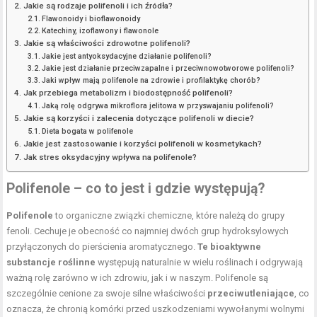
Jakie są rodzaje polifenoli i ich źródła?
Flawonoidy i bioflawonoidy
Katechiny, izoflawony i flawonole
Jakie są właściwości zdrowotne polifenoli?
Jakie jest antyoksydacyjne działanie polifenoli?
Jakie jest działanie przeciwzapalne i przeciwnowotworowe polifenoli?
Jaki wpływ mają polifenole na zdrowie i profilaktykę chorób?
Jak przebiega metabolizm i biodostępność polifenoli?
Jaką rolę odgrywa mikroflora jelitowa w przyswajaniu polifenoli?
Jakie są korzyści i zalecenia dotyczące polifenoli w diecie?
Dieta bogata w polifenole
Jakie jest zastosowanie i korzyści polifenoli w kosmetykach?
Jak stres oksydacyjny wpływa na polifenole?
Polifenole – co to jest i gdzie występują?
Polifenole
to organiczne związki chemiczne, które należą do grupy
fenoli. Cechuje je obecność co najmniej dwóch grup hydroksylowych
przyłączonych do pierścienia aromatycznego.
Te bioaktywne
substancje roślinne
występują naturalnie w wielu roślinach i odgrywają
ważną rolę zarówno w ich zdrowiu, jak i w naszym. Polifenole są
szczególnie cenione za swoje silne właściwości
przeciwutleniające
, co
oznacza, że chronią komórki przed uszkodzeniami wywołanymi wolnymi