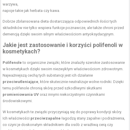
warzywa,
napoje takie jak herbata czy kawa.
Dobrze zbilansowana dieta dostarczająca odpowiednich ilości tych
składników nie tylko wspiera funkcje poznawcze, ale także chroni przed
demencją dzięki swoim silnym właściwościom antyoksydacyjnym.
Jakie jest zastosowanie i korzyści polifenoli w
kosmetykach?
Polifenole
to organiczne związki, które znalazły szerokie zastosowanie
w kosmetykach dzięki swoim niezwykłym właściwościom zdrowotnym.
Najważniejszą cechą tych substancji jest ich działanie
przeciwutleniające
, które skutecznie neutralizuje wolne rodniki. Dzięki
temu polifenole chronią skórę przed szkodliwymi skutkami
promieniowania UV
oraz innymi niekorzystnymi czynnikami
środowiskowymi.
W kosmetykach te związki przyczyniają się do poprawy kondycji skóry.
Ich właściwości
przeciwzapalne
łagodzą stany zapalne i podrażnienia,
co czyni je doskonałym składnikiem dla osób z wrażliwą cerą czy