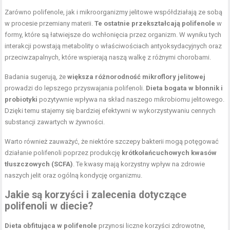
Zarówno polifenole, jak i mikroorganizmy jelitowe współdziałają ze sobą
w procesie przemiany materii.
Te ostatnie przekształcają polifenole
w
formy, które są łatwiejsze do wchłonięcia przez organizm. W wyniku tych
interakcji powstają metabolity o właściwościach antyoksydacyjnych oraz
przeciwzapalnych, które wspierają naszą walkę z różnymi chorobami.
Badania sugerują, że
większa różnorodność mikroflory jelitowej
prowadzi do lepszego przyswajania polifenoli.
Dieta bogata w błonnik i
probiotyki
pozytywnie wpływa na skład naszego mikrobiomu jelitowego.
Dzięki temu stajemy się bardziej efektywni w wykorzystywaniu cennych
substancji zawartych w żywności.
Warto również zauważyć, że niektóre szczepy bakterii mogą potęgować
działanie polifenoli poprzez produkcję
krótkołańcuchowych kwasów
tłuszczowych (SCFA)
. Te kwasy mają korzystny wpływ na zdrowie
naszych jelit oraz ogólną kondycję organizmu.
Jakie są korzyści i zalecenia dotyczące
polifenoli w diecie?
Dieta obfitująca w polifenole
przynosi liczne korzyści zdrowotne,