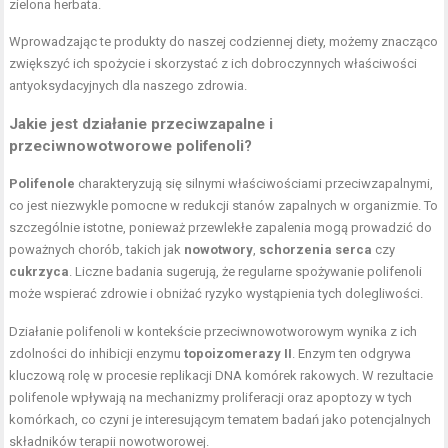
zielona herbata.
Wprowadzając te produkty do naszej codziennej diety, możemy znacząco
zwiększyć ich spożycie i skorzystać z ich dobroczynnych właściwości
antyoksydacyjnych dla naszego zdrowia.
Jakie jest działanie przeciwzapalne i
przeciwnowotworowe polifenoli?
Polifenole
charakteryzują się silnymi właściwościami przeciwzapalnymi,
co jest niezwykle pomocne w redukcji stanów zapalnych w organizmie. To
szczególnie istotne, ponieważ przewlekłe zapalenia mogą prowadzić do
poważnych chorób, takich jak
nowotwory
,
schorzenia serca
czy
cukrzyca
. Liczne badania sugerują, że regularne spożywanie polifenoli
może wspierać zdrowie i obniżać ryzyko wystąpienia tych dolegliwości.
Działanie polifenoli w kontekście przeciwnowotworowym wynika z ich
zdolności do inhibicji enzymu
topoizomerazy II
. Enzym ten odgrywa
kluczową rolę w procesie replikacji DNA komórek rakowych. W rezultacie
polifenole wpływają na mechanizmy proliferacji oraz apoptozy w tych
komórkach, co czyni je interesującym tematem badań jako potencjalnych
składników terapii nowotworowej.