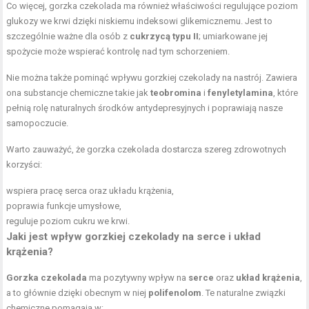
Co więcej, gorzka czekolada ma również właściwości regulujące poziom
glukozy we krwi dzięki niskiemu indeksowi glikemicznemu. Jest to
szczególnie ważne dla osób z
cukrzycą typu II
; umiarkowane jej
spożycie może wspierać kontrolę nad tym schorzeniem.
Nie można także pominąć wpływu gorzkiej czekolady na nastrój. Zawiera
ona substancje chemiczne takie jak
teobromina
i
fenyletylamina
, które
pełnią rolę naturalnych środków antydepresyjnych i poprawiają nasze
samopoczucie.
Warto zauważyć, że gorzka czekolada dostarcza szereg zdrowotnych
korzyści:
wspiera pracę serca oraz układu krążenia,
poprawia funkcje umysłowe,
reguluje poziom cukru we krwi.
Jaki jest wpływ gorzkiej czekolady na serce i układ
krążenia?
Gorzka czekolada
ma pozytywny wpływ na
serce
oraz
układ krążenia
,
a to głównie dzięki obecnym w niej
polifenolom
. Te naturalne związki
chemiczne pomagają w: