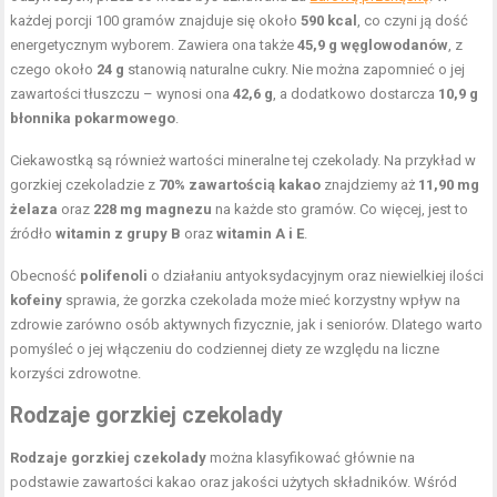
każdej porcji 100 gramów znajduje się około
590 kcal
, co czyni ją dość
energetycznym wyborem. Zawiera ona także
45,9 g węglowodanów
, z
czego około
24 g
stanowią naturalne cukry. Nie można zapomnieć o jej
zawartości tłuszczu – wynosi ona
42,6 g
, a dodatkowo dostarcza
10,9 g
błonnika pokarmowego
.
Ciekawostką są również wartości mineralne tej czekolady. Na przykład w
gorzkiej czekoladzie z
70% zawartością kakao
znajdziemy aż
11,90 mg
żelaza
oraz
228 mg magnezu
na każde sto gramów. Co więcej, jest to
źródło
witamin z grupy B
oraz
witamin A i E
.
Obecność
polifenoli
o działaniu antyoksydacyjnym oraz niewielkiej ilości
kofeiny
sprawia, że gorzka czekolada może mieć korzystny wpływ na
zdrowie zarówno osób aktywnych fizycznie, jak i seniorów. Dlatego warto
pomyśleć o jej włączeniu do codziennej diety ze względu na liczne
korzyści zdrowotne.
Rodzaje gorzkiej czekolady
Rodzaje gorzkiej czekolady
można klasyfikować głównie na
podstawie zawartości kakao oraz jakości użytych składników. Wśród