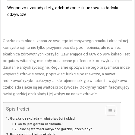
Weganizm: zasady diety, odchudzanie i kluczowe składniki
odżywcze
Gorzka czekolada, znana ze swojego intensywnego smaku i aksamitnej
konsystencji, to nie tylko przyjemność dla podniebienia, ale również
skarbnica zdrowotnych korzyści. Zawierająca od 60% do 99% kakao, jest
bogata w witaminy, minerały oraz cenne polifenole, które wykazują
działanie antyoksydacyjne. Regularne spożywanie tego przysmaku może
wspierać zdrowie serca, poprawiać funkcje poznawcze, a nawet
redukować ryzyko cukrzycy. Jakie tajemnice kryje w sobie ta wyjątkowa
czekolada i jakie są jej wartości odżywcze? Odkryjmy razem fascynujący
świat gorzkiej czekolady i jej wpływ na nasze zdrowie.
Spis treści
Gorzka czekolada – właściwości i skład
Co to jest gorzka czekolada?
Jakie są wartości odżywcze gorzkiej czekolady?
Rodzaje gorzkiej czekolady