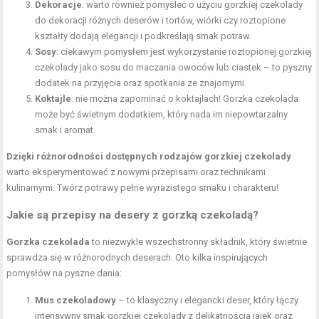
Dekoracje
: warto również pomyśleć o użyciu gorzkiej czekolady
do dekoracji różnych deserów i tortów, wiórki czy roztopione
kształty dodają elegancji i podkreślają smak potraw.
Sosy
: ciekawym pomysłem jest wykorzystanie roztopionej gorzkiej
czekolady jako sosu do maczania owoców lub ciastek – to pyszny
dodatek na przyjęcia oraz spotkania ze znajomymi.
Koktajle
: nie można zapominać o koktajlach! Gorzka czekolada
może być świetnym dodatkiem, który nada im niepowtarzalny
smak i aromat
.
Dzięki różnorodności dostępnych rodzajów gorzkiej czekolady
warto eksperymentować z nowymi przepisami oraz technikami
kulinarnymi. Twórz potrawy pełne wyrazistego smaku i charakteru!
Jakie są przepisy na desery z gorzką czekoladą?
Gorzka czekolada
to niezwykle wszechstronny składnik, który świetnie
sprawdza się w różnorodnych deserach. Oto kilka inspirujących
pomysłów na pyszne dania:
Mus czekoladowy
– to klasyczny i elegancki deser, który łączy
intensywny smak gorzkiej czekolady z delikatnością jajek oraz