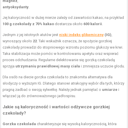
magnez
,
antyoksydanty
.
Jej kaloryczność w dużej mierze zależy od zawartości kakao; na przykład
100 g czekolady z 70% kakao
dostarcza około
600 kalorii
.
Jednym z jej istotnych atutów jest
niski indeks glikemiczny
(IG)
,
wynoszący około
22
. Taki wskaźnik oznacza, że spożycie gorzkiej
czekolady prowadzi do stopniowego wzrostu poziomu glukozy we krwi.
Taka stabilizacja może pomóc w kontrolowaniu apetytu oraz wspierać
proces odchudzania. Regularne delektowanie się gorzką czekoladą
sprzyja
utrzymaniu prawidłowej masy ciała
i zmniejsza uczucie głodu.
Dla osób na diecie gorzka czekolada to znakomita alternatywa dla
słodyczy o wyższym IG. Dlatego stanowi atrakcyjny wybór dla tych, którzy
pragną zadbać o swoją sylwetkę. Należy jednak pamiętać o
umiarze
i
włączać ją do zrównoważonego jadłospisu.
Jakie są kaloryczność i wartości odżywcze gorzkiej
czekolady?
Gorzka czekolada
charakteryzuje się wysoką kalorycznością, która