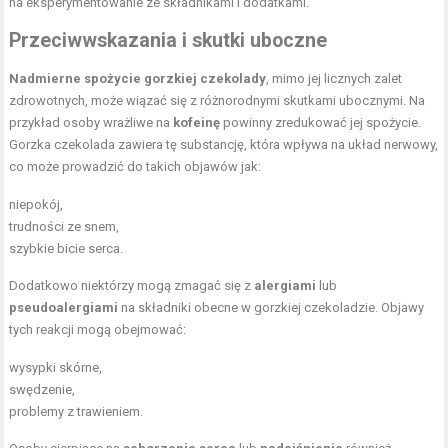
na eksperymentowanie ze składnikami i dodatkami.
Przeciwwskazania i skutki uboczne
Nadmierne spożycie gorzkiej czekolady
, mimo jej licznych zalet
zdrowotnych, może wiązać się z różnorodnymi skutkami ubocznymi. Na
przykład osoby wrażliwe na
kofeinę
powinny zredukować jej spożycie.
Gorzka czekolada zawiera tę substancję, która wpływa na układ nerwowy,
co może prowadzić do takich objawów jak:
niepokój,
trudności ze snem,
szybkie bicie serca.
Dodatkowo niektórzy mogą zmagać się z
alergiami
lub
pseudoalergiami
na składniki obecne w gorzkiej czekoladzie. Objawy
tych reakcji mogą obejmować:
wysypki skórne,
swędzenie,
problemy z trawieniem.