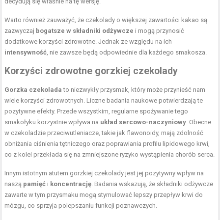
decydują się właśnie na tę wersję.
Warto również zauważyć, że czekolady o większej zawartości kakao są
zazwyczaj
bogatsze w składniki odżywcze
i mogą przynosić
dodatkowe korzyści zdrowotne. Jednak ze względu na ich
intensywność
, nie zawsze będą odpowiednie dla każdego smakosza.
Korzyści zdrowotne gorzkiej czekolady
Gorzka czekolada
to niezwykły przysmak, który może przynieść nam
wiele korzyści zdrowotnych. Liczne badania naukowe potwierdzają te
pozytywne efekty. Przede wszystkim, regularne spożywanie tego
smakołyku korzystnie wpływa na
układ sercowo-naczyniowy
. Obecne
w czekoladzie przeciwutleniacze, takie jak flawonoidy, mają zdolność
obniżania ciśnienia tętniczego oraz poprawiania profilu lipidowego krwi,
co z kolei przekłada się na zmniejszone ryzyko wystąpienia chorób serca.
Innym istotnym atutem gorzkiej czekolady jest jej pozytywny wpływ na
naszą
pamięć
i
koncentrację
. Badania wskazują, że składniki odżywcze
zawarte w tym przysmaku mogą stymulować lepszy przepływ krwi do
mózgu, co sprzyja polepszaniu funkcji poznawczych.