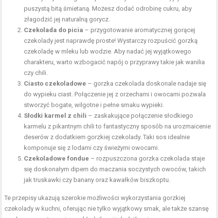
puszystą bitą śmietaną. Możesz dodać odrobinę cukru, aby
złagodzić jej naturalną gorycz.
Czekolada do picia
– przygotowanie aromatycznej gorącej
czekolady jest naprawdę proste! Wystarczy rozpuścić gorzką
czekoladę w mleku lub wodzie. Aby nadać jej wyjątkowego
charakteru, warto wzbogacić napój o przyprawy takie jak wanilia
czy chili.
Ciasto czekoladowe
– gorzka czekolada doskonale nadaje się
do wypieku ciast. Połączenie jej z orzechami i owocami pozwala
stworzyć bogate, wilgotne i pełne smaku wypieki.
Słodki karmel z chili
– zaskakujące połączenie słodkiego
karmelu z pikantnym chili to fantastyczny sposób na urozmaicenie
deserów z dodatkiem gorzkiej czekolady. Taki sos idealnie
komponuje się z lodami czy świeżymi owocami.
Czekoladowe fondue
– rozpuszczona gorzka czekolada staje
się doskonałym dipem do maczania soczystych owoców, takich
jak truskawki czy banany oraz kawałków biszkoptu.
Te przepisy ukazują szerokie możliwości wykorzystania gorzkiej
czekolady w kuchni, oferując nie tylko wyjątkowy smak, ale także szansę