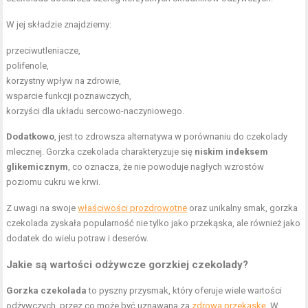
W jej składzie znajdziemy:
przeciwutleniacze,
polifenole,
korzystny wpływ na zdrowie,
wsparcie funkcji poznawczych,
korzyści dla układu sercowo-naczyniowego.
Dodatkowo
, jest to zdrowsza alternatywa w porównaniu do czekolady
mlecznej. Gorzka czekolada charakteryzuje się
niskim indeksem
glikemicznym
, co oznacza, że nie powoduje nagłych wzrostów
poziomu cukru we krwi.
Z uwagi na swoje
właściwości prozdrowotne
oraz unikalny smak, gorzka
czekolada zyskała popularność nie tylko jako przekąska, ale również jako
dodatek do wielu potraw i deserów.
Jakie są wartości odżywcze gorzkiej czekolady?
Gorzka czekolada
to pyszny przysmak, który oferuje wiele wartości
odżywczych, przez co może być uznawana za
zdrową przekąskę
. W