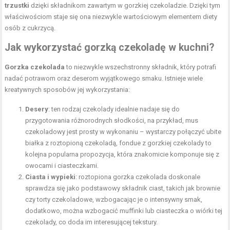
trzustki
dzięki składnikom zawartym w gorzkiej czekoladzie. Dzięki tym
właściwościom staje się ona niezwykle wartościowym elementem diety
osób z cukrzycą.
Jak wykorzystać gorzką czekoladę w kuchni?
Gorzka czekolada
to niezwykle wszechstronny składnik, który potrafi
nadać potrawom oraz deserom wyjątkowego smaku. Istnieje wiele
kreatywnych sposobów jej wykorzystania:
Desery
: ten rodzaj czekolady idealnie nadaje się do
przygotowania różnorodnych słodkości, na przykład, mus
czekoladowy jest prosty w wykonaniu – wystarczy połączyć ubite
białka z roztopioną czekoladą, fondue z gorzkiej czekolady to
kolejna popularna propozycja, która znakomicie komponuje się z
owocami i ciasteczkami.
Ciasta i wypieki
: roztopiona gorzka czekolada doskonale
sprawdza się jako podstawowy składnik ciast, takich jak brownie
czy torty czekoladowe, wzbogacając je o intensywny smak,
dodatkowo, można wzbogacić muffinki lub ciasteczka o wiórki tej
czekolady, co doda im interesującej tekstury.