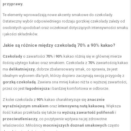
przyprawy.
Te elementy wprowadzają nowe akcenty smakowe do czekolady.
Ostateczny wybór odpowiedniego rodzaju gorzkiej czekolady zależy od
osobistych upodobań oraz oczekiwań dotyczących intensywności smaku
i jakości składników.
Jakie są różnice między czekoladą 70% a 90% kakao?
Czekolady
o zawartości
70%
i
90%
kakao różnią się w głównej mierze
ilością użytego kakao oraz smakiem. Czekolada z
70%
zawartością kakao
ma
delikatniejszy
, dobrze zbalansowany smak, co sprawia, że jest
idealnym wyborem dla tych, którzy dopiero zaczynają swoją przygodę z
gorzką czekoladą
. Zawiera ona mniej kakao niż ta o wyższej zawartości,
przez co jest
łagodniejsza
i bardziej komfortowa w odbiorze.
Z kolei czekolada z
90%
kakao charakteryzuje się
znacznie
wyraźniejszym smakiem
oraz
intensywną nutą kakaową
. Większa
ilość kakao przekłada się także na
wyższą zawartość polifenoli
i
przeciwutleniaczy
, co pozytywnie wpływa na jej zdrowotne
właściwości. Miłośnicy
mocniejszych doznań smakowych
często