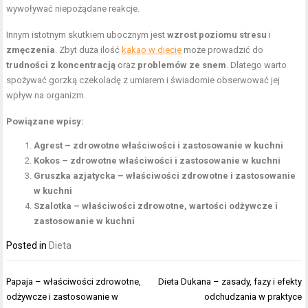
wywoływać niepożądane reakcje.
Innym istotnym skutkiem ubocznym jest
wzrost poziomu stresu
i
zmęczenia
. Zbyt duża ilość
kakao w diecie
może prowadzić do
trudności z koncentracją
oraz
problemów ze snem
. Dlatego warto
spożywać gorzką czekoladę z umiarem i świadomie obserwować jej
wpływ na organizm.
Powiązane wpisy:
Agrest – zdrowotne właściwości i zastosowanie w kuchni
Kokos – zdrowotne właściwości i zastosowanie w kuchni
Gruszka azjatycka – właściwości zdrowotne i zastosowanie
w kuchni
Szalotka – właściwości zdrowotne, wartości odżywcze i
zastosowanie w kuchni
Posted in
Dieta
Nawigacja
Papaja – właściwości zdrowotne,
Dieta Dukana – zasady, fazy i efekty
wpisu
odżywcze i zastosowanie w
odchudzania w praktyce