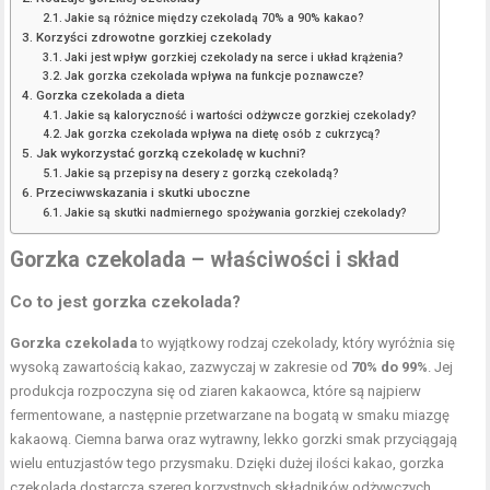
Jakie są różnice między czekoladą 70% a 90% kakao?
Korzyści zdrowotne gorzkiej czekolady
Jaki jest wpływ gorzkiej czekolady na serce i układ krążenia?
Jak gorzka czekolada wpływa na funkcje poznawcze?
Gorzka czekolada a dieta
Jakie są kaloryczność i wartości odżywcze gorzkiej czekolady?
Jak gorzka czekolada wpływa na dietę osób z cukrzycą?
Jak wykorzystać gorzką czekoladę w kuchni?
Jakie są przepisy na desery z gorzką czekoladą?
Przeciwwskazania i skutki uboczne
Jakie są skutki nadmiernego spożywania gorzkiej czekolady?
Gorzka czekolada – właściwości i skład
Co to jest gorzka czekolada?
Gorzka czekolada
to wyjątkowy rodzaj czekolady, który wyróżnia się
wysoką zawartością kakao, zazwyczaj w zakresie od
70% do 99%
. Jej
produkcja rozpoczyna się od ziaren kakaowca, które są najpierw
fermentowane, a następnie przetwarzane na bogatą w smaku miazgę
kakaową. Ciemna barwa oraz wytrawny, lekko gorzki smak przyciągają
wielu entuzjastów tego przysmaku. Dzięki dużej ilości kakao, gorzka
czekolada dostarcza szereg korzystnych składników odżywczych.