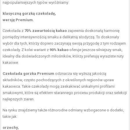
najpopularniejszych typów wyróżniamy:
klasyczną gorzką czekoladę,
wersję Premium.
Czekolada z
70% zawartością kakao
zapewnia doskonałą harmonię
pomiędzy intensywnością smaku a delikatną słodyczą. To doskonały
wybór dla tych, którzy dopiero zaczynają swoją przygodę z tym rodzajem
czekolady. Z kolei wariant z
90% kakao
oferuje jeszcze silniejszy smak,
idealny dla doświadczonych miłośników, którzy preferują wyraziste nuty
kakaowe.
Czekolada gorzka Premium
odznacza się wyższą jakością
składników, często pochodzących z określonych regionów upraw
kakaowca. Takie czekolady mogą zaskakiwać unikalnymi profilami
smakowymi, które są efektem starannego procesu produkcji oraz selekcji
najlepszych ziaren.
Na rynku znajdziemy także różnorodne odmiany wzbogacone o dodatki,
takie jak:
orzechy,