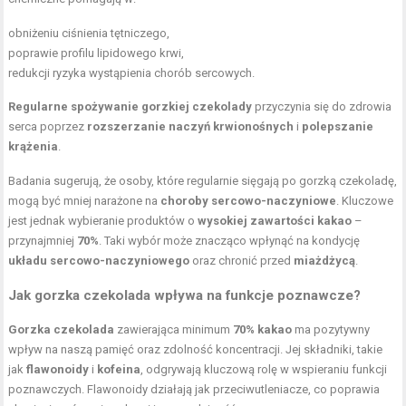
obniżeniu ciśnienia tętniczego,
poprawie profilu lipidowego krwi,
redukcji ryzyka wystąpienia chorób sercowych.
Regularne spożywanie gorzkiej czekolady
przyczynia się do zdrowia
serca poprzez
rozszerzanie naczyń krwionośnych
i
polepszanie
krążenia
.
Badania sugerują, że osoby, które regularnie sięgają po gorzką czekoladę,
mogą być mniej narażone na
choroby sercowo-naczyniowe
. Kluczowe
jest jednak wybieranie produktów o
wysokiej zawartości kakao
–
przynajmniej
70%
. Taki wybór może znacząco wpłynąć na kondycję
układu sercowo-naczyniowego
oraz chronić przed
miażdżycą
.
Jak gorzka czekolada wpływa na funkcje poznawcze?
Gorzka czekolada
zawierająca minimum
70% kakao
ma pozytywny
wpływ na naszą pamięć oraz zdolność koncentracji. Jej składniki, takie
jak
flawonoidy
i
kofeina
, odgrywają kluczową rolę w wspieraniu funkcji
poznawczych. Flawonoidy działają jak przeciwutleniacze, co poprawia