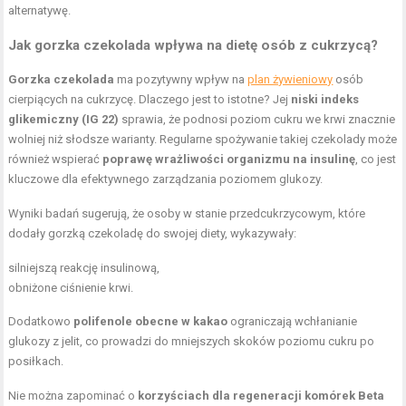
alternatywę.
Jak gorzka czekolada wpływa na dietę osób z cukrzycą?
Gorzka czekolada
ma pozytywny wpływ na
plan żywieniowy
osób
cierpiących na cukrzycę. Dlaczego jest to istotne? Jej
niski indeks
glikemiczny (IG 22)
sprawia, że podnosi poziom cukru we krwi znacznie
wolniej niż słodsze warianty. Regularne spożywanie takiej czekolady może
również wspierać
poprawę wrażliwości organizmu na insulinę
, co jest
kluczowe dla efektywnego zarządzania poziomem glukozy.
Wyniki badań sugerują, że osoby w stanie przedcukrzycowym, które
dodały gorzką czekoladę do swojej diety, wykazywały:
silniejszą reakcję insulinową,
obniżone ciśnienie krwi.
Dodatkowo
polifenole obecne w kakao
ograniczają wchłanianie
glukozy z jelit, co prowadzi do mniejszych skoków poziomu cukru po
posiłkach.
Nie można zapominać o
korzyściach dla regeneracji komórek Beta