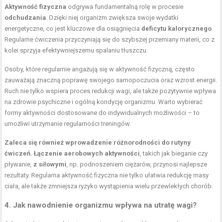
Aktywność fizyczna
odgrywa fundamentalną rolę w procesie
odchudzania
. Dzięki niej organizm zwiększa swoje wydatki
energetyczne, co jest kluczowe dla osiągnięcia
deficytu kalorycznego
.
Regularne ćwiczenia przyczyniają się do szybszej przemiany materii, co z
kolei sprzyja efektywniejszemu spalaniu tłuszczu.
Osoby, które regularnie angażują się w aktywność fizyczną, często
zauważają znaczną poprawę swojego samopoczucia oraz wzrost energii.
Ruch nie tylko wspiera proces redukcji wagi, ale także pozytywnie wpływa
na zdrowie psychiczne i ogólną kondycję organizmu. Warto wybierać
formy aktywności dostosowane do indywidualnych możliwości – to
umożliwi utrzymanie regularności treningów.
Zaleca się również wprowadzenie różnorodności do rutyny
ćwiczeń.
Łączenie aerobowych aktywności
, takich jak bieganie czy
pływanie,
z siłowymi
, np. podnoszeniem ciężarów, przynosi najlepsze
rezultaty. Regularna aktywność fizyczna nie tylko ułatwia redukcję masy
ciała, ale także zmniejsza ryzyko wystąpienia wielu przewlekłych chorób.
4. Jak nawodnienie organizmu wpływa na utratę wagi?