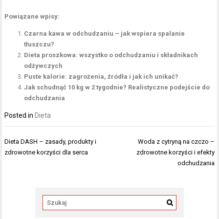
Powiązane wpisy:
Czarna kawa w odchudzaniu – jak wspiera spalanie
tłuszczu?
Dieta proszkowa: wszystko o odchudzaniu i składnikach
odżywczych
Puste kalorie: zagrożenia, źródła i jak ich unikać?
Jak schudnąć 10 kg w 2 tygodnie? Realistyczne podejście do
odchudzania
Posted in
Dieta
Nawigacja
Dieta DASH – zasady, produkty i
Woda z cytryną na czczo –
wpisu
zdrowotne korzyści dla serca
zdrowotne korzyści i efekty
odchudzania