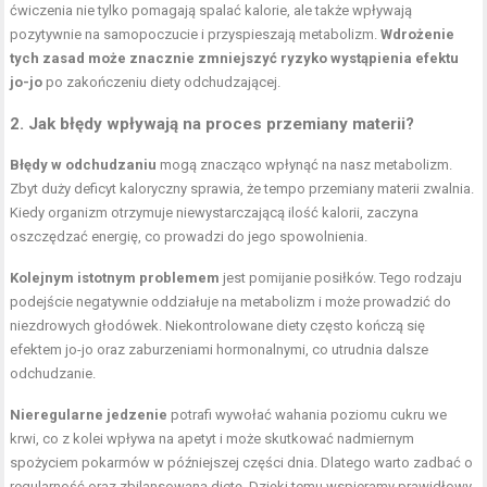
ćwiczenia nie tylko pomagają spalać kalorie, ale także wpływają
pozytywnie na samopoczucie i przyspieszają metabolizm.
Wdrożenie
tych zasad może znacznie zmniejszyć ryzyko wystąpienia efektu
jo-jo
po zakończeniu diety odchudzającej.
2. Jak błędy wpływają na proces przemiany materii?
Błędy w odchudzaniu
mogą znacząco wpłynąć na nasz metabolizm.
Zbyt duży deficyt kaloryczny sprawia, że tempo przemiany materii zwalnia.
Kiedy organizm otrzymuje niewystarczającą ilość kalorii, zaczyna
oszczędzać energię, co prowadzi do jego spowolnienia.
Kolejnym istotnym problemem
jest pomijanie posiłków. Tego rodzaju
podejście negatywnie oddziałuje na metabolizm i może prowadzić do
niezdrowych głodówek. Niekontrolowane diety często kończą się
efektem jo-jo oraz zaburzeniami hormonalnymi, co utrudnia dalsze
odchudzanie.
Nieregularne jedzenie
potrafi wywołać wahania poziomu cukru we
krwi, co z kolei wpływa na apetyt i może skutkować nadmiernym
spożyciem pokarmów w późniejszej części dnia. Dlatego warto zadbać o
regularność oraz zbilansowaną dietę. Dzięki temu wspieramy prawidłowy