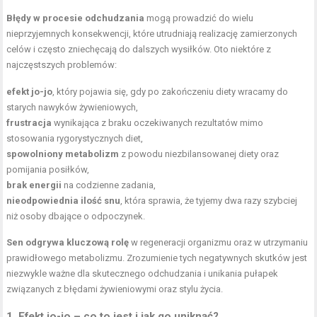
Błędy w procesie odchudzania
mogą prowadzić do wielu
nieprzyjemnych konsekwencji, które utrudniają realizację zamierzonych
celów i często zniechęcają do dalszych wysiłków. Oto niektóre z
najczęstszych problemów:
efekt jo-jo
, który pojawia się, gdy po zakończeniu diety wracamy do
starych nawyków żywieniowych,
frustracja
wynikająca z braku oczekiwanych rezultatów mimo
stosowania rygorystycznych diet,
spowolniony metabolizm
z powodu niezbilansowanej diety oraz
pomijania posiłków,
brak energii
na codzienne zadania,
nieodpowiednia ilość snu
, która sprawia, że tyjemy dwa razy szybciej
niż osoby dbające o odpoczynek.
Sen odgrywa kluczową rolę
w regeneracji organizmu oraz w utrzymaniu
prawidłowego metabolizmu. Zrozumienie tych negatywnych skutków jest
niezwykle ważne dla skutecznego odchudzania i unikania pułapek
związanych z błędami żywieniowymi oraz stylu życia.
1. Efekt jo-jo – co to jest i jak go uniknąć?