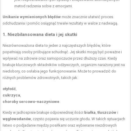
metod radzenia sobie z emocjami.
Unikanie wymienionych błędów
może znacznie ułatwić proces
odchudzania i pomóc osiągnąć trwałe rezultaty w walce z nadwagą.
1. Niezbilansowana dieta i jej skutki
Niezrównoważona dieta to jeden z najczęstszych błędów, które
popełniają osoby próbujące schudnąć. Jej skutki mogą być poważne i
wpływać na zdrowie oraz samopoczucie przez dłuższy czas. Kiedy
brakuje kluczowych składników odżywczych, organizm narażony jest na
niedobory, co osłabia jego funkcjonowanie. Może to prowadzić do
różnych problemów zdrowotnych, takich jak:
otyłość
,
cukrzyca
,
choroby sercowo-naczyniowe
.
Kiedy w jadłospisie brakuje odpowiedniej ilości
białka
,
tłuszczów
i
węglowodanów
, często pojawia się uczucie głodu. W takich sytuacjach
łatwo o podjadanie między posiłkami oraz wybieranie niezdrowych