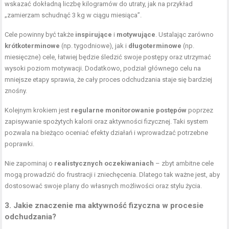
wskazać dokładną liczbę kilogramów do utraty, jak na przykład
„zamierzam schudnąć 3 kg w ciągu miesiąca”.
Cele powinny być także
inspirujące
i
motywujące
. Ustalając zarówno
krótkoterminowe
(np. tygodniowe), jak i
długoterminowe
(np.
miesięczne) cele, łatwiej będzie śledzić swoje postępy oraz utrzymać
wysoki poziom motywacji. Dodatkowo, podział głównego celu na
mniejsze etapy sprawia, że cały proces odchudzania staje się bardziej
znośny.
Kolejnym krokiem jest
regularne monitorowanie postępów
poprzez
zapisywanie spożytych kalorii oraz aktywności fizycznej. Taki system
pozwala na bieżąco oceniać efekty działań i wprowadzać potrzebne
poprawki.
Nie zapominaj o
realistycznych oczekiwaniach
– zbyt ambitne cele
mogą prowadzić do frustracji i zniechęcenia. Dlatego tak ważne jest, aby
dostosować swoje plany do własnych możliwości oraz stylu życia.
3. Jakie znaczenie ma aktywność fizyczna w procesie
odchudzania?