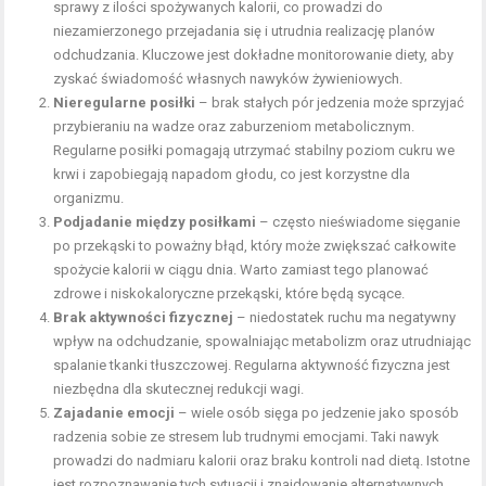
sprawy z ilości spożywanych kalorii, co prowadzi do
niezamierzonego przejadania się i utrudnia realizację planów
odchudzania. Kluczowe jest dokładne monitorowanie diety, aby
zyskać świadomość własnych nawyków żywieniowych.
Nieregularne posiłki
– brak stałych pór jedzenia może sprzyjać
przybieraniu na wadze oraz zaburzeniom metabolicznym.
Regularne posiłki pomagają utrzymać stabilny poziom cukru we
krwi i zapobiegają napadom głodu, co jest korzystne dla
organizmu.
Podjadanie między posiłkami
– często nieświadome sięganie
po przekąski to poważny błąd, który może zwiększać całkowite
spożycie kalorii w ciągu dnia. Warto zamiast tego planować
zdrowe i niskokaloryczne przekąski, które będą sycące.
Brak aktywności fizycznej
– niedostatek ruchu ma negatywny
wpływ na odchudzanie, spowalniając metabolizm oraz utrudniając
spalanie tkanki tłuszczowej
. Regularna aktywność fizyczna jest
niezbędna dla skutecznej redukcji wagi.
Zajadanie emocji
– wiele osób sięga po jedzenie jako sposób
radzenia sobie ze stresem lub trudnymi emocjami. Taki nawyk
prowadzi do nadmiaru kalorii oraz braku kontroli nad dietą. Istotne
jest rozpoznawanie tych sytuacji i znajdowanie alternatywnych