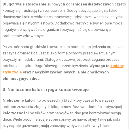
Długotrwałe stosowanie surowych ograniczeń dietetycznych
często
kończy się frustracją i zniechęceniem. Osoby decydujące się na takie
drastyczne kroki szybko tracą motywację, gdyż oczekiwane rezultaty nie
pojawiają się natychmiastowo. Dodatkowo restrykcje żywieniowe mogą
negatywnie wpływać na organizm i przyczyniać się do poważnych
problemów zdrowotnych.
Po zakończeniu głodówki i powrocie do normalnego jedzenia organizm
zaczyna gromadzić tłuszcz jako formę ochrony przed ewentualnymi
przyszłymi niedoborami. Dlatego kluczowe jest postrzeganie procesu
odchudzania jako długofalowego przedsięwzięcia.
Wymaga to
zmiany
stylu życia
oraz nawyków żywieniowych, a nie chwilowych
eliminacyjnych diet.
3. Nieliczenie kalorii i jego konsekwencje
Nieliczenie kalorii
to powszechny błąd, który często towarzyszy
próbom zrzucenia zbędnych kilogramów. Bez świadomości dotyczącej
kaloryczności
posiłków oraz napojów trudno jest kontrolować swoją
dietę. Wiele osób nie zdaje sobie sprawy, że nawet płyny, takie jak soki
czy napoje gazowane, mają znaczący wpływ na całkowity bilans