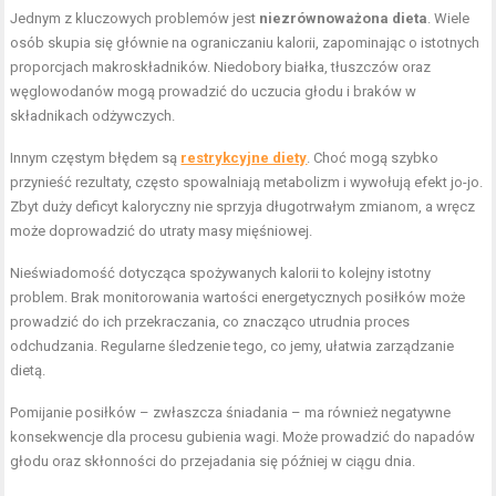
Jednym z kluczowych problemów jest
niezrównoważona dieta
. Wiele
osób skupia się głównie na ograniczaniu kalorii, zapominając o istotnych
proporcjach makroskładników. Niedobory białka, tłuszczów oraz
węglowodanów mogą prowadzić do uczucia głodu i braków w
składnikach odżywczych.
Innym częstym błędem są
restrykcyjne diety
. Choć mogą szybko
przynieść rezultaty, często spowalniają metabolizm i wywołują efekt jo-jo.
Zbyt duży deficyt kaloryczny nie sprzyja długotrwałym zmianom, a wręcz
może doprowadzić do utraty masy mięśniowej.
Nieświadomość dotycząca spożywanych kalorii to kolejny istotny
problem. Brak monitorowania wartości energetycznych posiłków może
prowadzić do ich przekraczania, co znacząco utrudnia proces
odchudzania. Regularne śledzenie tego, co jemy, ułatwia zarządzanie
dietą.
Pomijanie posiłków – zwłaszcza śniadania – ma również negatywne
konsekwencje dla procesu gubienia wagi. Może prowadzić do napadów
głodu oraz skłonności do przejadania się później w ciągu dnia.