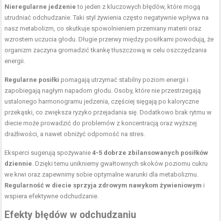
Nieregularne jedzenie
to jeden z kluczowych błędów, które mogą
utrudniać odchudzanie. Taki styl żywienia często negatywnie wpływa na
nasz metabolizm, co skutkuje spowolnieniem przemiany materii oraz
wzrostem uczucia głodu. Długie przerwy między posiłkami powodują, że
organizm zaczyna gromadzić tkankę tłuszczową w celu oszczędzania
energii.
Regularne posiłki
pomagają utrzymać stabilny poziom energii i
zapobiegają nagłym napadom głodu. Osoby, które nie przestrzegają
ustalonego harmonogramu jedzenia, częściej sięgają po kaloryczne
przekąski, co zwiększa ryzyko przejadania się. Dodatkowo brak rytmu w
diecie może prowadzić do problemów z koncentracją oraz wyższej
drażliwości, a nawet obniżyć odporność na stres.
Eksperci sugerują spożywanie
4-5 dobrze zbilansowanych posiłków
dziennie
. Dzięki temu unikniemy gwałtownych skoków poziomu cukru
we krwi oraz zapewnimy sobie optymalne warunki dla metabolizmu.
Regularność w diecie sprzyja zdrowym nawykom żywieniowym
i
wspiera efektywne odchudzanie.
Efekty błędów w odchudzaniu