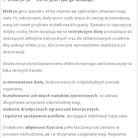
Efekt jo-jo
to zjawisko, które objawia się cyklicznymi zmianami wagi
ciała. Po zakończeniu diety sporo osób wraca do swojej wcześniejszej
masy lub nawet przybiera dodatkowe kilogramy. Zjawisko to najczęściej
dotyka osoby, które decydują się na
restrykcyjne diety
prowadzące do
znaczących deficytów kalorycznych oraz źle zbilansowanych posiłków.
Aby uniknąć efektu jo-jo, kluczowe jest wprowadzenie stabilizacji po
utracie wagi.
Skuteczne przeciwdziałanie temu efektowi wymaga zwrócenia uwagi na
kilka istotnych kwestii:
zrównoważona dieta
, dostosowana do indywidualnych potrzeb
organizmu,
kształtowanie zdrowych nawyków żywieniowych
, co ułatwia
długotrwałe utrzymanie odpowiedniej wagi,
unikanie drastycznych ograniczeń kalorycznych
,
regularne spożywanie posiłków
, sprzyjające stabilizacji masy ciała.
Dodatkowo
aktywnosć fizyczna
pełni kluczową rolę zarówno w
procesie odchudzania, jak i w utrzymaniu osiągniętej wagi. Regularne