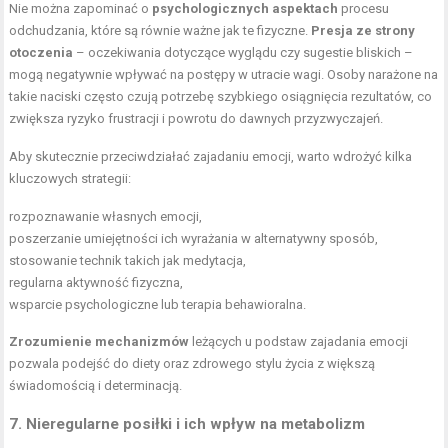
Nie można zapominać o
psychologicznych aspektach
procesu
odchudzania, które są równie ważne jak te fizyczne.
Presja ze strony
otoczenia
– oczekiwania dotyczące wyglądu czy sugestie bliskich –
mogą negatywnie wpływać na postępy w utracie wagi. Osoby narażone na
takie naciski często czują potrzebę szybkiego osiągnięcia rezultatów, co
zwiększa ryzyko frustracji i powrotu do dawnych przyzwyczajeń.
Aby skutecznie przeciwdziałać zajadaniu emocji, warto wdrożyć kilka
kluczowych strategii:
rozpoznawanie własnych emocji,
poszerzanie umiejętności ich wyrażania w alternatywny sposób,
stosowanie technik takich jak medytacja,
regularna aktywność fizyczna,
wsparcie psychologiczne lub terapia behawioralna.
Zrozumienie mechanizmów
leżących u podstaw zajadania emocji
pozwala podejść do diety oraz zdrowego stylu życia z większą
świadomością i determinacją.
7. Nieregularne posiłki i ich
wpływ na metabolizm