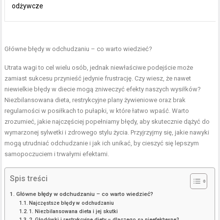
odżywcze
Główne błędy w odchudzaniu – co warto wiedzieć?
Utrata wagi to cel wielu osób, jednak niewłaściwe podejście może
zamiast sukcesu przynieść jedynie frustrację. Czy wiesz, że nawet
niewielkie błędy w diecie mogą zniweczyć efekty naszych wysiłków?
Niezbilansowana dieta, restrykcyjne plany żywieniowe oraz brak
regularności w posiłkach to pułapki, w które łatwo wpaść. Warto
zrozumieć, jakie najczęściej popełniamy błędy, aby skutecznie dążyć do
wymarzonej sylwetki i zdrowego stylu życia. Przyjrzyjmy się, jakie nawyki
mogą utrudniać odchudzanie i jak ich unikać, by cieszyć się lepszym
samopoczuciem i trwałymi efektami.
Spis treści
Główne błędy w odchudzaniu – co warto wiedzieć?
Najczęstsze błędy w odchudzaniu
1. Niezbilansowana dieta i jej skutki
2. Głodówki i restrykcyjne diety – dlaczego są nieefektywne?