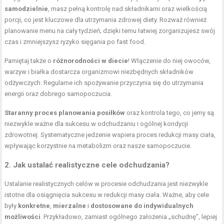
samodzielnie
, masz pełną kontrolę nad składnikami oraz wielkością
porcji, co jest kluczowe dla utrzymania zdrowej diety. Rozważ również
planowanie menu na cały tydzień; dzięki temu łatwiej zorganizujesz swój
czas i zmniejszysz ryzyko sięgania po fast food.
Pamiętaj także o
różnorodności w diecie
! Włączenie do niej owoców,
warzyw i białka dostarcza organizmowi niezbędnych składników
odżywczych. Regularne ich spożywanie przyczynia się do utrzymania
energii oraz dobrego samopoczucia.
Staranny proces planowania posiłków
oraz kontrola tego, co jemy są
niezwykle ważne dla sukcesu w odchudzaniu i ogólnej kondycji
zdrowotnej. Systematyczne jedzenie wspiera proces redukcji masy ciała,
wpływając korzystnie na metabolizm oraz nasze samopoczucie.
2. Jak ustalać realistyczne cele odchudzania?
Ustalanie realistycznych celów w procesie odchudzania jest niezwykle
istotne dla osiągnięcia sukcesu w redukcji masy ciała. Ważne, aby cele
były
konkretne
,
mierzalne
i
dostosowane do indywidualnych
możliwości
. Przykładowo, zamiast ogólnego założenia „schudnę”, lepiej