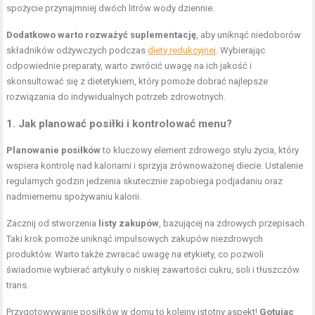
spożycie przynajmniej dwóch litrów wody dziennie.
Dodatkowo warto rozważyć suplementację
, aby uniknąć niedoborów
składników odżywczych podczas
diety redukcyjnej
. Wybierając
odpowiednie preparaty, warto zwrócić uwagę na ich jakość i
skonsultować się z dietetykiem, który pomoże dobrać najlepsze
rozwiązania do indywidualnych potrzeb zdrowotnych.
1. Jak planować posiłki i kontrolować menu?
Planowanie posiłków
to kluczowy element zdrowego stylu życia, który
wspiera kontrolę nad kaloriami i sprzyja zrównoważonej diecie. Ustalenie
regularnych godzin jedzenia skutecznie zapobiega podjadaniu oraz
nadmiernemu spożywaniu kalorii.
Zacznij od stworzenia
listy zakupów
, bazującej na zdrowych przepisach.
Taki krok pomoże uniknąć impulsowych zakupów niezdrowych
produktów. Warto także zwracać uwagę na etykiety, co pozwoli
świadomie wybierać artykuły o niskiej zawartości cukru, soli i tłuszczów
trans.
Przygotowywanie posiłków w domu to kolejny istotny aspekt!
Gotując