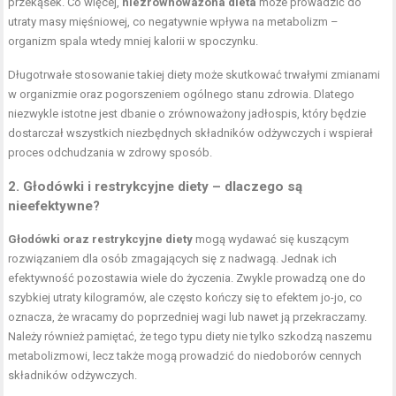
przekąsek. Co więcej,
niezrównoważona dieta
może prowadzić do
utraty masy mięśniowej, co negatywnie wpływa na metabolizm –
organizm spala wtedy mniej kalorii w spoczynku.
Długotrwałe stosowanie takiej diety może skutkować trwałymi zmianami
w organizmie oraz pogorszeniem ogólnego stanu zdrowia. Dlatego
niezwykle istotne jest dbanie o zrównoważony jadłospis, który będzie
dostarczał wszystkich niezbędnych składników odżywczych i wspierał
proces odchudzania w zdrowy sposób.
2. Głodówki i restrykcyjne diety – dlaczego są
nieefektywne?
Głodówki oraz restrykcyjne diety
mogą wydawać się kuszącym
rozwiązaniem dla osób zmagających się z nadwagą. Jednak ich
efektywność pozostawia wiele do życzenia. Zwykle prowadzą one do
szybkiej utraty kilogramów, ale często kończy się to efektem jo-jo, co
oznacza, że wracamy do poprzedniej wagi lub nawet ją przekraczamy.
Należy również pamiętać, że tego typu diety nie tylko szkodzą naszemu
metabolizmowi, lecz także mogą prowadzić do niedoborów cennych
składników odżywczych.