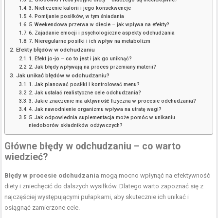
3. Nieliczenie kalorii i jego konsekwencje
4. Pomijanie posiłków, w tym śniadania
5. Weekendowa przerwa w diecie – jak wpływa na efekty?
6. Zajadanie emocji i psychologiczne aspekty odchudzania
7. Nieregularne posiłki i ich wpływ na metabolizm
Efekty błędów w odchudzaniu
1. Efekt jo-jo – co to jest i jak go uniknąć?
2. Jak błędy wpływają na proces przemiany materii?
Jak unikać błędów w odchudzaniu?
1. Jak planować posiłki i kontrolować menu?
2. Jak ustalać realistyczne cele odchudzania?
3. Jakie znaczenie ma aktywność fizyczna w procesie odchudzania?
4. Jak nawodnienie organizmu wpływa na utratę wagi?
5. Jak odpowiednia suplementacja może pomóc w unikaniu
niedoborów składników odżywczych?
Główne błędy w odchudzaniu – co warto
wiedzieć?
Błędy w procesie odchudzania
mogą mocno wpłynąć na efektywność
diety i zniechęcić do dalszych wysiłków. Dlatego warto zapoznać się z
najczęściej występującymi pułapkami, aby skutecznie ich unikać i
osiągnąć zamierzone cele.