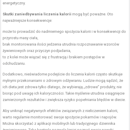
energetyczny.
Skutki zaniedbywania liczenia kalorii
mogą być poważne. Oto
najważniejsze konsekwencje:
może to prowadzić do nadmiernego spożycia kalorii i w konsekwencji do
przyrostu masy ciała,
brak monitorowania ilości jedzenia utrudnia rozpoznawanie wzorców
żywieniowych oraz przyczyn podjadania,
to z kolei może wiązać się z frustracją i brakiem postępów w
odchudzaniu.
Dodatkowo, nieświadome podejście do liczenia kalorii często skutkuje
mylnymi przekonaniami o zdrowym odżywianiu. Ludzie mogą sądzić, że
ich dieta jest zdrowa tylko dlatego, że wybierają „zdrowe” produkty, nie
biorąc pod uwagę ich kaloryczności. Takie myślenie utrudnia osiągnięcie
zamierzonych rezultatów i zwiększa ryzyko popełniania błędów w diecie.
Aby uniknąć negatywnych efektów związanych z nieliczeniem kalorii,
warto regularnie monitorować swoje spożycie pokarmów i napojów.
Można skorzystać z aplikacji mobilnych lub tradycyjnego dziennika
żywieniowego. Taka kontrola pozwala lepiej poznać swoje nawyki