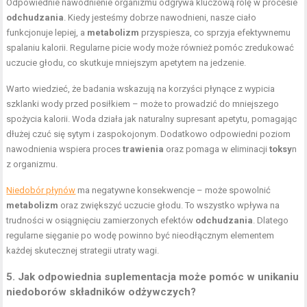
Odpowiednie nawodnienie organizmu odgrywa kluczową rolę w procesie
odchudzania
. Kiedy jesteśmy dobrze nawodnieni, nasze ciało
funkcjonuje lepiej, a
metabolizm
przyspiesza, co sprzyja efektywnemu
spalaniu kalorii. Regularne picie wody może również pomóc zredukować
uczucie głodu, co skutkuje mniejszym apetytem na jedzenie.
Warto wiedzieć, że badania wskazują na korzyści płynące z wypicia
szklanki wody przed posiłkiem – może to prowadzić do mniejszego
spożycia kalorii. Woda działa jak naturalny supresant apetytu, pomagając
dłużej czuć się sytym i zaspokojonym. Dodatkowo odpowiedni poziom
nawodnienia wspiera proces
trawienia
oraz pomaga w eliminacji
toksy
n
z organizmu.
Niedobór płynów
ma negatywne konsekwencje – może spowolnić
metabolizm
oraz zwiększyć uczucie głodu. To wszystko wpływa na
trudności w osiągnięciu zamierzonych efektów
odchudzania
. Dlatego
regularne sięganie po wodę powinno być nieodłącznym elementem
każdej skutecznej strategii utraty wagi.
5. Jak odpowiednia suplementacja może pomóc w unikaniu
niedoborów składników odżywczych?