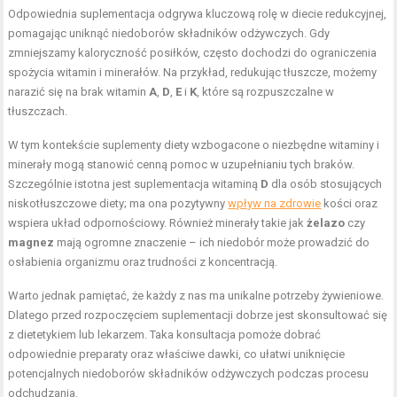
Odpowiednia suplementacja odgrywa kluczową rolę w diecie redukcyjnej,
pomagając uniknąć niedoborów składników odżywczych. Gdy
zmniejszamy kaloryczność posiłków, często dochodzi do ograniczenia
spożycia witamin i minerałów. Na przykład, redukując tłuszcze, możemy
narazić się na brak witamin
A
,
D
,
E
i
K
, które są rozpuszczalne w
tłuszczach.
W tym kontekście suplementy diety wzbogacone o niezbędne witaminy i
minerały mogą stanowić cenną pomoc w uzupełnianiu tych braków.
Szczególnie istotna jest suplementacja witaminą
D
dla osób stosujących
niskotłuszczowe diety; ma ona pozytywny
wpływ na zdrowie
kości oraz
wspiera układ odpornościowy. Również minerały takie jak
żelazo
czy
magnez
mają ogromne znaczenie – ich niedobór może prowadzić do
osłabienia organizmu oraz trudności z koncentracją.
Warto jednak pamiętać, że każdy z nas ma unikalne potrzeby żywieniowe.
Dlatego przed rozpoczęciem suplementacji dobrze jest skonsultować się
z dietetykiem lub lekarzem. Taka konsultacja pomoże dobrać
odpowiednie preparaty oraz właściwe dawki, co ułatwi uniknięcie
potencjalnych niedoborów składników odżywczych podczas procesu
odchudzania.