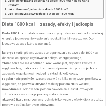
Jakie efekty można osiągnąć na diecie 1800 kcal – na co warto
uważać?
Jak zbilansować jadłospis w diecie 1800 kcal?
Jaki jest przykładowy jadłospis w diecie 1800 kcal?
Dieta 1800 kcal – zasady, efekty i jadłospis
Dieta 1800 kcal
została stworzona z myślą o dostarczeniu odpowiedniej
energii, a jednocześnie wspieraniu redukcji tkanki tłuszczowej. Oto
kluczowe zasady, które warto znać:
kaloryczność
: główna zasada to ograniczenie spożycia do 1800 kcal
dziennie, co sprzyja uzyskiwaniu deficytu energetycznego,
zbilansowanie makroskładników
: ważne jest, aby dieta zawierała
węglowodany, białka oraz tłuszcze w odpowiednich proporcjach, co
zapewnia organizmowi niezbędne składniki odżywcze,
regularność posiłków
: warto postawić na kilka mniejszych posiłków w
ciągu dnia, co pozwala utrzymać stabilny poziom cukru we krwi,
nawodnienie
: odpowiedni
poziom nawodnienia
jest kluczowy dla
zdrowia oraz wspomaga procesy metaboliczne,
aktyność fizyczna
: regularny ruch nie tylko wspiera efekty diety, ale także
poprawia ogólną kondycję zdrowotną.