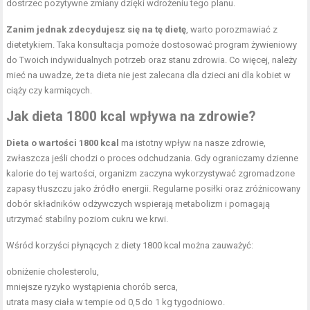
dostrzec pozytywne zmiany dzięki wdrożeniu tego planu.
Zanim jednak zdecydujesz się na tę dietę
, warto porozmawiać z
dietetykiem. Taka konsultacja pomoże dostosować program żywieniowy
do Twoich indywidualnych potrzeb oraz stanu zdrowia. Co więcej, należy
mieć na uwadze, że ta dieta nie jest zalecana dla dzieci ani dla kobiet w
ciąży czy karmiących.
Jak dieta 1800 kcal wpływa na zdrowie?
Dieta o wartości 1800 kcal
ma istotny wpływ na nasze zdrowie,
zwłaszcza jeśli chodzi o proces odchudzania. Gdy ograniczamy dzienne
kalorie do tej wartości, organizm zaczyna wykorzystywać zgromadzone
zapasy tłuszczu jako źródło energii. Regularne posiłki oraz zróżnicowany
dobór składników odżywczych wspierają metabolizm i pomagają
utrzymać stabilny poziom cukru we krwi.
Wśród korzyści płynących z diety 1800 kcal można zauważyć:
obniżenie cholesterolu,
mniejsze ryzyko wystąpienia chorób serca,
utrata masy ciała w tempie od 0,5 do 1 kg tygodniowo.