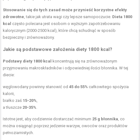
Stosowanie się do tych zasad może przynieść korzystne efekty
zdrowotne
, takie jak utrata wagi czy lepsze samopoczucie.
Dieta 1800
kcal
często polecana jest osobom o wyższym zapotrzebowaniu
kalorycznym (2000-2500 kcal), które chcą schudnąć w sposób
bezpieczny i zrównoważony.
Jakie są podstawowe założenia diety 1800 kcal?
Podstawy diety 1800 kcal
koncentrują się na zrównoważonym
przyjmowaniu makroskładników i odpowiedniej ilości błonnika. W tej
diecie:
węglowodany powinny stanowić od
45 do 55%
całkowitego spożycia
kalorii,
białko zaś
15-20%
,
a tłuszcze
20-35%
.
Istotne jest, aby codziennie dostarczać minimum
25 g błonnika
, co
można osiągnąć poprzez jedzenie warzyw, owoców oraz produktów
pełnoziarnistych.