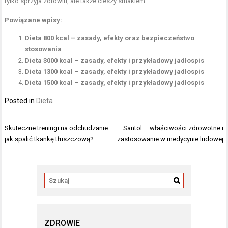
tylko sprzyja zdrowiu, ale także cieszy smakiem.
Powiązane wpisy:
Dieta 800 kcal – zasady, efekty oraz bezpieczeństwo
stosowania
Dieta 3000 kcal – zasady, efekty i przykładowy jadłospis
Dieta 1300 kcal – zasady, efekty i przykładowy jadłospis
Dieta 1500 kcal – zasady, efekty i przykładowy jadłospis
Posted in
Dieta
Nawigacja
Skuteczne treningi na odchudzanie:
Santol – właściwości zdrowotne i
wpisu
jak spalić tkankę tłuszczową?
zastosowanie w medycynie ludowej
ZDROWIE