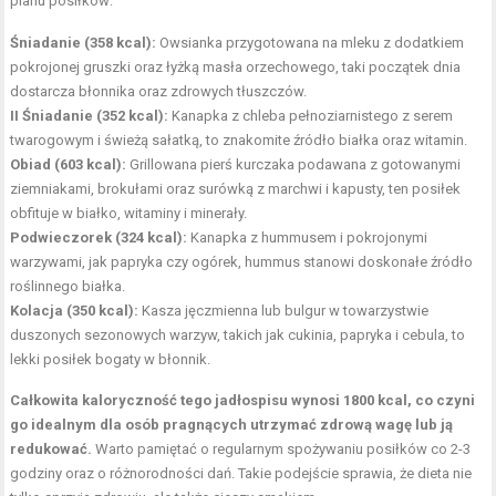
planu posiłków:
Śniadanie (358 kcal):
Owsianka przygotowana na mleku z dodatkiem
pokrojonej gruszki oraz łyżką masła orzechowego, taki początek dnia
dostarcza błonnika oraz zdrowych tłuszczów.
II Śniadanie (352 kcal):
Kanapka z chleba pełnoziarnistego z serem
twarogowym i świeżą sałatką, to znakomite źródło białka oraz witamin.
Obiad (603 kcal):
Grillowana pierś kurczaka podawana z gotowanymi
ziemniakami, brokułami oraz surówką z marchwi i kapusty, ten posiłek
obfituje w białko, witaminy i minerały.
Podwieczorek (324 kcal):
Kanapka z hummusem i pokrojonymi
warzywami, jak papryka czy ogórek, hummus stanowi doskonałe źródło
roślinnego białka.
Kolacja (350 kcal):
Kasza jęczmienna lub bulgur w towarzystwie
duszonych sezonowych warzyw, takich jak cukinia, papryka i cebula, to
lekki posiłek bogaty w błonnik.
Całkowita kaloryczność tego jadłospisu wynosi 1800 kcal, co czyni
go idealnym dla osób pragnących utrzymać zdrową wagę lub ją
redukować.
Warto pamiętać o regularnym spożywaniu posiłków co 2-3
godziny oraz o różnorodności dań. Takie podejście sprawia, że dieta nie