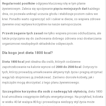
Regularność posiłków
odgrywa kluczową rolę w tym planie
żywieniowym. Zaleca się spożywanie
pięciu mniejszych dań
każdego
dnia, co pozwala uniknąć uczucia głodu i stabilizuje poziom cukru we
krwi. Ponadto warto ograniczyć sól i cukier w diecie, co wspiera zdrowe
żywienie oraz wpływa korzystnie na nasze samopoczucie.
Przestrzeganie tych zasad
nie tylko wspiera proces odchudzania, ale
także przyczynia się do zachowania dobrego zdrowia oraz dostarczania
organizmowi niezbędnych składników odżywczych.
Dla kogo jest dieta 1800 kcal?
Dieta 1800 kcal
jest idealna dla osób, których codzienne
zapotrzebowanie na kalorie wynosi od
2000 do 2500 kcal
. Dotyczy to
tych, którzy prowadzą umiarkowanie aktywny tryb życia i pragną utrzymać
wagę lub stopniowo ją zredukować. Zarówno dorosłe kobiety, jak i
mężczyźni mogą skorzystać z tego planu żywieniowego.
Szczególnie korzystna dla osób z nadwagą lub otyłością
, dieta 1800
kcal umożliwia osiągnięcie deficytu energetycznego. Na przykład, kobieta
w wieku 40 lat ważąca 80 kg i prowadząca siedzący styl życia może