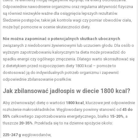
Odpowiednie nawodnienie organizmu oraz regularna aktywność fizyczna
są również niezwykle ważne dla osiągnięcia lepszych rezultatów.
Śledzenie postępów, takie jak kontrola wagi czy pomiar obwodów ciała,
może być pomocne w ocenie skuteczności diety.
Nie można zapominać o potencjalnych skutkach ubocznych
związanych z niedoborami żywieniowymi lub uczuciem głodu. Dla osób o
wyższym zapotrzebowaniu kalorycznym ta dieta może prowadzić do
spadku energii czy ogólnego zmęczenia. Dlatego warto skonsultować się
z dietetykiem przed rozpoczęciem diety 1800 kcal – pomoże to
dostosować ją do indywidualnych potrzeb organizmu i zapewnić
odpowiednie zbilansowanie posiłków.
Jak zbilansować jadłospis w diecie 1800 kcal?
Aby zrównoważyć dietę o wartości
1800 kcal
, kluczowe jest odpowiednie
rozłożenie makroskładników. Węglowodany powinny stanowić od
45 do
55%
całkowitego zapotrzebowania energetycznego, białko
15-20%
, a
tłuszcze
20-35%
. Przekłada się to na dzienne spożycie około:
225-247 g
węglowodanów,