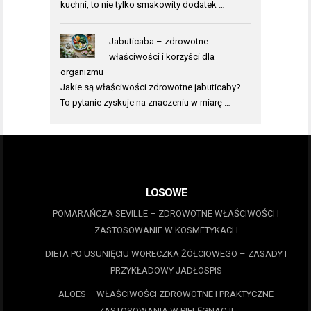
kuchni, to nie tylko smakowity dodatek …
Jabuticaba – zdrowotne
właściwości i korzyści dla
organizmu
Jakie są właściwości zdrowotne jabuticaby?
To pytanie zyskuje na znaczeniu w miarę …
LOSOWE
POMARAŃCZA SEVILLE – ZDROWOTNE WŁAŚCIWOŚCI I
ZASTOSOWANIE W KOSMETYKACH
DIETA PO USUNIĘCIU WORECZKA ŻÓŁCIOWEGO – ZASADY I
PRZYKŁADOWY JADŁOSPIS
ALOES – WŁAŚCIWOŚCI ZDROWOTNE I PRAKTYCZNE
ZASTOSOWANIA W PIELĘGNACJI