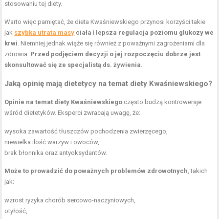
stosowaniu tej diety.
Warto więc pamiętać, że dieta Kwaśniewskiego przynosi korzyści takie
jak
szybka utrata masy
ciała
i
lepsza regulacja poziomu glukozy we
krwi
. Niemniej jednak wiąże się również z poważnymi zagrożeniami dla
zdrowia.
Przed podjęciem decyzji o jej rozpoczęciu dobrze jest
skonsultować się ze specjalistą ds. żywienia.
Jaką opinię mają dietetycy na temat diety Kwaśniewskiego?
Opinie na temat diety Kwaśniewskiego
często budzą kontrowersje
wśród dietetyków. Eksperci zwracają uwagę, że:
wysoka zawartość tłuszczów pochodzenia zwierzęcego,
niewielka ilość warzyw i owoców,
brak błonnika oraz antyoksydantów.
Może to prowadzić do poważnych problemów zdrowotnych
, takich
jak:
wzrost ryzyka chorób sercowo-naczyniowych,
otyłość,