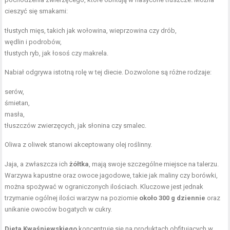
cieszyć się smakami:
tłustych mięs, takich jak wołowina, wieprzowina czy drób,
wędlin i podrobów,
tłustych ryb, jak łosoś czy makrela.
Nabiał odgrywa istotną rolę w tej diecie. Dozwolone są różne rodzaje:
serów,
śmietan,
masła,
tłuszczów zwierzęcych, jak słonina czy smalec.
Oliwa z oliwek stanowi akceptowany olej roślinny.
Jaja, a zwłaszcza ich
żółtka
, mają swoje szczególne miejsce na talerzu.
Warzywa kapustne oraz owoce jagodowe, takie jak maliny czy borówki,
można spożywać w ograniczonych ilościach. Kluczowe jest jednak
trzymanie ogólnej ilości warzyw na poziomie
około 300 g dziennie
oraz
unikanie owoców bogatych w cukry.
Dieta Kwaśniewskiego
koncentruje się na produktach obfitujących w