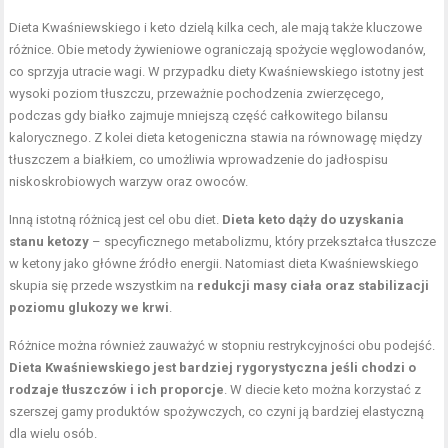
Dieta Kwaśniewskiego i keto dzielą kilka cech, ale mają także kluczowe
różnice. Obie metody żywieniowe ograniczają spożycie węglowodanów,
co sprzyja utracie wagi. W przypadku diety Kwaśniewskiego istotny jest
wysoki poziom tłuszczu, przeważnie pochodzenia zwierzęcego,
podczas gdy białko zajmuje mniejszą część całkowitego bilansu
kalorycznego. Z kolei dieta ketogeniczna stawia na równowagę między
tłuszczem a białkiem, co umożliwia wprowadzenie do jadłospisu
niskoskrobiowych warzyw oraz owoców.
Inną istotną różnicą jest cel obu diet.
Dieta keto dąży do uzyskania
stanu ketozy
– specyficznego metabolizmu, który przekształca tłuszcze
w ketony jako główne źródło energii. Natomiast dieta Kwaśniewskiego
skupia się przede wszystkim na
redukcji masy ciała oraz stabilizacji
poziomu glukozy we krwi
.
Różnice można również zauważyć w stopniu restrykcyjności obu podejść.
Dieta Kwaśniewskiego jest bardziej rygorystyczna jeśli chodzi o
rodzaje tłuszczów i ich proporcje
. W diecie keto można korzystać z
szerszej gamy produktów spożywczych, co czyni ją bardziej elastyczną
dla wielu osób.