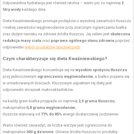
Odpowiednia hydratacja jest również istotna – warto pić co najmniej
2
litry wody
każdego dnia.
Dieta Kwaśniewskiego promuje podejście o wysokiej zawartości tłuszczu
i niskiej zawartości węglowodanów przy znacznym ograniczeniu białka
oraz dużym nacisku na zdrowe źródła tłuszczu. Jej celem jest
skuteczna
redukcja masy ciała
oraz
poprawa ogólnego stanu zdrowia
poprzez
odpowiedni
wybór produktów spożywczych
.
Czym charakteryzuje się dieta Kwaśniewskiego?
Dieta Kwaśniewskiego koncentruje się na
wysokim spożyciu tłuszczu
przy jednoczesnym
ograniczeniu węglowodanów
, a białko pojawia się
w umiarkowanych ilościach. Kluczowym aspektem tej diety jest
odpowiedni stosunek makroskładników:
na każdy gram białka przypada co najmniej
2,5 grama tłuszczu
,
maksymalnie
0,8 grama węglowodanów
,
tłuszcze stanowią od
77% do 85%
energii dostarczanej codziennie.
Warto również zauważyć, że liczba warzyw jest ograniczona do
maksymalnie
300 g dziennie
. Główne źródła tłuszczu to produkty