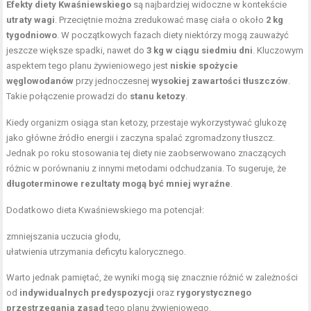
Efekty diety Kwaśniewskiego
są najbardziej widoczne w kontekście
utraty wagi
. Przeciętnie można zredukować masę ciała o około
2 kg
tygodniowo
. W początkowych fazach diety niektórzy mogą zauważyć
jeszcze większe spadki, nawet do
3 kg w ciągu siedmiu dni
. Kluczowym
aspektem tego planu żywieniowego jest
niskie spożycie
węglowodanów
przy jednoczesnej
wysokiej zawartości tłuszczów
.
Takie połączenie prowadzi do
stanu ketozy
.
Kiedy organizm osiąga stan ketozy, przestaje wykorzystywać glukozę
jako główne źródło energii i zaczyna spalać zgromadzony tłuszcz.
Jednak po roku stosowania tej diety nie zaobserwowano znaczących
różnic w porównaniu z innymi metodami odchudzania. To sugeruje, że
długoterminowe rezultaty mogą być mniej wyraźne
.
Dodatkowo dieta Kwaśniewskiego ma potencjał:
zmniejszania uczucia głodu,
ułatwienia utrzymania deficytu kalorycznego.
Warto jednak pamiętać, że wyniki mogą się znacznie różnić w zależności
od
indywidualnych predyspozycji
oraz
rygorystycznego
przestrzegania zasad
tego planu żywieniowego.