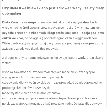
Czy dieta Kwaśniewskiego jest zdrowa? Wady i zalety diety
optymalnej
Dieta Kwaśniewskiego
, znana również jako
dieta optymalna
, budzi
wiele emocji wśród specjalistów medycznych. Jej głównym atutem jest
szybkie zrzucanie zbędnych kilogramów
oraz
stabilizacja poziomu
cukru we krwi
, co osiąga się poprzez ograniczenie węglowodanów.
Wiele osób korzystających z tej diety zauważa
poprawę samopoczucia
związane z redukcją tkanki tłuszczowej.
Z drugiej strony, ta forma odżywiania ma swoje istotne wady. Oto niektóre
z nich:
wysoka zawartość tłuszczów zwierzęcych może zwiększać ryzyko
wystąpienia chorób sercowo-naczyniowych,
stosowanie diety Kwaśniewskiego może prowadzić do nieodpowiednich
proporcji składników odżywczych,
może wystąpić niedobór mikroelementów,
osoby z istniejącymi problemami zdrowotnymi, takimi jak schorzenia
nerek czy wątroby, mogą napotkać poważne trudności przy długotrwałym