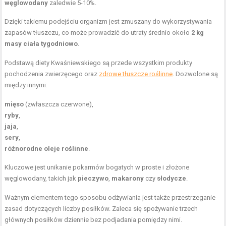
węglowodany
zaledwie 5-10%.
Dzięki takiemu podejściu organizm jest zmuszany do wykorzystywania
zapasów tłuszczu, co może prowadzić do utraty średnio około
2 kg
masy ciała tygodniowo
.
Podstawą diety Kwaśniewskiego są przede wszystkim produkty
pochodzenia zwierzęcego oraz
zdrowe tłuszcze roślinne
. Dozwolone są
między innymi:
mięso
(zwłaszcza czerwone),
ryby
,
jaja
,
sery
,
różnorodne oleje roślinne
.
Kluczowe jest unikanie pokarmów bogatych w proste i złożone
węglowodany, takich jak
pieczywo
,
makarony
czy
słodycze
.
Ważnym elementem tego sposobu odżywiania jest także przestrzeganie
zasad dotyczących liczby posiłków. Zaleca się spożywanie trzech
głównych posiłków dziennie bez podjadania pomiędzy nimi.