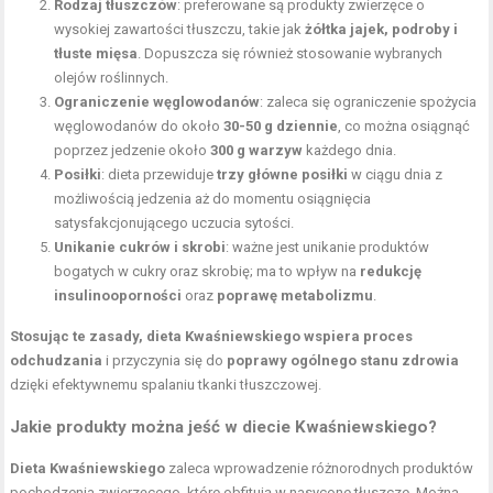
Rodzaj tłuszczów
: preferowane są produkty zwierzęce o
wysokiej zawartości tłuszczu, takie jak
żółtka jajek, podroby i
tłuste mięsa
. Dopuszcza się również stosowanie wybranych
olejów roślinnych.
Ograniczenie węglowodanów
: zaleca się
ograniczenie spożycia
węglowodanów
do około
30-50 g dziennie
, co można osiągnąć
poprzez jedzenie około
300 g warzyw
każdego dnia.
Posiłki
: dieta przewiduje
trzy główne posiłki
w ciągu dnia z
możliwością jedzenia aż do momentu osiągnięcia
satysfakcjonującego uczucia sytości.
Unikanie cukrów i skrobi
: ważne jest unikanie produktów
bogatych w cukry oraz skrobię; ma to wpływ na
redukcję
insulinooporności
oraz
poprawę metabolizmu
.
Stosując te zasady, dieta Kwaśniewskiego wspiera proces
odchudzania
i przyczynia się do
poprawy ogólnego stanu zdrowia
dzięki efektywnemu spalaniu tkanki tłuszczowej.
Jakie produkty można jeść w diecie Kwaśniewskiego?
Dieta Kwaśniewskiego
zaleca wprowadzenie różnorodnych produktów
pochodzenia zwierzęcego, które obfitują w nasycone tłuszcze. Można