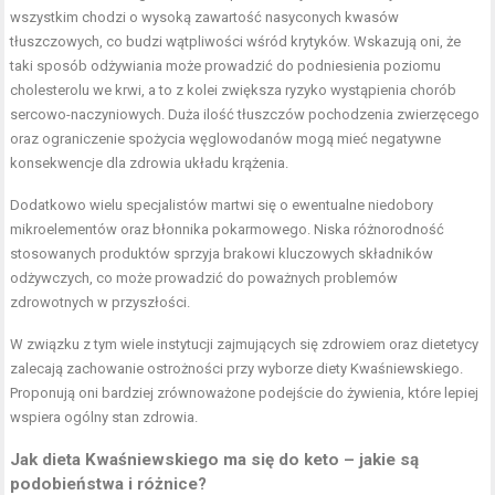
wszystkim chodzi o wysoką zawartość nasyconych kwasów
tłuszczowych, co budzi wątpliwości wśród krytyków. Wskazują oni, że
taki sposób odżywiania może prowadzić do podniesienia poziomu
cholesterolu we krwi, a to z kolei zwiększa ryzyko wystąpienia chorób
sercowo-naczyniowych. Duża ilość tłuszczów pochodzenia zwierzęcego
oraz ograniczenie spożycia węglowodanów mogą mieć negatywne
konsekwencje dla zdrowia układu krążenia.
Dodatkowo wielu specjalistów martwi się o ewentualne niedobory
mikroelementów oraz błonnika pokarmowego. Niska różnorodność
stosowanych produktów sprzyja brakowi kluczowych składników
odżywczych, co może prowadzić do poważnych problemów
zdrowotnych w przyszłości.
W związku z tym wiele instytucji zajmujących się zdrowiem oraz dietetycy
zalecają zachowanie ostrożności przy wyborze diety Kwaśniewskiego.
Proponują oni bardziej zrównoważone podejście do żywienia, które lepiej
wspiera ogólny stan zdrowia.
Jak dieta Kwaśniewskiego ma się do keto – jakie są
podobieństwa i różnice?