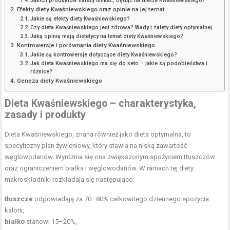
Jakich produktów należy unikać, będąc na diecie Kwaśniewskiego?
Efekty diety Kwaśniewskiego oraz opinie na jej temat
Jakie są efekty diety Kwaśniewskiego?
Czy dieta Kwaśniewskiego jest zdrowa? Wady i zalety diety optymalnej
Jaką opinię mają dietetycy na temat diety Kwaśniewskiego?
Kontrowersje i porównania diety Kwaśniewskiego
Jakie są kontrowersje dotyczące diety Kwaśniewskiego?
Jak dieta Kwaśniewskiego ma się do keto – jakie są podobieństwa i
różnice?
Geneza diety Kwaśniewskiego
Dieta Kwaśniewskiego – charakterystyka,
zasady i produkty
Dieta Kwaśniewskiego, znana również jako dieta optymalna, to
specyficzny plan żywieniowy, który stawia na niską zawartość
węglowodanów. Wyróżnia się ona zwiększonym spożyciem tłuszczów
oraz ograniczeniem białka i węglowodanów. W ramach tej diety
makroskładniki rozkładają się następująco:
tłuszcze
odpowiadają za 70–80% całkowitego dziennego spożycia
kalorii,
białko
stanowi 15–20%,