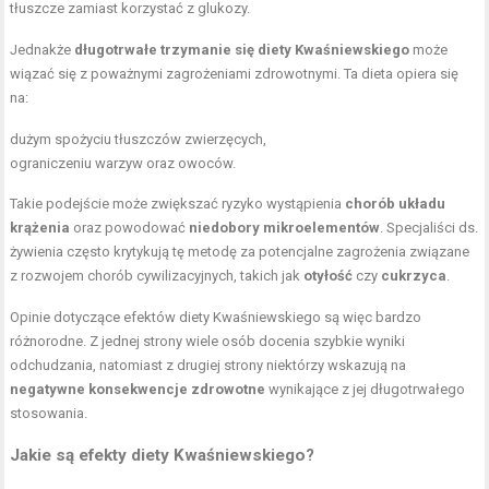
tłuszcze zamiast korzystać z glukozy.
Jednakże
długotrwałe trzymanie się diety Kwaśniewskiego
może
wiązać się z poważnymi zagrożeniami zdrowotnymi. Ta dieta opiera się
na:
dużym spożyciu tłuszczów zwierzęcych,
ograniczeniu warzyw oraz owoców.
Takie podejście może zwiększać ryzyko wystąpienia
chorób układu
krążenia
oraz powodować
niedobory mikroelementów
. Specjaliści ds.
żywienia często krytykują tę metodę za potencjalne zagrożenia związane
z rozwojem chorób cywilizacyjnych, takich jak
otyłość
czy
cukrzyca
.
Opinie dotyczące efektów diety Kwaśniewskiego są więc bardzo
różnorodne. Z jednej strony wiele osób docenia szybkie wyniki
odchudzania, natomiast z drugiej strony niektórzy wskazują na
negatywne konsekwencje zdrowotne
wynikające z jej długotrwałego
stosowania.
Jakie są efekty diety Kwaśniewskiego?