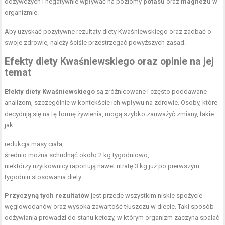
odżywczych i negatywnie wpływać na poziomy
potasu
oraz
magnezu
w
organizmie.
Aby uzyskać pozytywne rezultaty diety Kwaśniewskiego oraz zadbać o
swoje zdrowie, należy ściśle przestrzegać powyższych zasad.
Efekty diety Kwaśniewskiego oraz opinie na jej
temat
Efekty diety Kwaśniewskiego
są zróżnicowane i często poddawane
analizom, szczególnie w kontekście ich wpływu na zdrowie. Osoby, które
decydują się na tę formę żywienia, mogą szybko zauważyć zmiany, takie
jak:
redukcja masy ciała,
średnio można schudnąć około 2 kg tygodniowo,
niektórzy użytkownicy raportują nawet utratę 3 kg już po pierwszym
tygodniu stosowania diety.
Przyczyną tych rezultatów
jest przede wszystkim niskie spożycie
węglowodanów oraz wysoka zawartość tłuszczu w diecie. Taki sposób
odżywiania prowadzi do stanu ketozy, w którym organizm zaczyna spalać