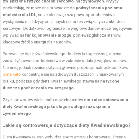
zwiększone ryzyko chorób sercowo-naczyniowych
. Krytycy
podkreślają, że może ona prowadzić do
podwyższenia poziomu
cholesterolu LDL
, co z kolei zwiększa prawdopodobieństwo
wystąpienia miażdżycy oraz innych schorzeń związanych z układem
sercowym. Dodatkowo, ograniczenie węglowodanów może negatywnie
wpływać na
funkcjonowanie mózgu
, ponieważ glukoza stanowi
kluczowe źródło energii dla neuronów.
Porównując dietę Kwaśniewskiego do diety ketogenicznej, można
zauważyć pewne podobieństwa w zakresie redukcji węglowodanów.
Niemniej jednak różnice dotyczą głównie proporcji makroskładników;
dieta keto
koncentruje się na zdrowych tłuszczach i umiarkowanym
białku, podczas gdy dieta Kwaśniewskiego stawia na
nasycone
tłuszcze pochodzenia zwierzęcego
.
Z tych powodów wiele osób oraz ekspertów
nie zaleca stosowania
diety Kwaśniewskiego jako długotrwałego rozwiązania
żywieniowego
.
Jakie są kontrowersje dotyczące diety Kwaśniewskiego?
Dieta Kwaśniewskiego wzbudza sporo emocji i kontrowersji. Przede