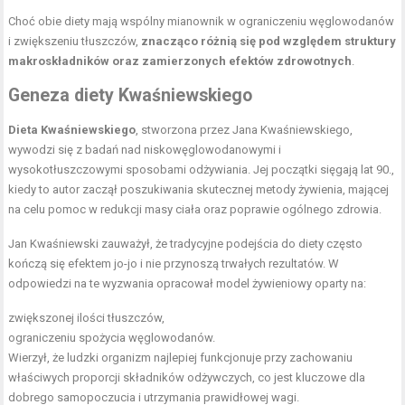
Choć obie diety mają wspólny mianownik w ograniczeniu węglowodanów
i zwiększeniu tłuszczów,
znacząco różnią się pod względem struktury
makroskładników oraz zamierzonych efektów zdrowotnych
.
Geneza diety Kwaśniewskiego
Dieta Kwaśniewskiego
, stworzona przez Jana Kwaśniewskiego,
wywodzi się z badań nad niskowęglowodanowymi i
wysokotłuszczowymi sposobami odżywiania. Jej początki sięgają lat 90.,
kiedy to autor zaczął poszukiwania skutecznej metody żywienia, mającej
na celu pomoc w redukcji masy ciała oraz poprawie ogólnego zdrowia.
Jan Kwaśniewski zauważył, że tradycyjne podejścia do diety często
kończą się efektem jo-jo i nie przynoszą trwałych rezultatów. W
odpowiedzi na te wyzwania opracował model żywieniowy oparty na:
zwiększonej ilości tłuszczów,
ograniczeniu spożycia węglowodanów.
Wierzył, że ludzki organizm najlepiej funkcjonuje przy zachowaniu
właściwych proporcji składników odżywczych, co jest kluczowe dla
dobrego samopoczucia i utrzymania prawidłowej wagi.