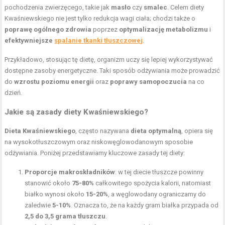
pochodzenia zwierzęcego, takie jak
masło
czy
smalec
. Celem diety
Kwaśniewskiego nie jest tylko redukcja wagi ciała; chodzi także o
poprawę ogólnego zdrowia
poprzez
optymalizację metabolizmu
i
efektywniejsze
spalanie tkanki tłuszczowej
.
Przykładowo, stosując tę dietę, organizm uczy się lepiej wykorzystywać
dostępne zasoby energetyczne. Taki sposób odżywiania może prowadzić
do
wzrostu poziomu energii
oraz
poprawy samopoczucia
na co
dzień.
Jakie są zasady diety Kwaśniewskiego?
Dieta Kwaśniewskiego
, często nazywana
dieta optymalną
, opiera się
na wysokotłuszczowym oraz niskowęglowodanowym sposobie
odżywiania. Poniżej przedstawiamy kluczowe zasady tej diety:
Proporcje makroskładników
: w tej diecie tłuszcze powinny
stanowić około
75-80%
całkowitego spożycia kalorii, natomiast
białko wynosi około
15-20%
, a węglowodany ograniczamy do
zaledwie
5-10%
. Oznacza to, że na każdy gram białka przypada od
2,5 do 3,5 grama tłuszczu
.