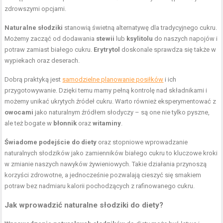
zdrowszymi opcjami.
Naturalne słodziki
stanowią świetną alternatywę dla tradycyjnego cukru.
Możemy zacząć od dodawania
stewii
lub
ksylitolu
do naszych napojów i
potraw zamiast białego cukru.
Erytrytol
doskonale sprawdza się także w
wypiekach oraz deserach.
Dobrą praktyką jest
samodzielne planowanie posiłków
i ich
przygotowywanie. Dzięki temu mamy pełną kontrolę nad składnikami i
możemy unikać ukrytych źródeł cukru. Warto również eksperymentować z
owocami
jako naturalnym źródłem słodyczy – są one nie tylko pyszne,
ale też bogate w
błonnik
oraz
witaminy
.
Świadome podejście do diety
oraz stopniowe wprowadzanie
naturalnych słodzików jako zamienników białego cukru to kluczowe kroki
w zmianie naszych nawyków żywieniowych. Takie działania przynoszą
korzyści zdrowotne, a jednocześnie pozwalają cieszyć się smakiem
potraw bez nadmiaru kalorii pochodzących z rafinowanego cukru.
Jak wprowadzić naturalne słodziki do diety?