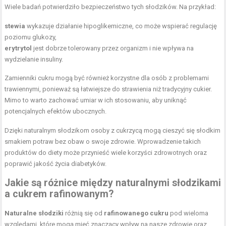
Wiele badań potwierdziło bezpieczeństwo tych słodzików. Na przykład:
stewia
wykazuje działanie hipoglikemiczne, co może wspierać regulację
poziomu glukozy,
erytrytol
jest dobrze tolerowany przez organizm i nie wpływa na
wydzielanie insuliny.
Zamienniki cukru mogą być również korzystne dla osób z problemami
trawiennymi, ponieważ są łatwiejsze do strawienia niż tradycyjny cukier.
Mimo to warto zachować umiar w ich stosowaniu, aby uniknąć
potencjalnych efektów ubocznych.
Dzięki naturalnym słodzikom osoby z cukrzycą mogą cieszyć się słodkim
smakiem potraw bez obaw o swoje zdrowie. Wprowadzenie takich
produktów do diety może przynieść wiele korzyści zdrowotnych oraz
poprawić jakość życia diabetyków.
Jakie są różnice między naturalnymi słodzikami
a cukrem rafinowanym?
Naturalne słodziki
różnią się od
rafinowanego cukru
pod wieloma
względami, które mogą mieć znaczący wpływ na nasze zdrowie oraz