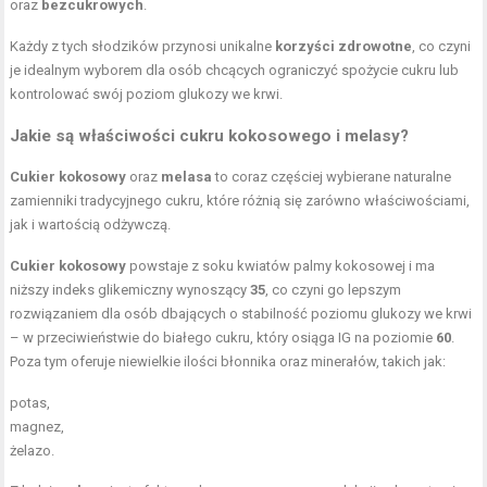
oraz
bezcukrowych
.
Każdy z tych słodzików przynosi unikalne
korzyści zdrowotne
, co czyni
je idealnym wyborem dla osób chcących ograniczyć spożycie cukru lub
kontrolować swój poziom glukozy we krwi.
Jakie są właściwości cukru kokosowego i melasy?
Cukier kokosowy
oraz
melasa
to coraz częściej wybierane naturalne
zamienniki tradycyjnego cukru, które różnią się zarówno właściwościami,
jak i wartością odżywczą.
Cukier kokosowy
powstaje z soku kwiatów palmy kokosowej i ma
niższy indeks glikemiczny wynoszący
35
, co czyni go lepszym
rozwiązaniem dla osób dbających o stabilność poziomu glukozy we krwi
– w przeciwieństwie do białego cukru, który osiąga IG na poziomie
60
.
Poza tym oferuje niewielkie ilości błonnika oraz minerałów, takich jak:
potas,
magnez,
żelazo.