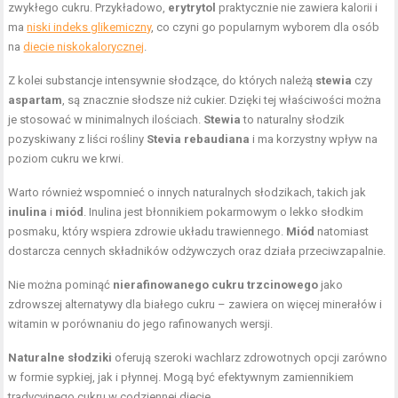
zwykłego cukru. Przykładowo,
erytrytol
praktycznie nie zawiera kalorii i
ma
niski indeks glikemiczny
, co czyni go popularnym wyborem dla osób
na
diecie niskokalorycznej
.
Z kolei substancje intensywnie słodzące, do których należą
stewia
czy
aspartam
, są znacznie słodsze niż cukier. Dzięki tej właściwości można
je stosować w minimalnych ilościach.
Stewia
to naturalny słodzik
pozyskiwany z liści rośliny
Stevia rebaudiana
i ma korzystny wpływ na
poziom cukru we krwi.
Warto również wspomnieć o innych naturalnych słodzikach, takich jak
inulina
i
miód
. Inulina jest błonnikiem pokarmowym o lekko słodkim
posmaku, który wspiera zdrowie układu trawiennego.
Miód
natomiast
dostarcza cennych składników odżywczych oraz działa przeciwzapalnie.
Nie można pominąć
nierafinowanego cukru trzcinowego
jako
zdrowszej alternatywy dla białego cukru – zawiera on więcej minerałów i
witamin w porównaniu do jego rafinowanych wersji.
Naturalne słodziki
oferują szeroki wachlarz zdrowotnych opcji zarówno
w formie sypkiej, jak i płynnej. Mogą być efektywnym zamiennikiem
tradycyjnego cukru w codziennej diecie.