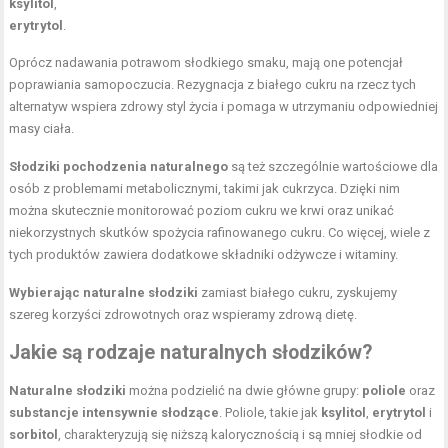
ksylitol
,
erytrytol
.
Oprócz nadawania potrawom słodkiego smaku, mają one potencjał
poprawiania samopoczucia. Rezygnacja z białego cukru na rzecz tych
alternatyw wspiera zdrowy styl życia i pomaga w utrzymaniu odpowiedniej
masy ciała.
Słodziki pochodzenia naturalnego
są też szczególnie wartościowe dla
osób z problemami metabolicznymi, takimi jak cukrzyca. Dzięki nim
można skutecznie monitorować poziom cukru we krwi oraz unikać
niekorzystnych skutków spożycia rafinowanego cukru. Co więcej, wiele z
tych produktów zawiera dodatkowe składniki odżywcze i witaminy.
Wybierając naturalne słodziki
zamiast białego cukru, zyskujemy
szereg korzyści zdrowotnych oraz wspieramy zdrową dietę.
Jakie są rodzaje naturalnych słodzików?
Naturalne słodziki
można podzielić na dwie główne grupy:
poliole
oraz
substancje intensywnie słodzące
. Poliole, takie jak
ksylitol
,
erytrytol
i
sorbitol
, charakteryzują się niższą kalorycznością i są mniej słodkie od