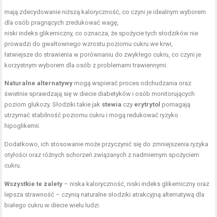
mają zdecydowanie niższą kaloryczność, co czyni je idealnym wyborem
dla osób pragnących zredukować wagę,
niski indeks glikemiczny, co oznacza, że spożycie tych słodzików nie
prowadzi do gwałtownego wzrostu poziomu cukru we krwi,
łatwiejsze do strawienia w porównaniu do zwykłego cukru, co czyni je
korzystnym wyborem dla osób z problemami trawiennymi.
Naturalne alternatywy
mogą wspierać proces odchudzania oraz
świetnie sprawdzają się w diecie diabetyków i osób monitorujących
poziom glukozy. Słodziki takie jak
stewia
czy
erytrytol
pomagają
utrzymać stabilność poziomu cukru i mogą redukować ryzyko
hipoglikemii.
Dodatkowo, ich stosowanie może przyczynić się do zmniejszenia ryzyka
otyłości oraz różnych schorzeń związanych z nadmiernym spożyciem
cukru.
Wszystkie te zalety
– niska kaloryczność, niski indeks glikemiczny oraz
lepsza strawność – czynią naturalne słodziki atrakcyjną alternatywą dla
białego cukru w diecie wielu ludzi.