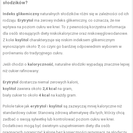
słodzików?
Indeks glikemiczny
naturalnych słodzików różni się w zależności od ich
rodzaju.
Erytrytol
ma zerowy indeks glikemiczny, co oznacza, że nie
wpływa na poziom cukru we krwi. To z pewnością korzystna informacja
dla osób stosujących diety niskokaloryczne oraz niskowęglowodanowe.
Z kolei
ksylitol
charakteryzuje się niskim indeksem glikemicznym
wynoszącym około
7
, co czyni go bardziej odpowiednim wyborem w
porównaniu do tradycyjnego cukru.
Jeśli chodzi o
kaloryczność
, naturalne słodziki wypadają znacznie lepiej
niż cukier rafinowany:
Erytrytol
dostarcza niemal zerowych kalorii,
ksylitol
zawiera około
2,4 kcal
na gram,
biały cukier to około
4 kcal
na każdy gram.
Poliole takie jak
erytrytol
i
ksylitol
są zazwyczaj mniej kaloryczne niż
standardowy cukier. Stanowią zdrową alternatywę dla tych, którzy chcą
zadbać o swoją sylwetkę lub kontrolować poziom cukru we krwi.
Dodatkowo mogą być świetnym uzupełnieniem diety dla osób
pragnących ograniczyć kalorie bez konieczności rezygnacji ze słodyczy.