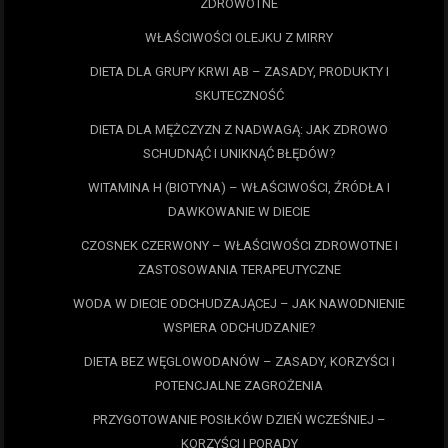
ZDROWOTNE
WŁAŚCIWOŚCI OLEJKU Z MIRRY
DIETA DLA GRUPY KRWI AB – ZASADY, PRODUKTY I
SKUTECZNOŚĆ
DIETA DLA MĘŻCZYZN Z NADWAGĄ: JAK ZDROWO
SCHUDNĄĆ I UNIKNĄĆ BŁĘDÓW?
WITAMINA H (BIOTYNA) – WŁAŚCIWOŚCI, ŹRÓDŁA I
DAWKOWANIE W DIECIE
CZOSNEK CZERWONY – WŁAŚCIWOŚCI ZDROWOTNE I
ZASTOSOWANIA TERAPEUTYCZNE
WODA W DIECIE ODCHUDZAJĄCEJ – JAK NAWODNIENIE
WSPIERA ODCHUDZANIE?
DIETA BEZ WĘGLOWODANÓW – ZASADY, KORZYŚCI I
POTENCJALNE ZAGROŻENIA
PRZYGOTOWANIE POSIŁKÓW DZIEŃ WCZEŚNIEJ –
KORZYŚCI I PORADY