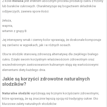
Z kolei
melasa
jest efektem ubocznym procesu produkcji cukru z trzciny
lub buraków cukrowych. Charakteryzuje się bogactwem składników
odżywczych; zawiera spore ilości:
żelaza,
wapnia,
witamin z grupy B.
Jej intensywny smak i ciemny kolor sprawiają, że doskonale komponuje
się zarówno w wypiekach, jak i w różnych sosach.
Oba te słodziki stanowią zdrowszą alternatywę dla zwykłego białego
cukru. Dzięki swoim korzystnym właściwościom zdrowotnym oraz
wszechstronnym zastosowaniom kulinarnym stają się wartościowymi
elementami diety każdego dnia.
Jakie są korzyści zdrowotne naturalnych
słodzików?
Naturalne słodziki
wyróżniają się licznymi korzyściami zdrowotnymi,
które sprawiają, że są znacznie lepszą opcją niż tradycyjny cukier. Oto
kluczowe zalety naturalnych słodzików: