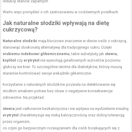
redukcji stanów zapalnych.
Warto więc pomyśleć o ich zastosowaniu w codziennych posiłkach.
Jak naturalne słodziki wpływają na
dietę
cukrzycową
?
Naturalne słodziki
mają kluczowe znaczenie w diecie osób z cukrzycą,
stanowiąc doskonałą alternatywę dla tradycyjnego cukru. Dzięki
niskiemu indeksowi glikemicznemu
, takie substytuty jak
stewia
,
ksylitol
czy
erytrytol
nie wywołują gwałtownych wzrostów poziomu
glukozy we krwi. To szczególnie istotne dla diabetyków, którzy muszą
starannie kontrolować swoje wskaźniki glikemiczne.
Korzystanie z naturalnych słodzików pozwala na delektowanie się
słodkim smakiem potraw bez obaw o negatywne konsekwencje
zdrowotne. Na przykład:
stewia
jest całkowicie bezkaloryczna i nie wpływa na wydzielanie insuliny,
erytrytol
charakteryzuje się niską kalorycznością oraz dobrą tolerancją
przez organizm,
co czyni go bezpiecznym rozwiązaniem dla osób borykających się z