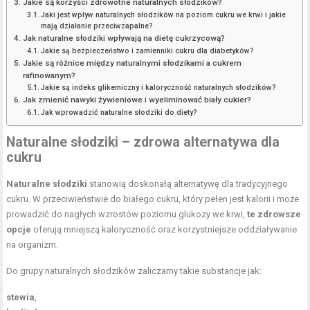
Jakie są korzyści zdrowotne naturalnych słodzików?
Jaki jest wpływ naturalnych słodzików na poziom cukru we krwi i jakie
mają działanie przeciwzapalne?
Jak naturalne słodziki wpływają na dietę cukrzycową?
Jakie są bezpieczeństwo i zamienniki cukru dla diabetyków?
Jakie są różnice między naturalnymi słodzikami a cukrem
rafinowanym?
Jakie są indeks glikemiczny i kaloryczność naturalnych słodzików?
Jak zmienić nawyki żywieniowe i wyeliminować biały cukier?
Jak wprowadzić naturalne słodziki do diety?
Naturalne słodziki – zdrowa alternatywa dla
cukru
Naturalne słodziki
stanowią doskonałą alternatywę dla tradycyjnego
cukru. W przeciwieństwie do białego cukru, który pełen jest kalorii i może
prowadzić do nagłych wzrostów poziomu glukozy we krwi,
te zdrowsze
opcje
oferują mniejszą kaloryczność oraz korzystniejsze oddziaływanie
na organizm.
Do grupy naturalnych słodzików zaliczamy takie substancje jak:
stewia
,