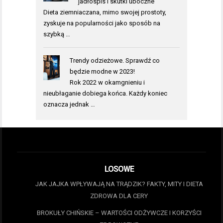
jadłospis i skutki uboczne
Dieta ziemniaczana, mimo swojej prostoty,
zyskuje na popularności jako sposób na
szybką …
Trendy odzieżowe. Sprawdź co
będzie modne w 2023!
Rok 2022 w okamgnieniu i
nieubłaganie dobiega końca. Każdy koniec
oznacza jednak …
LOSOWE
JAK JAJKA WPŁYWAJĄ NA TRĄDZIK? FAKTY, MITY I DIETA
ZDROWA DLA CERY
BROKUŁY CHIŃSKIE – WARTOŚCI ODŻYWCZE I KORZYŚCI