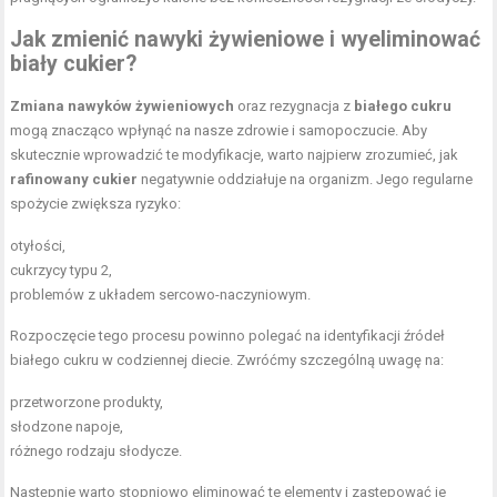
Jak zmienić nawyki żywieniowe i wyeliminować
biały cukier?
Zmiana nawyków żywieniowych
oraz rezygnacja z
białego cukru
mogą znacząco wpłynąć na nasze zdrowie i samopoczucie. Aby
skutecznie wprowadzić te modyfikacje, warto najpierw zrozumieć, jak
rafinowany cukier
negatywnie oddziałuje na organizm. Jego regularne
spożycie zwiększa ryzyko:
otyłości,
cukrzycy typu 2,
problemów z układem sercowo-naczyniowym.
Rozpoczęcie tego procesu powinno polegać na identyfikacji źródeł
białego cukru w codziennej diecie. Zwróćmy szczególną uwagę na:
przetworzone produkty,
słodzone napoje,
różnego rodzaju słodycze.
Następnie warto stopniowo eliminować te elementy i zastępować je