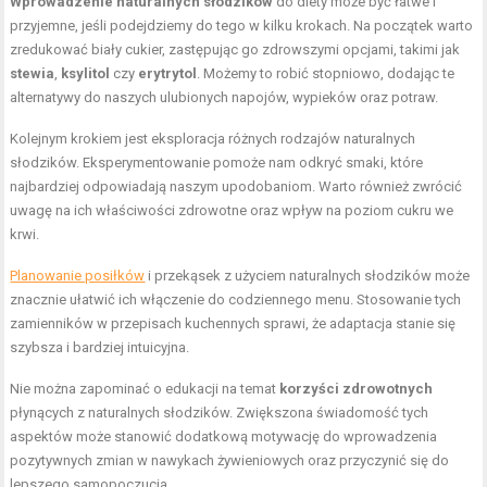
Wprowadzenie naturalnych słodzików
do diety może być łatwe i
przyjemne, jeśli podejdziemy do tego w kilku krokach. Na początek warto
zredukować biały cukier, zastępując go zdrowszymi opcjami, takimi jak
stewia
,
ksylitol
czy
erytrytol
. Możemy to robić stopniowo, dodając te
alternatywy do naszych ulubionych napojów, wypieków oraz potraw.
Kolejnym krokiem jest eksploracja różnych rodzajów naturalnych
słodzików. Eksperymentowanie pomoże nam odkryć smaki, które
najbardziej odpowiadają naszym upodobaniom. Warto również zwrócić
uwagę na ich właściwości zdrowotne oraz wpływ na poziom cukru we
krwi.
Planowanie posiłków
i przekąsek z użyciem naturalnych słodzików może
znacznie ułatwić ich włączenie do codziennego menu. Stosowanie tych
zamienników w przepisach kuchennych sprawi, że adaptacja stanie się
szybsza i bardziej intuicyjna.
Nie można zapominać o edukacji na temat
korzyści zdrowotnych
płynących z naturalnych słodzików. Zwiększona świadomość tych
aspektów może stanowić dodatkową motywację do wprowadzenia
pozytywnych zmian w nawykach żywieniowych oraz przyczynić się do
lepszego samopoczucia.