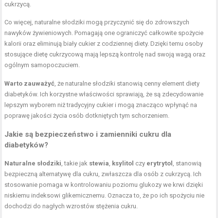
cukrzycą.
Co więcej, naturalne słodziki mogą przyczynić się do zdrowszych
nawyków żywieniowych. Pomagają one ograniczyć całkowite spożycie
kalorii oraz eliminują biały cukier z codziennej diety. Dzięki temu osoby
stosujące dietę cukrzycową mają lepszą kontrolę nad swoją wagą oraz
ogólnym samopoczuciem.
Warto zauważyć
, że naturalne słodziki stanowią cenny element diety
diabetyków. Ich korzystne właściwości sprawiają, że są zdecydowanie
lepszym wyborem niż tradycyjny cukier i mogą znacząco wpłynąć na
poprawę jakości życia osób dotkniętych tym schorzeniem.
Jakie są bezpieczeństwo i zamienniki cukru dla
diabetyków?
Naturalne słodziki
, takie jak
stewia
,
ksylitol
czy
erytrytol
, stanowią
bezpieczną alternatywę dla cukru, zwłaszcza dla osób z cukrzycą. Ich
stosowanie pomaga w kontrolowaniu poziomu glukozy we krwi dzięki
niskiemu indeksowi glikemicznemu. Oznacza to, że po ich spożyciu nie
dochodzi do nagłych wzrostów stężenia cukru.