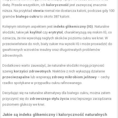
dietę. Przede wszystkim, ich
kaloryczność
jest zazwyczaj znacznie
niższa. Na przykład
stewia
niemal nie dostarcza kalorii, podczas gdy 100
gramów
białego cukru
to około 387 kalorii.
Kolejnym istotnym aspektem jest
indeks glikemiczny (IG)
. Naturalne
słodziki, takie jak
ksylitol
czy
erytrytol
, charakteryzują się niskim IG, co
oznacza, że nie wywołują nagłych skoków poziomu cukru we krwi. W
przeciwieństwie do nich, biały cukier ma wysoki IG i może prowadzić do
gwałtownych wzrostów insuliny oraz długotrwałych problemów
zdrowotnych.
Dodatkowo warto zauważyć, że naturalne słodziki mogą przynosić
szereg
korzyści zdrowotnych
. Niektóre z nich wykazują działanie
przeciwzapalne
lub wspierają
zdrowy mikrobiom jelitowy
– cechy
rzadko spotykane w przypadku cukru rafinowanego.
Decydując się na naturalne alternatywy dla białego cukru, można zatem
przyczynić się do
zdrowszego stylu życia
oraz lepszego zarządzania
poziomem glukozy we krwi.
Jakie są indeks glikemiczny i kaloryczność naturalnych