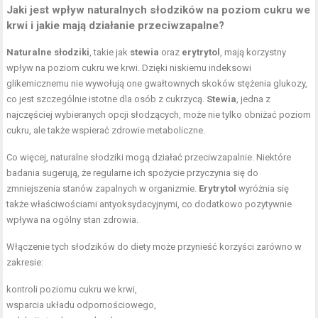
Jaki jest wpływ naturalnych słodzików na poziom cukru we
krwi i jakie mają działanie przeciwzapalne?
Naturalne słodziki
, takie jak
stewia
oraz
erytrytol
, mają korzystny
wpływ na poziom cukru we krwi. Dzięki niskiemu indeksowi
glikemicznemu nie wywołują one gwałtownych skoków stężenia glukozy,
co jest szczególnie istotne dla osób z cukrzycą.
Stewia
, jedna z
najczęściej wybieranych opcji słodzących, może nie tylko obniżać poziom
cukru, ale także wspierać zdrowie metaboliczne.
Co więcej, naturalne słodziki mogą działać przeciwzapalnie. Niektóre
badania sugerują, że regularne ich spożycie przyczynia się do
zmniejszenia stanów zapalnych w organizmie.
Erytrytol
wyróżnia się
także właściwościami antyoksydacyjnymi, co dodatkowo pozytywnie
wpływa na ogólny stan zdrowia.
Włączenie tych słodzików do diety może przynieść korzyści zarówno w
zakresie:
kontroli poziomu cukru we krwi,
wsparcia układu odpornościowego,