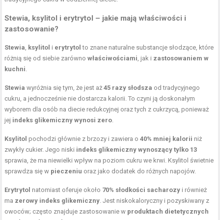
Stewia, ksylitol i erytrytol – jakie mają właściwości i
zastosowanie?
Stewia
,
ksylitol
i
erytrytol
to znane naturalne substancje słodzące, które
różnią się od siebie zarówno
właściwościami
, jak i
zastosowaniem w
kuchni
.
Stewia
wyróżnia się tym, że jest aż
45 razy słodsza
od tradycyjnego
cukru, a jednocześnie nie dostarcza kalorii. To czyni ją doskonałym
wyborem dla osób na diecie redukcyjnej oraz tych z cukrzycą, ponieważ
jej
indeks glikemiczny wynosi zero
.
Ksylitol
pochodzi głównie z brzozy i zawiera o
40% mniej kalorii
niż
zwykły cukier. Jego niski
indeks glikemiczny wynoszący tylko 13
sprawia, że ma niewielki wpływ na poziom cukru we krwi. Ksylitol świetnie
sprawdza się w
pieczeniu
oraz jako dodatek do różnych napojów.
Erytrytol
natomiast oferuje około
70% słodkości sacharozy
i również
ma
zerowy indeks glikemiczny
. Jest niskokaloryczny i pozyskiwany z
owoców; często znajduje zastosowanie w
produktach dietetycznych