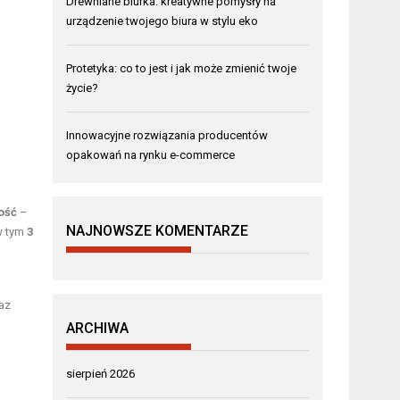
Drewniane biurka: kreatywne pomysły na
urządzenie twojego biura w stylu eko
Protetyka: co to jest i jak może zmienić twoje
życie?
Innowacyjne rozwiązania producentów
opakowań na rynku e-commerce
ość
–
NAJNOWSZE KOMENTARZE
w tym
3
az
ARCHIWA
sierpień 2026