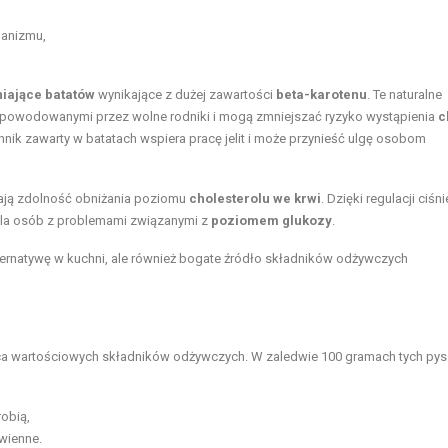
ganizmu,
niające batatów
wynikające z dużej zawartości
beta-karotenu
. Te naturalne
 spowodowanymi przez wolne rodniki i mogą zmniejszać ryzyko wystąpienia
c
k zawarty w batatach wspiera pracę jelit i może przynieść ulgę osobom
ją zdolność obniżania poziomu
cholesterolu we krwi
. Dzięki regulacji ciśni
 dla osób z problemami związanymi z
poziomem glukozy
.
lternatywę w kuchni, ale również bogate źródło składników odżywczych
ica wartościowych składników odżywczych. W zaledwie 100 gramach tych py
obią,
wienne.