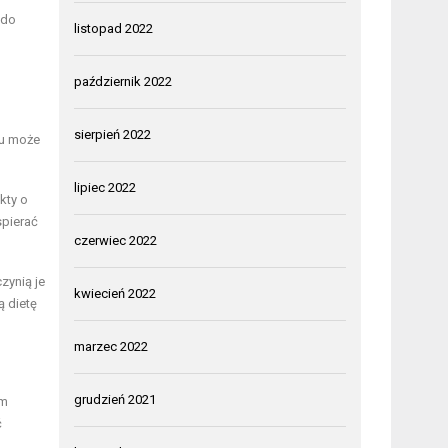
 do
listopad 2022
październik 2022
sierpień 2022
nu może
lipiec 2022
kty o
spierać
czerwiec 2022
zynią je
kwiecień 2022
ą dietę
marzec 2022
grudzień 2021
om
ć