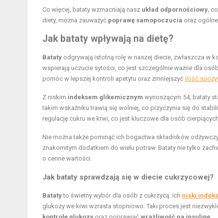
Co więcej, bataty wzmacniają nasz
układ odpornościowy
, c
diety, można zauważyć
poprawę samopoczucia
oraz ogólne
Jak bataty wpływają na dietę?
Bataty
odgrywają istotną rolę w naszej diecie, zwłaszcza w ko
wspierają uczucie sytości, co jest szczególnie ważne dla os
pomóc w lepszej kontroli apetytu oraz zmniejszyć
ilość spoży
Z niskim
indeksem glikemicznym
wynoszącym 54, bataty st
takim wskaźniku trawią się wolniej, co przyczynia się do sta
regulację cukru we krwi, co jest kluczowe dla osób cierpiący
Nie można także pominąć ich bogactwa składników odżywczyc
znakomitym dodatkiem do wielu potraw. Bataty nie tylko zac
o cenne wartości.
Jak bataty sprawdzają się w
diecie cukrzycowej
?
Bataty
to świetny wybór dla osób z cukrzycą. Ich
niski indek
glukozy we krwi wzrasta stopniowo. Taki proces jest niezwykl
kontrolę glukozy
oraz poprawiać
wrażliwość na insulinę
.