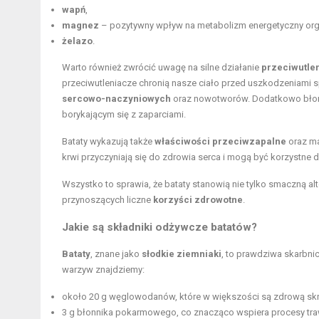
wapń
,
magnez
– pozytywny wpływ na metabolizm energetyczny or
żelazo
.
Warto również zwrócić uwagę na silne działanie
przeciwutle
przeciwutleniacze chronią nasze ciało przed uszkodzeniami
sercowo-naczyniowych
oraz nowotworów. Dodatkowo błonni
borykającym się z zaparciami.
Bataty wykazują także
właściwości przeciwzapalne
oraz ma
krwi przyczyniają się do zdrowia serca i mogą być korzystne
Wszystko to sprawia, że bataty stanowią nie tylko smaczną a
przynoszących liczne
korzyści zdrowotne
.
Jakie są składniki odżywcze batatów?
Bataty
, znane jako
słodkie ziemniaki
, to prawdziwa skarbn
warzyw znajdziemy:
około 20 g węglowodanów, które w większości są zdrową skr
3 g błonnika pokarmowego, co znacząco wspiera procesy tra