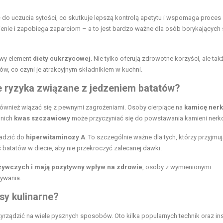
 do uczucia sytości, co skutkuje lepszą kontrolą apetytu i wspomaga proces
enie i zapobiega zaparciom – a to jest bardzo ważne dla osób borykających 
owy element
diety cukrzycowej
. Nie tylko oferują zdrowotne korzyści, ale tak
 co czyni je atrakcyjnym składnikiem w kuchni.
e ryzyka związane z jedzeniem batatów?
również wiązać się z pewnymi zagrożeniami. Osoby cierpiące na
kamicę ner
 nich
kwas szczawiowy
może przyczyniać się do powstawania kamieni nerk
wadzić do
hiperwitaminozy A
. To szczególnie ważne dla tych, którzy przyjmu
 batatów w diecie, aby nie przekroczyć zalecanej dawki.
żywczych i mają pozytywny wpływ na zdrowie
, osoby z wymienionymi
ywania.
sy kulinarne?
rządzić na wiele pysznych sposobów. Oto kilka popularnych technik oraz ins