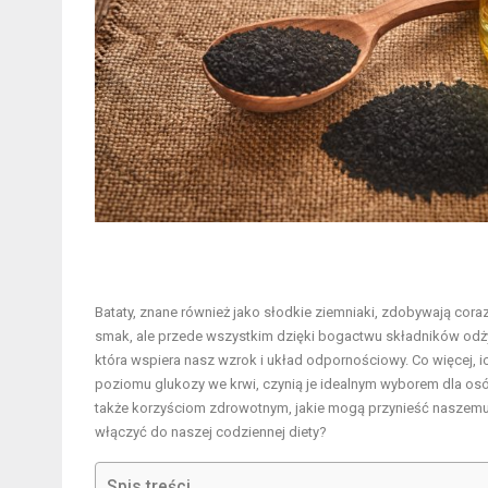
Bataty, znane również jako słodkie ziemniaki, zdobywają cora
smak, ale przede wszystkim dzięki bogactwu składników odżyw
która wspiera nasz wzrok i układ odpornościowy. Co więcej, ic
poziomu glukozy we krwi, czynią je idealnym wyborem dla osób
także korzyściom zdrowotnym, jakie mogą przynieść naszemu 
włączyć do naszej codziennej diety?
Spis treści