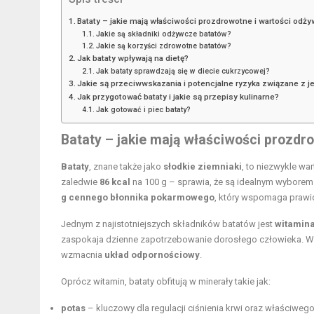
Bataty – jakie mają właściwości prozdrowotne i wartości odż
Jakie są składniki odżywcze batatów?
Jakie są korzyści zdrowotne batatów?
Jak bataty wpływają na dietę?
Jak bataty sprawdzają się w diecie cukrzycowej?
Jakie są przeciwwskazania i potencjalne ryzyka związane z 
Jak przygotować bataty i jakie są przepisy kulinarne?
Jak gotować i piec bataty?
Bataty – jakie mają właściwości prozdr
Bataty
, znane także jako
słodkie ziemniaki
, to niezwykle w
zaledwie
86 kcal
na 100 g – sprawia, że są idealnym wyborem 
g cennego błonnika pokarmowego
, który wspomaga prawi
Jednym z najistotniejszych składników batatów jest
witamina
zaspokaja dzienne zapotrzebowanie dorosłego człowieka. W
wzmacnia
układ odpornościowy
.
Oprócz witamin, bataty obfitują w minerały takie jak:
potas
– kluczowy dla regulacji ciśnienia krwi oraz właściweg