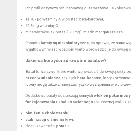
Ich profil odżywczy robi naprawdę duże wrażenie. Te kolorowe 
aż 787 µg witaminy A w postaci beta-karotenu,
12,8 mg witaminy C,
minerały takie jak potas (373 mg), miedź, mangan i żelazo.
Ponadto
bataty są niskokaloryczne
, co sprawia, że stanowi
wyjątkowym właściwościom warto wprowadzić je do swojej co
Jakie są korzyści zdrowotne batatów?
Batat
to warzywo, które warto wprowadzić do swojej diety, p
przeciwutleniacze
, takie jak
beta-karoten
, który korzystn
tubery mogą także zmniejszać ryzyko wystąpienia wielu prze
Dodatkowo bataty dostarczają cennych
włókien pokarmow
funkcjonowania układu trawiennego
i skutecznej walki z 
obniżenia cholesterolu
,
stabilizacji ciśnienia krwi
,
dzięki zawartości
potasu
.