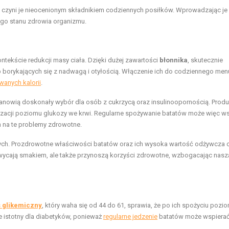
o czyni je nieocenionym składnikiem codziennych posiłków. Wprowadzając je
go stanu zdrowia organizmu.
ntekście redukcji masy ciała. Dzięki dużej zawartości
błonnika
, skutecznie
ób borykających się z nadwagą i otyłością. Włączenie ich do codziennego me
wanych kalorii
.
anowią doskonały wybór dla osób z cukrzycą oraz insulinoopornością. Produ
bilizacji poziomu glukozy we krwi. Regularne spożywanie batatów może więc w
ch na te problemy zdrowotne.
h. Prozdrowotne właściwości batatów oraz ich wysoka wartość odżywcza c
hwycają smakiem, ale także przynoszą korzyści zdrowotne, wzbogacając nasz
s glikemiczny
, który waha się od 44 do 61, sprawia, że po ich spożyciu pozi
e istotny dla diabetyków, ponieważ
regularne jedzenie
batatów może wspiera