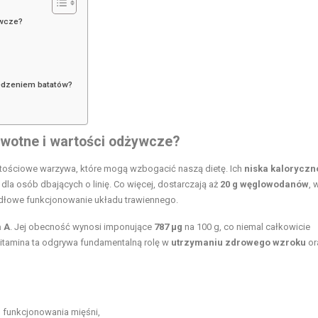
ywcze?
jedzeniem batatów?
owotne i wartości odżywcze?
artościowe warzywa, które mogą wzbogacić naszą dietę. Ich
niska kaloryczn
dla osób dbających o linię. Co więcej, dostarczają aż
20 g węglowodanów
, 
dłowe funkcjonowanie układu trawiennego.
 A
. Jej obecność wynosi imponujące
787 µg
na 100 g, co niemal całkowicie
itamina ta odgrywa fundamentalną rolę w
utrzymaniu zdrowego wzroku
or
o funkcjonowania mięśni,