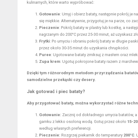
kulinarnych, które warto wypróbować:
Gotowanie
: Umyj i obierz bataty, następnie pokrój je
się miękkie. Alternatywnie, przygotuj je na parze, co
Pieczenie
: Pokrój bataty w plastry lub kostkę, a nast
nagrzanym do 200°C przez 25-30 minut, aż uzyskasz zło
Frytki
: Po umyciu i obraniu pokrój bataty w długie pask
przez około 30-35 minut do uzyskania chrupkości.
Puree
: Ugotowane bataty zmiksuj z masłem oraz mlek
Zupa krem
: Ugotuj pokrojone bataty razem z marchew
Dzięki tym różnorodnym metodom przyrządzania batatów
samodzielne przekąski czy desery.
Jak gotować i piec bataty?
Aby przygotować bataty, można wykorzystać różne techni
Gotowanie:
Zacznij od dokładnego umycia batatów, a 
garnku z lekko osoloną wodą. Gotuj przez około
15-20
według własnych preferencji.
Pieczenie:
Rozgrzej piekarnik do temperatury
200°C
. 