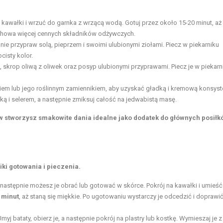
 na kawałki i wrzuć do garnka z wrzącą wodą. Gotuj przez około 15-20 minut, aż
 zachowa więcej cennych składników odżywczych.
ępnie przypraw solą, pieprzem i swoimi ulubionymi ziołami. Piecz w piekarniku
cisty kolor.
i, skrop oliwą z oliwek oraz posyp ulubionymi przyprawami. Piecz je w piekarn
iem lub jego roślinnym zamiennikiem, aby uzyskać gładką i kremową konsyst
ką i selerem, a następnie zmiksuj całość na jedwabistą masę.
 stworzysz smakowite dania idealne jako dodatek do głównych posiłk
ki gotowania i pieczenia.
następnie możesz je obrać lub gotować w skórce. Pokrój na kawałki i umieść
 minut
, aż staną się miękkie. Po ugotowaniu wystarczy je odcedzić i doprawi
Umyj bataty, obierz je, a następnie pokrój na plastry lub kostkę. Wymieszaj je z