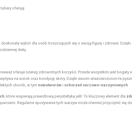
tubery oferują:
ą doskonały wybór dla osób troszczących się o swoją figurę i zdrowie. Dzięki 
dziennej diety.
onieważ oferuje szereg zdrowotnych korzyści. Przede wszystkim jest bogaty 
ie wpływa na wzrok oraz kondycję skóry. Dzięki swoim właściwościom te pysz
wlekłych chorób, w tym
nowotworów
i
schorzeń sercowo-naczyniowych
.
ych
, które wspierają prawidłową perystaltykę jelit. To kluczowy element dla
zd
zaparciami. Regularne spożywanie tych warzyw może również przyczynić się do