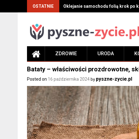
Skip
OSTATNIE
Oklejanie samochodu folią krok po kr
to
content
ZDROWIE
URODA
K
Bataty – właściwości prozdrowotne, skł
pyszne-zycie.pl
Posted on
16 października 2024
by