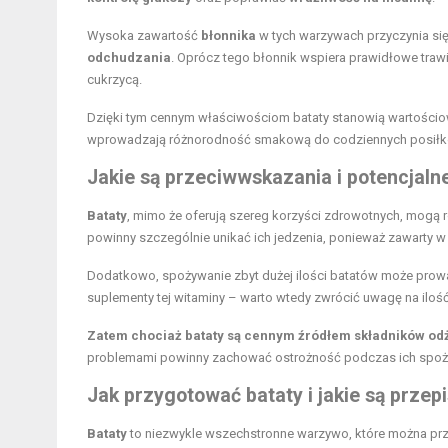
Wysoka zawartość
błonnika
w tych warzywach przyczynia się
odchudzania
. Oprócz tego błonnik wspiera prawidłowe trawi
cukrzycą.
Dzięki tym cennym właściwościom bataty stanowią wartości
wprowadzają różnorodność smakową do codziennych posiłków,
Jakie są przeciwwskazania i potencjaln
Bataty
, mimo że oferują szereg korzyści zdrowotnych, mogą 
powinny szczególnie unikać ich jedzenia, ponieważ zawarty w
Dodatkowo, spożywanie zbyt dużej ilości batatów może pro
suplementy tej witaminy – warto wtedy zwrócić uwagę na ilość
Zatem chociaż bataty są cennym źródłem składników od
problemami powinny zachować ostrożność podczas ich spoż
Jak przygotować bataty i jakie są przepi
Bataty
to niezwykle wszechstronne warzywo, które można przy