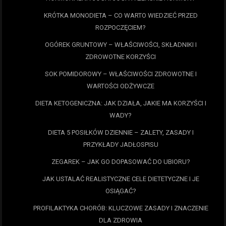
KRÓTKA MONODIETA – CO WARTO WIEDZIEĆ PRZED
ROZPOCZĘCIEM?
OGÓREK GRUNTOWY – WŁAŚCIWOŚCI, SKŁADNIKI I
ZDROWOTNE KORZYŚCI
SOK POMIDOROWY – WŁAŚCIWOŚCI ZDROWOTNE I
WARTOŚCI ODŻYWCZE
DIETA KETOGENICZNA: JAK DZIAŁA, JAKIE MA KORZYŚCI I
WADY?
DIETA 5 POSIŁKÓW DZIENNIE – ZALETY, ZASADY I
PRZYKŁADY JADŁOSPISU
ZEGAREK – JAK GO DOPASOWAĆ DO UBIORU?
JAK USTALAĆ REALISTYCZNE CELE DIETETYCZNE I JE
OSIĄGAĆ?
PROFILAKTYKA CHORÓB: KLUCZOWE ZASADY I ZNACZENIE
DLA ZDROWIA