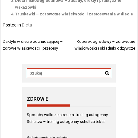
Dieta niskowęglodanowa – zasady, efekty i praktyczne
wskazówki
Truskawki – zdrowotne właściwości i zastosowania w diecie
Posted in
Dieta
Nawigacja
Daktyle w diecie odchudzającej –
Koperek ogrodowy – zdrowotne
wpisu
zdrowe właściwości i przepisy
właściwości i składniki odżywcze
ZDROWIE
Sposoby walki ze stresem: trening autogenny
Schultza – trening autogenny schultza tekst
Wybór pasty do zębów