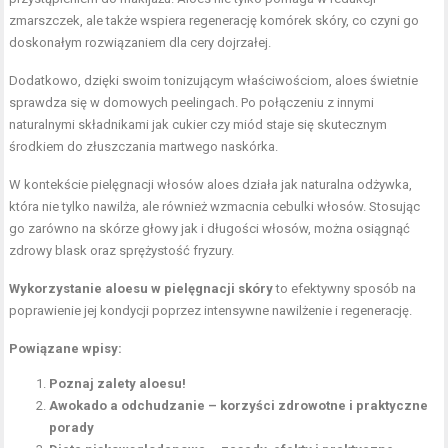
zmarszczek, ale także wspiera regenerację komórek skóry, co czyni go
doskonałym rozwiązaniem dla cery dojrzałej.
Dodatkowo, dzięki swoim tonizującym właściwościom, aloes świetnie
sprawdza się w domowych peelingach. Po połączeniu z innymi
naturalnymi składnikami jak cukier czy miód staje się skutecznym
środkiem do złuszczania martwego naskórka.
W kontekście pielęgnacji włosów aloes działa jak naturalna odżywka,
która nie tylko nawilża, ale również wzmacnia cebulki włosów. Stosując
go zarówno na skórze głowy jak i długości włosów, można osiągnąć
zdrowy blask oraz sprężystość fryzury.
Wykorzystanie aloesu w pielęgnacji skóry
to efektywny sposób na
poprawienie jej kondycji poprzez intensywne nawilżenie i regenerację.
Powiązane wpisy:
Poznaj zalety aloesu!
Awokado a odchudzanie – korzyści zdrowotne i praktyczne
porady