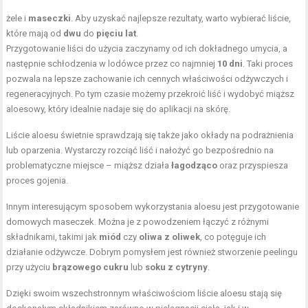
żele i
maseczki
. Aby uzyskać najlepsze rezultaty, warto wybierać liście,
które mają od
dwu
do
pięciu lat
.
Przygotowanie liści do użycia zaczynamy od ich dokładnego umycia, a
następnie schłodzenia w lodówce przez co najmniej
10 dni
. Taki proces
pozwala na lepsze zachowanie ich cennych właściwości odżywczych i
regeneracyjnych. Po tym czasie możemy przekroić liść i wydobyć miąższ
aloesowy, który idealnie nadaje się do aplikacji na skórę.
Liście aloesu świetnie sprawdzają się także jako okłady na podrażnienia
lub oparzenia. Wystarczy rozciąć liść i nałożyć go bezpośrednio na
problematyczne miejsce – miąższ działa
łagodząco
oraz przyspiesza
proces gojenia.
Innym interesującym sposobem wykorzystania aloesu jest przygotowanie
domowych maseczek. Można je z powodzeniem łączyć z różnymi
składnikami, takimi jak
miód
czy
oliwa z oliwek
, co potęguje ich
działanie odżywcze. Dobrym pomysłem jest również stworzenie peelingu
przy użyciu
brązowego cukru
lub
soku z cytryny
.
Dzięki swoim wszechstronnym właściwościom liście aloesu stają się