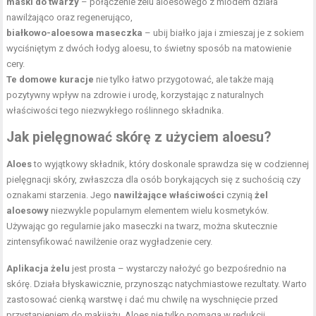
maski do twarzy
– połączenie żelu aloesowego z miodem działa
nawilżająco oraz regenerująco,
białkowo-aloesowa maseczka
– ubij białko jaja i zmieszaj je z sokiem
wyciśniętym z dwóch łodyg aloesu, to świetny sposób na matowienie
cery.
Te domowe kuracje
nie tylko łatwo przygotować, ale także mają
pozytywny wpływ na zdrowie i urodę, korzystając z naturalnych
właściwości tego niezwykłego roślinnego składnika.
Jak pielęgnować skórę z użyciem aloesu?
Aloes
to wyjątkowy składnik, który doskonale sprawdza się w codziennej
pielęgnacji skóry, zwłaszcza dla osób borykających się z suchością czy
oznakami starzenia. Jego
nawilżające właściwości
czynią
żel
aloesowy
niezwykle popularnym elementem wielu kosmetyków.
Używając go regularnie jako maseczki na twarz, można skutecznie
zintensyfikować nawilżenie oraz wygładzenie cery.
Aplikacja żelu
jest prosta – wystarczy nałożyć go bezpośrednio na
skórę. Działa błyskawicznie, przynosząc natychmiastowe rezultaty. Warto
zastosować cienką warstwę i dać mu chwilę na wyschnięcie przed
przystąpieniem do makijażu. Aloes nie tylko pomaga w redukcji