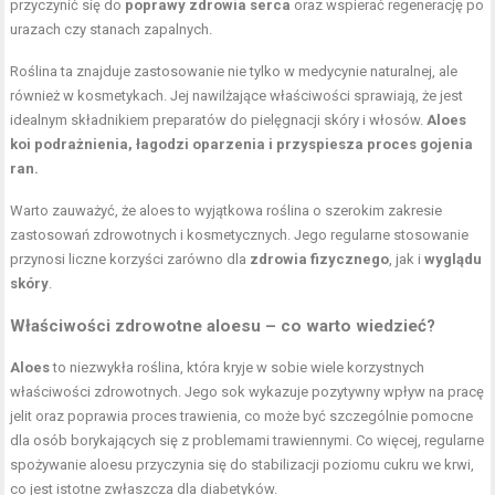
przyczynić się do
poprawy zdrowia serca
oraz wspierać regenerację po
urazach czy stanach zapalnych.
Roślina ta znajduje zastosowanie nie tylko w medycynie naturalnej, ale
również w kosmetykach. Jej nawilżające właściwości sprawiają, że jest
idealnym składnikiem preparatów do pielęgnacji skóry i włosów.
Aloes
koi podrażnienia, łagodzi oparzenia i przyspiesza proces gojenia
ran.
Warto zauważyć, że aloes to wyjątkowa roślina o szerokim zakresie
zastosowań zdrowotnych i kosmetycznych. Jego regularne stosowanie
przynosi liczne korzyści zarówno dla
zdrowia fizycznego
, jak i
wyglądu
skóry
.
Właściwości zdrowotne aloesu – co warto wiedzieć?
Aloes
to niezwykła roślina, która kryje w sobie wiele korzystnych
właściwości zdrowotnych. Jego sok wykazuje pozytywny wpływ na pracę
jelit oraz poprawia proces trawienia, co może być szczególnie pomocne
dla osób borykających się z problemami trawiennymi. Co więcej, regularne
spożywanie aloesu przyczynia się do stabilizacji poziomu cukru we krwi,
co jest istotne zwłaszcza dla diabetyków.