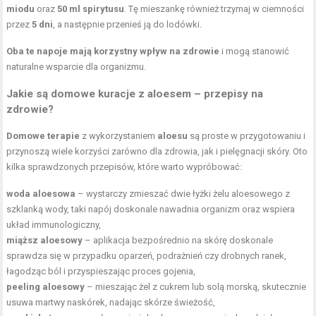
miodu
oraz
50 ml spirytusu
. Tę mieszankę również trzymaj w ciemności
przez
5 dni
, a następnie przenieś ją do lodówki.
Oba te napoje mają korzystny wpływ na zdrowie
i mogą stanowić
naturalne wsparcie dla organizmu.
Jakie są domowe kuracje z aloesem – przepisy na
zdrowie?
Domowe terapie
z wykorzystaniem
aloesu
są proste w przygotowaniu i
przynoszą wiele korzyści zarówno dla zdrowia, jak i pielęgnacji skóry. Oto
kilka sprawdzonych przepisów, które warto wypróbować:
woda aloesowa
– wystarczy zmieszać dwie łyżki żelu aloesowego z
szklanką wody, taki napój doskonale nawadnia organizm oraz wspiera
układ immunologiczny,
miąższ aloesowy
– aplikacja bezpośrednio na skórę doskonale
sprawdza się w przypadku oparzeń, podrażnień czy drobnych ranek,
łagodząc ból i przyspieszając proces gojenia,
peeling aloesowy
– mieszając żel z cukrem lub solą morską, skutecznie
usuwa martwy naskórek, nadając skórze świeżość,