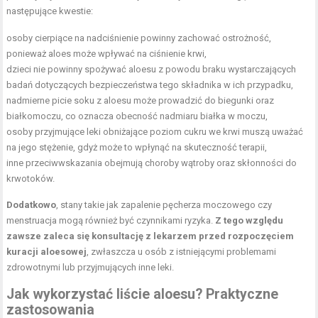
następujące kwestie:
osoby cierpiące na nadciśnienie powinny zachować ostrożność,
ponieważ aloes może wpływać na ciśnienie krwi,
dzieci nie powinny spożywać aloesu z powodu braku wystarczających
badań dotyczących bezpieczeństwa tego składnika w ich przypadku,
nadmierne picie soku z aloesu może prowadzić do biegunki oraz
białkomoczu, co oznacza obecność nadmiaru białka w moczu,
osoby przyjmujące leki obniżające poziom cukru we krwi muszą uważać
na jego stężenie, gdyż może to wpłynąć na skuteczność terapii,
inne przeciwwskazania obejmują choroby wątroby oraz skłonności do
krwotoków.
Dodatkowo
, stany takie jak zapalenie pęcherza moczowego czy
menstruacja mogą również być czynnikami ryzyka.
Z tego względu
zawsze zaleca się konsultację z lekarzem przed rozpoczęciem
kuracji aloesowej
, zwłaszcza u osób z istniejącymi problemami
zdrowotnymi lub przyjmujących inne leki.
Jak wykorzystać liście aloesu? Praktyczne
zastosowania