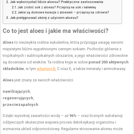
Jak wykorzystać liście aloesu? Praktyczne zastosowania
Jak zrobić sok z aloesu? Przepisy na sok i nalewkę
Jakie są domowe kuracje z aloesem – przepisy na zdrowie?
Jak pielęgnować skórę z użyciem aloesu?
Co to jest aloes i jakie ma właściwości?
Aloes
to niezwykła roślina sukulentna, która przyciąga uwagę swoimi
mięsistymi liśćmi wypełnionymi cennym sokiem. Pochodzi głównie z
tropikalnych i subtropikalnych obszarów, a jego właściwości zdrowotne
są doceniane od wieków. Ta roślina kryje w sobie
ponad 200 aktywnych
składników
, w tym
witaminy B
, C oraz E, a także minerały i aminokwasy.
Aloes
jest znany ze swoich właściwości:
nawilżających
,
regenerujących
,
przeciwzapalnych
.
Dzięki wysokiej zawartości wody – aż
96%
– oraz licznych substancji
odżywczych skutecznie wspiera proces detoksykacji organizmu i
wzmacnia układ odpornościowy. Regularne stosowanie aloesu może