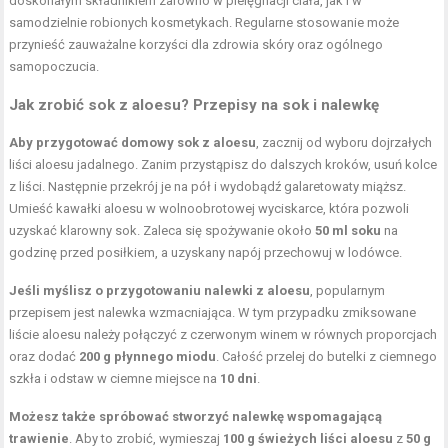
doskonałym składnikiem zarówno w pielęgnacji ciała, jak i w
samodzielnie robionych kosmetykach. Regularne stosowanie może
przynieść zauważalne korzyści dla zdrowia skóry oraz ogólnego
samopoczucia.
Jak zrobić sok z aloesu? Przepisy na sok i nalewkę
Aby przygotować domowy sok z aloesu
, zacznij od wyboru dojrzałych
liści aloesu jadalnego. Zanim przystąpisz do dalszych kroków, usuń kolce
z liści. Następnie przekrój je na pół i wydobądź galaretowaty miąższ.
Umieść kawałki aloesu w wolnoobrotowej wyciskarce, która pozwoli
uzyskać klarowny sok. Zaleca się spożywanie około
50 ml soku
na
godzinę przed posiłkiem, a uzyskany napój przechowuj w lodówce.
Jeśli myślisz o przygotowaniu nalewki z aloesu
, popularnym
przepisem jest nalewka wzmacniająca. W tym przypadku zmiksowane
liście aloesu należy połączyć z czerwonym winem w równych proporcjach
oraz dodać
200 g płynnego miodu
. Całość przelej do butelki z ciemnego
szkła i odstaw w ciemne miejsce na
10 dni
.
Możesz także spróbować stworzyć nalewkę wspomagającą
trawienie
. Aby to zrobić, wymieszaj
100 g świeżych liści aloesu
z
50 g