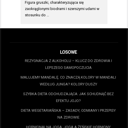
Figura gruszki, charakteryzująca się
zaokrąglonymi biodrami i szerszymi udami w
stosunku do …
LOSOWE
REZYGNACJA Z ALKOHOLU – KLUCZ DO ZDROWIA I
LEPSZEGO SAMOPOCZUCIA
MALUJEMY MANDALĘ. CO ZNACZĄ KOLORY W MANDALI
WEDŁUG JUNGA? KOLORY DUSZY
SZYBKA DIETA ODCHUDZAJĄCA: JAK SCHUDNĄĆ BEZ
EFEKTU JOJO?
DIETA WEGETARIAŃSKA – ZASADY, ODMIANY I PRZEPISY
NA ZDROWIE
HORMONALNA JOGA. JOGA A ŻEŃSKIE HORMONY