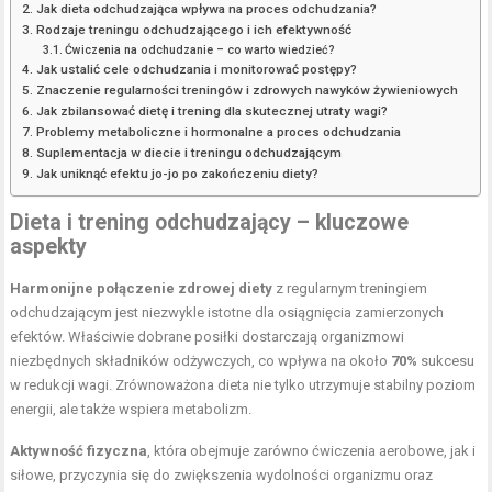
Jak dieta odchudzająca wpływa na proces odchudzania?
Rodzaje treningu odchudzającego i ich efektywność
Ćwiczenia na odchudzanie – co warto wiedzieć?
Jak ustalić cele odchudzania i monitorować postępy?
Znaczenie regularności treningów i zdrowych nawyków żywieniowych
Jak zbilansować dietę i trening dla skutecznej utraty wagi?
Problemy metaboliczne i hormonalne a proces odchudzania
Suplementacja w diecie i treningu odchudzającym
Jak uniknąć efektu jo-jo po zakończeniu diety?
Dieta i trening odchudzający – kluczowe
aspekty
Harmonijne połączenie zdrowej diety
z regularnym treningiem
odchudzającym jest niezwykle istotne dla osiągnięcia zamierzonych
efektów. Właściwie dobrane posiłki dostarczają organizmowi
niezbędnych składników odżywczych, co wpływa na około
70%
sukcesu
w redukcji wagi. Zrównoważona dieta nie tylko utrzymuje stabilny poziom
energii, ale także wspiera metabolizm.
Aktywność fizyczna
, która obejmuje zarówno ćwiczenia aerobowe, jak i
siłowe, przyczynia się do zwiększenia wydolności organizmu oraz