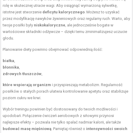
rolę w skutecznej utracie wagi. Aby osiągnąć wymarzoną sylwetkę,
istotne jest stworzenie
deficytu kalorycznego
. Możesz to uzyskać
przez modyfikację nawyków żywieniowych oraz regularny ruch. Warto, aby
twoje posiłki były
niskokaloryczne
, ale jednocześnie bogate w
wartościowe składniki odżywcze – dzięki temu zminimalizujesz uczucie
głodu.
Planowanie diety powinno obejmować odpowiednią ilość:
białka
,
błonnika
,
zdrowych tłuszczów
,
które wspierają organizm
i przyspieszają metabolizm. Regularność
posiłków o stałych porach ułatwia kontrolowanie apetytu oraz stabilizuje
poziom cukru we krwi.
Wybór treningu powinien być dostosowany do twoich możliwości i
upodobań. Połączenie ćwiczeń aerobowych z siłowymi przynosi
najlepsze efekty – pozwala nie tylko spalać nadmiar kalorii, ale także
budować masę mięśniową
. Pamiętaj również o
intensywności swoich