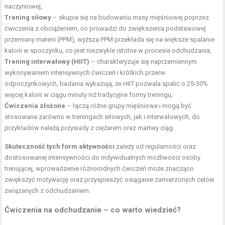
naczyniowej,
Trening siłowy
– skupia się na budowaniu masy mięśniowej poprzez
ćwiczenia z obciążeniem, co prowadzi do zwiększenia podstawowej
przemiany materii (PPM), wyższa PPM przekłada się na większe spalanie
kalorii w spoczynku, co jest niezwykle istotne w procesie odchudzania,
Trening interwałowy (HIIT)
– charakteryzuje się naprzemiennym
wykonywaniem intensywnych ćwiczeń i krótkich przerw
odpoczynkowych, badania wykazują, że HIIT pozwala spalić o 25-30%
więcej kalorii w ciągu minuty niż tradycyjne formy treningu,
Ćwiczenia złożone
– łączą różne grupy mięśniowe i mogą być
stosowane zarówno w treningach siłowych, jak i interwałowych, do
przykładów należą przysiady z ciężarem oraz martwy ciąg.
Skuteczność tych form aktywności
zależy od regularności oraz
dostosowanej intensywności do indywidualnych możliwości osoby
trenującej, wprowadzenie różnorodnych ćwiczeń może znacząco
zwiększyć motywację oraz przyspieszyć osiąganie zamierzonych celów
związanych z odchudzaniem.
Ćwiczenia na odchudzanie – co warto wiedzieć?