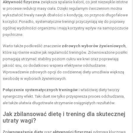
Aktywność fizyczna
zwiększa spalanie kalorii, co jest niezwykle istotne
w procesie redukcji masy ciała. Dzięki regularnym ćwiczeniom można
wykształcić trwały nawyk dbałości o kondycję, co przynosi długofalowe
korzyści. Ponadto, systematyczne treningi przyczyniają się do poprawy
ogólnej wydolności organizmu i mają korzystny wpływ na samopoczucie
psychiczne.
Warto także podkreślić znaczenie
zdrowych wyborów żywieniowych
,
które są równie ważne jak regularność treningów. Zrównoważone posiłki
pomagają utrzymać stabilny poziom cukru we krwi oraz poprawiają
jakość snu, co dodatkowo wspiera efektywne odchudzanie.
Wprowadzenie zdrowych opcji do codziennej diety umożliwia większą
swobodę w wyborach żywieniowych.
Połączenie systematycznych treningów
i właściwej diety tworzy
synergiczny efekt. Taki duet nie tylko przyspiesza proces odchudzania,
ale także ułatwia długotrwałe utrzymanie osiągniętych rezultatów.
Jak zbilansować dietę i trening dla skutecznej
utraty wagi?
Zrównoważenie diety
oraz
aktywności fizycznej
odgrywa kluczową