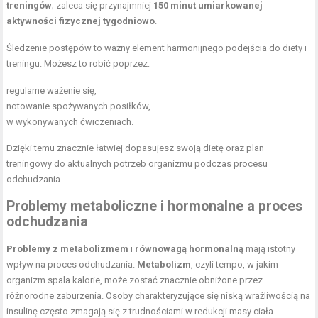
treningów
; zaleca się przynajmniej
150 minut umiarkowanej
aktywności fizycznej tygodniowo
.
Śledzenie postępów to ważny element harmonijnego podejścia do diety i
treningu. Możesz to robić poprzez:
regularne ważenie się,
notowanie spożywanych posiłków,
w wykonywanych ćwiczeniach.
Dzięki temu znacznie łatwiej dopasujesz swoją dietę oraz plan
treningowy do aktualnych potrzeb organizmu podczas procesu
odchudzania.
Problemy metaboliczne i hormonalne a proces
odchudzania
Problemy z metabolizmem
i
równowagą hormonalną
mają istotny
wpływ na proces odchudzania.
Metabolizm
, czyli tempo, w jakim
organizm spala kalorie, może zostać znacznie obniżone przez
różnorodne zaburzenia. Osoby charakteryzujące się niską wrażliwością na
insulinę często zmagają się z trudnościami w redukcji masy ciała.