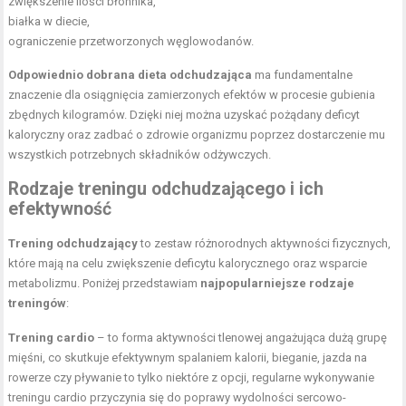
zwiększenie ilości błonnika,
białka w diecie,
ograniczenie przetworzonych węglowodanów.
Odpowiednio dobrana dieta odchudzająca
ma fundamentalne
znaczenie dla osiągnięcia zamierzonych efektów w procesie gubienia
zbędnych kilogramów. Dzięki niej można uzyskać pożądany deficyt
kaloryczny oraz zadbać o zdrowie organizmu poprzez dostarczenie mu
wszystkich potrzebnych składników odżywczych.
Rodzaje treningu odchudzającego i ich
efektywność
Trening odchudzający
to zestaw różnorodnych aktywności fizycznych,
które mają na celu zwiększenie deficytu kalorycznego oraz wsparcie
metabolizmu. Poniżej przedstawiam
najpopularniejsze rodzaje
treningów
:
Trening cardio
– to forma aktywności tlenowej angażująca dużą grupę
mięśni, co skutkuje efektywnym spalaniem kalorii, bieganie, jazda na
rowerze czy pływanie to tylko niektóre z opcji, regularne wykonywanie
treningu cardio przyczynia się do poprawy wydolności sercowo-