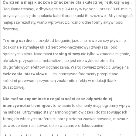
Ćwiczenia mają kluczowe znaczenie dla skutecznej redukcji wagi.
Regularne treningi, odbywające się 3-4 razy w tygodniu przez 30-60 minut,
przyczyniają się do spalania kalorii oraz tkanki tłuszczowej. Aby osiągnąć
najlepsze rezultaty, warto wprowadzić różnorodne formy aktywności
fizycznej.
Trening cardio
, na przykład bieganie, jazda na rowerze czy pływanie,
doskonale stymuluje układ sercowo-naczyniowy i zwiększa ilość
spalanych kalorii. Natomiast
trening siłowy
nie tylko wzmacnia mięśnie,
ale także przyspiesza metabolizm, co jest niezwykle istotne dla
długofalowych efektów odchudzania. Warto również zwrócić uwagę na
ćwiczenia interwałowe
– ich intensywne fragmenty przeplatane
krótkimi przerwami przynoszą znakomite efekty w redukcji tkanki
tłuszczowej.
Nie można zapominać o regularności oraz odpowiedniej
intensywności treningów;
to właśnie te elementy mają ogromny wpływ
na sukces. Utrzymując stały harmonogram ćwiczeń i dostosowując ich
formę do własnych preferencji oraz poziomu zaawansowania, można z
powodzeniem realizować cele związane z odchudzaniem.