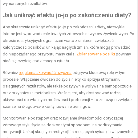
wymarzonych rezultatów.
Jak uniknąć efektu jo-jo po zakończeniu diety?
Aby skutecznie uniknąć efektu jo-jo po zakończeniu diety, niezwykle
istotne jest wprowadzenie trwałych zdrowych nawyków żywieniowych. Po
okresie restrykcyjnych ograniczeń warto z umiarem zwiększać
kaloryczność posiłków, unikając nagłych zmian, które mogą prowadzić
do niepożądanego przyrostu masy ciała.
Zbilansowane posiłki
powinny
stać się częścią codziennego rytuału.
Również
regularna aktywność fizyczna
odgrywa kluczową rolę w tym
procesie. Włączenie ćwiczeń do życia nie tylko sprzyja utrzymaniu
osiągniętych rezultatów, ale także pozytywnie wpływa na samopoczucie
oraz przyspiesza metabolizm. Ważne jest, aby dostosować rodzaj
aktywności do własnych możliwości i preferencji – to znacząco zwiększa
szanse na długotrwałe kontynuowanie treningów.
Monitorowanie postępów oraz rozwijanie świadomości dotyczącej
zdrowego stylu życia są doskonałymi sposobami na podtrzymanie
motywacji. Unikaj skrajnych restrykcji i stresujących sytuacji związanych z