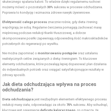
skutecznego spalania kalorii. To właśnie dzięki regularnemu ruchowi
możemy mówić o pozostałych
30%
sukcesu w procesie odchudzania.
Poprawia to kondycję i wzmacnia zdrowe nawyki żywieniowe.
Efektywność całego procesu
znacznie rośnie, gdy dieta i trening
współgrają ze sobą. Regularne ćwiczenia pomagają zachować masę
mięśniową podczas redukcji tkanki tłuszczowej, a dobrze
skomponowane posiłki zapewniają odpowiednią ilość makroskładników
potrzebnych do regeneracji po wysiłku.
Nie można zapominać o
monitorowaniu postępów
oraz ustalaniu
realistycznych celów związanych z dietą i treningiem. To kluczowe
elementy odchudzania, które pozwalają lepiej dopasować plan działania
do indywidualnych potrzeb oraz osiągać satysfakcjonujące rezultaty w
zdrowy sposób.
Jak
dieta odchudzająca
wpływa na proces
odchudzania?
Dieta odchudzająca
jest niezbędnym elementem efektywnego procesu
redukcji masy ciała, odpowiadając za około
70%
sukcesu. Aby schudnąć,
kluczowe jest osiągnięcie
deficytu kalorycznego
, co oznacza, że