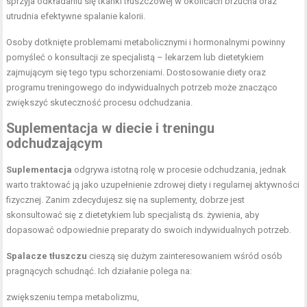
sprzyja odkładaniu się tkanki tłuszczowej w okolicach brzucha oraz
utrudnia efektywne spalanie kalorii.
Osoby dotknięte problemami metabolicznymi i hormonalnymi powinny
pomyśleć o konsultacji ze specjalistą – lekarzem lub dietetykiem
zajmującym się tego typu schorzeniami. Dostosowanie diety oraz
programu treningowego do indywidualnych potrzeb może znacząco
zwiększyć skuteczność procesu odchudzania.
Suplementacja w diecie i treningu
odchudzającym
Suplementacja
odgrywa istotną rolę w procesie odchudzania, jednak
warto traktować ją jako uzupełnienie zdrowej diety i regularnej aktywności
fizycznej. Zanim zdecydujesz się na suplementy, dobrze jest
skonsultować się z dietetykiem lub specjalistą ds. żywienia, aby
dopasować odpowiednie preparaty do swoich indywidualnych potrzeb.
Spalacze tłuszczu
cieszą się dużym zainteresowaniem wśród osób
pragnących schudnąć. Ich działanie polega na:
zwiększeniu tempa metabolizmu,