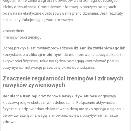
Regularne mierzenie wagi oraz obwodów ciała pomaga dostrzegać
efekty odchudzania. Gromadzenie informacji o naszych postępach
pozwala na elastyczne dostosowywanie planu działania. Jeśli rezultaty
nie są satysfakcjonujące, warto rozważyć:
zmianę diety,
intensywności treningu.
Dobrą praktyką jest również prowadzenie
dziennika żywieniowego
lub
korzystanie z
aplikacji mobilnych
do monitorowania spożycia kalorii i
aktywności fizycznej. Takie narzędzia pomagają kontrolować posiłki i
utrzymywać motywację przez cały okres odchudzania.
Znaczenie regularności treningów i zdrowych
nawyków żywieniowych
Regularne treningi
oraz
zdrowe nawyki żywieniowe
odgrywają
kluczową rolę w skutecznym odchudzaniu. Połączenie aktywności
fizycznej z odpowiednio zbilansowaną dietą nie tylko sprzyja osiąganiu
celów związanych z wagą, ale również wpływa pozytywnie na nasze
zdrowie.