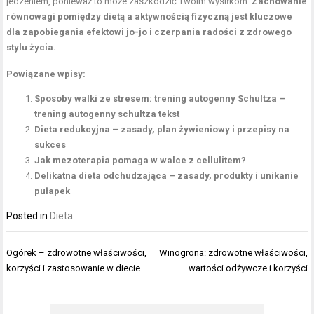
jedzeniem, ponieważ to może zaszkodzić Twoim wysiłkom.
Zachowanie
równowagi pomiędzy dietą a aktywnością fizyczną jest kluczowe
dla zapobiegania efektowi jo-jo i czerpania radości z zdrowego
stylu życia.
Powiązane wpisy:
Sposoby walki ze stresem: trening autogenny Schultza –
trening autogenny schultza tekst
Dieta redukcyjna – zasady, plan żywieniowy i przepisy na
sukces
Jak mezoterapia pomaga w walce z cellulitem?
Delikatna dieta odchudzająca – zasady, produkty i unikanie
pułapek
Posted in
Dieta
Nawigacja
Ogórek – zdrowotne właściwości,
Winogrona: zdrowotne właściwości,
wpisu
korzyści i zastosowanie w diecie
wartości odżywcze i korzyści