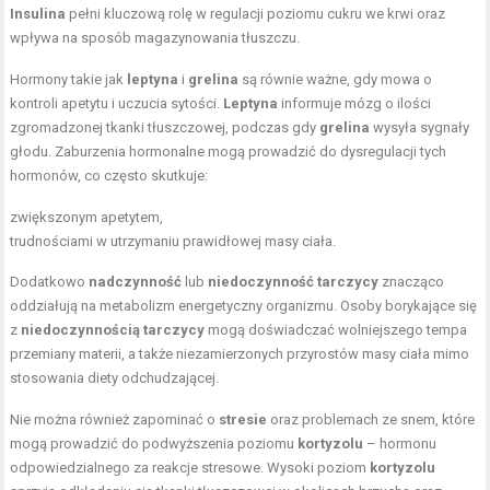
Insulina
pełni kluczową rolę w regulacji poziomu cukru we krwi oraz
wpływa na sposób magazynowania tłuszczu.
Hormony takie jak
leptyna
i
grelina
są równie ważne, gdy mowa o
kontroli apetytu i uczucia sytości.
Leptyna
informuje mózg o ilości
zgromadzonej tkanki tłuszczowej, podczas gdy
grelina
wysyła sygnały
głodu. Zaburzenia hormonalne mogą prowadzić do dysregulacji tych
hormonów, co często skutkuje:
zwiększonym apetytem,
trudnościami w utrzymaniu prawidłowej masy ciała.
Dodatkowo
nadczynność
lub
niedoczynność tarczycy
znacząco
oddziałują na metabolizm energetyczny organizmu. Osoby borykające się
z
niedoczynnością tarczycy
mogą doświadczać wolniejszego tempa
przemiany materii, a także niezamierzonych przyrostów masy ciała mimo
stosowania diety odchudzającej.
Nie można również zapominać o
stresie
oraz problemach ze snem, które
mogą prowadzić do podwyższenia poziomu
kortyzolu
– hormonu
odpowiedzialnego za reakcje stresowe. Wysoki poziom
kortyzolu