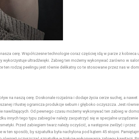
o nasza cerę. Współczesne technologie coraz częściej idą w parze z kobieca 
cery wykorzystuje ultradźwięki. Zabieg ten możemy wykonywać zarówno w salo
e ten rodzaj peelingu jest równie delikatny co te stosowane przez nas w dom
ływ na naszą cerę. Doskonale rozjaśnia i dodaje życia cerze suchej, a nawet
szanej i tłustej ogranicza produkcje sebum i głęboko oczyszcza. Jest równie
nie nawilżających. Od pewnego czasu możemy wykonywać ten zabieg w do
adku innych tego typu zabiegów należy zaopatrzyć się w specjalne urządzenie
etyki. Przed zabiegiem twarz należy oczyścić, a następnie zwilżyć i przez
 w ten sposób, by szpatułka była nachylona pod kątem 45 stopni. Pamiętajm
to również oczyszczać szpatułkę w trakcie wykonywania zabiegu kawitacji. P