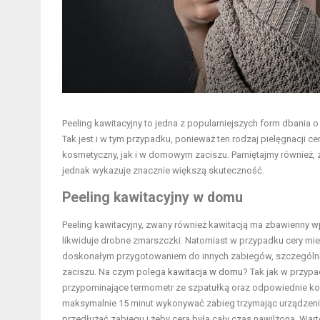
Peeling kawitacyjny to jedna z popularniejszych form dbania 
Tak jest i w tym przypadku, ponieważ ten rodzaj pielęgnacji 
kosmetyczny, jak i w domowym zaciszu. Pamiętajmy również, z
jednak wykazuje znacznie większą skuteczność.
Peeling kawitacyjny w domu
Peeling kawitacyjny, zwany również kawitacją ma zbawienny wp
likwiduje drobne zmarszczki. Natomiast w przypadku cery mie
doskonałym przygotowaniem do innych zabiegów, szczegól
zaciszu. Na czym polega
kawitacja w domu
? Tak jak w przyp
przypominające termometr ze szpatułką oraz odpowiednie kosm
maksymalnie 15 minut wykonywać zabieg trzymając urządzenie
przedłużać zabiegu i żeby cera była cały czas nawilżona. War