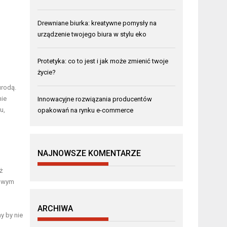
Drewniane biurka: kreatywne pomysły na
urządzenie twojego biura w stylu eko
Protetyka: co to jest i jak może zmienić twoje
życie?
urodą.
nie
Innowacyjne rozwiązania producentów
u,
opakowań na rynku e-commerce
NAJNOWSZE KOMENTARZE
ż
mowym
ARCHIWA
y by nie
o