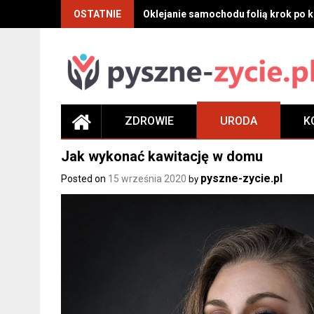
Skip
OSTATNIE
Oklejanie samochodu folią krok po kr
to
content
ZDROWIE
URODA
K
Jak wykonać kawitację w domu
pyszne-zycie.pl
Posted on
15 września 2020
by