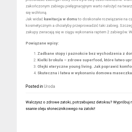
zakończonym zabiegu pielęgnacyjnym warto nałożyć na twarz, 
się wchłoną.
Jak widać
kawitacja w domu
to doskonałe rozwiązanie na cza
kosmetycznym a chciałyby przeprowadzić taki zabieg. Szczegól
zakupy zwracają się w ciągu wykonania raptem 2 zabiegów. W
Powiązane wpisy:
Zadbane stopy i paznokcie bez wychodzenia z do
Kiełki brokuła – zdrowe superfood, które łatwo u
Olejki eteryczne young living. Jak poprawić komf
Skuteczna i łatwa w wykonaniu domowa maseczka
Posted in
Uroda
Nawigacja
Walczysz o zdrowe zatoki, potrzebujesz detoksu? Wypróbuj
wpisu
ssanie oleju słonecznikowego na zatoki!