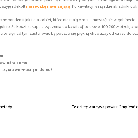
szyję i dekolt
maseczkę nawilżającą
. Po kawitacji wszystkie składniki dok
sy pandemii jak i dla kobiet, które nie mają czasu umawiać się w gabinecie
nie, że koszt zakupu urządzenia do kawitacji to około 100-200 złotych, a w
arto się nad tym zastanowić by poczuć się piękną chociażby od czasu do cz
mu.
prawiać w domu
ort życia we własnym domu?
 metody
Te cztery warzywa powinniśmy jeść c