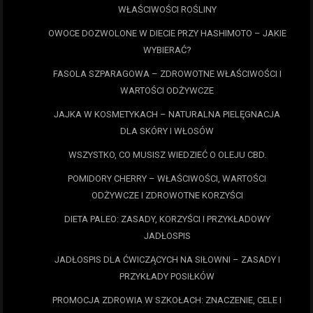
WŁAŚCIWOŚCI ROŚLINY
OWOCE DOZWOLONE W DIECIE PRZY HASHIMOTO – JAKIE
WYBIERAĆ?
FASOLA SZPARAGOWA – ZDROWOTNE WŁAŚCIWOŚCI I
WARTOŚCI ODŻYWCZE
JAJKA W KOSMETYKACH – NATURALNA PIELĘGNACJA
DLA SKÓRY I WŁOSÓW
WSZYSTKO, CO MUSISZ WIEDZIEĆ O OLEJU CBD.
POMIDORY CHERRY – WŁAŚCIWOŚCI, WARTOŚCI
ODŻYWCZE I ZDROWOTNE KORZYŚCI
DIETA PALEO: ZASADY, KORZYŚCI I PRZYKŁADOWY
JADŁOSPIS
JADŁOSPIS DLA ĆWICZĄCYCH NA SIŁOWNI – ZASADY I
PRZYKŁADY POSIŁKÓW
PROMOCJA ZDROWIA W SZKOŁACH: ZNACZENIE, CELE I