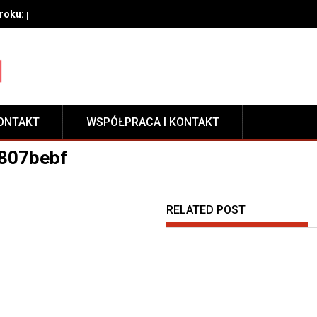
oku: przygotowanie, techniki aplikacji i pielęgnacja zabezpieczeni
ONTAKT
WSPÓŁPRACA I KONTAKT
807bebf
RELATED POST