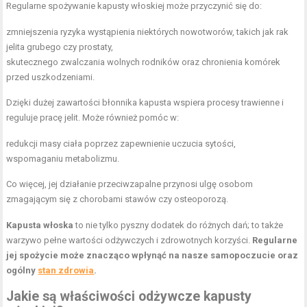
Regularne spożywanie kapusty włoskiej może przyczynić się do:
zmniejszenia ryzyka wystąpienia niektórych nowotworów, takich jak rak
jelita grubego czy prostaty,
skutecznego zwalczania wolnych rodników oraz chronienia komórek
przed uszkodzeniami.
Dzięki dużej zawartości błonnika kapusta wspiera procesy trawienne i
reguluje pracę jelit. Może również pomóc w:
redukcji masy ciała poprzez zapewnienie uczucia sytości,
wspomaganiu metabolizmu.
Co więcej, jej działanie przeciwzapalne przynosi ulgę osobom
zmagającym się z chorobami stawów czy osteoporozą.
Kapusta włoska
to nie tylko pyszny dodatek do różnych dań; to także
warzywo pełne wartości odżywczych i zdrowotnych korzyści.
Regularne
jej spożycie może znacząco wpłynąć na nasze samopoczucie oraz
ogólny
stan zdrowia
.
Jakie są właściwości odżywcze kapusty