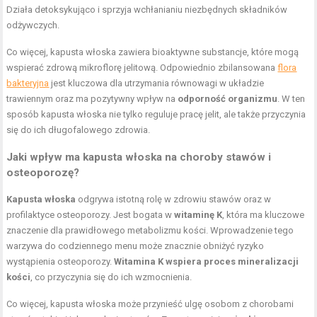
Działa detoksykująco i sprzyja wchłanianiu niezbędnych składników
odżywczych.
Co więcej, kapusta włoska zawiera bioaktywne substancje, które mogą
wspierać zdrową mikroflorę jelitową. Odpowiednio zbilansowana
flora
bakteryjna
jest kluczowa dla utrzymania równowagi w układzie
trawiennym oraz ma pozytywny wpływ na
odporność organizmu
. W ten
sposób kapusta włoska nie tylko reguluje pracę jelit, ale także przyczynia
się do ich długofalowego zdrowia.
Jaki wpływ ma kapusta włoska na choroby stawów i
osteoporozę?
Kapusta włoska
odgrywa istotną rolę w zdrowiu stawów oraz w
profilaktyce osteoporozy. Jest bogata w
witaminę K
, która ma kluczowe
znaczenie dla prawidłowego metabolizmu kości. Wprowadzenie tego
warzywa do codziennego menu może znacznie obniżyć ryzyko
wystąpienia osteoporozy.
Witamina K wspiera proces mineralizacji
kości
, co przyczynia się do ich wzmocnienia.
Co więcej, kapusta włoska może przynieść ulgę osobom z chorobami