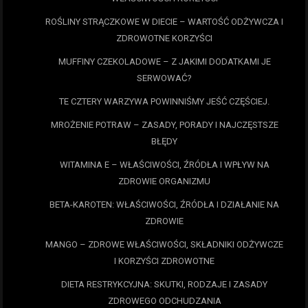
ROŚLINY STRĄCZKOWE W DIECIE – WARTOŚĆ ODŻYWCZA I
ZDROWOTNE KORZYŚCI
MUFFINY CZEKOLADOWE – Z JAKIMI DODATKAMI JE
SERWOWAĆ?
TE CZTERY WARZYWA POWINNIŚMY JEŚĆ CZĘŚCIEJ.
MROŻENIE POTRAW – ZASADY, PORADY I NAJCZĘSTSZE
BŁĘDY
WITAMINA E – WŁAŚCIWOŚCI, ŹRÓDŁA I WPŁYW NA
ZDROWIE ORGANIZMU
BETA-KAROTEN: WŁAŚCIWOŚCI, ŹRÓDŁA I DZIAŁANIE NA
ZDROWIE
MANGO – ZDROWE WŁAŚCIWOŚCI, SKŁADNIKI ODŻYWCZE
I KORZYŚCI ZDROWOTNE
DIETA RESTRYKCYJNA: SKUTKI, RODZAJE I ZASADY
ZDROWEGO ODCHUDZANIA