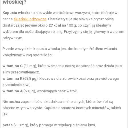
włoskiej?
Kapusta włoska
to niezwykle wartościowe warzywo, które obfituje w
cenne
składniki odżywcze
. Charakteryzuje się niską kalorycznością,
dostarczając jedynie około
27 kcal
na 100 g, co czyni ją idealnym
wyborem dla osób dbających o linię. Przyjrzyjmy się jej głównym walorom
odżywczym.
Przede wszystkim kapusta włoska jest doskonałym źródłem witamin.
Znajdziemy w niej spore ilości:
witamina C
(31 mg), która wzmacnia naszą odporność oraz działa jako
silny przeciwutleniacz,
witamina K
(68,8 μg), kluczowa dla zdrowia kości oraz prawidłowego
krzepnięcia krwi,
witamina A
(50 μg), wspierająca nasz wzrok.
Nie można zapomnieć o składnikach mineralnych, które również są
obecne w tym warzywie. Kapusta dostarcza istotnych minerałów, takich
jak:
potas
(230 mg), który pomaga w regulacji ciśnienia krwi,