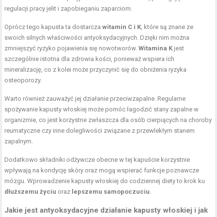
regulacji pracy jelit i zapobieganiu zaparciom.
Oprócz tego kapusta ta dostarcza
witamin C i K
, które są znane ze
swoich silnych właściwości antyoksydacyjnych. Dzięki nim można
zmniejszyć ryzyko pojawienia się nowotworów.
Witamina K
jest
szczególnie istotna dla zdrowia kości, ponieważ wspiera ich
mineralizację, co z kolei może przyczynić się do obniżenia ryzyka
osteoporozy.
Warto również zauważyć jej działanie przeciwzapalne. Regularne
spożywanie kapusty włoskiej może pomóc łagodzić stany zapalne w
organizmie, co jest korzystne zwłaszcza dla osób cierpiących na choroby
reumatyczne czy inne dolegliwości związane z przewlekłym stanem
zapalnym.
Dodatkowo składniki odżywcze obecne w tej kapuście korzystnie
wpływają na kondycję skóry oraz mogą wspierać funkcje poznawcze
mózgu. Wprowadzenie kapusty włoskiej do codziennej diety to krok ku
dłuższemu życiu
oraz
lepszemu samopoczuciu
.
Jakie jest
antyoksydacyjne działanie
kapusty włoskiej i jak