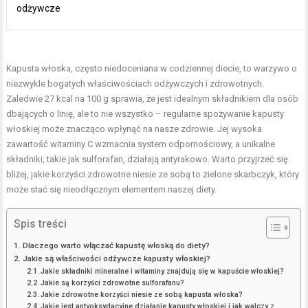
odżywcze
Kapusta włoska, często niedoceniana w codziennej diecie, to warzywo o
niezwykle bogatych właściwościach odżywczych i zdrowotnych.
Zaledwie 27 kcal na 100 g sprawia, że jest idealnym składnikiem dla osób
dbających o linię, ale to nie wszystko – regularne spożywanie kapusty
włoskiej może znacząco wpłynąć na nasze zdrowie. Jej wysoka
zawartość witaminy C wzmacnia system odpornościowy, a unikalne
składniki, takie jak sulforafan, działają antyrakowo. Warto przyjrzeć się
bliżej, jakie korzyści zdrowotne niesie ze sobą to zielone skarbczyk, który
może stać się nieodłącznym elementem naszej diety.
Spis treści
Dlaczego warto włączać kapustę włoską do diety?
Jakie są właściwości odżywcze kapusty włoskiej?
Jakie składniki mineralne i witaminy znajdują się w kapuście włoskiej?
Jakie są korzyści zdrowotne sulforafanu?
Jakie zdrowotne korzyści niesie ze sobą kapusta włoska?
Jakie jest antyoksydacyjne działanie kapusty włoskiej i jak walczy z