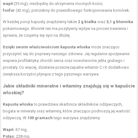
wapń
(35 mg), niezbędny do utrzymania mocnych kości,
fosfor
(42 mg), potrzebny do prawidłowego funkcjonowania komórek.
W każdej porcji kapusty znajdziemy także
2 g białka
oraz
3,1 g błonnika
pokarmowego. Błonnik ten ma pozytywny wpływ na proces trawienia i
sprawia, że czujemy się syci na dłużej.
Dzięki swoim właściwościom kapusta włoska
może znacząco
przyczynić się do poprawy naszego zdrowia. Jej regularne spożywanie
wspiera profilaktykę chorób serca oraz nowotworów jelita grubego i
prostaty. Co więcej, działanie przeciwzapalne witamin C i K dodatkowo
zwiększa korzyści płynące z tego pysznego warzywa.
Jakie składniki mineralne i witaminy znajdują się w kapuście
włoskiej?
Kapusta włoska
to prawdziwa skarbnica składników odżywczych,
bogata w minerały oraz witaminy, które znacząco podnoszą jej wartość
odżywczą. W
100 gramach
tego warzywa znajdziemy:
Wapń:
67 mg,
Potas:
228 mg,