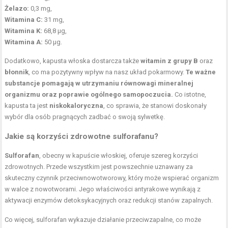
Żelazo:
0,3 mg,
Witamina C:
31 mg,
Witamina K:
68,8 µg,
Witamina A:
50 µg.
Dodatkowo, kapusta włoska dostarcza także
witamin z grupy B
oraz
błonnik
, co ma pozytywny wpływ na nasz układ pokarmowy.
Te ważne
substancje pomagają w utrzymaniu równowagi mineralnej
organizmu oraz poprawie ogólnego samopoczucia.
Co istotne,
kapusta ta jest
niskokaloryczna
, co sprawia, że stanowi doskonały
wybór dla osób pragnących zadbać o swoją sylwetkę.
Jakie są korzyści zdrowotne sulforafanu?
Sulforafan
, obecny w kapuście włoskiej, oferuje szereg korzyści
zdrowotnych. Przede wszystkim jest powszechnie uznawany za
skuteczny czynnik przeciwnowotworowy, który może wspierać organizm
w walce z nowotworami. Jego właściwości antyrakowe wynikają z
aktywacji enzymów detoksykacyjnych oraz redukcji stanów zapalnych.
Co więcej, sulforafan wykazuje działanie przeciwzapalne, co może