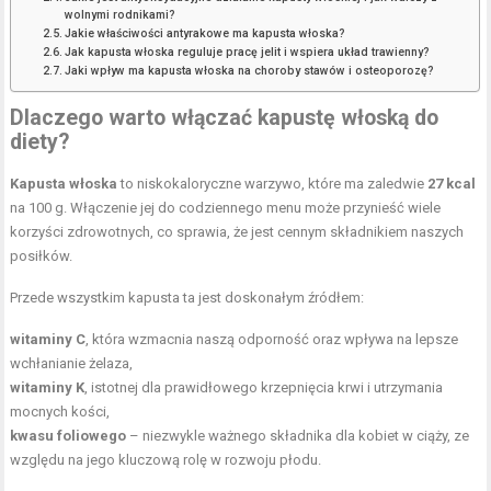
wolnymi rodnikami?
Jakie właściwości antyrakowe ma kapusta włoska?
Jak kapusta włoska reguluje pracę jelit i wspiera układ trawienny?
Jaki wpływ ma kapusta włoska na choroby stawów i osteoporozę?
Dlaczego warto włączać kapustę włoską do
diety?
Kapusta włoska
to niskokaloryczne warzywo, które ma zaledwie
27 kcal
na 100 g. Włączenie jej do codziennego menu może przynieść wiele
korzyści zdrowotnych, co sprawia, że jest cennym składnikiem naszych
posiłków.
Przede wszystkim kapusta ta jest doskonałym źródłem:
witaminy C
, która wzmacnia naszą odporność oraz wpływa na lepsze
wchłanianie żelaza,
witaminy K
, istotnej dla prawidłowego krzepnięcia krwi i utrzymania
mocnych kości,
kwasu foliowego
– niezwykle ważnego składnika dla kobiet w ciąży, ze
względu na jego kluczową rolę w rozwoju płodu.