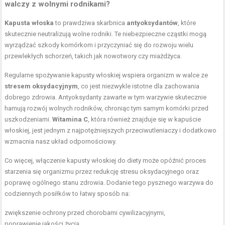
walczy z wolnymi rodnikami?
Kapusta włoska
to prawdziwa skarbnica
antyoksydantów
, które
skutecznie neutralizują wolne rodniki. Te niebezpieczne cząstki mogą
wyrządzać szkody komórkom i przyczyniać się do rozwoju wielu
przewlekłych schorzeń, takich jak nowotwory czy miażdżyca.
Regularne spożywanie kapusty włoskiej wspiera organizm w walce ze
stresem oksydacyjnym
, co jest niezwykle istotne dla zachowania
dobrego zdrowia. Antyoksydanty zawarte w tym warzywie skutecznie
hamują rozwój wolnych rodników, chroniąc tym samym komórki przed
uszkodzeniami.
Witamina C
, która również znajduje się w kapuście
włoskiej, jest jednym z najpotężniejszych przeciwutleniaczy i dodatkowo
wzmacnia nasz układ odpornościowy.
Co więcej, włączenie kapusty włoskiej do diety może opóźnić proces
starzenia się organizmu przez redukcję stresu oksydacyjnego oraz
poprawę ogólnego stanu zdrowia. Dodanie tego pysznego warzywa do
codziennych posiłków to łatwy sposób na:
zwiększenie ochrony przed chorobami cywilizacyjnymi,
poprawienie jakości życia,