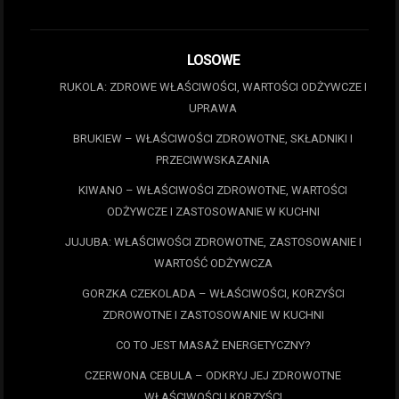
LOSOWE
RUKOLA: ZDROWE WŁAŚCIWOŚCI, WARTOŚCI ODŻYWCZE I
UPRAWA
BRUKIEW – WŁAŚCIWOŚCI ZDROWOTNE, SKŁADNIKI I
PRZECIWWSKAZANIA
KIWANO – WŁAŚCIWOŚCI ZDROWOTNE, WARTOŚCI
ODŻYWCZE I ZASTOSOWANIE W KUCHNI
JUJUBA: WŁAŚCIWOŚCI ZDROWOTNE, ZASTOSOWANIE I
WARTOŚĆ ODŻYWCZA
GORZKA CZEKOLADA – WŁAŚCIWOŚCI, KORZYŚCI
ZDROWOTNE I ZASTOSOWANIE W KUCHNI
CO TO JEST MASAŻ ENERGETYCZNY?
CZERWONA CEBULA – ODKRYJ JEJ ZDROWOTNE
WŁAŚCIWOŚCI I KORZYŚCI