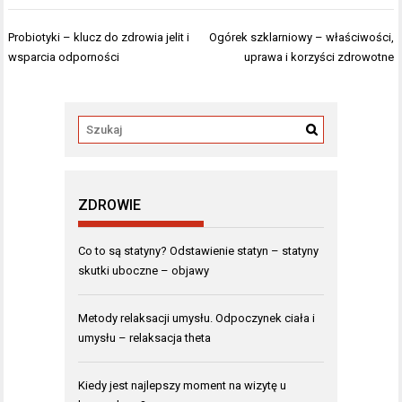
Nawigacja
Probiotyki – klucz do zdrowia jelit i
Ogórek szklarniowy – właściwości,
wpisu
wsparcia odporności
uprawa i korzyści zdrowotne
ZDROWIE
Co to są statyny? Odstawienie statyn – statyny
skutki uboczne – objawy
Metody relaksacji umysłu. Odpoczynek ciała i
umysłu – relaksacja theta
Kiedy jest najlepszy moment na wizytę u