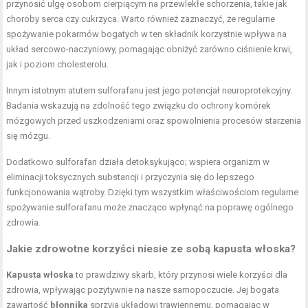
przynosić ulgę osobom cierpiącym na przewlekłe schorzenia, takie jak
choroby serca czy cukrzyca. Warto również zaznaczyć, że regularne
spożywanie pokarmów bogatych w ten składnik korzystnie wpływa na
układ sercowo-naczyniowy, pomagając obniżyć zarówno ciśnienie krwi,
jak i poziom cholesterolu.
Innym istotnym atutem sulforafanu jest jego potencjał neuroprotekcyjny.
Badania wskazują na zdolność tego związku do ochrony komórek
mózgowych przed uszkodzeniami oraz spowolnienia procesów starzenia
się mózgu.
Dodatkowo sulforafan działa detoksykująco; wspiera organizm w
eliminacji toksycznych substancji i przyczynia się do lepszego
funkcjonowania wątroby. Dzięki tym wszystkim właściwościom regularne
spożywanie sulforafanu może znacząco wpłynąć na poprawę ogólnego
zdrowia.
Jakie zdrowotne korzyści niesie ze sobą kapusta włoska?
Kapusta włoska
to prawdziwy skarb, który przynosi wiele korzyści dla
zdrowia, wpływając pozytywnie na nasze samopoczucie. Jej bogata
zawartość
błonnika
sprzyja układowi trawiennemu, pomagając w