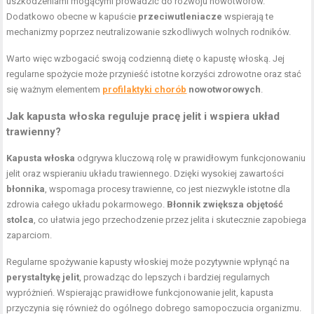
uszkodzeniami mogącymi prowadzić do rozwoju nowotworów.
Dodatkowo obecne w kapuście
przeciwutleniacze
wspierają te
mechanizmy poprzez neutralizowanie szkodliwych wolnych rodników.
Warto więc wzbogacić swoją codzienną dietę o kapustę włoską. Jej
regularne spożycie może przynieść istotne korzyści zdrowotne oraz stać
się ważnym elementem
profilaktyki chorób
nowotworowych
.
Jak kapusta włoska reguluje pracę jelit i wspiera układ
trawienny?
Kapusta włoska
odgrywa kluczową rolę w prawidłowym funkcjonowaniu
jelit oraz wspieraniu układu trawiennego. Dzięki wysokiej zawartości
błonnika
, wspomaga procesy trawienne, co jest niezwykle istotne dla
zdrowia całego układu pokarmowego.
Błonnik zwiększa objętość
stolca
, co ułatwia jego przechodzenie przez jelita i skutecznie zapobiega
zaparciom.
Regularne spożywanie kapusty włoskiej może pozytywnie wpłynąć na
perystaltykę jelit
, prowadząc do lepszych i bardziej regularnych
wypróżnień. Wspierając prawidłowe funkcjonowanie jelit, kapusta
przyczynia się również do ogólnego dobrego samopoczucia organizmu.