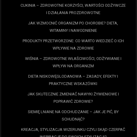
CUKINIA – ZDROWOTNE KORZYŚCI, WARTOŚCI ODŻYWCZE
I DZIAŁANIA PROZDROWOTNE
JAK WZMOCNIĆ ORGANIZM PO CHOROBIE? DIETA,
WITAMINY I NAWODNIENIE
PRODUKTY PRZETWORZONE: CO WARTO WIEDZIEĆ O ICH
WPŁYWIE NA ZDROWIE
WIŚNIA – ZDROWOTNE WŁAŚCIWOŚCI, ODŻYWIANIE I
WPŁYW NA ORGANIZM
DIETA NISKOWĘGLODANOWA – ZASADY, EFEKTY I
PRAKTYCZNE WSKAZÓWKI
JAK SKUTECZNIE ZMIENIAĆ NAWYKI ŻYWIENIOWE I
POPRAWIĆ ZDROWIE?
SIEMIĘ LNIANE NA ODCHUDZANIE – JAK JE PIĆ, BY
SCHUDNĄĆ?
KREACJA, STYLIZACJA WIZERUNKU CZYLI SKĄD CZERPAĆ
INSPIRACJĘ DO SWOICH STYLIZACJI?